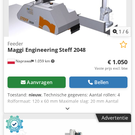
productielijnen
1
/
6
Feeder
Maggi Engineering
Steff 2048
€ 1.050
Naprawa
1.059 km
Vaste prijs excl. btw
Aanvragen
Bellen
Toestand:
nieuw
, Technische gegevens: Aantal rollen: 4
Rolformaat: 120 x 60 mm Maximale slag: 20 mm Aantal
versnellingen: 8 Voedingssnelheid: 2-4-5,5-6,5-11-13-16,5-
33 m/min. Afstand tussen rollen: 133-143-145 mm Afstand
Advertentie
tussen eerste en laatste rol: 421 mm Motortoerental: 1400/
2800 tpm. Totaal vermogen: 0,75 kW Chodpev Iz N Rjfx
Acioa