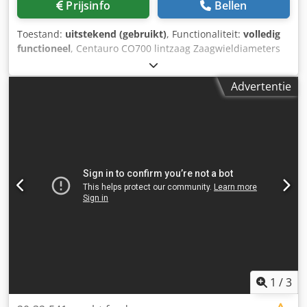
Prijsinfo
Bellen
Toestand:
uitstekend (gebruikt)
, Functionaliteit:
volledig
functioneel
, Centauro CO700 lintzaag Zaagwieldiameters
700 mm Max. maaihoogte 460 mm Max. snijbreedte 680
mm Max. tapebreedte 40×0,6 mm Motorvermogen 3kw
Advertentie
Cjdpfxjvyp I Se Acisha toerental wielen 736 tpm CE-
certificaat Bouwjaar 1997
1
/
3