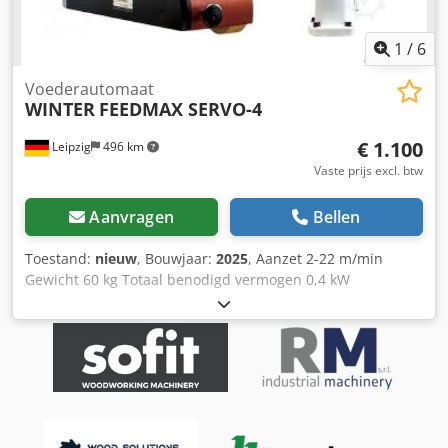
1
/
6
Voederautomaat
WINTER
FEEDMAX SERVO-4
€ 1.100
Leipzig
496 km
Vaste prijs excl. btw
Aanvragen
Bellen
Toestand:
nieuw
, Bouwjaar:
2025
, Aanzet 2-22 m/min
Gewicht 60 kg Totaal benodigd vermogen 0,4 kW
Aanzetapparaat FEEDMAX SERVO-4 - 4 rollen 120 x 60 mm
(120 x 25 mm) Chsdpfx Acovz E Ukoioa - Traploos instelbare
snelheid via servomotor van 2 tot 22 m/min - Motor 0,5 pk -
Spanning 400 V / 50 Hz - Rechts-/linksdraaiend - Compleet
met tandheugelstatief - Gewicht 60 kg
Transportafmetingen: Aanzet 685 x 326 x 316 mm, statief
770 x 32 x 290 mm