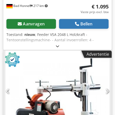
€ 1.095
Bad Honnef
217 km
Vaste prijs excl. btw
Aanvragen
Bellen
Toestand:
nieuw
, Feeder VSA 2048 L Holzkraft -
Tentoonstellingsmachine- - Aantal invoerrollen: 4 -
Voedingssnelheid: 2 - 33 m/min - Snelheidsniveaus: 2 / 4 /
5,5 / 6,5 / 11 / 13 / 16,5 / 33 m/min - Maximale uitsteek:
Advertentie
1050 mm - Roldiameter: 120 mm - Rolbreedte: 60 mm -
Rolverplaatsing: 20 mm Afmetingen en gewichten: - Lengte
(product) ca.: 1665 mm - Breedte/Diepte (product) ca.: 220
mm - Hoogte (product) ca.: 540 mm - Gewicht (netto) ca.:
73,5 kg - Toelichting Gewicht (netto) ca.: inclusief statief
Elektrische gegevens: - Aandrijfmotorvermogen: 0,75 kW -
Aansluitspanning: 400 V - Netfrequentie: 50 Hz - nieuwe
tentoonstellingsmachine - Chodpswfhg Njfx Acisa