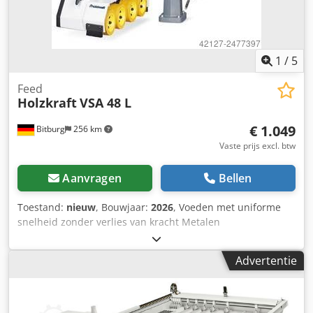
1
/
5
Feed
Holzkraft
VSA 48 L
€ 1.049
Bitburg
256 km
Vaste prijs excl. btw
Aanvragen
Bellen
Toestand:
nieuw
, Bouwjaar:
2026
, Voeden met uniforme
snelheid zonder verlies van kracht Metalen
versnellingsbak met geharde versnellingen Metalen cover
van de rollers Rechts- en linksrijdend rotatie Krachtige
Advertentie
motor Duurzaam PU feed rollen Statief met een
uitgebreide arm als standaard Individuele tilt en
verstelbare voor horizontale en verticale gebruik Met teller
Model VSA 48 L Artikelnr 5115500 Technische gegevens