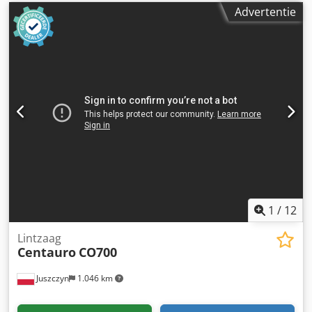
Advertentie
1
/
12
Lintzaag
Centauro
CO700
Juszczyn
1.046 km