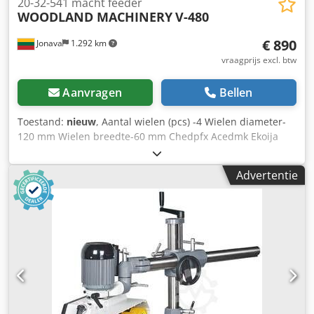
20-32-541 macht feeder
WOODLAND MACHINERY
V-480
€ 890
Jonava
1.292 km
vraagprijs excl. btw
Aanvragen
Bellen
Toestand:
nieuw
, Aantal wielen (pcs) -4 Wielen diameter-
120 mm Wielen breedte-60 mm Chedpfx Acedmk Ekoija
Voeding rate-3.5/5/7/10/12.5/16/25/32 m/min Motor
vermogen-750w/550w Machine frame - Cast aluminium
Advertentie
Voederen van richting: naar voren / Reverse