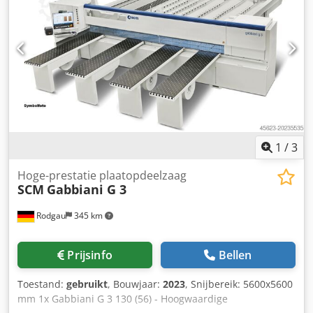
maximale lossen 1050 mm Nummer 4 invoerrollen Roll
diameter 120 mm Rol breedte 60 mm Reizen van de worp
25 mm Chodpfx Ajcnxmzociea 8-speed
rondpompthemostaat Snelheden 2 / 4 / 5.5 / 6.7 / 11 / 13 /
16,5 / 33 m/min. Motor output 0,75 kW Verbinding 400 V /
50 Hz Gewicht 65 kg
1
/
3
Hoge-prestatie plaatopdeelzaag
SCM
Gabbiani G 3
Rodgau
345 km
Prijsinfo
Bellen
Toestand:
gebruikt
, Bouwjaar:
2023
, Snijbereik: 5600x5600
mm 1x Gabbiani G 3 130 (56) - Hoogwaardige