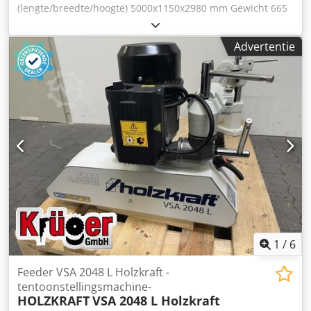
(lengte/breedte/hoogte) 5000x1150x2980 mm Gewicht 665
kg Totaal benodigd vermogen 3 kW Chjdpfx Acevz Eudeiea
Verticale paneelzaag CHALLENGE DIGIT 4122 - Snijlengte
Advertentie
horizontaal 4100 mm - Snijhoogte verticaal 2200 mm -
Snijdiepte 60 mm - Zaagbladdiameter 250 x 30 mm -
Hoofdzaagbladsnelheid 5800 tpm - Toerental van het
zaagblad 7800 tpm - Motor 3,0 kW / 400 V -
Afzuigmondstuk 100 mm - torsievrij, vrijstaand
machineframe - Inbouwmaten L=5000,B=1150, H=2980 mm
- Gewicht 665 kg inbegrepen: - Score-eenheid - Digitaal
display voor horizontale doorsneden - Digitaal display voor
verticale secties - automatisch uitwijkende lattenbodem -
Transportrollen - continue ondersteuning van kleine
onderdelen
1
/
6
Feeder VSA 2048 L Holzkraft -
tentoonstellingsmachine-
HOLZKRAFT
VSA 2048 L Holzkraft