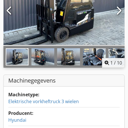
1
/
10
Machinegegevens
Machinetype:
Elektrische vorkheftruck 3 wielen
Producent:
Hyundai