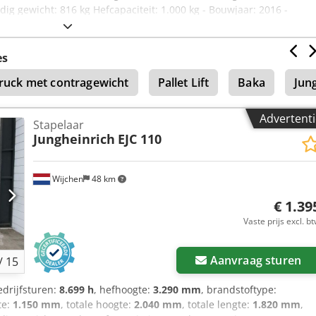
edig gewicht: 816 kg Hefcapaciteit: 1.000 kg - Bouwjaar: 2016 -
ring aanwezig: Ja - CE certificaat aanwezig: Nee - Serienummer:
e: Meeloop stapelaar - Hefvermogen: 1000kg - Hefhoogte: 3030mm 
: 0mm - Vorklengte: 1140mm - Vorkbreedte: 560mm - Mast: Duplex -
es
informatie: - └ Bouwjaar batterij: 2016 - └ Capaciteit: 200Ah - └ Acc
ruck met contragewicht
Pallet Lift
Baka
Jun
ha - Transportafmetingen: 1750mm x 800mm x 1950mm (l x b x h) -
tcolli [st.]: 1 Financiële informatie BTW: De getoonde prijs is
baar voor ondernemers Levering en inruil altijd mogelijk van
Advertenti
Stapelaar
an Lent
Jungheinrich
EJC 110
Wijchen
48 km
€ 1.39
Vaste prijs excl. b
Aanvraag sturen
/
15
edrijfsturen:
8.699 h
, hefhoogte:
3.290 mm
, brandstoftype:
te:
1.150 mm
, totale hoogte:
2.040 mm
, totale lengte:
1.820 mm
,