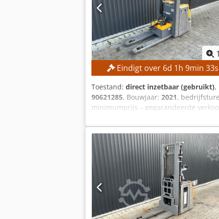
Eindigt over
6
d
1
h
9
min
32
Toestand:
direct inzetbaar (gebruikt)
,
90621285
, Bouwjaar:
2021
, bedrijfstur
minimumprijs – gegarandeerde verkoop
SPECIFICATIES Hefhoogte: 2.800 mm 
Standaardmast Batterijtype: Lithium-io
Lader Externe referentie: SL1145SP