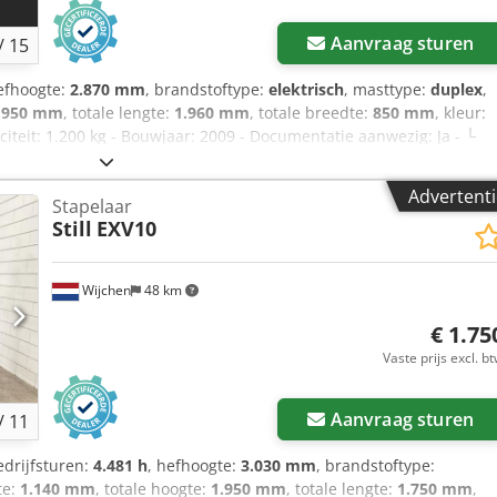
Aanvraag sturen
/
15
efhoogte:
2.870 mm
, brandstoftype:
elektrisch
, masttype:
duplex
,
.950 mm
, totale lengte:
1.960 mm
, totale breedte:
850 mm
, kleur:
citeit: 1.200 kg - Bouwjaar: 2009 - Documentatie aanwezig: Ja - └
ng - CE markering aanwezig: Ja - CE certificaat aanwezig: Nee -
apelaar - Hefvermogen: 1200kg - Hefhoogte: 2870mm -
Advertenti
Stapelaar
140mm - Vorkbreedte: 560mm - Mast: Duplex - Aandrijving:
Still
EXV10
 └ Merk/Type: PZS 345 - └ Bouwjaar batterij: 2009 - └ Capaciteit:
lopfx Al Toha - └ Trog lengte [mm]: 790 - └ Trog breedte [mm]:
sportafmetingen: 1960mm x 850mm x 1950mm (l x b x h) -
Wijchen
48 km
rtcolli [st.]: 1 Financiële informatie BTW: De getoonde prijs is
baar voor ondernemers Levering en inruil altijd mogelijk van
€ 1.75
an Lent
Vaste prijs excl. b
Aanvraag sturen
/
11
edrijfsturen:
4.481 h
, hefhoogte:
3.030 mm
, brandstoftype:
te:
1.140 mm
, totale hoogte:
1.950 mm
, totale lengte:
1.750 mm
,