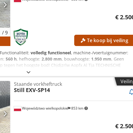
€ 2.50
1
/
9
Te koop bij veiling
s
 Functionaliteit:
volledig functioneel
, machine-/voertuignummer:
en:
560 h
, hefhoogte:
2.800 mm
, bouwhoogte:
1.950 mm
, Geen
 tegen het hoogste bod! Chjdjzrlw Aopfx Al Tja TECHNISCHE
Bouwhoogte: 1.950 mm MACHINEGEGEVENS Masttype:
nbatterij Bedrijfsuren: 560 uur UITRUSTING Initiële heffunctie
Veili
Staande vorkheftruck
Still
EXV-SP14
Województwo wielkopolskie
853 km
€ 2.50