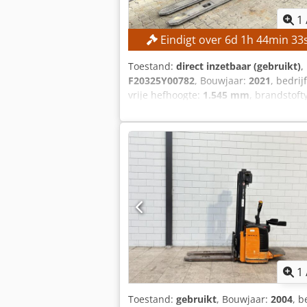
1
Eindigt over
6
d
1
h
44
min
32
Toestand:
direct inzetbaar (gebruikt)
,
F20325Y00782
, Bouwjaar:
2021
, bedrij
vrije hefhoogte:
1.545 mm
, brandstoft
gegarandeerde verkoop tegen het hoo
Draagvermogen: 1.400 kg Hefhoogte: 
Triplex Aandrijftype: Elektrisch Batte
SL10235SP
1
Toestand:
gebruikt
, Bouwjaar:
2004
, b