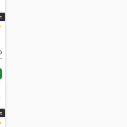
e
x
└
n
0
tw
x
0
e