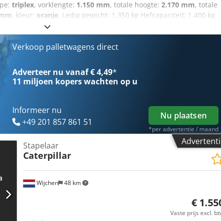
ype:
triplex
, vorklengte:
1.150 mm
, totale hoogte:
2.170 mm
, totale
 mm
, kleur:
oranje
, Ledig gewicht: 1.350 kg Hefcapaciteit: 1.400 kg -
: Ja - CE markering aanwezig: Ja - CE certificaat aanwezig: Nee -
: 6048 - Type: Sta stapelaar - Hefvermogen: 1400kg - Hefhoogte:
je-heffing: 1610mm - Vorklengte: 1150mm - Vorkbreedte: 530mm -
Verkoop palletwagens direct
- Batterij/accu informatie: - └ Bouwjaar batterij: 2017 Chjdpozrtbcjf
spanning: 24V - └ Trog lengte [mm]: 800 - └ Trog breedte [mm]: 205 
Adverteer nu vanaf € 4,49
*
fmetingen: 2130mm x 850mm x 2170mm (l x b x h) -
11 miljoen kopers
wachten op u
rtcolli [st.]: 1 Financiële informatie BTW: De getoonde prijs is
baar voor ondernemers Levering en inruil altijd mogelijk van
an Lent
Informeer nu
Nu plaatsen
+49 201 857 861 51
*per advertentie / maand
Advertenti
Stapelaar
Caterpillar
Wijchen
48 km
€ 1.55
Vaste prijs excl. b