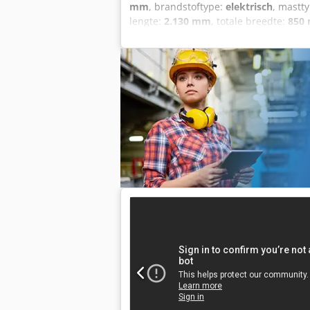
mm
, brandstoftype:
elektrisch
, mastt
lengte:
2.130 mm
, totale breedte:
850
Bouwjaar: 2004 - Documentatie aanwezig
Serienummer: 330221400389 - Draaiuren
4940mm - Doorrijhoogte: 2160mm - Vri
Mast: Triplex - Aandrijving: Elektrisch 
Al Tea - └ Capaciteit: 375Ah - └ Accu 
└ Trog hoogte [mm]: 590 - Transporta
Transportgewicht [kg]: 1350kg - Transpo
exclusief BTW BTW/marge: BTW verreken
alles in de industriële sectoren Koen v