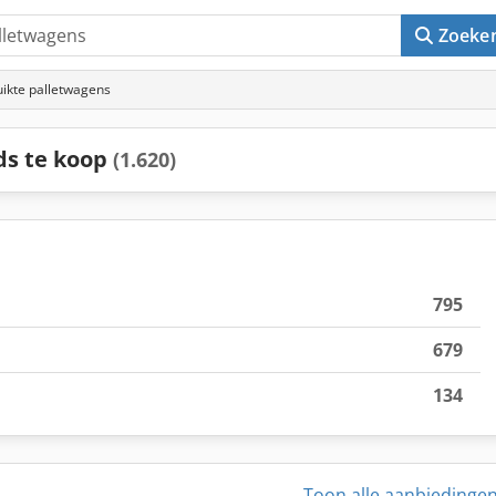
Zoeke
ikte palletwagens
ds te koop
(1.620)
795
679
134
Toon alle aanbiedinge