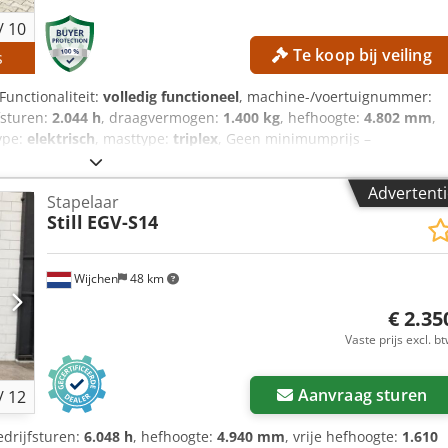
/
10
Te koop bij veiling
s
 Functionaliteit:
volledig functioneel
, machine-/voertuignummer:
fsturen:
2.044 h
, draagvermogen:
1.400 kg
, hefhoogte:
4.802 mm
,
ype:
elektrisch
, masttype:
triplex
, Geen minimumprijs –
gste bod! TECHNISCHE GEGEVENS Chsdpfszrgbcjx Al Tsa
4.802 mm Vrije hefhoogte: 1.545 mm MACHINEGEGEVENS Masttype:
Advertenti
Stapelaar
rijspanning: 24 V Bouwhoogte: 2.065 mm Externe referentie:
Still
EGV-S14
Wijchen
48 km
€ 2.35
Vaste prijs excl. b
Aanvraag sturen
/
12
edrijfsturen:
6.048 h
, hefhoogte:
4.940 mm
, vrije hefhoogte:
1.610