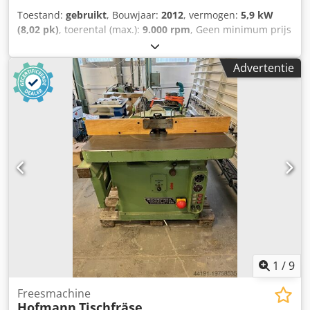
Toestand:
gebruikt
, Bouwjaar:
2012
, vermogen:
5,9 kW
(8,02 pk)
, toerental (max.):
9.000 rpm
, Geen minimum prijs
– gegarandeerde verkoop tegen het hoogste bod! De
ophaaltermijnen zoals vermeld in de algemene
Advertentie
voorwaarden zijn van toepassing. De uiterste ophaaldatum
is 31 augustus 2026! TECHNISCHE GEGEVENS Toerental:
9.000 tpm Lengte werpspindel: 100 mm
MACHINEGEGEVENS Motorvermogen: 5,9 kW Djdpfxozf H R
Re Aqrowa Totale aansluitvermogen: 5,9 kW UITRUSTING
Aantal freeskoppen: 1 Kantelbare spindel De machine
wordt in de huidige staat en juridische staat verkocht en
geleverd (“zoals gezien en in de staat waarin deze zich
bevindt”), op basis van fotodocumentatie en
technische/commerciële documenten met een
beschrijvend karakter. De koper heeft het recht om de
goederen vóór de aflevering te inspecteren en draagt de
verantwoordelijkheid voor de installatie, het veiligstellen
en het gebruik van de machine op de plaats van
1
/
9
bestemming. Externe referentie: 8579
Freesmachine
Hofmann
Tischfräse