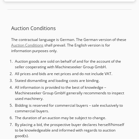
bieder! De afhaaltermijnen zoals vermeld in de algemene
voorwaarden zijn van toepassing. De uiterste afhaaldatum
is 31 augustus 2026! TECHNISCHE GEGEVENS Zaageenheid
1 (kantelbaar) Dodpozf H Hrjfx Aqrjwa Motorvermogen: 6
Auction Conditions
kW Zaageenheid 2 (kantelbaar) Motorvermogen: 0,75 kW
Werkbreedte max.: 3.000 mm Zaagblad diameter: 300 mm
The contractual language is German. The German version of these
MACHINEGEGEVENS Aansluitvermogen: 7 kW De machine
Auction Conditions
shall prevail. The English version is for
wordt in de staat waarin deze zich bevindt, zowel
information purposes only.
technisch als juridisch („zoals gezien en geaccepteerd”),
verkocht en geleverd op basis van fotodocumentatie en
Auction goods are sold on behalf of and for the account of the
seller cooperating with Machineseeker Group GmbH.
technische/commerciële documenten met een
beschrijvend karakter. De koper heeft het recht de
All prices and bids are net prices and do not include VAT.
machine vóór afhaling te inspecteren en is
Stated dismantling and loading costs are binding.
verantwoordelijk voor de installatie, beveiliging en het
All information is provided to the best of knowledge –
Machineseeker Group GmbH generally recommends to inspect
gebruik van de machine op de beoogde locatie. Externe
used machinery.
referentie: 8572
Bidding is reserved for commercial buyers – sale exclusively to
commercial buyers.
The duration of an auction may be subject to change.
By placing a bid, the prospective buyer declares herself/himself
to be knowledgeable and informed with regards to auction
good(s).