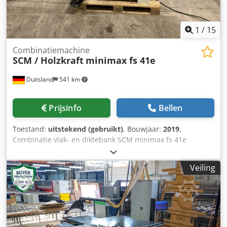
1
/
15
Combinatiemachine
SCM / Holzkraft
minimax fs 41e
Duitsland
541 km
Prijsinfo
Bellen
Toestand:
uitstekend (gebruikt)
, Bouwjaar:
2019
,
Combinatie vlak- en diktebank SCM minimax fs 41e
Bouwjaar 2019 Vermogen aandrijfmotor 5 kW
Aansluitspanning 400 V Netfrequentie 50 Hz Bankmesas
Veiling
met TERSA-type – 4 bankmessen Toerental 5200 min⁻¹
Bankbreedte max. 410 mm Voorwaartssnelheid 6 / 12
m/min Afzuigaansluiting 2, diameter 120 mm Vlakbank
Invoertafel, lengte 1034 mm Spaanafname max. 5 mm
Afmetingen en gewichten, lengte ca. 2000 mm
Breedte/diepte ca. 1110 mm Hoogte ca. 1115 mm Gewicht