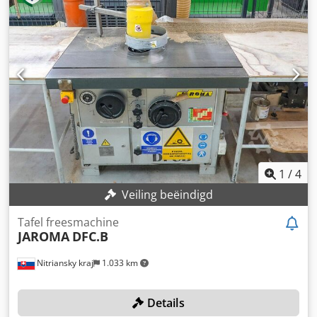
1
/
4
Veiling beëindigd
Tafel freesmachine
JAROMA
DFC.B
Nitriansky kraj
1.033 km
Details