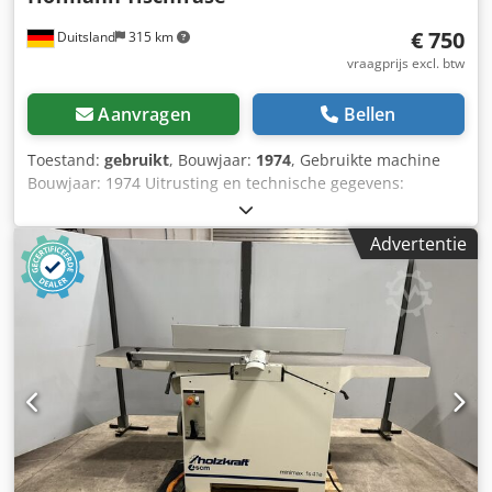
€ 750
Duitsland
315 km
vraagprijs excl. btw
Aanvragen
Bellen
Toestand:
gebruikt
, Bouwjaar:
1974
, Gebruikte machine
Bouwjaar: 1974 Uitrusting en technische gegevens:
Spindeldiameter: 30 mm 6 spindelsnelheden:
3.000/4.000/5.000/6.000/8.000/10.000 tpm Dwodpfxow I
Advertentie
Uris Aqrja Machine heeft geen motorrem en kan daarom
alleen als onderdelenleverancier verkocht worden!
Beschikbaarheid: op korte termijn Locatie: Flörsheim