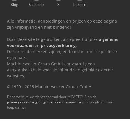
Blog
Facebook
X
LinkedIn
Alle informatie, aanbiedingen en prijzen op deze pagina
zijn vrijblijvend en niet-bindend!
Door deze site te gebruiken, accepteert u onze
algemene
voorwaarden
en
privacyverklaring
.
De vermelde merken zijn eigendom van hun respectieve
eigenaars.
Machineseeker Group GmbH aanvaardt geen
aansprakelijkheid voor de inhoud van gelinkte externe
websites.
© 1999 - 2026 Machineseeker Group GmbH
Deze website wordt beschermd door reCAPTCHA en de
privacyverklaring
en
gebruiksvoorwaarden
van Google zijn van
toepassing.