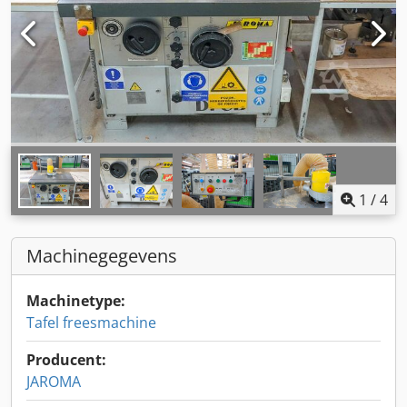
1
/
4
Machinegegevens
Machinetype:
Tafel freesmachine
Producent:
JAROMA