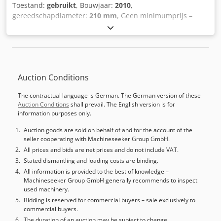
Toestand:
gebruikt
, Bouwjaar:
2010
,
gereedschapdiameter:
210 mm
, Geen minimumprijs –
gegarandeerde verkoop aan de hoogste bieder! De
afhaaltermijnen zoals vermeld in de algemene
voorwaarden zijn van toepassing. De allerlaatste
afhaaldatum is 31 augustus 2026! TECHNISCHE GEGEVENS
Lengte van de werkspindel: 125 mm Maximale
Auction Conditions
gereedschapsdiameter: 210 mm Crodpezf H Iisfx Ai Tef
MACHINEGEGEVENS Motorvermogen: 5 kW UITRUSTING
The contractual language is German. The German version of these
Kantelbare spindel Freseenheid: 1 Aantal motoren: 1 De
Auction Conditions
shall prevail. The English version is for
machine wordt in de huidige staat en onder de geldende
information purposes only.
wettelijke voorwaarden verkocht en geleverd (“zoals gezien
en in de staat waarin deze zich bevindt”), op basis van
Auction goods are sold on behalf of and for the account of the
seller cooperating with Machineseeker Group GmbH.
fotodocumentatie en technische/commerciële documenten
met een beschrijvend karakter. De koper heeft het recht
All prices and bids are net prices and do not include VAT.
om de goederen vóór de afhaling te inspecteren en is
Stated dismantling and loading costs are binding.
verantwoordelijk voor de installatie, de veiligstelling en het
All information is provided to the best of knowledge –
Machineseeker Group GmbH generally recommends to inspect
gebruik van de machine op de bestemming. Externe
used machinery.
referentie: 8577
Bidding is reserved for commercial buyers – sale exclusively to
commercial buyers.
The duration of an auction may be subject to change.