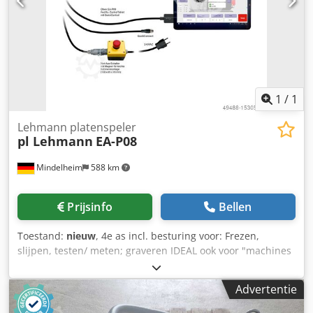
1
/
1
Lehmann platenspeler
pl Lehmann
EA-P08
Mindelheim
588 km
Prijsinfo
Bellen
Toestand:
nieuw
, 4e as incl. besturing voor: Frezen,
slijpen, testen/ meten; graveren IDEAL ook voor "machines
in opleiding Technische gegevens: Centreerhoogte: 110
mm Spilneus: HSK 63 conus, buiten ø 70 mm 0/-0.005 mm
Advertentie
Opspankoppel: 250 Nm Concentriciteit en axiale uitloop:
0,006 (optioneel: 0,003 mm of 0,002 mm) Max.