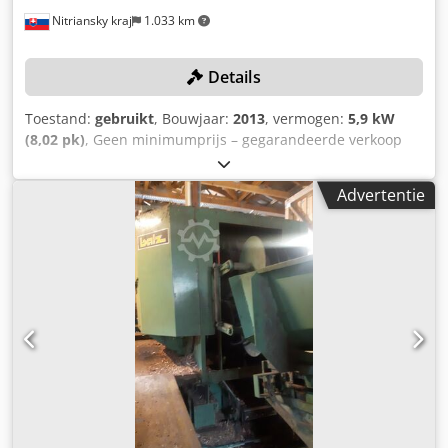
Nitriansky kraj
1.033 km
Details
Toestand:
gebruikt
, Bouwjaar:
2013
, vermogen:
5,9 kW
(8,02 pk)
, Geen minimumprijs – gegarandeerde verkoop
tegen het hoogste bod! Csdpfjzf H Nyjx Ai Torf De
afhaaltermijnen uit de algemene voorwaarden zijn van
Advertentie
toepassing. De uiterste afhaaldatum is 31 augustus 2026!
TECHNISCHE GEGEVENS Lengte van de werkspindel: 100
mm MACHINEGEGEVENS Motorvermogen: 5,9 kW Totale
aansluitvermogen: 5,9 kW UITRUSTING Kantelbare spindel
Aantal freeskoppen: 1 De machine wordt in de huidige
staat en juridische staat verkocht en geleverd ("zoals het
is"), op basis van fotodocumentatie en
technische/commerciële documenten met een
beschrijvend karakter. De koper heeft het recht de
goederen vóór de afhaling te inspecteren en draagt de
verantwoordelijkheid voor de installatie, de beveiliging en
het gebruik van de machine op de bestemmingslocatie.