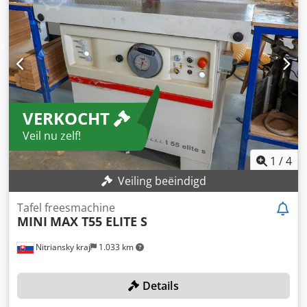
VERKOCHT
Veil nu zelf!
1
/
4
Veiling beëindigd
Tafel freesmachine
MINI
MAX T55 ELITE S
Nitriansky kraj
1.033 km
Details