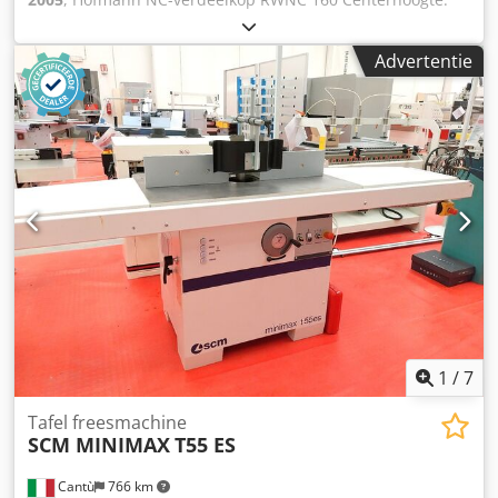
kabelverbinding met de machinebesturing
160 mm Credpfxowtfpds Ai Tof Met losse kop
Advertentie
1
/
7
Tafel freesmachine
SCM MINIMAX
T55 ES
Cantù
766 km