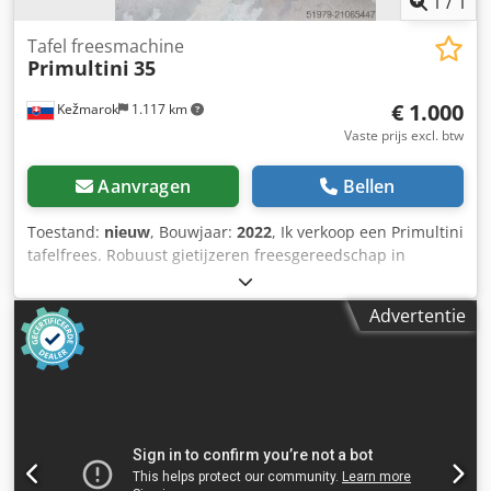
1
/
1
1150 h Gewicht: 348 kg
Tafel freesmachine
Primultini
35
€ 1.000
Kežmarok
1.117 km
Vaste prijs excl. btw
Aanvragen
Bellen
Toestand:
nieuw
, Bouwjaar:
2022
, Ik verkoop een Primultini
tafelfrees. Robuust gietijzeren freesgereedschap in
uitstekende staat. Asdiameter 35 mm. Direct beschikbaar.
Crodpfx Aisyc N Dio Tef
Advertentie