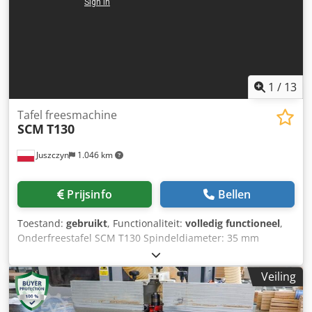
1
/
13
Tafel freesmachine
SCM
T130
Juszczyn
1.046 km
Prijsinfo
Bellen
Toestand:
gebruikt
, Functionaliteit:
volledig functioneel
,
Onderfreestafel SCM T130 Spindeldiameter: 35 mm
Crsdpfx Aiozakgmo Tjf Totale spindellengte: 160 mm
Hoofdmotorvermogen: 5,5 kW Toerentalverstelling via
Veiling
riem: 3000/4500/6000/7000/10000 tpm Spindel links- en
rechtsdraaiend Elektrische spilhef