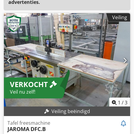
advertenties.
Veiling
VERKOCHT
Veil nu zelf!
1
/
3
Veiling beëindigd
Tafel freesmachine
JAROMA
DFC.B