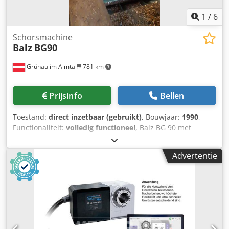
Externe referentie: 8578
1
/
6
Schorsmachine
Balz
BG90
Grünau im Almtal
781 km
Prijsinfo
Bellen
Toestand:
direct inzetbaar (gebruikt)
, Bouwjaar:
1990
,
Functionaliteit:
volledig functioneel
, Balz BG 90 met
invoerbloktrek Wordt tot op heden nog gebruikt Min.
stamdiameter: 140 mm Crodpfx Aioygli Ne Tjf Max.
Advertentie
stamdiameter: 900 mm Kortste houtlengte: 2000 mm
Voersnelheid: 10 of 16 m/min Rotor met 5 messen