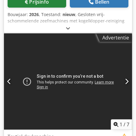
Prijsinfo
Bellen
afvalvolumes, kleine groothandels, kruidenierswinkels en
kledingwinkels. * Grote hoeveelheden beschikbaar, over
Bouwjaar:
2026
, Toestand:
nieuw
, Gesloten vrij-
prijzen kan worden onderhandeld voor grotere
schommelende zeefmachines met kogelklopper-reiniging
bestellingen. * Transport door heel Europa mogelijk. *
en eenvoudig van achter te vervangen zeefdekken.
Bovenstaande aanbieding is exclusief transportkosten. *
Geschikt voor het zeven van alle meel-, korrel- en
Locatie: Chmielów/Tarnobrzeg, Polen.
Advertentie
granulaatvormige materialen in droge toestand.
Afmetingen: breedte 500-1500 mm / lengte 1200-2400 mm.
Zeefdekken: 2-4 lagen, korrelgrootte vrij te kiezen van 0,1-
18 mm. Wij produceren diverse maten/typen. Voor een
offerte hebben wij de volgende gegevens nodig: 1. Welk
materiaal wilt u zeven? 2. Korrelgrootte 3. Schüttgewicht
(stortgewicht) kg/l. Codpjchb Rysfx Acfoha
1
/
7