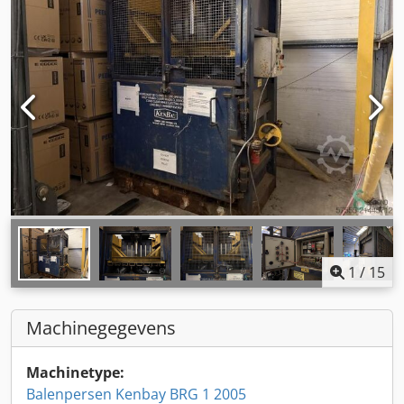
1
/
15
Machinegegevens
Machinetype:
Balenpersen Kenbay BRG 1 2005