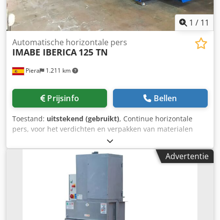
1
/
11
Automatische horizontale pers
IMABE IBERICA
125 TN
Piera
1.211 km
Prijsinfo
Bellen
Toestand:
uitstekend (gebruikt)
, Continue horizontale
pers, voor het verdichten en verpakken van materialen
zoals karton, papier, kunststoffen en andere. Merk IMABE
IBERICA, druk 125TN, laadmond 1800 * 1000 mm, met
Advertentie
messen aan de bovenkant van de verdichtingswagen die
het mogelijk maken om het overtollige materiaal boven de
verdichtingstunnel te snijden. Opvouwbare
verdichtingstunnel, zowel aan de bovenkant als aan de
zijkanten, voor een betere retentie van het materiaal,
uitlaat voor kogels met afmetingen 1050 * 1100 mm en