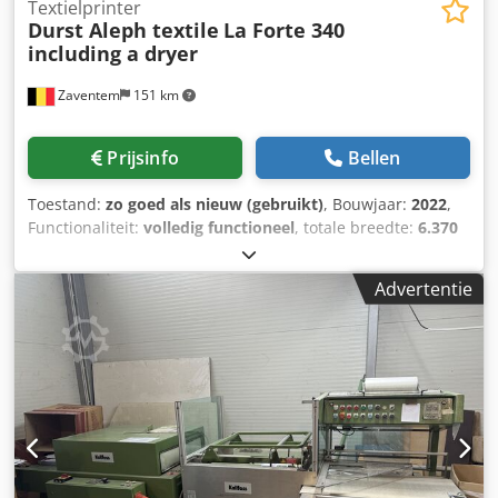
Textielprinter
Durst Aleph textile
La Forte 340
including a dryer
Zaventem
151 km
Prijsinfo
Bellen
Toestand:
zo goed als nieuw (gebruikt)
, Bouwjaar:
2022
,
Functionaliteit:
volledig functioneel
, totale breedte:
6.370
mm
, totale lengte:
2.150 mm
, totale hoogte:
2.300 mm
,
totaalgewicht:
4.800 kg
, 340 cm kleefbandprinter uitgerust
Advertentie
met 8 NIEUWE Kyocera printkoppen, printerconditie als
nieuw. In operationele staat. Csdpfxexvb Ufo Acfjha