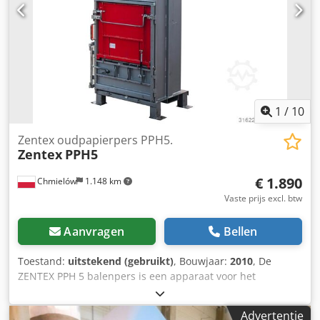
instelbare lengte. Automatisch bindsysteem, lateraal, door
5 draden, voor hoge productie 30-35 ton / uur. Chsdpov U
R Agefx Acfoa Volledig herbouwd en herzien in 2019
1
/
10
Zentex oudpapierpers PPH5.
Zentex
PPH5
€ 1.890
Chmielów
1.148 km
Vaste prijs excl. btw
Aanvragen
Bellen
Toestand:
uitstekend (gebruikt)
, Bouwjaar:
2010
, De
ZENTEX PPH 5 balenpers is een apparaat voor het
comprimeren en pletten van karton en folie. De balenpers
maakt het mogelijk om het afvalvolume te verminderen en
Advertentie