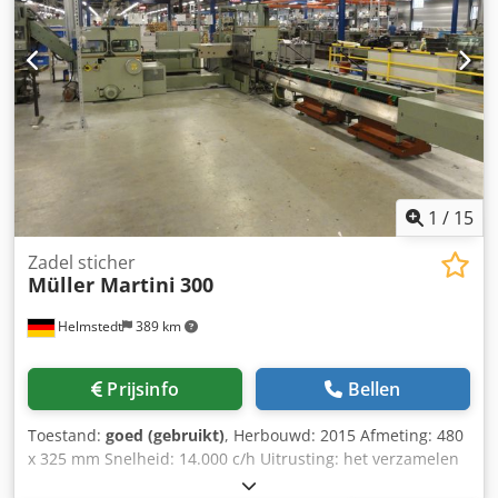
baalmaatafmeting 1200x800x1100 mm Chsdpfjxnb Nysx
Acfja -Transportafmetingen: 1400/2040/h2880 mm (pers
kan voor transport neergelegd worden) -Gewicht: 2750 kg
1
/
15
Zadel sticher
Müller Martini
300
Helmstedt
389 km
Prijsinfo
Bellen
Toestand:
goed (gebruikt)
, Herbouwd: 2015 Afmeting: 480
x 325 mm Snelheid: 14.000 c/h Uitrusting: het verzamelen
van keten & feeder: • 7 station verzamelen track & keten • 6