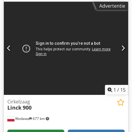
feeders 345 • 1 dekking map feeder 1528 Stitching eenheid
Advertentie
& trimmer: • stitching eenheid 300 • 2 stiksels aan het
hoofd van HK 75 • drie mes trimmer 251 • 2 sets van
messen levering: Chedpfjdympcox Acfea • riem levering
1
/
15
Cirkelzaag
Linck
900
Kłodawa
677 km