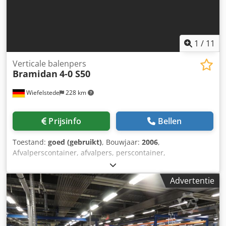
Tynmjpfx Acfeha - Inktinhoud: 4 liter per kleur - Gewicht:
ca. 3.500 kg - Stroomvoorziening: 3-fase, 25 kW, 110/220 V,
50/60 Hz
1
/
11
Verticale balenpers
Bramidan
4-0 S50
Wiefelstede
228 km
Prijsinfo
Bellen
Toestand:
goed (gebruikt)
, Bouwjaar:
2006
,
Afvalperscontainer, afvalpers, perscontainer,
afvalcontainer, zelfpersende container, afvalpers,
papierperscontainer, papiercontainer, kastpers, verticale
Advertentie
balenpers -Fabrikant: Bramidan, kastpers/verticale
balenpers -Type: 4-0 S50 KBP PES243768-2 -
Aandrijvingsvermogen: 5,5 kW -Perskracht: 50 t -
Vulopening (BxH): 1350 x 760 mm -Balenuitwerpinrichting: