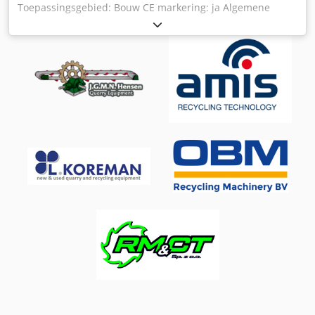
Toepassingsgebied: Bouw CE markering: ja Algemene
staat: zeer goed Technische staat: zeer goed Optische
staat: zeer goed Leveringsvoorwaarden: EXW
Productieland: FR Neem voor meer informatie contact op
met Sales Department Collé Sittard 🔧 Key Specifications: •
Year: 2018 • Condition: New / unused • Max. work depth:
3,000 mm • CE certified: Yes ✨ Highlights: ✅ High-quality
winch for Manitou telehandlers ✅ Designed for lifting
heavy loads at a greater depth ✅ CE certified for safety and
compliance ✅ Ready for immediate use ✅ Perfect for
heavy-duty lifting applications Cedpfx Ajxdapdecfjha 🌍
Location & Delivery: 📍 Located in Sittard, the Netherlands
🚚 Worldwide delivery available 💰 Price available on
request (EXW, excluding VAT) The Manitou PT1500 Lier
winch is designed for use with Manitou telehandlers,
offering a powerful lifting solution with a maximum work
depth of 3,000 mm. CE certified, it ensures safe and
reliable performance for demanding lifting tasks. Ideal for
construction sites and heavy-duty applications. 🚚 Delivery:
• Crane loading available on request for easy handling at
departure • Flexible dispatch options tailored to your