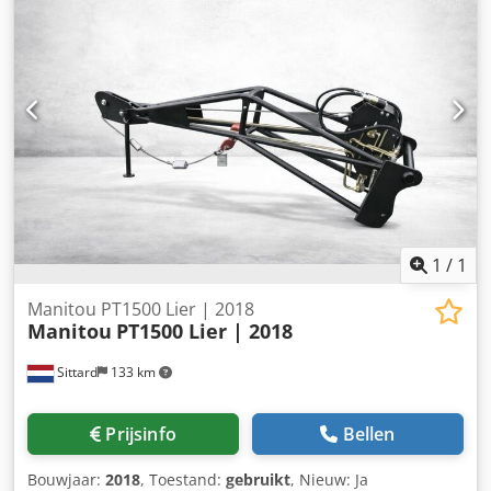
1700 x 600 x 1100 mm (bandbreedte 400 mm) Compacte L-
sealer met krimptunnel Ontwikkeld voor de eisen van
industriële toepassingen De Kallfass 8060/650 compacte L-
sealers in combinatie met krachtige krimptunnels. De
kwaliteiten van deze machineserie komen vooral tot hun
recht bij zwaar, continu gebruik.
1
/
1
Manitou PT1500 Lier | 2018
Manitou
PT1500 Lier | 2018
Sittard
133 km
Prijsinfo
Bellen
Bouwjaar:
2018
, Toestand:
gebruikt
, Nieuw: Ja