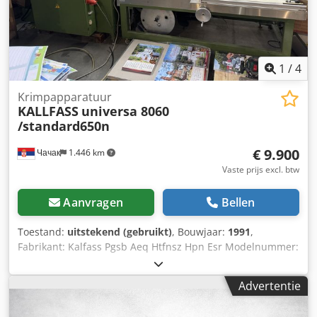
1
/
4
Krimpapparatuur
KALLFASS
universa 8060
/standard650n
€ 9.900
Чачак
1.446 km
Vaste prijs excl. btw
Aanvragen
Bellen
Toestand:
uitstekend (gebruikt)
, Bouwjaar:
1991
,
Fabrikant: Kalfass Pgsb Aeq Htfnsz Hpn Esr Modelnummer:
Universa8060 Chjdpfx Ajq Htfnocfea Capaciteit: 40
eenheden/min Productafmetingen: 750 x 500 x 140 mm
Advertentie
Maximale breedte: 800 mm Afmetingen: Sealmachine 2200
x 1400 x 1800 mm - Oven 1750 x 1350 x 1300 mm - Tafel