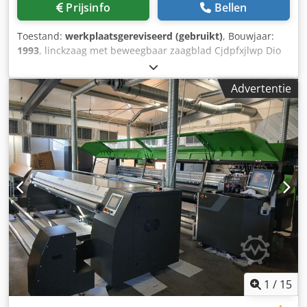
Prijsinfo
Bellen
Toestand:
werkplaatsgereviseerd (gebruikt)
, Bouwjaar:
1993
, linckzaag met beweegbaar zaagblad Cjdpfxjlwp Dio
Acfoha zaag met zwevend zaagblad op hydrauliek
Advertentie
1
/
15