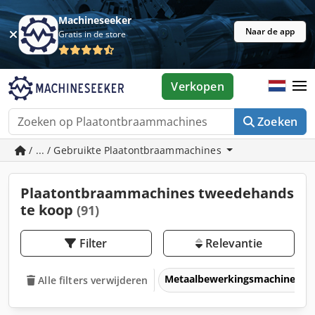
Machineseeker
Naar de app
Gratis in de store
Verkopen
Zoeken
/ ... / Gebruikte Plaatontbraammachines
Plaatontbraammachines tweedehands
te koop
(91)
Filter
Relevantie
Metaalbewerkingsmachines &
Alle filters verwijderen