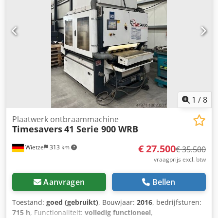
machine wordt verkocht in verband met een vernieuwing
van de installatie. Direct beschikbaar Bezichtiging op
afspraak mogelijk.
1
/
8
Plaatwerk ontbraammachine
Timesavers
41 Serie 900 WRB
€ 27.500
Wietze
313 km
€ 35.500
vraagprijs excl. btw
Aanvragen
Bellen
Toestand:
goed (gebruikt)
, Bouwjaar:
2016
, bedrijfsturen:
715 h
, Functionaliteit:
volledig functioneel
,