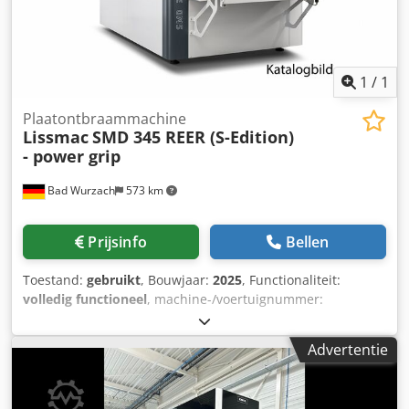
1
/
1
Plaatontbraammachine
Lissmac
SMD 345 REER (S-Edition)
- power grip
Bad Wurzach
573 km
Prijsinfo
Bellen
Toestand:
gebruikt
, Bouwjaar:
2025
, Functionaliteit:
volledig functioneel
, machine-/voertuignummer:
SN075360
, 12 maanden garantie. Crsdpfx Afezldums Uof
Advertentie