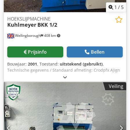
1
/
5
HOEKSLIJPMACHINE
Kuhlmeyer
BKK 1/2
Wellingborough
408 km
Prijsinfo
Bellen
Bouwjaar:
2001
, Toestand:
uitstekend (gebruikt)
,
Technische gegevens / Standaard afmeting: Crodpfx Ajign
Idof Uef Werkhoogtes tussen 650 en 1800 mm per
slijpeenheid Oscillatiehoek 0° tot 90° L/R - aanpassing door
Veiling
gebruik van 2 slijpeenheden tot 2200 mm Besturing
Siemens Motorvermogen 3,0 kW Snelheid schuurband tot
25 m/s Pneumatische bandspanning