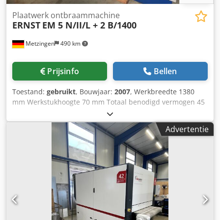
Plaatwerk ontbraammachine
ERNST
EM 5 N/II/L + 2 B/1400
Metzingen
490 km
Prijsinfo
Bellen
Toestand:
gebruikt
, Bouwjaar:
2007
, Werkbreedte 1380
mm Werkstukhoogte 70 mm Totaal benodigd vermogen 45
kW Machinegewicht ca. 5.500 kg E R N S T Automatische
ontbraammachine voor plaatwerk met natte slijpeenheid
Advertentie
Type EM 5 N/II/L + 2 B/1400 Productiejaar 2007 Serienr.
780063 _____ Maalbreedte ca. 1.380 mm Breedte rollen
1.400 mm Werkstukhoogte max. 1 - 70 mm
Aanvoersnelheid ca. 1,5 - 8 m/min. Bestaande uit 5
werkelementen: Oscillerende schuurwals voor bekleding
met schuurlinnen (schuurvlies) Ø 450 mm, 1400 mm breed
x 1540 lang, en met pneumatisch instelbare bandspanning
Crsdpfx Afot Hw Iio Uef bandspanning, 11 kW aandrijving
Borstelwalsunit met twee tegen elkaar draaiende