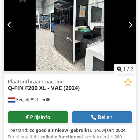
1
/
2
Plaatontbraammachine
Q-FIN
F200 XL - VAC (2024)
Bergeijk
91 km
Prijsinfo
Bellen
Toestand:
zo goed als nieuw (gebruikt)
, Bouwjaar:
2024
,
Functionaliteit:
volledig functioneel
, werkbreedte:
200