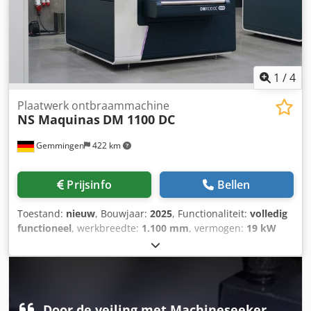
1
/
4
Plaatwerk ontbraammachine
NS Maquinas
DM 1100 DC
Gemmingen
422 km
Prijsinfo
Bellen
Toestand:
nieuw
, Bouwjaar:
2025
, Functionaliteit:
volledig
functioneel
, werkbreedte:
1.100 mm
, vermogen:
19 kW
(25,83 pk)
, DM1100 DC EVO Verwijderen van vaste slak
Afronden van randen tot 1100 mm breedte. De DM1100 DC
EVO ontbraamt en rondt binnen- en buitencontouren van
dikke stalen onderdelen, voornamelijk gesneden met
plasma of autogeen. De DM1100 DC is uitgerust met een
Door de veiling met Machineseeker