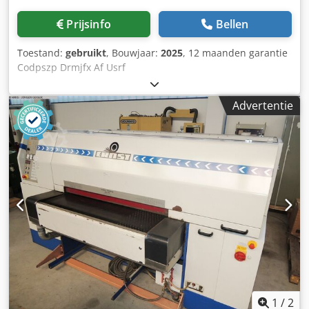
Prijsinfo
Bellen
Toestand:
gebruikt
, Bouwjaar:
2025
, 12 maanden garantie
Codpszp Drmjfx Af Usrf
Advertentie
1
/
2