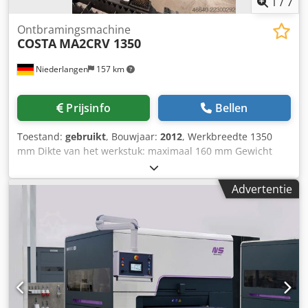
1
/
7
Ontbramingsmachine
COSTA
MA2CRV 1350
Niederlangen
157 km
Prijsinfo
Bellen
Toestand:
gebruikt
, Bouwjaar:
2012
, Werkbreedte 1350
mm Dikte van het werkstuk: maximaal 160 mm Gewicht
van de machine: ca. 4000 kg Codjzkvyfepfx Af Uorf
Uitvoering: - Natte stofafzuiging - Reserveborstels -
Advertentie
Gebruiksaanwijzing