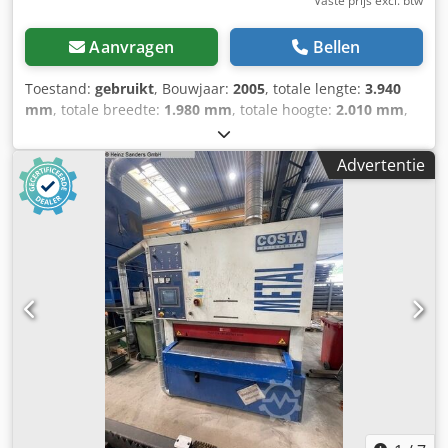
Vaste prijs excl. btw
Aanvragen
Bellen
Toestand:
gebruikt
, Bouwjaar:
2005
, totale lengte:
3.940
mm
, totale breedte:
1.980 mm
, totale hoogte:
2.010 mm
,
Ledig gewicht: 7.000 kg Werkbreedte: 950mm
Werkstukhoogte: 0,5-120mm - Bouwjaar: 2005
Advertentie
Cedpoxwnbusfx Af Uerf - Documentatie aanwezig: Nee - CE
markering aanwezig: Ja - CE certificaat aanwezig: Nee -
Serienummer: - Aansturing: CNC - Aantal stations [st.]: 3 -
└ Type station 1: Slijpband - └ Type station 2: Borstel-
roterend - └ Type station 3: Borstel-roterend - Vermogen
[kW]: 39 - Min. plaatdikte [mm]: 0.5 - Max. plaatdikte [mm]:
120 - Max. werkbreedte [mm]: 950 - Transportafmetingen:
3940mm x 1980mm x 2010mm (l x b x h) -
Transportgewicht [kg]: 7000kg - Transportcolli [st.]: 4
Financiële informatie BTW: De getoonde prijs is exclusief
BTW BTW/marge: BTW verrekenbaar voor ondernemers
Levering en inruil altijd mogelijk van alles in de industriële
sectoren Lukas van Rossum