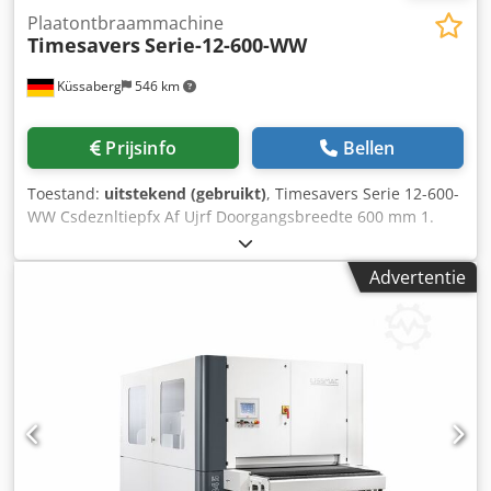
Plaatontbraammachine
Timesavers
Serie-12-600-WW
Küssaberg
546 km
Prijsinfo
Bellen
Toestand:
uitstekend (gebruikt)
, Timesavers Serie 12-600-
WW Csdeznltiepfx Af Ujrf Doorgangsbreedte 600 mm 1.
Station: schuurband, voorbereidend schuren, verwijderen
van lasnaden en hoge bramen. 2. Station:
Advertentie
schuurband/schuurpapier, nabewerking,
oppervlakteafwerking. De Serie 12-600-WW is ideaal voor
het ontbramen en afwerken van plaatstaal tot 100 mm
dikte. Dankzij de twee schuurbandstations krijgt u een
gelijkmatig en schoon oppervlak op uw plaatstaal.