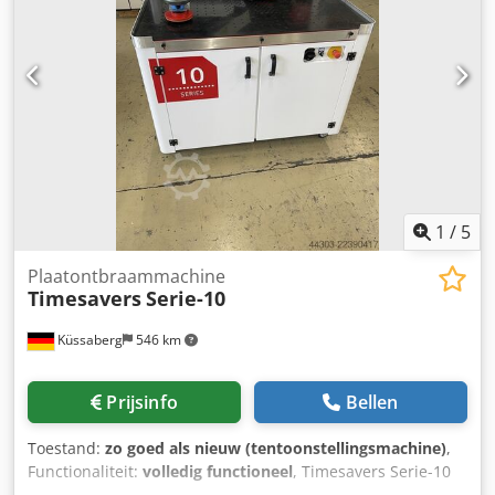
bandtransport. Bedieningspaneel met duidelijke
probleem. Credpfx Afeznm R Nj Ujf Doorloopbreedte 1350
bediening en digitaal display voor het instellen van de
mm Tafelopening van 0,8-100 mm Transportband met
rollen 4 ampèremeter voor bewaking van de
frequentiegestuurde en traploos instelbare snelheid
walsaandrijvingen, controlelampjes. Snelwisselapparaat
Roterende borstels met frequentiegestuurde en traploos
om de schuurlapborstels naar de zijkant te verplaatsen. en
instelbare hoogte en snelheid Let op!! Op de afbeeldingen
verschillende vervangingsrollen met schuurvlies en
ontbreekt de vacuümpomp, die nog bovenop de machine
borstels. Totale aandrijving ca. 45 kW - 400 V - 50Hz
wordt gemonteerd.
Gewicht ca. 5.500 kg Conditie : goed tot zeer goed Levering
: uit voorraad - zoals geïnspecteerd Betaling : strikt netto -
na ontvangst factuur
1
/
5
Plaatontbraammachine
Timesavers
Serie-10
Küssaberg
546 km
Prijsinfo
Bellen
Toestand:
zo goed als nieuw (tentoonstellingsmachine)
,
Functionaliteit:
volledig functioneel
, Timesavers Serie-10
Crsdpfx Afjznlyvo Ujf De Serie 10 is voorzien van een