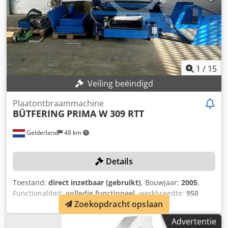
1
/
15
Veiling beëindigd
Plaatontbraammachine
BÜTFERING
PRIMA W 309 RTT
Gelderland
48 km
Details
Toestand:
direct inzetbaar (gebruikt)
, Bouwjaar:
2005
,
Functionaliteit:
volledig functioneel
, werkbreedte:
950
Zoekopdracht opslaan
mm
, plaatdikte (max.):
120 mm
, werkhoogte:
120 mm
,
bedieningstype:
CNC-besturing
, Uitrusting:
CE-markering
,
Advertentie
TECHNISCHE DETAILS Cedpey Hhp Tofx Af Ujrf Station 1: