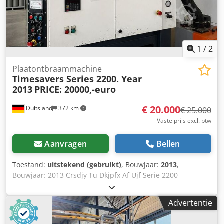
1
/
2
Plaatontbraammachine
Timesavers Series 2200. Year
2013
PRICE: 20000,-euro
€ 20.000
Duitsland
372 km
€ 25.000
Vaste prijs excl. btw
Aanvragen
Bellen
Toestand:
uitstekend (gebruikt)
, Bouwjaar:
2013
,
Bouwjaar: 2013 Crsdjy Tu Dkjpfx Af Ujf Serie 2200
Advertentie