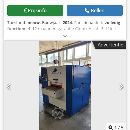
F200 XL biedt mogelijkheden voor automatische
borstelkalibratie die constante consistentie en precisie
Prijsinfo
Bellen
verzekeren, evenals volledige ERP-sturing en vlekkeloze
integratie in geautomatiseerde productieomgevingen.
Toestand:
nieuw
, Bouwjaar:
2024
, Functionaliteit:
volledig
Kortom, het is een finishmachine die volledig voorbereid is
functioneel
, 12 maanden garantie Cjdpfx Ajzldr Esf Uerf
op de toekomst! Wij kunnen u nu deze F200 XL - VAC
showroom machine bouwjaar 2024 aanbieden evt. te
combineren met een WES3000 natwerkende afzuiger en
Advertentie
bijbehorend pijpwerk. Alleen beschikbaar tot deze
verkocht is. Machine wordt geleverd inclusief 1 jaar
garantie excl. slijtdelen. Levering af fabriek Bergeijk. Indien
gewenst kunnen wij de machine ook aanbieden inclusief
transport, installatie en training van uw operators op
locatie. Crjdjyt I U Ujpfx Af Uof Evt. hebben wij ook nog een
jonggebruikte F200 XL machine met magnetische
productfixatie beschikbaar, bouwjaar 2023. Deze machine
is te bezichtigen in de showroom in Nederland. Neem
contact met ons op en wij sturen u een interessante
aanbieding.
1
/
5