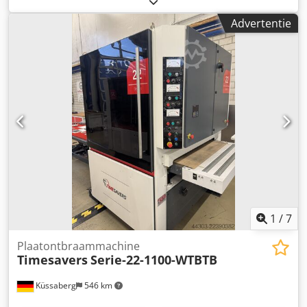
draaibare kop en een zijde voor het snel verwisselen van
Advertentie
een slijpschijf. Met deze zijde verwijderen we spetters en
hoge bramen. De tweede zijde heeft een bevestiging voor
een lamellenborstel, die wordt gebruikt voor het afronden
van randen en het afwerken. Dankzij de verschillende
gereedschapsmogelijkheden is de Serie 10 een echte
allrounder en geschikt voor het verwijderen van bramen,
het afronden van randen, het afwerken en het verwijderen
van zware slakken. De om 180° draaibare kop maakt het
snel en eenvoudig om van gereedschap te wisselen. De
machine is uitgerust met een vacuümveld en de snelheid
van de motor is traploos instelbaar. De machine is zeer
flexibel, wordt geleverd met wielen om hem gemakkelijk te
verplaatsen en is door zijn eenvoudige bediening een
gebruiksvriendelijke machine die voor iedereen
1
/
7
toegankelijk is.
Plaatontbraammachine
Timesavers
Serie-22-1100-WTBTB
Küssaberg
546 km