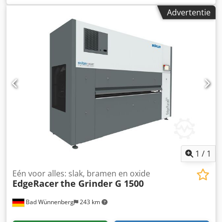
Werkbreedte: 1600 mm Minimale onderdeelgrootte: 50x50
Advertentie
mm Vermogen: 8 kW Aantal kruisbandstations: 1 Snelheid
kruisband 2-8 mm/s Aanvoersnelheid 0,6-3,2 mm Extractie:
Donaldson Cjdsikm Tkopfx Af Usrf Rondt randen af en
verwijdert scherpe randen aan zowel de buiten- als
binnencontouren van onderdelen van roestvast staal, staal
of aluminium dat is gesneden in een laser-, knip- of
ponsmachine. Afmeting; 2730x1740x1940 mm Gewicht:
1790 kg.
1
/
1
Eén voor alles: slak, bramen en oxide
EdgeRacer
the Grinder G 1500
Bad Wünnenberg
243 km