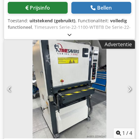
Prijsinfo
Bellen
Toestand:
uitstekend (gebruikt)
, Functionaliteit:
volledig
functioneel
, Timesavers Serie-22-1100-WTBTB De Serie-22-
1100-WTBTB, met een doorlaatbreedte van 1100 mm en
een tafelopening van 0,8-100 mm, is met zijn 3
Advertentie
bewerkingsstations ideaal voor het bewerken van laser-,
stans-, waterstraal- of plasmagesneden onderdelen. Met
het schuurbandstation kunnen spetters en uitstekende
bramen worden verwijderd. Vervolgens worden de randen
met de schijfborstels afgevlakt en licht afgerond. Om een
gelijkmatig resultaat te bereiken, hebben we twee
oscillerende borstelstations geïnstalleerd, waarin de
schijfborstels afwisselend naar links en naar rechts
draaien. Dankzij het snelle verwisselsysteem voor banden
en borstels kan de machine in enkele eenvoudige stappen
worden omgebouwd. De transportband en alle andere
stations zijn frequentiegeregeld en daardoor is de
snelheid traploos instelbaar. Csdpfx Afeznlxrs Uerf
1
/
4