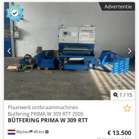
Advertentie
1
/
15
Plaatwerk ontbraammachines
Butfering PRIMA W 309 RTT 2005
BÜTFERING
PRIMA W 309 RTT
€ 13.500
Wijchen
48 km