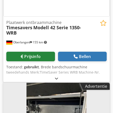
Plaatwerk ontbraammachine
Timesavers
Modell 42 Serie 1350-
WRB
Oberlangen
155 km
Prijsinfo
Bellen
Toestand:
gebruikt
, Brede bandschuurmachine
tweedehands Merk:TimeSaver Series WRB Machine-Nr.
2480-19 Machine voor droog ontbramen/afronden
machine met contactrollen en een roterende borstel Max.
Advertentie
Werkbreedte 1350 mm Afmetingen schuurband BxL
1350x1900 mm Buitenborstel diameter 530x350 mm
Tafelopening 0,8-100 mm Min. werkstukgrootte 50x50 mm
Borstelsnelheid 6-17 m/sec. Schuurbandsnelheid 11 m/sec
Aanvoersnelheid 0,2-8 mm Opgenomen vermogen Eenheid