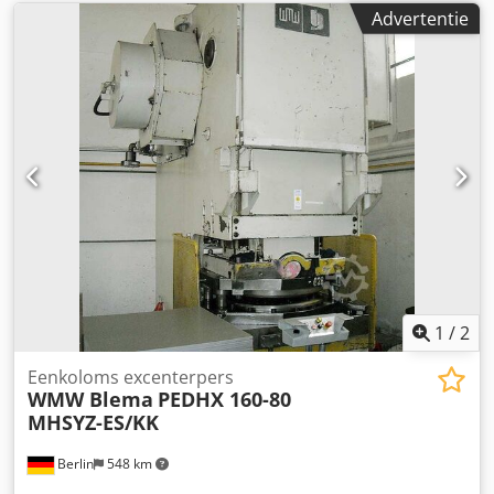
Advertentie
1
/
2
Eenkoloms excenterpers
WMW Blema
PEDHX 160-80
MHSYZ-ES/KK
Berlin
548 km