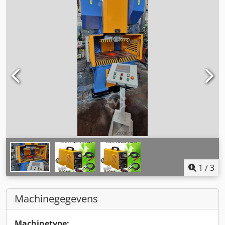
1
/
3
Machinegegevens
Machinetype: