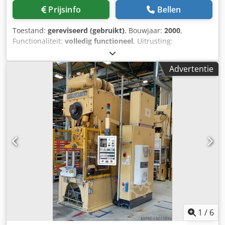
Prijsinfo
Bellen
Toestand:
gereviseerd (gebruikt)
, Bouwjaar:
2000
,
Functionaliteit:
volledig functioneel
, Uitrusting:
documentatie / handleiding
, TECHNISCHE KENMERKEN:
Persmodel: T160 CNR6 Serienummer: 160/0/46/00
Advertentie
Bouwjaar: 2000 Nominale kracht: kN 1600 Massa: Kg.
13.800 Nominaal aantal slagen: 55 C/min.
Minimaal/maximaal aantal slagen: 10/55 C/min. Maximaal.
Aantal invoegingen: 17 C/min. Koppelingsdruk min./max:
BAR 4,0÷5,5 Maximale stoptijd: 0,22s Veiligheidsafstand:
355 mm. Energie (i=15% nominale hits): 14.500 KJ
Minimaal/maximaal slag: 10/200 mm Clubverstelling: 110
mm. PMI hoge afstelling: 430 mm Maximale extractieslag:
60 mm Werkbladafmetingen (H, D, L): 78/750/1250 mm
Clubgrootte (P, L): 600/850 Schachtdiameter: 60 mm
Uitsteeksel vanaf het midden: 370 mm Maximale grootte.
mal: 600/850 mm Maximaal gewicht van de matrijskop: 344
daN Bedrijfsluchtdruk: BAR 5,5÷6 Stoppositie: BDP
Spanning: V 380 Frequentie: 50Hz Hulpspanning: V 24
1
/
6
NIEUWE COMPONENTEN GEÏNSTALLEERD: •