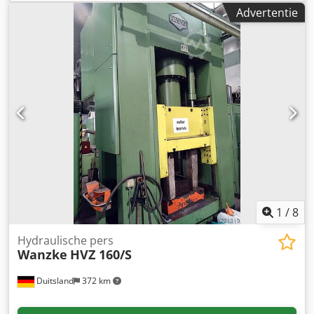
mm Tafelhoogte boven vloer: 790 mm Vrije ruimte tussen
Advertentie
rompwanden: 480 mm Plunjeroppervlak: 480 x 470 mm
Aanpassing ram: 40 mm Aandrijfvermogen: 5,5 kW
Gewicht: 8,4 ton Vereiste ruimte (BxDxH): 2,0 x 1,6 x 3,3 m
Dit is een Maypres fuseepers van 300 ton Druk 300 ton
Dodpfx Aet Hmlkoa Dsck Frame breedte 480 mm Slag 88
mm Inbouwhoogte 380 mm Ramverstelling 40 mm
Slagsnelheid 50 slagen/min Tafeloppervlak 700 x 450 mm
Plunjeroppervlak 480 x 470 mm Aandrijfvermogen 5,5 kW
Benodigde ruimte ca. 2,0 x 1,6 x 3,3 m Conventionele
besturing
1
/
8
Hydraulische pers
Wanzke
HVZ 160/S
Duitsland
372 km