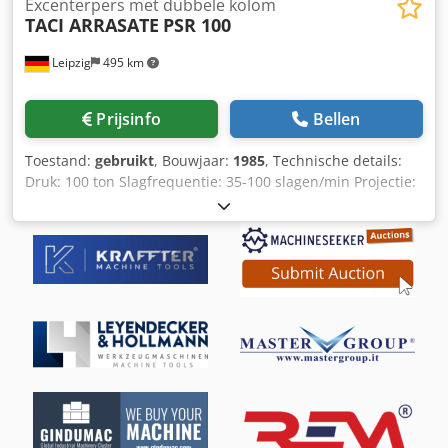
Excenterpers met dubbele kolom
TACI ARRASATE
PSR 100
Leipzig
495 km
Prijsinfo
Bellen
Toestand:
gebruikt
, Bouwjaar:
1985
, Technische details:
Druk: 100 ton Slagfrequentie: 35-100 slagen/min Projectie:
360 mm ramverstelling: 20-130 mm ramoppervlak: 750x550
mm Klemplaat op tafel: 1000x640 mm Slagverstelling: 90
mm Afstand tussen de staanders in de lengte/zijkant:
610x500 / 440x550 mm Montagehoogte: Tafel/ram-bodem:
300 mm Totaal benodigd vermogen: 17,5 kW
Machinegewicht ca.: ca. 7,0 ton Machineafmetingen ca.
LxBxH: 1,9x1,4x2,7 m - er zijn 5 longitudinale T-gleuven op
de ramplaat - Middelste gat = 50 mm Deze pers is
momenteel te koop zonder bediening. Dodpfx Aasu Nfh Do
Deck Optionele afwerking mogelijk op aanvraag van de
klant. op voorraad *