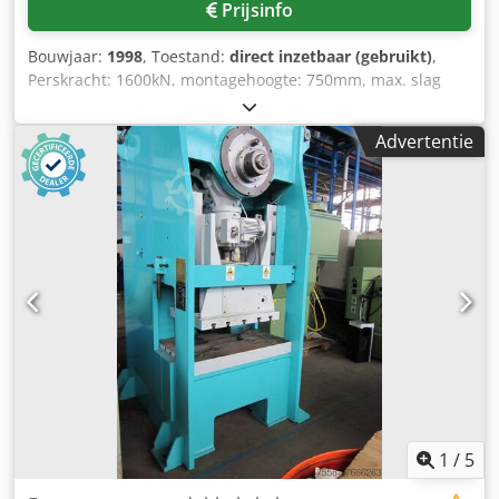
Prijsinfo
Bouwjaar:
1998
, Toestand:
direct inzetbaar (gebruikt)
,
Perskracht: 1600kN, montagehoogte: 750mm, max. slag
van de ram: 500mm, spanoppervlak X/Y: 700mm/600mm,
vrije ruimte staander: 800mm, zijdelingse opening
Advertentie
staander: ca. 450mm. Afstand tussen klemplaat en vloer:
680mm, ramgat diameter H7: 60mm, snelle verplaatsing
omlaag/omhoog: 500/400mm/s, max. werksnelheid:
35mm/s. Afmetingen X/Y/Z: 2000mm/1500mm/3600mm,
gewicht: ca. 16000kg, besturing: Panelware. Documentatie
beschikbaar. Inspectie ter plaatse is mogelijk. Dcedpfx
Aaettbd Te Dek
1
/
5