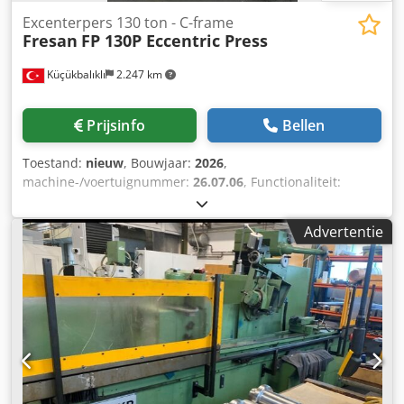
Excenterpers 130 ton - C-frame
Fresan
FP 130P Eccentric Press
Küçükbalıklı
2.247 km
Prijsinfo
Bellen
Toestand:
nieuw
, Bouwjaar:
2026
,
machine-/voertuignummer:
26.07.06
, Functionaliteit:
volledig functioneel
, Fresan FP 130P - C-frame
excenterpers - 130 ton (1300kN) TECHNISCHE GEGEVENS: *
Advertentie
Vermogen: 130 ton (1300kN) * Slagfrequentie: 55
slagen/min (instelbaar) * Afstand tussen tafelrammen: 500
mm * Slaginstelling: 0 - 132 mm * Ramverstelling: 95 mm
(gemotoriseerd) * Afmetingen tafel: 700 x 1000 mm
STANDAARD SPECIFICATIES: * Apparatuur volgens CE-
richtlijnen Dsdpfx Aajnyh Sio Dsck * Gelaste stalen
frameconstructie * Krukas van gelegeerd staal AISI 4140
(42CrMo4). Uiterst duurzaam en buigzaam. CNC geslepen
voor minimale oppervlaktewrijving. * Bronzen lagers van