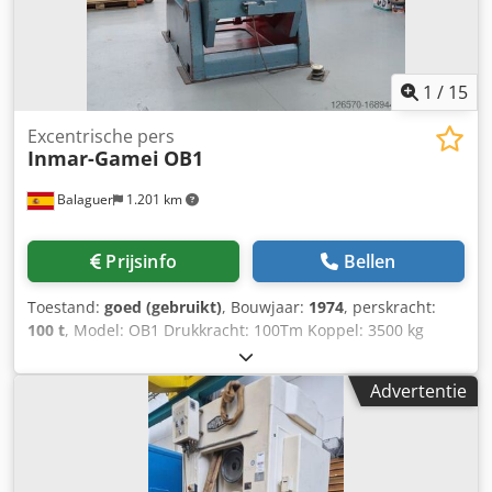
1
/
15
Excentrische pers
Inmar-Gamei
OB1
Balaguer
1.201 km
Prijsinfo
Bellen
Toestand:
goed (gebruikt)
, Bouwjaar:
1974
, perskracht:
100 t
, Model: OB1 Drukkracht: 100Tm Koppel: 3500 kg
Dcodpfxsudwr Uo Aa Djk Plaatdikte: 10mm Schuifknop: 5-
159mm Afstand tussen tafel en spindel/drukknop: 530mm
Advertentie
Max. slag spindel/drukknop: 130mm Slagen per minuut: 53