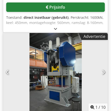
Prijsinfo
Toestand:
direct inzetbaar (gebruikt)
, Perskracht: 1600kN,
keel: 450mm, montagehoogte: 560mm, ramslag: 8-160mm,
besturing: SCHMERSAL SEPG 05.3.2.0.22/ 95, gewicht: 16,2t,
inclusief documentatie. Dodpfx Ajhz Ua Sea Deck
Advertentie
1
/
10