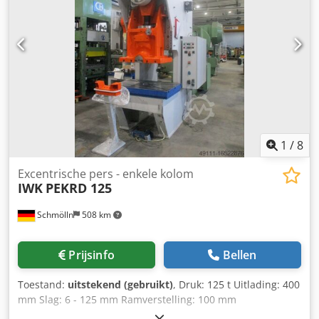
1
/
8
Excentrische pers - enkele kolom
IWK
PEKRD 125
Schmölln
508 km
Prijsinfo
Bellen
Toestand:
uitstekend (gebruikt)
, Druk: 125 t Uitlading: 400
mm Slag: 6 - 125 mm Ramverstelling: 100 mm
Inbouwhoogte (slag beneden, ramverstelling boven): 400