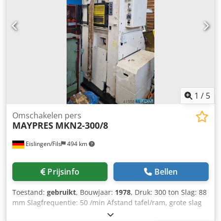
1
/
5
Omschakelen pers
MAYPRES
MKN2-300/8
Eislingen/Fils
494 km
Prijsinfo
Bellen
Toestand:
gebruikt
, Bouwjaar:
1978
, Druk: 300 ton Slag: 88
mm Slagfrequentie: 50 /min Afstand tafel/ram, grote slag
bovenaan, bovenconst.: 380 mm Tafeloppervlak: 700 x 450