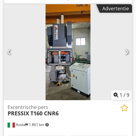
mm Tafeloppervlak: 1100 x 750 mm Aantal slagen: 60
Advertentie
slagen/min Totale vermogensbehoefte: 16 kW
Machinegewicht ca.: 10 t Benodigde ruimte ca. (BxDxH): 1,1
x 1,9 x 3,53 m - Machine is gedeeltelijk gereviseerd -
Volledig gedemonteerd en technisch geïnspecteerd -
Nieuwe afdichtingen - Nieuwe pneumatische koppeling -
Nieuwe afdichtingen in de balanceringscilinder - Nieuwe
aandrijfmotor - Nieuwe kogelspindel - Nieuwe laklaag -
Actuele UVV-keuring en remtijdmeting Machine veilig voor
hand-inlegwerkzaamheden Tegen meerprijs kunnen wij de
machine als volgt uitrusten: - Arbeidsruimtebeveiliging
met lichtscherm / standbedrijf, echter alleen in combinatie
met nieuwe, vrijstaande schakelkast met ABB
veiligheidbesturing en touchscreen - Tweehandbediening
op aparte zuil Dcedpot Eix Rsfx Aa Djk
1
/
9
Excentrische pers
PRESSIX
T160 CNR6
Avola
1.861 km