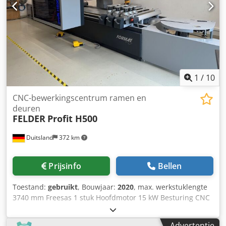
Afmetingen machine (l × b × h): 4,09 × 1,48 × 2,02 m
Gewicht (inclusief schakelkast): 3,55 t
1
/
10
CNC-bewerkingscentrum ramen en
deuren
FELDER
Profit H500
Duitsland
372 km
Prijsinfo
Bellen
Toestand:
gebruikt
, Bouwjaar:
2020
, max. werkstuklengte
3740 mm Freesas 1 stuk Hoofdmotor 15 kW Besturing CNC
Felder Format4 type Profit H500S 16.38 CNC
bewerkingscentrum te koop in opdracht ----- - Uit hout-
Advertentie