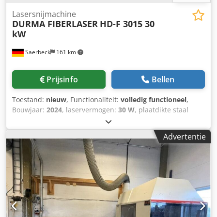
Lasersnijmachine
DURMA FIBERLASER
HD-F 3015 30
kW
Saerbeck
161 km
Prijsinfo
Bellen
Toestand:
nieuw
, Functionaliteit:
volledig functioneel
,
Bouwjaar:
2024
, laservermogen:
30 W
, plaatdikte staal
(max.):
80 mm
, plaatdikte aluminium (max.):
50 mm
, Het
Durma HD-F 3015 fiberlasersnijsysteem in 30 kW,
Advertentie
gepresenteerd door Durma Maschinen GmbH, is een
eersteklas fiberlasersnijmachine ontwikkeld voor maximale
precisie en efficiëntie bij metaalbewerking. Als directe
fabrikant met vestigingen in Münster en Staufenberg staat
Durma Maschinen GmbH voor kwaliteit, betrouwbaarheid
en uitstekende klantenservice. Kenmerken: 30 kW / 80 mm
zacht staal 50 mm roestvrij staal Automatische
sproeiercentrering Automatische sproeierwisselaar met 26