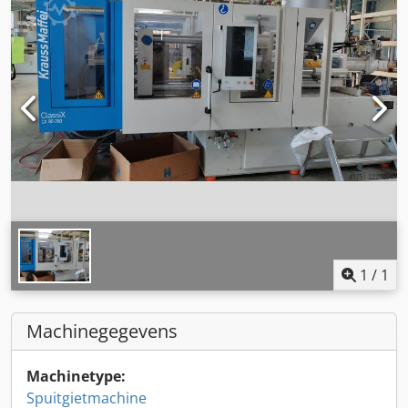
1
/
1
Machinegegevens
Machinetype:
Spuitgietmachine