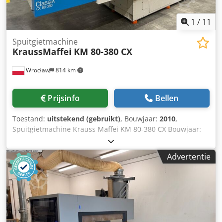
1
/
11
Spuitgietmachine
KraussMaffei
KM 80-380 CX
Wrocław
814 km
Prijsinfo
Bellen
Toestand:
uitstekend (gebruikt)
, Bouwjaar:
2010
,
Spuitgietmachine Krauss Maffei KM 80-380 CX Bouwjaar:
2010 Chodoxw Upfepfx Actja Sluitunit Sluitkracht: 800 kN
Afmetingen klemplaten (H × V): 670 × 670 mm Vrije ruimte
Advertentie
tussen de kolommen (H × V): 420 × 420 mm Matrijshoogte
(min./max.): 250 mm Maximale opening: 750 mm Injectie-
eenheid Schroefdiameter: 40 mm Injectievolume: 201 cm³
Injectiegewicht (PS): 183 g Injectiedruk: 1860 bar Elektro-
hydraulische uitrusting Pompmotorvermogen: 15 kW
Verwarmingsvermogen: 10,9 kW Afmetingen en gewicht