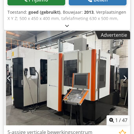
met vergrendeling). Digitale uitlezing van de zwenkhoeken
geïntegreerd in de besturing. • Eenvoudige
Toestand:
goed (gebruikt)
, Bouwjaar:
2013
, Verplaatsingen
koelvloeistofinstallatie, aangebouwde schakelkast
X Y Z; 500 x 450 x 400 mm, tafelafmeting 630 x 500 mm,
(SIEMENS uitrusting). • Pneumatische
tafelbelasting 200 kg, B-as -5/+110 graden, C-as 360° (0,001
gereedschapspanning, diverse gereedschaphouders,
graden), spindelsnelheid 12.000 tpm, spindelopname Iso
bedieningshandleidingen, CE-certificaat, etc. Conditie :
Advertentie
40, 30-voudig gereedschapsmagazijn (ATC), Siemens 840D
Goede tot zeer goede staat! Ideaal voor opleiding of
besturing, spaanafvoer. Codpezicmpofx Ammjha
enkelstuksproductie! Klik hier voor een video van de
machine: Levering : vanuit voorraad, direct beschikbaar,
FCA Metzingen Betaling : netto – na ontvangst van de
factuur Altijd een grote selectie freesmachines op
voorraad – informeer naar uw behoefte!
1
/
47
5-assige verticale bewerkingscentrum