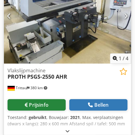
1
/
4
Vlakslijpmachine
PROTH
PSGS-2550 AHR
Trittau
380 km
Prijsinfo
Bellen
Toestand:
gebruikt
, Bouwjaar:
2021
, Max. verplaatsingen
(dwars x langs): 280 x 600 mm Afstand spil / tafel: 500 mm
Slijpoppervlak van de tafel: 250 x 500 mm Afmetingen