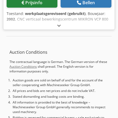
Prijsinfo
Bellen
Toestand:
werkplaatsgereviseerd (gebruikt)
, Bouwjaar:
2002
, CNC verticaal bewerkingscentrum MIKRON VCP 800
W Met Heidenhain iTNC 530 contourbesturing Bouwjaar:
2002 Verplaatsingspaden: X 800 Y 650 Z 500
Toerentalbereik: 0 - 20.000 tpm traploos Met de volgende
accessoires: Starre hoektafel 900 mm x 600 mm
spanoppervlak Verticale gereedschapswisselaar met 30
Auction Conditions
magazijnsleuven (HSK 63) Volledig beschermde cabine met
schuifdeuren en binnenverlichting Elektronisch handwiel
The contractual language is German. The German version of these
Gereedschapsmeting in het werkgebied ( BLUM laser ) 3 D
Auction Conditions
shall prevail. The English version is for
meettaster infrarood Renishaw Spanentransporteur
information purposes only.
Koelvloeistof unit Csdpfx Aoviq U Eommjha 4 stuks In
hoogte verstelbare machineschoenen
Auction goods are sold on behalf of and for the account of the
seller cooperating with Machineseeker Group GmbH.
Bedieningsinstructies
All prices and bids are net prices and do not include VAT.
Stated dismantling and loading costs are binding.
All information is provided to the best of knowledge –
Machineseeker Group GmbH generally recommends to inspect
used machinery.
Bidding is reserved for commercial buyers – sale exclusively to