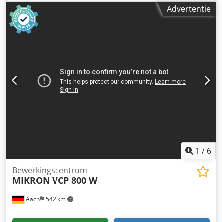
slijpschijf: 355 x 25 x 127 mm Toerental slijpschijf: 1.500 /
Advertentie
1.800 min⁻¹ Aandrijfvermogen: 2,2 kW Naar ons oordeel
bevindt de machine zich in een goede gebruikte staat en
kan na afspraak onder stroom worden bezichtigd.
Accessoires, afgebeelde gereedschappen en
spanmiddelen worden alleen meegeleverd indien dit in de
extra informatie vermeld staat. Chedpoxp R D Nefx Ammea
Wijzigingen en fouten in de technische gegevens en
informatie evenals tussentijdse verkoop voorbehouden!
1
/
6
Bewerkingscentrum
MIKRON
VCP 800 W
Aach
542 km