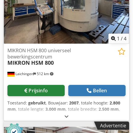
1
/
4
MIKRON HSM 800 universeel
bewerkingscentrum
MIKRON
HSM 800
Laichingen
512 km
Prijsinfo
Bellen
Toestand:
gebruikt
, Bouwjaar:
2007
, totale hoogte:
2.800
mm
, totale lengte:
3.000 mm
, totale breedte:
2.500 mm
,
totaalgewicht:
8.300 kg
, Mikron HSM 800 – High-speed
bewerkingscentrum Bouwjaar 2007 | Heidenhain iTNC 530
Advertentie
| 24.000 tpm | 3-voudige palletwisselaar Zeer nauwkeurig