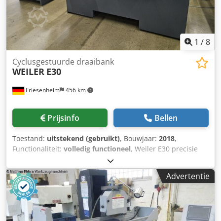
1
/
8
Cyclusgestuurde draaibank
WEILER
E30
Friesenheim
456 km
Prijsinfo
Bellen
Toestand:
uitstekend (gebruikt)
, Bouwjaar:
2018
,
Functionaliteit:
volledig functioneel
, Weiler E30 precisie
draaibank Cjdpsy Uzgbsfx Ammoha Fabrikant: Weiler Type:
E30 Bouwjaar: 2018 Toestand: gebruikt, onder stroom,
Advertentie
demonstratieklaar Inschakeluren: 8.500 uur
Leveringsomvang: - Documentatie - Machinevoeten -
Koelvloeistofinstallatie - Machinelamp - Driebeks
klauwplaat - 8-voudige gereedschaprevolver