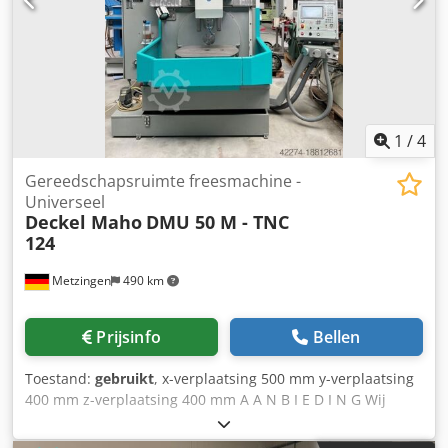
gereedschapsmagazijn: 24 Spindelaandrijfvermogen
40%ED: 18,5 kW Gewicht ca.: 6.500 kg Technische
gegevens, toebehoren en omschrijving van de machine
zijn niet bindend. Csdey Hqmhopfx Ammeha
1
/
4
Gereedschapsruimte freesmachine -
Universeel
Deckel Maho
DMU 50 M - TNC
124
Metzingen
490 km
Prijsinfo
Bellen
Toestand:
gebruikt
, x-verplaatsing 500 mm y-verplaatsing
400 mm z-verplaatsing 400 mm A A N B I E D I N G Wij
kunnen u vanuit voorraad, onder voorbehoud van fouten
en tussentijdse verkoop, vrijblijvend het volgende