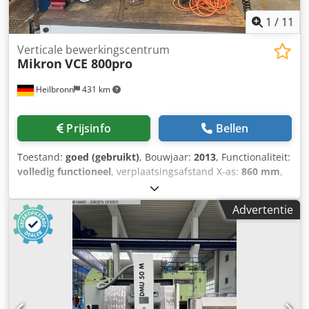
1
/
11
Verticale bewerkingscentrum
Mikron
VCE 800pro
Heilbronn
431 km
Prijsinfo
Bellen
Toestand:
goed (gebruikt)
, Bouwjaar:
2013
, Functionaliteit:
volledig functioneel
, verplaatsingsafstand X-as:
860 mm
,
verplaatsing Y-as:
560 mm
, verplaatsingsafstand Z-as:
600
mm
, CNC-besturing Heidenhain iTNC530 24-voudige
Advertentie
gereedschapwisselaar Elektronisch handwiel Spaanafvoer
IKZ (interne koeling) Afzuiging Technische gegevens: X-as
verplaatsing: 860 mm Y-as verplaatsing: 560 mm Z-as
verplaatsing: 600 mm Spindelopname: SK 40
Toerentalbereik spindel: 0-10000 omw/min
Snelverplaatsing X,Y,Z: 24, 24, 20 m/min Tafelopspanvlak:
1000x560 mm Aantal gereedschapsplaatsen