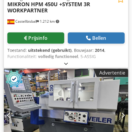
MIKRON
HPM 450U +SYSTEM 3R
WORKPARTNER
Castellbisbal
1.212 km
Prijsinfo
Bellen
Toestand:
uitstekend (gebruikt)
, Bouwjaar:
2014
,
Functionaliteit:
volledig functioneel
, 5-ASSIG
BEWERKINGSCENTRUM MIKRON HPM 450U +
WORKPARTNER SYSTEM 3R, 115 POSITIES, BOUWJAAR 2014
Advertentie
UITGERUST MET HEIDENHAIN TNC 530 ELEKTRONISCH
HANDWIEL VERPLAATSINGEN: X 600, Y 450, Z 450, B
+45º/-120º, C n x 360º SPIL: 20.000 tpm, 36 kW, HSK-A63
LINEAIRE SCHALEN OP X, Y, Z 120 VOUW
GEREEDSCHAPSWISSELAAR ROBOT SYSTEM 3R VOOR 115
PALETTEN GEREEDSCHAPSMEETPROBE
WERKSTUKMEETPROBE PAPIERFILTER SPILKOELGROEP
Chsdpfxjy Twa Uo Ammsa