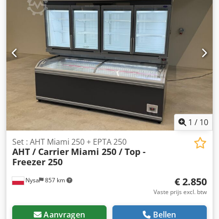
1
/
10
Set : AHT Miami 250 + EPTA 250
AHT / Carrier
Miami 250 / Top -
Freezer 250
€ 2.850
Nysa
857 km
Vaste prijs excl. btw
Aanvragen
Bellen