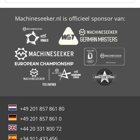
Koeling Kamer
Machineseeker.nl is officieel sponsor van:
Urban Aks 1105
Urban Aks 1400
+49 201 857 861 80
+49 201 857 861 0
+44 20 331 800 72
+34 911 433 456