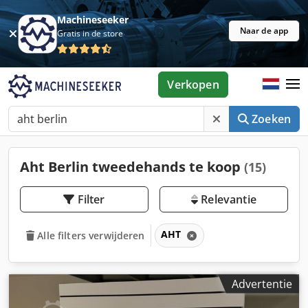
Machineseeker
Naar de app
Gratis in de store
Verkopen
Zoeken
Aht Berlin tweedehands te koop
(15)
Filter
Relevantie
AHT
Alle filters verwijderen
Advertentie