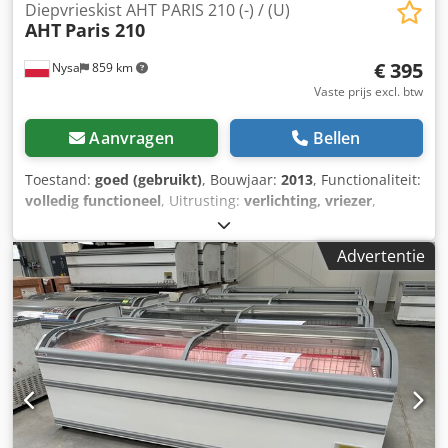
Diepvrieskist AHT PARIS 210 (-) / (U)
AHT
Paris 210
€ 395
Nysa
859 km
Vaste prijs excl. btw
Aanvragen
Bellen
Toestand:
goed (gebruikt)
, Bouwjaar:
2013
, Functionaliteit:
volledig functioneel
, Uitrusting:
verlichting, vriezer
,
Diepvrieskist AHT MIAMI 250 AD (-)/(U) R290 Gebruikte
machine - in goede staat. Geen verlichting en geen interne
Advertentie
roosters. Bouwjaar: 2009-2013 Vriesbereik: -18°C tot -23°C
Dedpfx Aox Rcr Rodgjck Bijzonderheid: stekkerklaar
Transportkosten zijn afhankelijk van gewicht, volume en
vooral de afstand. Voor een offerte zijn de volgende
gegevens relevant: leveradres (postcode en plaatsnaam).
Verdere details vereisen echter telefonisch overleg;
daarom verzoeken wij u ons telefonisch te contacteren
voor informatie over de transportkosten en
leveringsvoorwaarden. Onze contactgegevens vindt u