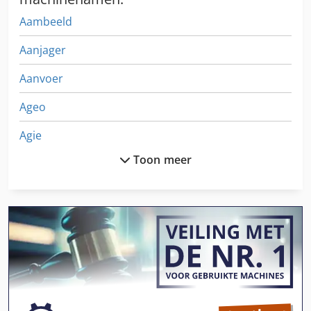
Aambeeld
Aanjager
Aanvoer
Ageo
Agie
Toon meer
Aigner Centrex
Aigner Contermax
Alpine
Auerbach
Bottene
Braun