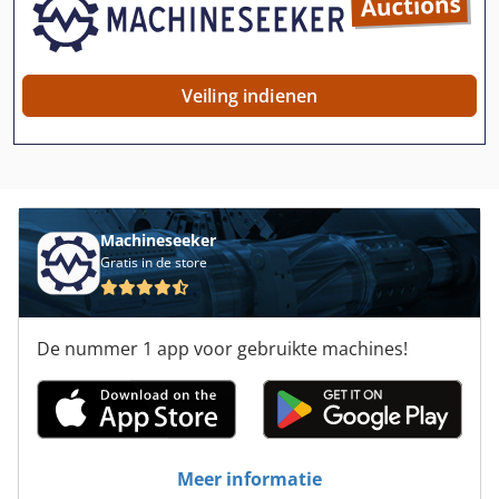
Ebeha
Ekm
Veiling indienen
Exner
Geiger
Gereedschapswerktuigen
Machineseeker
Haffner
Gratis in de store
Koenig
De nummer 1 app voor gebruikte machines!
Maier
Messer
Messer Griesheim
Meer informatie
Productielijn