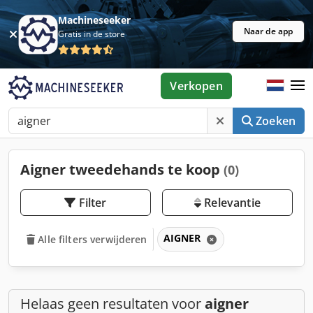
Machineseeker
Naar de app
Gratis in de store
Verkopen
Zoeken
Aigner tweedehands te koop
(0)
Filter
Relevantie
AIGNER
Alle filters verwijderen
Helaas geen resultaten voor
aigner