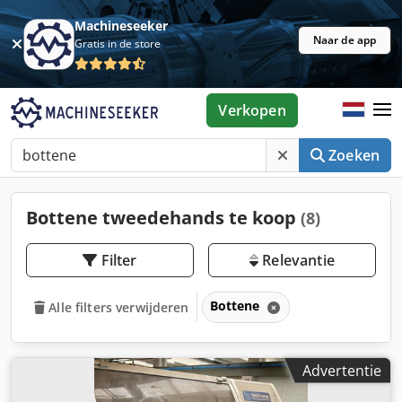
Machineseeker
Naar de app
Gratis in de store
Verkopen
Zoeken
Bottene tweedehands te koop
(8)
Filter
Relevantie
Bottene
Alle filters verwijderen
Advertentie