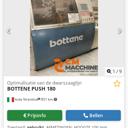
1
/
9
Optimalisatie van de dwarszaaglijn
BOTTENE
PUSH 180
Isola Vicentina
851 km
Prijsinfo
Bellen
Toestand:
gebruikt
, AFMETINGEN: HOOGTE 100 mm