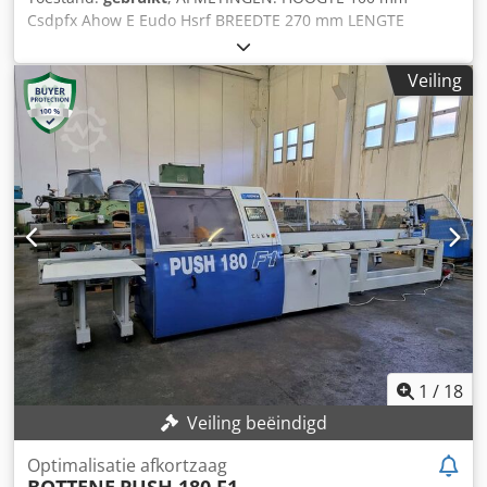
Csdpfx Ahow E Eudo Hsrf BREEDTE 270 mm LENGTE
ELEKTRONISCHE DUWER 6100 mm ZAAGBLADMOTOR 4 kW
Veiling
1
/
18
Veiling beëindigd
Optimalisatie afkortzaag
BOTTENE
PUSH 180 F1