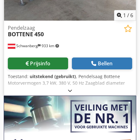
Elektrisch schema
1
/
6
Pendelzaag
BOTTENE
450
Schwanberg
933 km
Prijsinfo
Bellen
Toestand:
uitstekend (gebruikt)
, Pendelsaag Bottene
Motorvermogen 3,7 kW, 380 V, 50 Hz Zaagblad diameter
max. 500 mm Zaaghoogte ca. 120 mm Max. uitlading 500
mm Met rollenbaan en langs-aanslag links, 3000 mm Met
rollenbaan rechts, 1000 mm Aanzuigdiameter 120 mm
Afmetingen ca. L x B x H = 4200 x 1150 x 1650 mm
Csdpfxjydnitj Ah Hjrf Gewicht ca. 200 kg Zaag zwenkbaar
naar rechts Zaag en rollenbaan verrijdbaar Inclusief
zaagblad Opmerking gebruikte machines: • Typefouten en
tussentijdse verkoop voorbehouden. • Genoemde prijzen