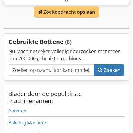
cirkelzaag aan, bouwjaar 2010. Model: R 550 Bouwjaar:
Zoekopdracht opslaan
2010 Serienummer: 1928 Spanning: 400 V Frequentie: 50
Hz Als u verdere vragen heeft of meer informatie wenst,
stuur ons gerust een bericht of neem telefonisch contact
op. Credpfx Ahoy Tl Sls Hjf
Gebruikte Bottene
(8)
Nu Machineseeker volledig doorzoeken met meer
dan 200.000 gebruikte machines.
Zoeken
Blader door de populairste
machinenamen:
Aanvoer
Bakkerij Machine