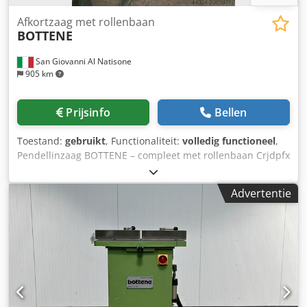
Afkortzaag met rollenbaan
BOTTENE
San Giovanni Al Natisone
905 km
Prijsinfo
Bellen
Toestand:
gebruikt
, Functionaliteit:
volledig functioneel
,
Pendellinzaag BOTTENE – compleet met rollenbaan Crjdpfx
Aox Rw Iajh Hjf
Advertentie