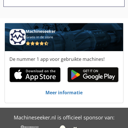
Haas Vf 0
Hoofd Machine
Knop Hoofd
Machineseeker
Kunststof Production
Gratis in de store
Labelen
De nummer 1 app voor gebruikte machines!
Machine Breien
Neff
Pawert Spm
Meer informatie
Precisie Boor
Productielijn
Machineseeker.nl is officieel sponsor van:
Tabel Feed