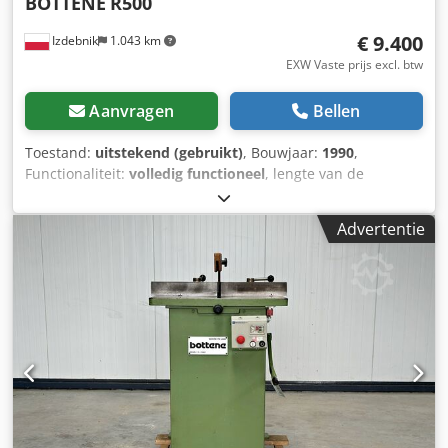
BOTTENE
R500
€ 9.400
Izdebnik
1.043 km
EXW Vaste prijs excl. btw
Aanvragen
Bellen
Toestand:
uitstekend (gebruikt)
, Bouwjaar:
1990
,
Functionaliteit:
volledig functioneel
, lengte van de
rollenbaan - 6050 mm lengte van de bandafvoer - 6100
mm diameter van het zaagblad: 500 mm model: R500
Advertentie
aanvoer met motor aangedreven rollenbanen voeding: 380
V Cedpfsx Nnbzjx Ah Hsrf