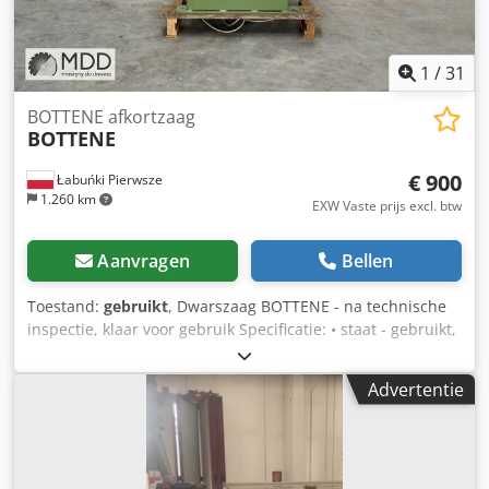
1
/
31
BOTTENE afkortzaag
BOTTENE
€ 900
Łabuńki Pierwsze
1.260 km
EXW Vaste prijs excl. btw
Aanvragen
Bellen
Toestand:
gebruikt
, Dwarszaag BOTTENE - na technische
inspectie, klaar voor gebruik Specificatie: • staat - gebruikt,
na een grondige inspectie • fabrikant - BOTTENE •
zaagblad diameter - 330 mm • zaagmotor - 3,0 kW Crodoy
Advertentie
Inxwjpfx Ah Hof • maximale afmetingen van het te zagen
werkstuk bij 90°: 105 x 200 mm (h x b) •
zaagbladbeschermers en veiligheidsknoppen voor de
bescherming van de operator • tafelafmetingen: 70 x 55 cm