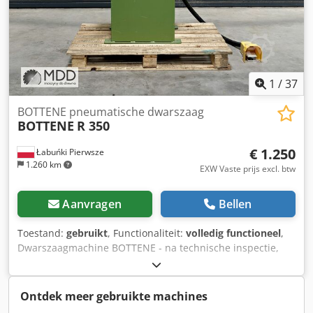
1
/
37
BOTTENE pneumatische dwarszaag
BOTTENE
R 350
€ 1.250
Łabuńki Pierwsze
1.260 km
EXW Vaste prijs excl. btw
Aanvragen
Bellen
Toestand:
gebruikt
, Functionaliteit:
volledig functioneel
,
Dwarszaagmachine BOTTENE - na technische inspectie,
klaar voor gebruik Specificatie: • staat: gebruikt, na een
grondige revisie • fabrikant: BOTTENE • zaagblad diameter:
330 mm • zaagmotor: 1,5 kW • max. afmetingen van het te
Ontdek meer gebruikte machines
zagen werkstuk bij 90°: 110 x 200 mm (h x b) •