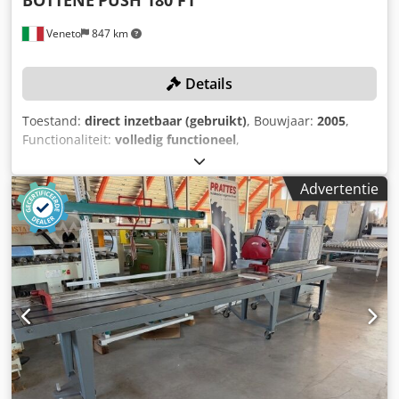
Veneto
847 km
Details
Toestand:
direct inzetbaar (gebruikt)
, Bouwjaar:
2005
,
Functionaliteit:
volledig functioneel
,
machine-/voertuignummer:
1803
, zaagblad diameter:
550
mm
, totaalgewicht:
1.500 kg
, snijlengte (max.):
3.000 mm
,
Advertentie
Uitrusting:
CE-markering
, Geen minimumprijs –
gegarandeerde verkoop tegen het hoogste bod!
TECHNISCHE GEGEVENS Zaaglengte max.: 3.000 mm
Zaagblad diameter max.: 550 mm Zaagdoorsnede max.:
150 × 300 mm MACHINEGEGEVENS Zaagbladmotor: 4 kW
Afmetingen en gewicht Transportafmetingen: 6.700 × 1.600
× 1.800 mm Cjdpezi A Adsfx Ah Horf Gewicht: 1.500 kg
UITRUSTING Automatische kettinglader Elektronische
schuifeenheid met klemvoorziening Gemotoriseerde
afvoertransportband met uitschakelbare
uitwerpvoorziening Gebruikershandleiding CE-certificaat