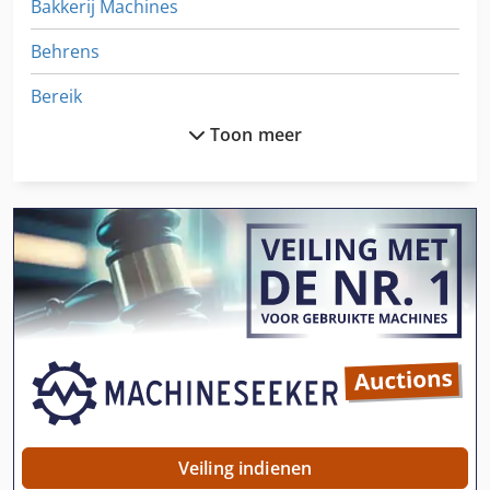
Bakkerij Machines
Behrens
Bereik
Toon meer
Bont
Borstel Machine
Bundel Machine
Feeder
Haas
Haas Dt 1
Haas Hs 1
Haas St
Veiling indienen