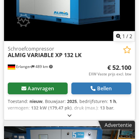
Geluidsdrukniveau (DIN 45635 T.13) : 64 dB(A) Lengte :
1180 mm Breedte : 770 mm Hoogte : 1680 mm Dkodoiqym
Hspfx Anzer Gewicht: 460 kg Persluchtaansluiting : G 3/4"
Handig leasen mogelijk via onze huisbank. Bezoek onze
winkel. Wij hebben altijd een grote selectie nieuwe en
gebruikte compressoren in voorraad! op voorraad!
1
/
2
Onmiddellijk beschikbaar.
Schroefcompressor
ALMIG
VARIABLE XP 132 LK
€ 52.100
Erlangen
489 km
EXW Vaste prijs excl. btw
Aanvragen
Bellen
Toestand:
nieuw
, Bouwjaar:
2025
, bedrijfsturen:
1 h
,
vermogen:
132 kW (179,47 pk)
, druk (max.):
13 bar
,
Uitverkoop: Schroefcompressor ALMIG VARIABLE XP 132,
toerentalgeregeld (luchtgekoeld) Dkedpfx Asy Tm Rvonzor
Advertentie
Besturing: Air Control Premium Bouwjaar: 2025
Bedrijfsuren: 0 uur Technische gegevens Type: VARIABLE