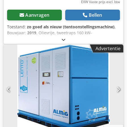
EXW Vaste prijs excl. btw
Aanvragen
Bellen
Toestand:
zo goed als nieuw (tentoonstellingsmachine)
,
Bouwjaar:
2019
, Olievrije, tweetraps 160 kW-
schroefcompressor ALMIG SIMPLEXX 160 LK (luchtgekoeld)
Jaar van fabricage: 2019 Bedrijfsuren: 0 Bh (levertijd 2
Advertentie
weken) Uitrusting: -Besturing: Air Control HighEnd
Technische gegevens Type : SIMPLEXX 160 LK Max.
werkdruk : 8,6 bar Debiet bij 7 bar: 28,2 m³/min
Geïnstalleerd motorvermogen : 160 kW
Beschermingsklasse / isolatieklasse aandrijfmotor : IP 55 /
F Bedrijfsspanning / frequentie : 400 V / 50Hz
Geluidsdrukniveau (DIN 45635 T.13): 73 dB(A)
Persluchtaansluiting : DN 100 Afmetingen en gewicht:
Lengte: 3730 mm Breedte: 1700 mm Hoogte: 1995 mm
Gewicht: 4700 kg Dsdpfxjuz Uzqs Anzokr Handig leasen
mogelijk via onze huisbank. Bezoek onze winkel. We
hebben altijd een grote selectie nieuwe en gebruikte
compressoren op voorraad! Per direct beschikbaar.