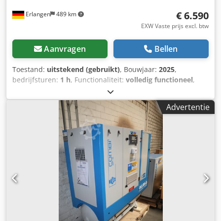
€ 6.590
Erlangen
489 km
EXW Vaste prijs excl. btw
Aanvragen
Bellen
Toestand:
uitstekend (gebruikt)
, Bouwjaar:
2025
,
bedrijfsturen:
1 h
, Functionaliteit:
volledig functioneel
,
Showroommodel, direct beschikbaar: Almig variabele
schroefcompressor COMBI XP 6-270D - 5,5 kW - Dodpfxsx
Advertentie
Uqxgo Anzjkr met geïntegreerde koeldroger met
tijdgestuurde condensaatafvoer met 270 liter drukvat met
Aircontrol Basic besturing Type: Combi XP 6-270 D
Besturing: AIR CONTROL BASE Bouwjaar: 2025 Technische
gegevens Type: Combi XP 6-270D Mogelijke
bedrijfsdrukken (traploos instelbaar): 5 - 13 bar
Persluchtlevering bij minimale/maximale toerentallen,
volgens ISO 1217 bijlage C gemeten: bij 5 bar (overdruk):
0,19 tot 0,89 m³/min bij 6 bar (overdruk): 0,19 tot 0,86
m³/min bij 7 bar (overdruk): 0,19 tot 0,82 m³/min bij 8 bar
(overdruk): 0,18 tot 0,78 m³/min bij 9 bar (overdruk): 0,18