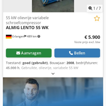
1
/
7
55 kW olievrije variabele
schroefcompressor
ALMIG
LENTO 55 WK
€ 5.900
Erlangen
489 km
Vaste prijs excl. btw
Aanvragen
Bellen
Toestand:
goed (gebruikt)
, Bouwjaar:
2008
, bedrijfsturen:
45.000 h
, Gebruikte, olievrije, variabele 55 kW
schroefcompressor ALMIG LENTO 55 WK (watergekoeld) De
compressor bevindt zich in een goede, verzorgde staat.
Bouwjaar: 2008 Bedrijfsuren: 45.000 uur Technische
gegevens Type: LENTO 55 WK Mogelijke bedrijfsdrukken
van de installatie (traploos instelbaar): 5 - 10 bar Volume
bij minimale/maximale toerental, gemeten volgens ISO
1217 Bijlage C: Volume bij minimale/maximale toerental,