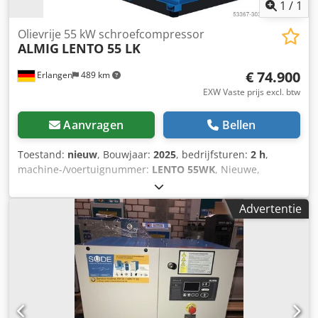
1
/
1
Olievrije 55 kW schroefcompressor
ALMIG
LENTO 55 LK
€ 74.900
Erlangen
489 km
EXW Vaste prijs excl. btw
Aanvragen
Bellen
Toestand:
nieuw
, Bouwjaar:
2025
, bedrijfsturen:
2 h
,
machine-/voertuignummer:
LENTO 55WK
, Nieuwe,
olievrije, met water geïnjecteerde, toerengeregelde
schroefcompressor ALMIG LENTO 55 LK; luchtgekoeld
Advertentie
Nieuwe machine, bouwjaar 2025 Technische gegevens
Type: LENTO 55 LK Mogelijke bedrijfsdrukken van de
installatie (traploos instelbaar): 5 - 10 bar
Leveringscapaciteit bij minimale/maximale toerental,
gemeten volgens ISO 1217 Bijlage C: bij 5 bar min/max:
2,10 / 8,17 m³/min bij 6 bar min/max: 2,04 / 8,02 m³/min bij
7 bar min/max: 1,98 / 7,88 m³/min bij 8 bar min/max: 1,91 /