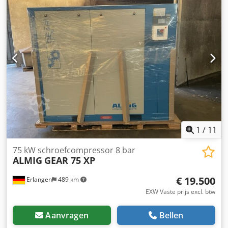
Beschermingsklasse / isolatieklasse aandrijfmotor : IP
55/ISO F Nominaal vermogen aandrijfmotor : 11 kW
Bedrijfsspanning / frequentie : 400/50 V/Hz
Geluidsdrukniveau (DIN 45635 T.13) : 66 dB(A) Lengte : 800
mm Breedte : 670 mm Hoogte : 1100 mm Gewicht : 285 kg
Dsdod Db Ixjpfx Anzskr Perslucht aansluiting : G 3/4
EENVOUDIGE LEASING MOGELIJK VIA ONZE HUISBANK!
1
/
11
75 kW schroefcompressor 8 bar
ALMIG
GEAR 75 XP
€ 19.500
Erlangen
489 km
EXW Vaste prijs excl. btw
Aanvragen
Bellen