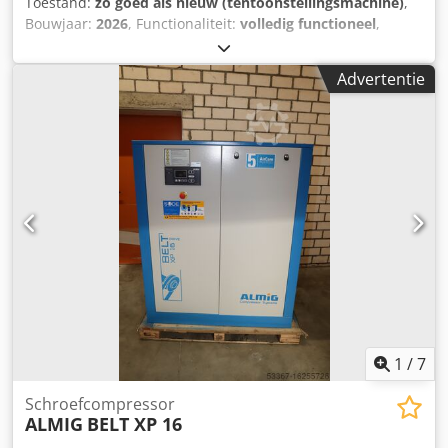
Toestand:
zo goed als nieuw (tentoonstellingsmachine)
,
Bouwjaar:
2026
, Functionaliteit:
volledig functioneel
,
vermogen:
37 kW (50,31 pk)
, Showroommodel, direct
beschikbaar: Nieuwe schroefcompressor ALMIG BELT XP 37
Advertentie
– 10 bar met Aircontrol Basic besturing Dkodpfx Aoy U H N
Uonzjr Bouwjaar: 2026 Bedrijfsuren: 0 uur Technische
gegevens Type: BELT XP 37 Bedrijfs(over)druk: 10 bar(ü)
Leveringsvolume volgens ISO 1217, bijlage C: 5,96 m³/min
Beschermingsgraad / isolatieklasse aandrijfmotor: IP
55/ISO F Nominaal motorvermogen: 37 kW
Bedrijfsspanning / frequentie: 400/50 V/Hz
Geluidsdrukniveau (DIN 45635 T.13): 74 dB(A) Lengte: 1350
mm Breedte: 940 mm Hoogte: 1680 mm Gewicht: 895 kg
Persluchtaansluiting: G 1 1/2" Bezoek onze showroom in
Erlangen. Wij hebben altijd een ruime keuze aan nieuwe
en gebruikte compressoren op voorraad. Voor nieuwe
machines bieden wij leasing via onze huisbank, met een
zeer eenvoudige afhandeling.
1
/
7
Schroefcompressor
ALMIG
BELT XP 16