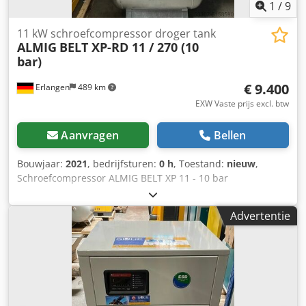
1
/
9
11 kW schroefcompressor droger tank
ALMIG
BELT XP-RD 11 / 270 (10
bar)
€ 9.400
Erlangen
489 km
EXW Vaste prijs excl. btw
Aanvragen
Bellen
Bouwjaar:
2021
, bedrijfsturen:
0 h
, Toestand:
nieuw
,
Schroefcompressor ALMIG BELT XP 11 - 10 bar
(luchtgekoeld) inclusief droger Dksdpfxog N Ti Ts Anzjr
inclusief Ecodrain inclusief 2 Filters inclusief 270 liter
Advertentie
gegalvaniseerde tank Jaar 2021 / ONMIDDELLIJK
BESCHIKBAAR! Technische specificaties Type: RIEM 11 XP
270 RD Bedrijfsdruk: 10 bar (ue) Leveringshoeveelheid,
volgens ISO 1217 bijlage C: 1,49 m³ / min
Beschermingsgraad / isolatieklasse aandrijfmotor: IP 55 /
ISO F Nominaal vermogen aandrijfmotor: 11 kW