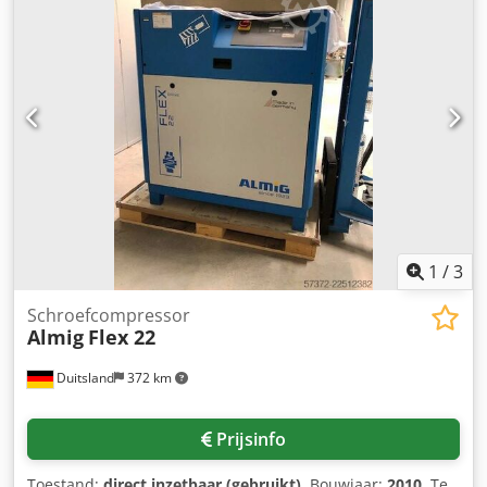
1
/
3
Schroefcompressor
Almig
Flex 22
Duitsland
372 km
Prijsinfo
Toestand:
direct inzetbaar (gebruikt)
, Bouwjaar:
2010
, Te