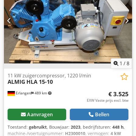
Persluchtaansluiting: 1/2" Afmetingen (B x D x H): 136 x 51
x 107 cm Dksdoxc Hzkopfx Anzor Gewicht: 169 kg Bezoek
onze showroom. Wij hebben altijd een ruime voorraad
nieuwe en gebruikte compressoren op voorraad! Direct
leverbaar.
1
/
8
11 kW zuigercompressor, 1220 l/min
ALMIG
HLA 15-10
€ 3.525
Erlangen
489 km
EXW Vaste prijs excl. btw
Aanvragen
Bellen
Toestand:
gebruikt
, Bouwjaar:
2023
, bedrijfsturen:
448 h
,
machine-/voertuignummer:
H2300010
, vermogen:
4 kW