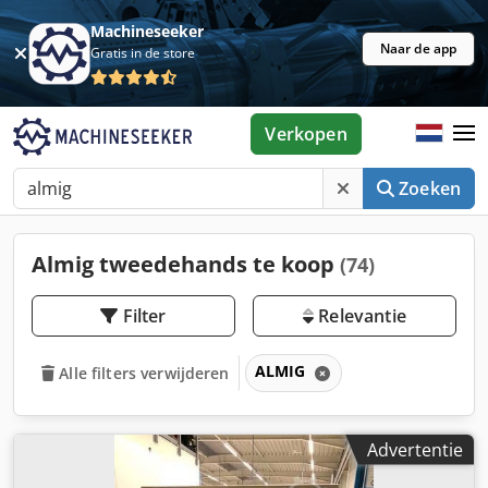
Machineseeker
Naar de app
Gratis in de store
Verkopen
Zoeken
Almig tweedehands te koop
(74)
Filter
Relevantie
ALMIG
Alle filters verwijderen
Advertentie