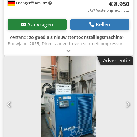
€ 8.950
Erlangen
489 km
EXW Vaste prijs excl. btw
Aanvragen
Bellen
Toestand:
zo goed als nieuw (tentoonstellingsmachine)
,
Bouwjaar:
2025
, Direct aangedreven schroefcompressor
ALMIG GEAR XP 22 - 10 bar Bouwjaar: 2025 Dksdpfx Anjd
Dpvfjzor Levertijd: 3 weken Technische gegevens Type:
Advertentie
GEAR XP 22 Bedrijfsdruk: 10 bar (ü) Levercapaciteit volgens
ISO 1217 Bijlage C: 3,2 m³/min
Beschermings-/isolatieklasse aandrijfmotor: IP 55/ISO F
Nominaal vermogen aandrijfmotor: 22 kW
Bedrijfsspanning / frequentie: 400/50 V/Hz
Geluidsdrukniveau (DIN 45635 T.13): 73 dB(A) Lengte: 1250
mm Breedte: 880 mm Hoogte: 1515 mm Gewicht: 670 kg
Perslucht aansluiting: G 1" PROBLEEMLOZE LEASE VIA
ONZE HUISBANK MOGELIJK!