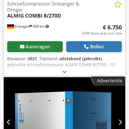
Schroefcompressor Ontvanger &
Droger
ALMIG
COMBI 8/270D
€ 6.750
Erlangen
489 km
EXW Vaste prijs excl. btw
Aanvragen
Bellen
Bouwjaar:
2021
, Toestand:
uitstekend (gebruikt)
,
gebruikte schroefcompressor ALMIG COMBI 8/270D - 10
bar (luchtgekoeld) met geïntegreerde koeldroger met
tijdgestuurde condensaatafvoer met tank van 270 liter met
Advertentie
AirControl Mini-regeling Jaar: 2021 Bedrijfsuren: 2600 Bh
De compressor heeft een paar deuken aan de buitenkant
maar is technisch 100 % in orde. Technische gegevens
Type : COMBI 8/270D Bedrijfsoverdruk : 10 bar(ue) Debiet,
volgens ISO 1217 bijlage C: 1,02 m³/min.
Beschermingsklasse / isolatieklasse aandrijfmotor : IP
55/ISO F Nominaal vermogen van de aandrijfmotor : 7,5 kW
Bedrijfsspanning / frequentie : 400/50 V/Hz