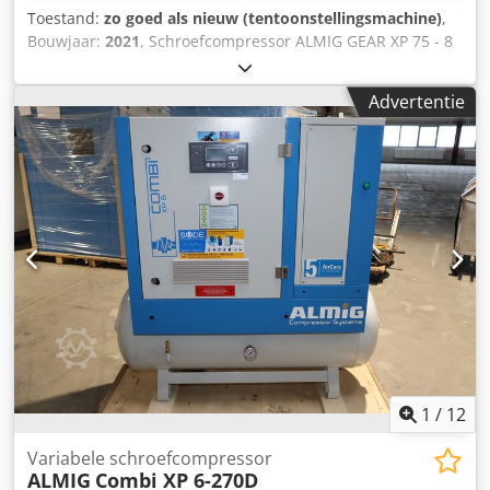
Toestand:
zo goed als nieuw (tentoonstellingsmachine)
,
Bouwjaar:
2021
, Schroefcompressor ALMIG GEAR XP 75 - 8
bar (luchtgekoeld) Bouwjaar: 2021 / DIRECT BESCHIKBAAR!
Technische gegevens Type: GEAR XP 75 Dkodpfsxw T Sljx
Advertentie
Anzjr Bedrijfsdruk: 8 bar Volumestroom conform ISO 1217
Bijlage C: 12,80 m³/min Beschermingsklasse / isolatieklasse
aandrijfmotor: IP 55/ISO F Nominaal vermogen
aandrijfmotor: 75 kW Bedrijfsspanning / frequentie: 400/50
V/Hz Geluidsdrukniveau (DIN 45635 T.13): 76 dB(A) Lengte:
2180 mm Breedte: 1330 mm Hoogte: 1850 mm Gewicht:
2025 kg Persluchtaansluiting: G 2" Bezoek onze winkel in
Erlangen. Wij hebben altijd een grote selectie nieuwe en
gebruikte compressoren op voorraad. Voor nieuwe
machines bieden wij eenvoudige lease-mogelijkheden via
onze huisbank.
1
/
12
Variabele schroefcompressor
ALMIG
Combi XP 6-270D