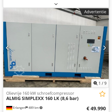
(5,44 pk)
, druk (min.):
10 bar
, Gebruikte machine:
Dksdpfxox Uwtde Anzsr Plunjercompressor direct
Advertentie
beschikbaar (Plug and Play): ALMIG HLA 15-10 (10 bar) De
compressor heeft 448 bedrijfsuren en is direct
beschikbaar. 3 cilinders Druk: 10 bar Nominaal vermogen:
11,0 kW Volumestroom bij 7 bar: 1220 l/min
Persluchtuitgang: 3/4" Afmetingen (breedte x diepte x
hoogte): 145 x 71 x 83 cm Bezoek onze winkel. Wij hebben
altijd een ruime keuze aan nieuwe en gebruikte
compressoren op voorraad! Direct leverbaar.
1
/
9
Olievrije 160 kW schroefcompressor
ALMIG
SIMPLEXX 160 LK (8,6 bar)
€ 49.990
Erlangen
489 km