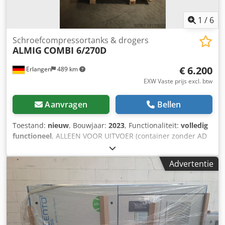
onze huisbank met een heel eenvoudige transactie.
1
/
6
Schroefcompressortanks & drogers
ALMIG
COMBI 6/270D
€ 6.200
Erlangen
489 km
EXW Vaste prijs excl. btw
Aanvragen
Bellen
Toestand:
nieuw
, Bouwjaar:
2023
, Functionaliteit:
volledig
functioneel
, ALLEEN VOOR UITVOER (container zonder AD
2000 goedkeuring!): Nieuwe ALMIG COMBI 6/270 D
schroefcompressor met geïntegreerde koeldroger (met
Advertentie
tijdgestuurde afvoer) met tank van 270 liter (met CE-
goedkeuring) met Aircontrol Basic regeleenheid
Productiejaar: 2023 Bedrijfsuren: 0 uur Verzending
mogelijk tegen meerprijs! Technische gegevens Type :
COMBI 6/270D Bedrijfsoverdruk : 8 bar(ue) Debiet, volgens
ISO 1217 Bijlage C : 0,82 m³/min Beschermingsklasse /