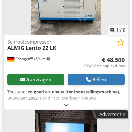
1
/
8
Schroefcompressor
ALMIG
Lento 22 LK
€ 48.500
Erlangen
489 km
EXW Vaste prijs excl. btw
Aanvragen
Bellen
Toestand:
zo goed als nieuw (tentoonstellingsmachine)
,
Bouwjaar:
2022
, Per direct leverbaar: Nieuwe
toerentalgeregelde ALMIG-schroefcompressor LENTO 22 LK
(luchtgekoeld) olievrij, uitrusting: -regeling AIR CONTROL P
Advertentie
Technische gegevens Type : LENTO 22LK Mogelijke
werkdrukken van het apparaat (traploos) : 5 tot 10 bar
Leveringsvolume bij minimum/maximum snelheid