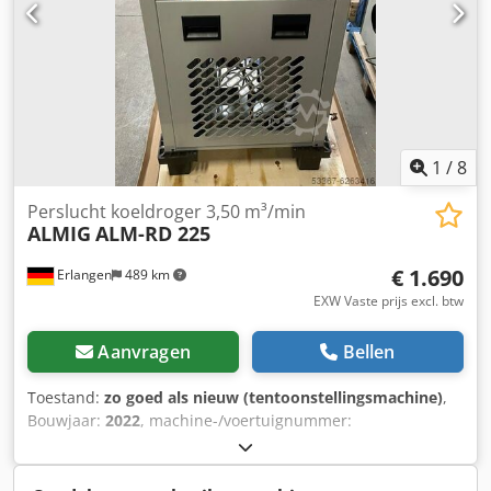
Bedrijfsspanning / frequentie: 400/50 V / Hz
Geluidsdrukniveau (DIN 45635 T.13): 67 dB (A) Lengte: 1320
mm Breedte: 695 mm Hoogte: 1898 mm Gewicht: 458 kg
Aansluiting perslucht: G 3/4 "
1
/
8
Perslucht koeldroger 3,50 m³/min
ALMIG
ALM-RD 225
€ 1.690
Erlangen
489 km
EXW Vaste prijs excl. btw
Aanvragen
Bellen
Toestand:
zo goed als nieuw (tentoonstellingsmachine)
,
Bouwjaar:
2022
, machine-/voertuignummer:
TR0055_ALMRD225
, Tentoonstelling stuk
DRUKLUCHTKOELKAST ALMIG ALM-RD225 (onmiddellijk
beschikbaar!) incl. voor- en nafilter Type: ALM-RD 225