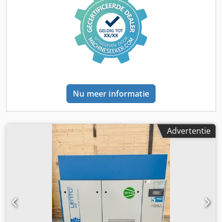
installatie (traploos instelbaar): 5 - 13 bar
Persluchtopbrengst bij minimale / maximale toerental,
volgens ISO 1217 bijlage C gemeten: bij 5 bar (overdruk):
0,30 tot 2,00 m³/min bij 6 bar (overdruk): 0,30 tot 1,89
m³/min bij 7 bar (overdruk): 0,30 tot 1,78 m³/min bij 8 bar
(overdruk): 0,29 tot 1,67 m³/min bij 9 bar (overdruk): 0,29
tot 1,57 m³/min bij 10 bar (overdruk): 0,29 tot 1,46 m³/min
bij 11 bar (overdruk): 0,28 tot 1,36 m³/min Dkedpjw Duytofx
Anzer bij 12 bar (overdruk): 0,28 tot 1,24 m³/min bij 13 bar
Nu meer informatie
(overdruk): 0,27 tot 1,17 m³/min Geïnstalleerd
motorvermogen: 11 kW Beschermingsklasse / isolatieklasse
aandrijfmotor: IP 23 Bedrijfsspanning / frequentie: 400 /
60-315 V/Hz Persluchtaansluiting: 3/4" G Afmetingen en
Advertentie
gewicht: Lengte (mm): 1530 Breedte (mm): 700 Hoogte
(mm): 1640 Gewicht (kg): 590 kg Bezoek onze vestiging in
Erlangen, wij hebben altijd een ruime keuze aan nieuwe
en gebruikte schroefcompressoren op voorraad.