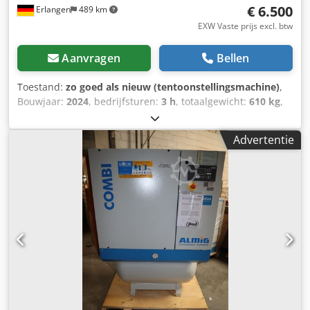
€ 6.500
Erlangen
489 km
EXW Vaste prijs excl. btw
Aanvragen
Bellen
Toestand:
zo goed als nieuw (tentoonstellingsmachine)
,
Bouwjaar:
2024
, bedrijfsturen:
3 h
, totaalgewicht:
610 kg
,
totale lengte:
1.250 mm
, totale breedte:
880 mm
, totale
hoogte:
1.520 mm
, Schroefcompressor ALMIG BELT XP 16 -
Advertentie
10 bar (luchtgekoeld) Jaar 2024 / ONMIDDELLIJK
BESCHIKBAAR! technische gegevens Type : BELT XP 16
Bedrijfsoverdruk : 10 bar(ue) Debiet, volgens ISO 1217
bijlage C : 2,13 m³/min Beschermingsklasse / isolatieklasse
aandrijfmotor : IP 55/ISO F Nominaal vermogen
aandrijfmotor : 15 kW Bedrijfsspanning / frequentie :
400/50 V/Hz Geluidsdrukniveau (DIN 45635 T.13) : 73 dB(A)
Lengte : 1250 mm Dodjtuc Drjpfx Anzjkr Breedte : 880 mm
Hoogte : 1515 mm Gewicht : 610 kg Perslucht aansluiting :
G 1" Bezoek onze winkel in Erlangen. We hebben altijd een
grote selectie nieuwe en gebruikte compressoren op
voorraad. Voor nieuwe machines bieden we leasing via