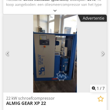
koop aangeboden: een oliesmeercompressor van het type
Almig, met toerentalregeling. Motorvermogen: 22 kW,
volumestroom: 760-3910 l/min, maximale werkdruk: 13
Advertentie
bar, maximale motortoerental: 6400 omw/min,
gebruiksuren: circa 24.702. Documentatie aanwezig.
Bezichtiging na overleg mogelijk. Dksdpfx Aezta D Tenzer
1
/
7
22 kW schroefcompressor
ALMIG
GEAR XP 22