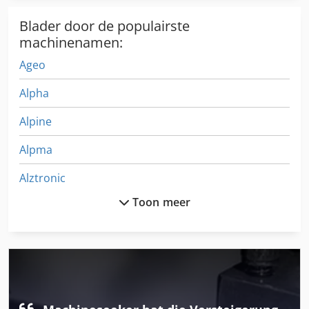
Blader door de populairste
machinenamen:
Ageo
Alpha
Alpine
Alpma
Alztronic
Toon meer
Atek
Avn
Bakkerij Machines
Doseersysteem