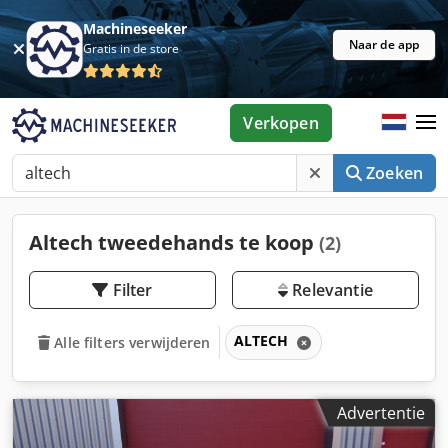
Machineseeker
Naar de app
Gratis in de store
Verkopen
Zoeken
Altech tweedehands te koop
(2)
Filter
Relevantie
ALTECH
Alle filters verwijderen
Advertentie