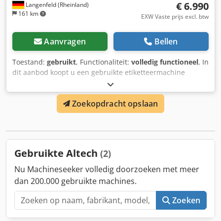
€ 6.990
Langenfeld (Rheinland)
161 km
EXW Vaste prijs excl. btw
Aanvragen
Bellen
Toestand:
gebruikt
, Functionaliteit:
volledig functioneel
, In
dit aanbod koopt u een gebruikte etiketteermachine
"ALTech ALbelt" Verkocht artikel: 1 x ALTech ALbelt met de
volgende uitrusting: bouwjaar 2018 Chsdoymwqfjpfx
Zoekopdracht opslaan
Aguea Toestand: Dit betreft een gebruikt apparaat dat
mogelijk gebruikssporen (kleine krassen of verkleuringen)
kan vertonen. Het apparaat is getest op werking.
Verpakking en verzending: U kunt het apparaat tijdens
onze openingstijden komen bezichtigen. Maak hiervoor
Gebruikte Altech
(2)
wel een afspraak! Zeewaardige verpakking en wereldwijde
verzending mogelijk op aanvraag! Voor meer informatie
Nu Machineseeker volledig doorzoeken met meer
kunt u uiteraard ook persoonlijk contact met ons opnemen.
dan 200.000 gebruikte machines.
Zoeken