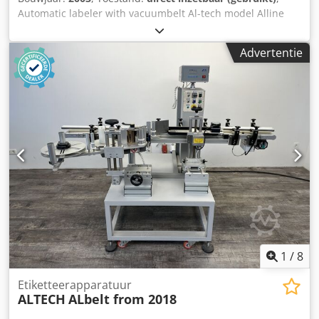
Automatic labeler with vacuumbelt Al-tech model Alline
Build 2003 posibillity for 1 or 2 labels or wrap arround
Chjdpfxjinh Tho Aguoa max container size 100mm max
Advertentie
label height 150mm machine is tested and in good working
order video on request by whats-app
1
/
8
Etiketteerapparatuur
ALTECH
ALbelt from 2018