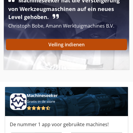
Machineseeker hat die Versteigerung
Dosering
von Werkzeugmaschinen auf ein neues
Film Ontwikkeling
Level gehoben.
Christoph Bobe, Amann Werktuigmachines B.V.
Folie Verpakking Machine
Geëxtrudeerd
Veiling indienen
Keten Productie
Productie
Productielijn
Verpakking
Machineseeker
Verpakking Films
Gratis in de store
Verpakking Planten
De nummer 1 app voor gebruikte machines!
Verpakkingslijn