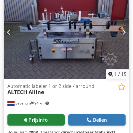
1
/
15
Automatic labeler 1 or 2 side / arround
ALTECH
Alline
Sevenum
94 km
Prijsinfo
Bellen
Bouwjaar:
2003
, Toestand:
direct inzetbaar (gebruikt)
,