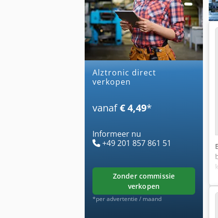
alztronic direct
verkopen
vanaf
€ 4,49
*
Informeer nu
+49 201 857 861 51
zonder commissie
verkopen
*per advertentie / maand