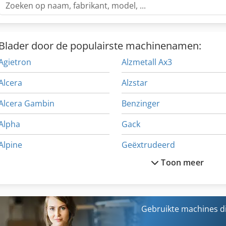
Noodstop paddestoeldrukknop (vergrendelbaar) - Hoofdschakelaar, a
Beschermingsgraad IP 54 - Lak: DD-structuurlak signaalwit RAL 90
uitrusting: Pos.37.6 MAXIMALE BOORDIEPTE-INDICATIE als meetfunct
Blader door de populairste machinenamen:
Agietron
Alzmetall Ax3
Alcera
Alzstar
Alcera Gambin
Benzinger
Alpha
Gack
Alpine
Geëxtrudeerd
Toon meer
Alpma
Haemmerle
Alrowa
Hensel
Altech
Metaal
Gebruikte machines d