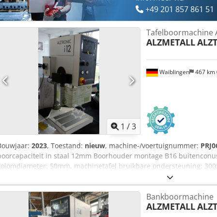
+49 201 857 861 51
Tafelboormachine 
ALZMETALL
ALZT
Waiblingen
467 km
1
/
3
Bouwjaar:
2023
, Toestand:
nieuw
, machine-/voertuignummer:
PRJ0
boorcapaciteit in staal 12mm Boorhouder montage B16 buitenconus
kolomdiameter: 50mm, machinetafel bruikbare ondersteuning: 30
80mm, afstand spindel-basisplaat min./max. 110/250, handaanvoer
670mm, nettogewicht: 64 kg. - Toerental traploos 250-5000 rpm Sta
Bankboormachine
Rdstea 5" TFT - LCD display met touch functie: handmatige invoer v
ALZMETALL
ALZT
snelheidsweergave werkelijke waarde, geïntegreerde boordiepte w
aanvaarding, virtuele boordiepte schaal in het display, machine st