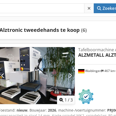
Zoeke
Alztronic tweedehands te koop
(6)
Tafelboormachine 
ALZMETALL
ALZT
Waiblingen
467 km
1
/
3
Toestand:
nieuw
, Bouwjaar:
2026
, machine-/voertuignummer:
PRJ0
boorcapaciteit in staal 14 mm. Korte spindel MK2, spindelslag: 80