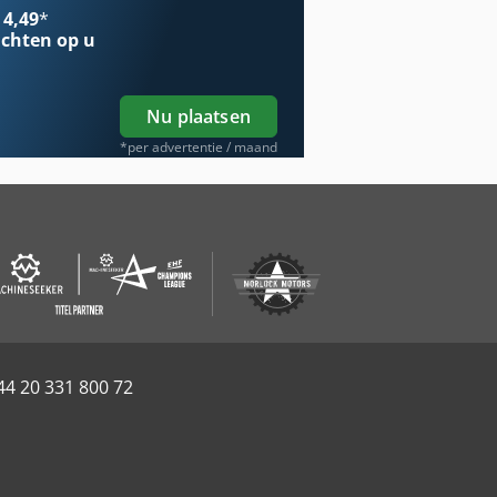
 4,49
*
chten op u
Nu plaatsen
*per advertentie / maand
44 20 331 800 72