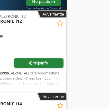
Nu plaatsen
*per advertentie / maand
Advertentie
ALZTRONIC i12
RONIC i12
Prijsinfo
65955
, ALZMETALL tafelboormachine
, spindelslag: 40mm, keel: 200mm,
0x240mm, met T-sleuven 2 x 12mm x
, machinehoogte zonder opties:
ndaard uitrusting: Chedpfx Ahslub
Advertentie
an spindelsnelheid instelpunt,
RONIC i14
eergave met touch nul punt
atus displays en waarschuwingen in het