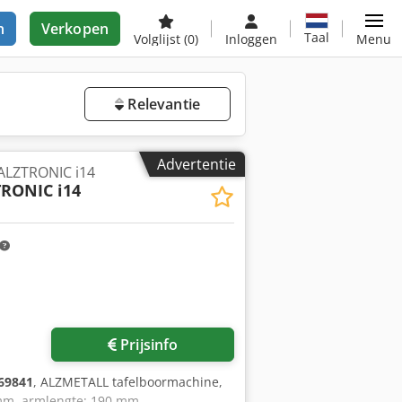
n
Verkopen
Taal
Volglijst
(0)
Inloggen
Menu
Relevantie
Advertentie
ALZTRONIC i14
RONIC i14
Prijsinfo
69841
, ALZMETALL tafelboormachine,
 mm, armlengte: 190 mm,