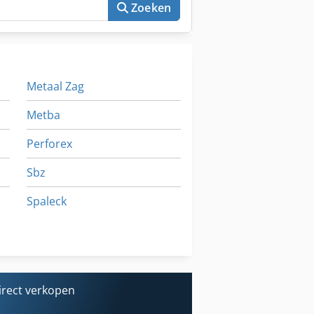
fsluitbaar - Stuurspanning 24 Volt -
Zoeken
03, PANTONE 7545c, zwart Optionele
ie voor de actuele boordiepte
Metaal Zag
Metba
Perforex
Sbz
Spaleck
Takamaz
Zinser
irect verkopen