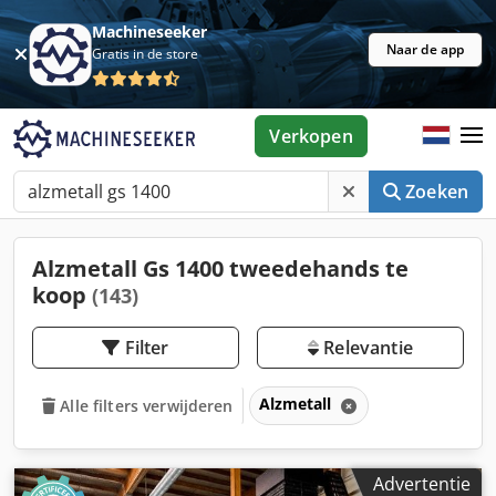
Machineseeker
Naar de app
Gratis in de store
Verkopen
Zoeken
Alzmetall Gs 1400 tweedehands te
koop
(143)
Filter
Relevantie
Alzmetall
Alle filters verwijderen
Advertentie