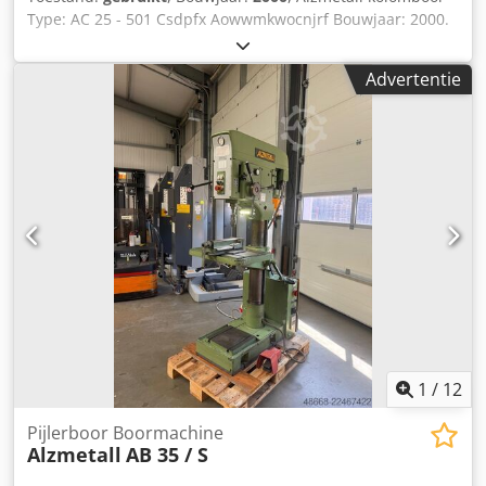
Type: AC 25 - 501 Csdpfx Aowwmkwocnjrf Bouwjaar: 2000.
Advertentie
1
/
12
Pijlerboor Boormachine
Alzmetall
AB 35 / S