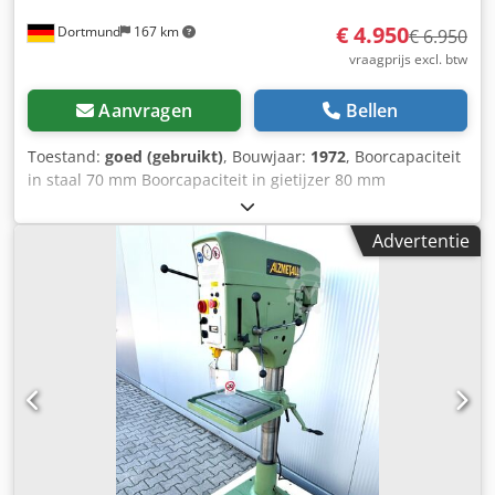
€ 4.950
Dortmund
167 km
€ 6.950
vraagprijs excl. btw
Aanvragen
Bellen
Toestand:
goed (gebruikt)
, Bouwjaar:
1972
, Boorcapaciteit
in staal 70 mm Boorcapaciteit in gietijzer 80 mm
Spindelhouder MK 5 Spindelprojectie 400 mm Spindelslag
240 mm Diameter kolom 250 mm Toerentalbereik, traploos
Advertentie
45 - 1325 tpm 5 voedingen 0,1, 0,14, 0,2, 0,28, 0,4
mm/omw. Tafelafmetingen 880 x 660 mm Motorvermogen
3 kW Csdot Uzk Rspfx Acnjrf Afmetingen L x B x H 880 x
1200 x 2500 mm Machinegewicht 1400 kg Accessoires /
Speciale functies: - Traploze snelheidsregeling via PIV
tandwielkast en reductie - Grote opspantafel 880 x 660 mm
- Aanvoer via kruishendel - Grote boordiepte-instelling met
240 mm vaste aanslag - Zwenkbare tafel -
Noodstopschakelaar - Koelvloeistofsysteem Siegfried Volz
Gereedschapsmachines Rüschebrinkstr. 151-153 DE -
44143 Dortmund - Wambel