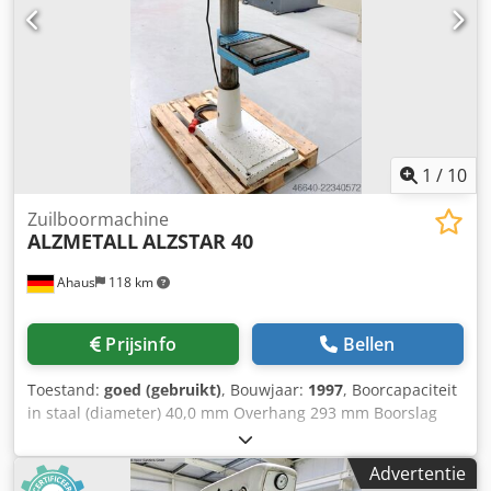
van de boorspindel - boordiepte-eindstop - machine tafel
met 2x T-gleuven Crsdpfxjzl E Uhe Acnjf * in hoogte
verstelbaar met handzwengel - noodstopknop aan de
voorkant - bedieningshandleiding (PDF)
1
/
10
Zuilboormachine
ALZMETALL
ALZSTAR 40
Ahaus
118 km
Prijsinfo
Bellen
Toestand:
goed (gebruikt)
, Bouwjaar:
1997
, Boorcapaciteit
in staal (diameter) 40,0 mm Overhang 293 mm Boorslag
140 mm Morse-kegel 3 MK Tafel: 415 x 350 mm Toerental
160 - 2.250 tpm Diameter kolom 115 mm Totale
Advertentie
vermogensopname 1,45 / 1,90 kW Gewicht 285 kg