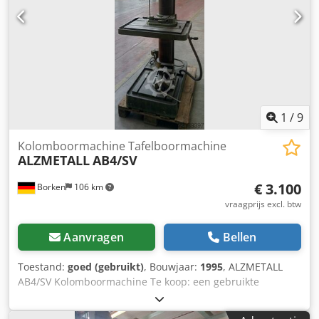
1
/
9
Kolomboormachine Tafelboormachine
ALZMETALL
AB4/SV
€ 3.100
Borken
106 km
vraagprijs excl. btw
Aanvragen
Bellen
Toestand:
goed (gebruikt)
, Bouwjaar:
1995
, ALZMETALL
AB4/SV Kolomboormachine Te koop: een gebruikte
ALZMETALL kolomboormachine, model AB4/SV, bouwjaar
1995. De machine is geschikt voor professionele