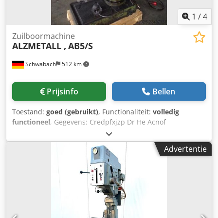
1
/
4
Zuilboormachine
ALZMETALL ,
AB5/S
Schwabach
512 km
Prijsinfo
Bellen
Toestand:
goed (gebruikt)
, Functionaliteit:
volledig
functioneel
, Gegevens: Credpfxjzp Dr He Acnof
Gereedschapshouder MK 5--- Boorcapaciteit met ST60 50
mm--- Traploos toerentalbereik ca. 40 - 180 omw. 180 - 800
Advertentie
omw/min--- 5 voedingen 0,1 / 0,14 / 0,2 / 0,28 / 0,4
mm/omw. Tafeloppervlak, 880 x 670 mm--- keel diepte: 385
mm---