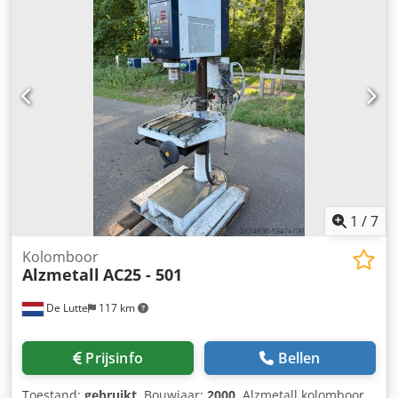
toerentalbereik 130-480 / 480-1750 tpm -Automatische
voedingen 0,1-0,2-0,3 mm/omd Csdpfx Aszn Unvecnorf -
Boordiepte instelbaar via diepteschaal -Toerentalindicator
-Rechts- / linkslopend -Draaibare boorkop met
gereedschap -In hoogte verstelbare werktafel met
handzwengel -Koelmiddelsysteem -Noodstop / Uit -
Werklamp Afmetingen: L x B x H 1x0,8x2,1 meter / Gewicht
ca. 1200 kg Fouten en vergissingen voorbehouden.
1
/
7
Kolomboor
Alzmetall
AC25 - 501
De Lutte
117 km
Prijsinfo
Bellen
Toestand:
gebruikt
, Bouwjaar:
2000
, Alzmetall kolomboor