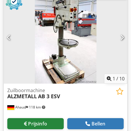
Afmetingen L-B-H 500 x 800 x 1920 mm Uitrusting: -
robuuste zuilboor - traploze snelheidsregeling (V-riem) -
omkeerbare motor - boordiepte-eindstop - machine tafel
met 2x T-gleuven * in hoogte verstelbaar met een
handzwengel Crodpszl E T Rsfx Acnof -
paddenstoelvormige drukknop (vergrendelbaar) voor
noodstop - omschakelaar voor rechts- en linksom draaien -
handleiding (PDF)
1
/
10
Zuilboormachine
ALZMETALL
AB 3 ESV
Ahaus
118 km
Prijsinfo
Bellen