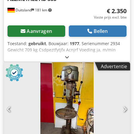
€ 2.350
Duitsland
181 km
Vaste prijs excl. btw
Aanvragen
Bellen
Toestand:
gebruikt
, Bouwjaar:
1977
, Serienummer 2934
Gewicht 709 kg Csdpeztfytjfx Acnjrf Voeding ja, m/min
Opname MK 3
Advertentie