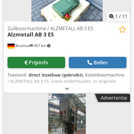
1
/
11
Zuilboormachine / ALZMETALL AB 3 ES
Alzmetall
AB 3 ES
Bruchsal
407 km
Prijsinfo
Bellen
Toestand:
direct inzetbaar (gebruikt)
, Kolomboormachine
/ ALZMETALL AB 3 ES -Goed onderhouden, in originele
staat -Boorcapaciteit / staal max. 35 mm -Uitschuiflengte
ca. 280 mm -Tafelafmetingen ca. 600 x 470 mm Crodpfx
Advertentie
Aceztffcenef -Boorslag ca. 180 mm -Conusopname MK 3 -
Traploze toerentalregeling -Toerentalbereik 65 - 1750 tpm -
Boordiepte-aanslag -Spindelbescherming -Noodstop / aan-
uit -Voetschakelaar -Analoge toerentalaanzege -Boorkop -
Documentatie Afmetingen: L x B x H 1,2 x 0,8 x 2 meter /
Gewicht ca. 500 kg