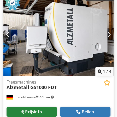
1
/
4
Freesmachines
Alzmetall
GS1000 FDT
Emmelshausen
271 km
Prijsinfo
Bellen