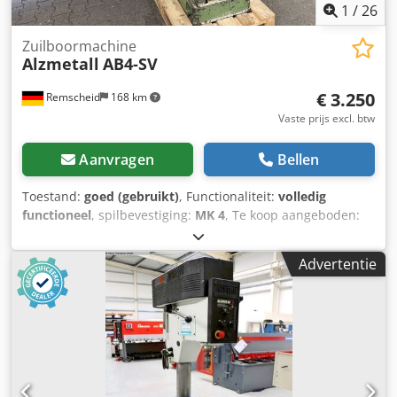
1
/
26
Zuilboormachine
Alzmetall
AB4-SV
€ 3.250
Remscheid
168 km
Vaste prijs excl. btw
Aanvragen
Bellen
Toestand:
goed (gebruikt)
, Functionaliteit:
volledig
functioneel
, spilbevestiging:
MK 4
, Te koop aangeboden:
een kolomboor van het merk Alzmetall in goede, gebruikte
staat, zoals te zien op de foto's. Technische gegevens: •
Advertentie
Fabrikant: Alzmetall • Model: AB4-SV • Toerental: ca. 60 -
765 tpm • Slag van de booras: ca. 180 mm • Voersnelheden:
0,15 / 0,2 / 0,3 / 0,36 mm/omw. • Afmetingen tafel: ca. 600 x
450 mm Cedpfx Acszqnuuonerf • Voorzien van
koelmiddelpomp • Aansluiting: 16A CEE-stekker • Staat:
Gebruikt, functioneel De machine kan op afspraak te allen
tijde worden bezichtigd en getest! Verzendkosten via een