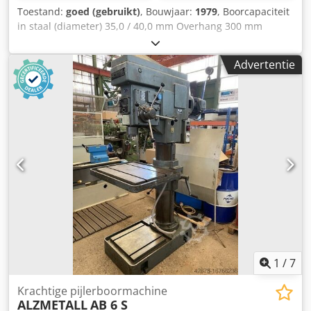
Toestand:
goed (gebruikt)
, Bouwjaar:
1979
, Boorcapaciteit
in staal (diameter) 35,0 / 40,0 mm Overhang 300 mm
Boorslag 180 mm Toerental 110 - 1450 toeren/min
Tafelgrootte Ø 455 mm Kolomdiameter 155 mm Voeding
Advertentie
0,1 / 0,2 / 0,3 m/min Spindelopname MK 4 Motorvermogen
1,5 kW Gewicht 450 kg Crjdszl E Tkepfx Acnof Afmetingen
L-B-H 800 x 650 x 1850 mm Uitvoering: - robuuste
kolomboor machine (V-snaar) - automatische
spindelvoeding - traploze snelheidsregeling -
diepteaanslag - ronde machinetafel met T-gleuven * in
hoogte verstelbaar met handzwengel * draaibaar -
noodstopknop aan de voorkant - koelvloeistofvoorziening
met apart reservoir - bedieningshandleiding
1
/
7
Krachtige pijlerboormachine
ALZMETALL
AB 6 S