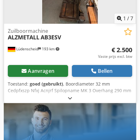
1
/
7
Zuilboormachine
ALZMETALL
AB3ESV
€ 2.500
Lüdenscheid
193 km
Vaste prijs excl. btw
Aanvragen
Bellen
Toestand:
goed (gebruikt)
, Boordiameter 32 mm
Cedpfxszp Nfxj Acnjrf Spilopname MK 3 Overhang 290 mm
Slag van de pinole 160 mm Tafelafmetingen 510 x 300 mm
Diameter kolom 115 mm Voeding via draaiknop
Spiltoerental 55 - 1450 tpm, traploos Motorvermogen 0,9
en 1,3 kW, poolomschakelbaar Netaansluiting 380 volt, 50
Hz Spiltoerental via 2 versnellingen, 2 motortoerentallen
en traploos via een variator Tafelhoogteverstelling met een
handzwengel Lichte beschadiging aan het deksel (zie