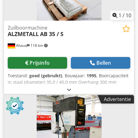
Gebruiksaanwijzing (PDF)
1
/
10
Zuilboormachine
ALZMETALL
AB 35 / S
Ahaus
118 km
Prijsinfo
Bellen
Toestand:
goed (gebruikt)
, Bouwjaar:
1995
, Boorcapaciteit
in staal (diameter) 35,0 / 40,0 mm Overhang 300 mm
Boorslag 180 mm Toerental 65,0 - 1.750 tpm Tafelafmeting
615 x 420 mm Zuilendiameter 155 mm Voorloop 0,1 / 0,2 /
Advertentie
0,3 mm/omwenteling Spindelopname MK 4
Motorvermogen 0,9 / 1,5 kW Gewicht 450 kg Afmetingen L-
B-H 800 x 650 x 1850 mm Uitvoering: - robuuste
zuilboormachine - traploze snelheidsregeling (V-snaar) -
automatische spindelvoorloop * met elektromagnetische
inbedding - poolomschakelbare motor - R/L draairichting