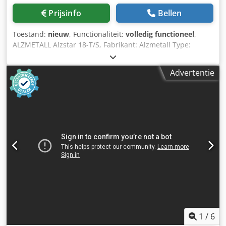
Prijsinfo
Bellen
Toestand:
nieuw
, Functionaliteit:
volledig functioneel
,
ALZMETALL Alzstar 18-T/S, Fabrikant: Alzmetall Type:
Alzstar 18-T/S Staat: Nieuw / Demonstratiemodel
Boorcapaciteit in staal 60: 18 mm, Schroefdraad snijden in
Advertentie
staal 60: M 12, Schroefdraad snijden in gietijzer 20: M 14,
Korte spindel: MK 2, Spindelsnelheid: 225-4.300
toeren/min., Spindel slag: 80 mm, Overhang: 190 mm,
Diameter kolom: 65 mm, Csdpoy S Au Uefx Acnerf Machine
tafel - bruikbaar oppervlak: 300x240 mm, Aantal T-gleuven
- breedte - afstand: 2 x 12 x 80 mm, Afstand spindel-
machine tafel min./max.: 75/357 mm, Machine basisplaat -
bruikbaar oppervlak: 300x240 mm, Aantal T-gleuven -
breedte - afstand: 2 x 12 x 80 mm, Afstand spindel-
basisplaat min./max.: 437/437 mm, Handmatige voeding,
Hoogteverstelling machine tafel: handkruk, Totaal
benodigd vermogen: 0,37/0,55 kW, Machine hoogte: 840
mm, Gewicht: 110 kg Standaarduitrusting:
Hoofdschakelaar met motorbeveiligingsschakelaar,
1
/
6
afsluitbaar Omschakelaar voor rechts- en linksom draaien