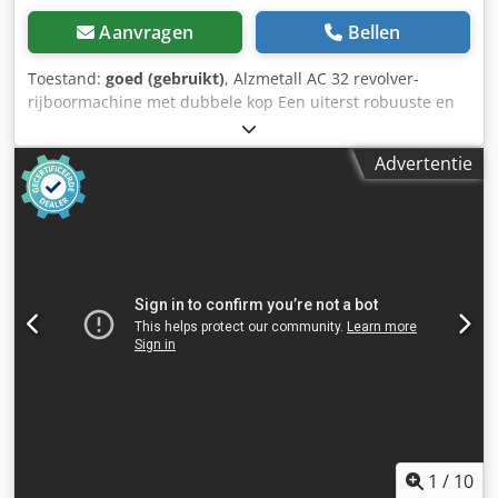
Aanvragen
Bellen
Toestand:
goed (gebruikt)
, Alzmetall AC 32 revolver-
rijboormachine met dubbele kop Een uiterst robuuste en
zeldzame rijboormachine met dubbele kop, gebaseerd op
twee Alzmetall AC 32 boorunits. Dit systeem is een
Advertentie
hoogwaardige industriële machine, ontworpen voor zeer
efficiënte seriematige of opeenvolgende bewerkingen.
Codpfsznic Usx Acnsrf In plaats van standaard spindels is
deze machine uitgerust met twee afzonderlijke
gereedschapsrevolvers. Dit maakt volledig
geautomatiseerde bewerkingscycli mogelijk (bijv.
centreren, boren, verzinken, draadtappen) zonder dat
handmatige gereedschapswissels nodig zijn. Technische
gegevens & uitrusting (per kop / volledig systeem):
Fabrikant boorunit: Alzmetall (Duitsland) Model: AC 32
(elektronisch gestuurd met digitaal display) Boorcapaciteit:
max. 32 mm in staal Tapcapaciteit: max. M 24 / M 30
Gereedschapswisselaar: 2x zwenkbare revolverkoppen met
meerdere posities Machinetafel: Massieve, geslepen
1
/
10