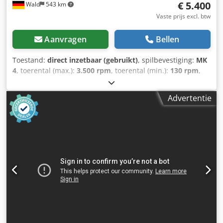
€ 5.400
Wald
543 km
Vaste prijs excl. btw
Aanvragen
Bellen
Toestand:
direct inzetbaar (gebruikt)
, spilbevestiging:
MK
4
, toerental (max.):
3.500 rpm
, toerental (min.):
130 rpm
,
keeltdiepte:
300 mm
, Alzmetall AB 35 / S Boormachine,
zuilboormachine Pinolenslag: 180 mm Oversteek: 300 mm
Advertentie
Opname: MK 4 Boorkop: 3-16 mm Traploos toerental: 130 -
3500 tpm Toevoersnelheid: 0,1 - 0,2 - 0,3 mm/min
Schroefdraadsnij-inrichting Koelvloeistofunit Bankschroef
U kunt gerust langskomen voor een bezichtiging. Credjzqy
I Tepfx Acnjf Wij kunnen voor u een voordelig transport
regelen! U ontvangt een correcte factuur. Voor
buitenlandse klanten kan ook een nettofactuur worden
opgesteld. Vereiste is een geldig btw-identificatienummer.
Tussenverkoop voorbehouden. Bezoek onze webshop en
bekijk ook onze andere aanbiedingen. De vermelde
bedrijfsnamen en handelsmerken zijn eigendom van de
betreffende eigenaren en dienen uitsluitend ter