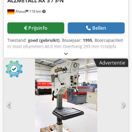
ALZMETALL
AX 3 / S-N
Ahaus
118 km
Prijsinfo
Bellen
Toestand:
goed (gebruikt)
, Bouwjaar:
1995
, Boorcapaciteit
in staal (diameter) 40,0 mm Overhang 293 mm Crodpfx
Acozl E Uujnef Boorslag 140 mm Morse-kegel 3, korte
spindel MK Tafel: 420 x 350 mm Toerental 160 - 2250 tpm
Advertentie
Diameter kolom 115 mm Overhang 293 mm Afstand
spindel / tafel min. 117 / max. 701 mm T-gleuven 2 x 14 x
224 Totaal benodigd vermogen 1,45 / 1,90 kW Gewicht 370
kg Benodigde ruimte ca. 1200 x 800 x 1840 mm Actuele
nieuwprijs ~ 12.500 euro Speciale prijs op aanvraag
Uitrusting: - Robuuste zuilboormachine (V-snaar) - Continu
variabele toerentalregeling - Omkeerbare aandrijfmotor -
In hoogte verstelbare werktafel * met 2 T-gleuven - R/L
loop van de boorspindel (omkeerschakelaar) -
Hoofdschakelaar met motorbeveiligingsschakelaar -
Drukknoop (vergrendelbaar) voor NOODSTOP -