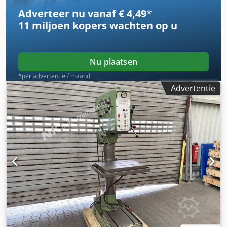
foto's) Benodigde ruimte L x B x H 1200 x 650 x 1900 mm
Adverteer nu vanaf € 4,49
*
Gewicht 400 kg
11 miljoen kopers
wachten op u
Nu plaatsen
*per advertentie / maand
Advertentie