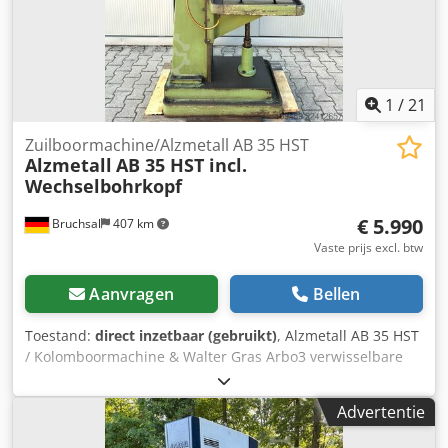
1
/
21
Zuilboormachine/Alzmetall AB 35 HST
Alzmetall
AB 35 HST incl.
Wechselbohrkopf
€ 5.990
Bruchsal
407 km
Vaste prijs excl. btw
Aanvragen
Bellen
Toestand:
direct inzetbaar (gebruikt)
, Alzmetall AB 35 HST
/ Kolomboormachine & Walter Gras Arbo3 verwisselbare
boorkop -Boorcapaciteit / staal ca. 40 mm -Boorcapaciteit /
gietijzer ca. 45 mm -Draadsnijcapaciteit max. M25 -
Advertentie
Spindelopname MK 4 -Spindelslag 180 mm -
Toerentalbereik (traploos) 65 - 1750 tpm -Schakelbaar