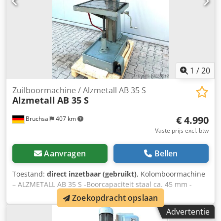
1
/
20
Zuilboormachine / Alzmetall AB 35 S
Alzmetall
AB 35 S
€ 4.990
Bruchsal
407 km
Vaste prijs excl. btw
Aanvragen
Bellen
Toestand:
direct inzetbaar (gebruikt)
, Kolomboormachine
– ALZMETALL AB 35 S -Boorcapaciteit staal ca. 45 mm -
Boorcapaciteit gietijzer ca. 48 mm -Spindelopname MK 4 -
Zoekopdracht opslaan
Overhang ca. 350 mm -Boorweg ca. 180 mm -
Advertentie
Spindeltoerental / 2 standen / 65 - 1450 tpm (traploos) -