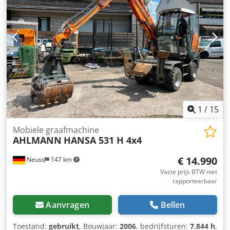
Hulphydrauliek met continu circuit, Hydraulische
koppelingen voor 1e extra circuit, Grammer comfort stoel,
Mitas 405/70 R18 banden, Opbergkist met deksel,
Werklampen achteraan, radiovoorbereiding, hydraulische
snelwissel, Standaard bak met gelaste snijkant en dus 1
kubieke meter, palletvork
1
/
15
Mobiele graafmachine
AHLMANN
HANSA 531 H 4x4
€ 14.990
Neuss
147 km
Vaste prijs BTW niet
rapporteerbaar
Aanvragen
Bellen
Toestand:
gebruikt
, Bouwjaar:
2006
, bedrijfsturen:
7.844 h
,