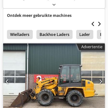
Ontdek meer gebruikte machines
g
Wielladers
Backhoe Laders
Lader
Bac
Advertentie