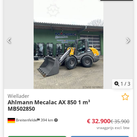
1
/
3
Wiellader
Ahlmann
Mecalac AX 850 1 m³
MB502850
€ 32.900
Breitenfelde
394 km
€ 35.900
vraagprijs excl. btw