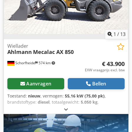
bak met gelaste snijkant en dus 1 kubieke meter,
palletvork
1
/
13
Wiellader
Ahlmann
Mecalac AX 850
€ 43.900
Schorfheide
574 km
EXW vraagprijs excl. btw
Aanvragen
Bellen
Toestand:
nieuw
, vermogen:
55,16 kW (75,00 pk)
,
brandstoftype:
diesel
, totaalgewicht:
5.050 kg
,
bedrijfsklaar gewicht:
5.050 kg
, Bouwjaar:
2023
,
bedrijfsturen:
1 h
, machine-/voertuignummer:
685239865
,
Uitrusting:
4-in-1 bak, UVV veiligheidskeuring, cabine,
palletvorken, standaard schep, vierwielaandrijving
,