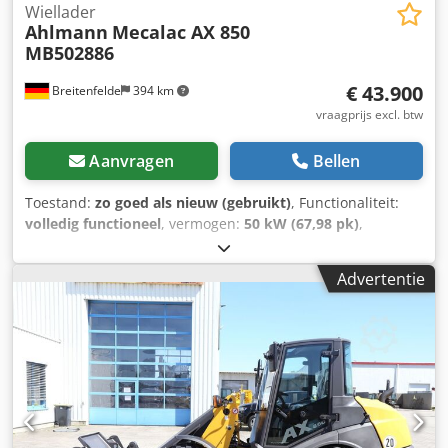
Wiellader
Ahlmann
Mecalac AX 850
MB502886
€ 43.900
Breitenfelde
394 km
vraagprijs excl. btw
Aanvragen
Bellen
Toestand:
zo goed als nieuw (gebruikt)
, Functionaliteit:
volledig functioneel
, vermogen:
50 kW (67,98 pk)
,
brandstoftype:
diesel
, bedrijfsklaar gewicht:
5.050 kg
,
bandenmaten:
405/70 R 18
, Bouwjaar:
2023
, bedrijfsturen:
Advertentie
150 h
, Uitrusting:
UVV veiligheidskeuring, achteropnemer,
cabine, extra koplampen, hydraulica, palletvorken,
standaard schep
, Motorfase V, 20. km/versie,
Hulphydrauliek met continu circuit, Hydraulische
koppelingen voor 1e extra circuit, Dwjdpfxstrnf Do Ancja
Grammer comfort stoel, Mitas 405/70 R18 banden,
Opbergkist met deksel, Werklampen achteraan,
radiovoorbereiding, hydraulische snelwissel, Standaard