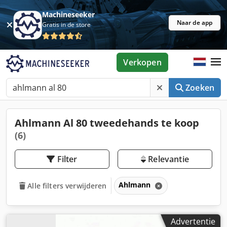
Machineseeker
Naar de app
Gratis in de store
Verkopen
Zoeken
Ahlmann Al 80 tweedehands te koop
(6)
Filter
Relevantie
Ahlmann
Alle filters verwijderen
Advertentie