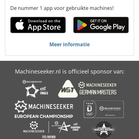
De nummer 1 app voor gebruikte machines!
Ammann Acr 68
Ammann Av 110 X
Ammann Av 12
Meer informatie
Ammann Av 20
Dmu 80 T
Machineseeker.nl is officieel sponsor van:
Ihi 80 Nx
Ka 77