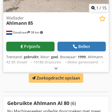
1
/
15
Wiellader
Ahlmann
85
Goudriaan
38 km
Prijsinfo
Bellen
Toestand:
gebruikt
, kleur:
geel
, Bouwjaar:
1999
, Ahlmann
AZ 85 shovel • 10188 draaiuren • Motor gereviseerd •
Brede banden Dwedpfjy Na H Nox Ancsa • Zwenk giek •
Bank en lepels • Kenteken • Zo uit het werk Staat:
Zoekopdracht opslaan
Gebruikt Bouwjaar: 1999
Gebruikte Ahlmann Al 80
(6)
Nu Machineseeker volledig doorzoeken met meer