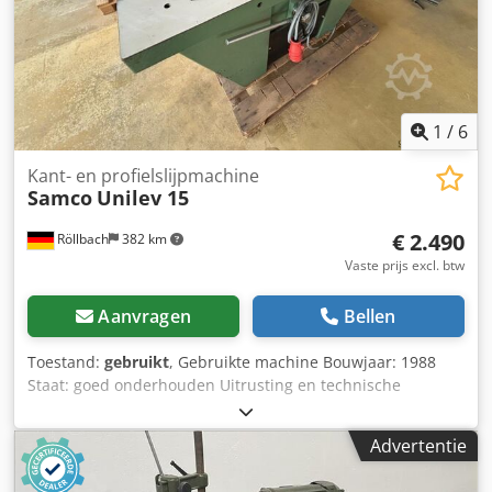
1
/
6
Kant- en profielslijpmachine
Samco
Unilev 15
€ 2.490
Röllbach
382 km
Vaste prijs excl. btw
Aanvragen
Bellen
Toestand:
gebruikt
, Gebruikte machine Bouwjaar: 1988
Staat: goed onderhouden Uitrusting en technische
gegevens: - Lengte van de werktafels: 1440 mm - Totale
breedte van de twee werktafels: 710 mm - Hoekverstelling
Advertentie
van de werktafels: 0 tot 30 graden - Werkdruk: 6 bar -
Lengte van het schuurband: 2170 mm - Breedte van het