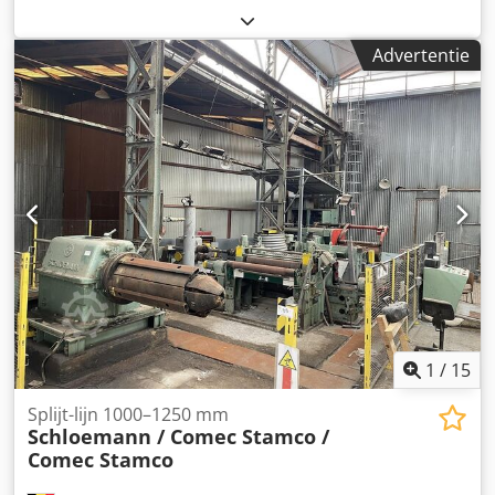
zwanenhals, geschikt voor hout, meubels, raamkozijnen,
composietmaterialen, aluminium en diverse andere
Advertentie
materialen. Dcsdpfezpvy Aex Adyjk Technische
specificaties: Gietijzeren constructie Lengte tafel (mm):
3000 Breedte tafel (mm): 800 Verticale slag (mm): 650
Motorvermogen (pk): 4 Aantal snelheden: 2, toerental
(rpm): 1450/2800 Automatische tafelheffing Breedte
schuurband (mm): 120 Maximale lengte schuurband (mm):
8000 Afmetingen (mm): 4350 x 1500 x 1550 (h) Gewicht (kg):
600
1
/
15
Splijt-lijn 1000–1250 mm
Schloemann / Comec Stamco /
Comec Stamco