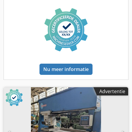
Systeemtype: Membraanexpansievat met een
besturingseenheid voor verwarmings- en koelsystemen
Nominaal volume: 1600 liter Staat: Gebruikt, de
compressor ontbreekt in het vat Dcedpfjzkbcrsx Adyok
Totale afmetingen: Technische en operationele
parameters: Maximale werkdruk: 6,0 bar / 10,0 bar
(afhankelijk van de specifieke modelvariant, te controleren
op het typeplaatje) Maximale systeemtemperatuur: 120 °C
Maximale continue membraantemperatuur: 70 °C
Besturings-/voedingsspanning: 230 V / 50 Hz (of 400 V,
afhankelijk van de configuratie van het compressorblok)
Nu meer informatie
Beschermingsklasse: IP 54 (stof- en spatwaterdichte
besturingskast) Geschikte toepassingsgebieden: De
Flexcon M-K is een hoogwaardige, compressorgestuurde
expansie-unit die specifiek is ontworpen voor het
Advertentie
handhaven van de druk in afgesloten verwarmings-,
zonne- en koelsystemen. Industriële en
stadsverwarmingssystemen: Nauwkeurige, fluctuatievrije
drukregeling voor grootschalige verwarmingsnetwerken en
warmtecentrales. Kantoorgebouwen en openbare
voorzieningen: Compensatie van het expansievolume voor