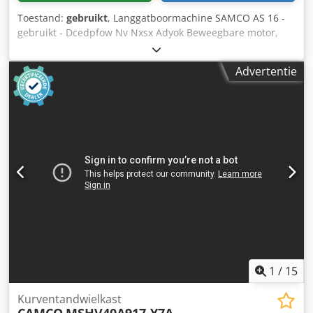
Toestand:
gebruikt
, Langgatboormachine SAMCO AS 16 -
gebruikt - Dcedpfow Nv Nxsx Adyok Beweegbare motor,
Toestel voor deuvelboren ----- Technische gegevens -----
Tafelafmeting: 550 x 285 mm, Boorbreedte: 190 mm,
Advertentie
Boordiepte: 120 mm, Toerental: 2.840 tpm, Motor: 1,5 kW,
Gewicht: 220 kg
1
/
15
Kurventandwielkast
CAMCO
MSHV40A917-Y7A