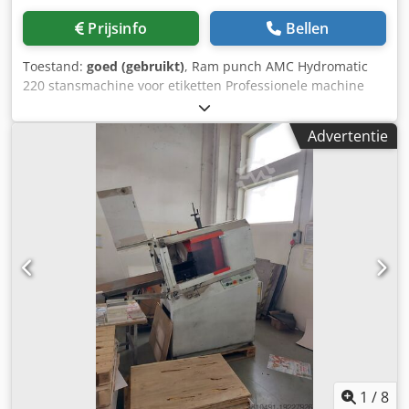
Prijsinfo
Bellen
Toestand:
goed (gebruikt)
, Ram punch AMC Hydromatic
220 stansmachine voor etiketten Professionele machine
vervaardigd in Italië. AMC is wereldwijd toonaangevend in
de productie van stansmachines voor etiketten. Zeer goede
Advertentie
staat. De machine is 100% functioneel en direct inzetbaar
voor productie. Dit is het model dat momenteel in
productie is. Technische specificaties: Maximaal formaat:
220 x 220 mm Aantal cycli: 18/min Productiviteit: 900.000
vellen/uur Gewicht: 700 kg De machine is uitgerust met
een hydraulische snelwisselunit. Fotoveiligheidsbarrières.
In alle richtingen verstelbare aanvoertafel. Twee
bedieningswijzen: halfautomatisch en handmatig.
Afvoerstrook aanwezig. Djdpfx Ajzmu I Hjdyock
1
/
8