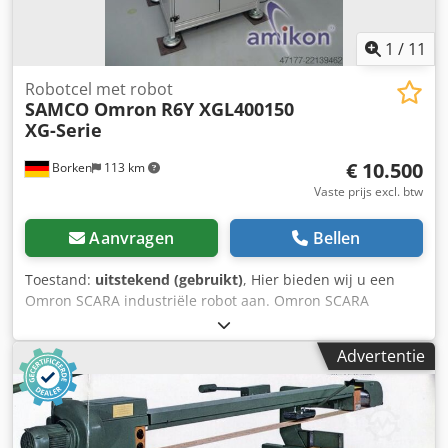
1
/
11
Robotcel met robot
SAMCO Omron
R6Y XGL400150
XG-Serie
€ 10.500
Borken
113 km
Vaste prijs excl. btw
Aanvragen
Bellen
Toestand:
uitstekend (gebruikt)
, Hier bieden wij u een
Omron SCARA industriële robot aan. Omron SCARA
industriële robot met PB programmeerbox R6Y XGL400 XG-
serie SCARA-robot voor industriële toepassingen: • Hogere
Advertentie
betrouwbaarheid (geen riemen bij de XG-serie, geen
bewegende elektronische onderdelen) • Hoge precisie en
snelheid Dcodpfxszdywho Adyok • Minimale
onderhoudsbehoefte • Eenvoudig in gebruik • Hoge
stijfheid • Zeer compacte bouwvorm SCARA, reikwijdte: 400