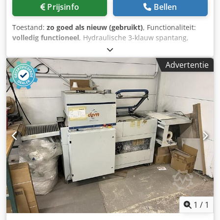
Prijsinfo
Bellen
Toestand:
zo goed als nieuw (gebruikt)
, Functionaliteit:
volledig functioneel
, Hydraulische 3-klauw spantang,
Samchully, diameter 300 mm en diameter 400 mm, en
hydraulische spancyinder, type: Y-1550 RE. Verkoop
Advertentie
afzonderlijk of samen! Dcedpfx Adjzlcc Neyek
1
/
1