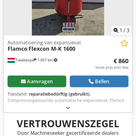
1
/
3
Automatisering van expansievat
Flamco
Flexcon M-K 1600
€ 860
Tatabánya
1.067 km
Vaste prijs excl. btw
Aanvragen
Bellen
Toestand:
reparatiebedürftig (gebruikt)
,
Compressorgestuurde automatische expansievat, Flamco
Flexcon M-K 1600, gebruikte machine Fabrikant: Flamco
B.V. (Nederland) – Toonaangevende fabrikant van
technologie voor verwarming, ventilatie en airconditioning
VERTROUWENSZEGEL
(HVAC) en verwarmingssystemen Type/serie: Flexcon M-K
1600 (compressorgestuurde automatische expansievat)
Door Machineseeker gecertificeerde dealers