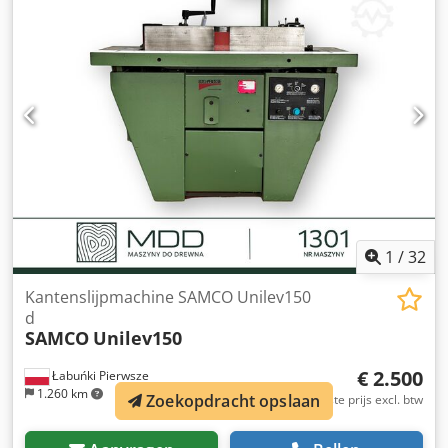
hydraulische wagenbalkpons hydrl. Druk 250bar
Ponstafeloppervlak = 1830 x 500 mm Ponswagen/plaat =
500 x 500 mm; Rijsnelheid = 800 mm/sec.; Ponsslag = 63
mm/s, vooruit/terug 125/125 mm/sec. Bediening via
bedieningspaneel en drukschakelaar/bedieningshendel
Apparatuur: 2x invoerrollen Ø 120 x 1630mm pneumatisch
gesloten/geopend *
1
/
32
Kantenslijpmachine SAMCO Unilev150
d
SAMCO
Unilev150
€ 2.500
Łabuńki Pierwsze
1.260 km
Zoekopdracht opslaan
EXW Vaste prijs excl. btw