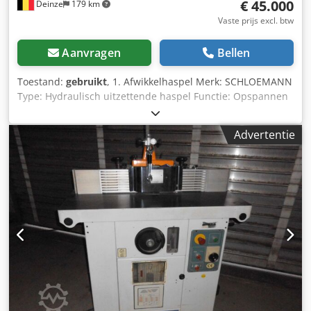
€ 45.000
Deinze
179 km
Vaste prijs excl. btw
Aanvragen
Bellen
Toestand:
gebruikt
, 1. Afwikkelhaspel Merk: SCHLOEMANN
Type: Hydraulisch uitzettende haspel Functie: Opspannen
en gecontroleerd afrollen van coils Uitzettingsregeling:
Hydraulisch Frame: Gelaste stalen voet met geïntegreerde
Advertentie
rem Geschatte capaciteit: 8–12 ton Coilkern: Ø 508 mm 🔹
2. Richtmachine / Knijprollen Fabrikant: COMEC (Société de
Constructions Mécaniques de Creil) Type: Knijprollen en
vlakrichtmachine Regeling: Mechanisch Ordernummer:
1305.1268 Aanbevolen smeermiddelen: Shell Macoma,
Tellus, Alvania (volgens typeplaatje) Functie: Voert het
bandmateriaal aan en vlakmaakt het vóór het snijden
Secundaire functie: Gesynchroniseerde bandtrekker 🔹 3.
Langssnijder Fabrikant: COMEC Type:
Cirkelmessnijmachine Aandrijving: Mechanische
tandwieloverbrenging Mesafstelling: Handmatig Aantal
geïnstalleerde messen: ca. 10 sets (zichtbaar) Functie: