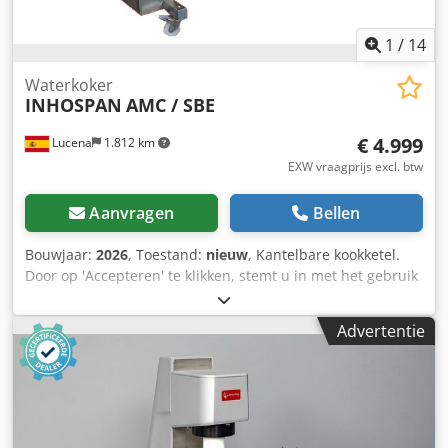
1
/
14
Waterkoker
INHOSPAN
AMC / SBE
€ 4.999
Lucena
1.812 km
EXW vraagprijs excl. btw
Aanvragen
Bellen
Bouwjaar:
2026
, Toestand:
nieuw
, Kantelbare kookketel.
Door op 'Accepteren' te klikken, stemt u in met het gebruik
van analytische cookies. Ronde, conische, kantelbare
braadpan van roestvrij staal voor de bereiding van
Advertentie
gerechten, waardoor het lossen op wagens mogelijk is
door middel van gemotoriseerd kantelen, waarbij de
hoogte van de uitlaatopening behouden blijft. De pan is
uitgerust met een dubbele thermo-olie bodemplaat en een
gemakkelijk te reinigen binnentank met een uitneembare
roerspaan met messen die langs de wanden schrapen om