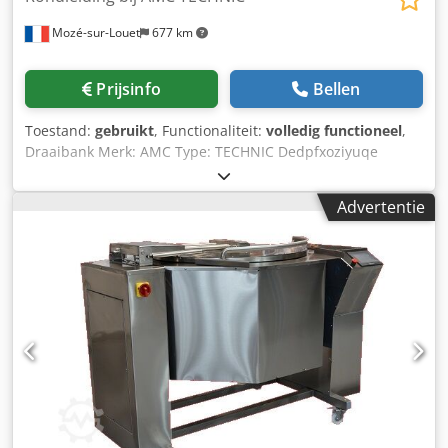
Mozé-sur-Louet
677 km
Prijsinfo
Bellen
Toestand:
gebruikt
, Functionaliteit:
volledig functioneel
,
Draaibank Merk: AMC Type: TECHNIC Dedpfxoziyuqe
Adyjck Tussen de centers: 1000 mm Centrumhoogte: 180
tot 230 mm Draaidiameter boven bed: ca. 360 mm
Advertentie
Draaidiameter boven slede: ca. 200 mm Spildoorlaat: 40 tot
52 mm Spilsnelheden: 12 tot 18 mechanische snelheden
(ca. 30 – 2000 tpm) Motorvermogen: 3 tot 5,5 kW, driefasig
Gewicht: ca. 1200 – 1600 kg