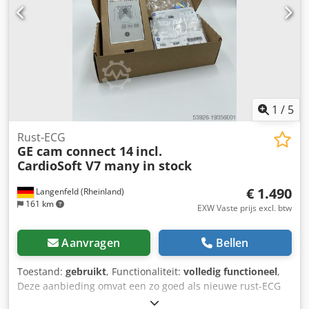
1
/
5
Rust-ECG
GE cam connect 14
incl.
CardioSoft V7 many in stock
€ 1.490
Langenfeld (Rheinland)
161 km
EXW Vaste prijs excl. btw
Aanvragen
Bellen
Toestand:
gebruikt
, Functionaliteit:
volledig functioneel
,
Deze aanbieding omvat een zo goed als nieuwe rust-ECG
"GE CAM Connect 14" Te koop: Dcedpfx Adswr Anbeyok 1 x