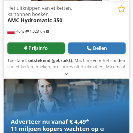
Het uitknippen van etiketten,
kartonnen boeken
AMC
Hydromatic 350
Płońsk
1.023 km
Prijsinfo
Bellen
Toestand:
uitstekend (gebruikt)
, Machine voor het snijden
van etiketten, boeken, brochures uit drukmallen. Maximaal
formaat 350 x 350 mm Dodpfx Aswm Hk Aedyjck
Adverteer nu vanaf € 4,49
*
11 miljoen kopers
wachten op u