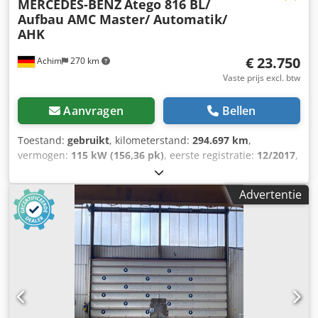
MERCEDES-BENZ
Atego 816 BL/
Aufbau AMC Master/ Automatik/
AHK
€ 23.750
Achim
270 km
Vaste prijs excl. btw
Aanvragen
Bellen
Toestand:
gebruikt
, kilometerstand:
294.697 km
,
vermogen:
115 kW (156,36 pk)
, eerste registratie:
12/2017
,
brandstoftype:
diesel
, totaalgewicht:
7.490 kg
, kleur:
oranje
, soort overbrenging:
automatisch
, emissieklasse:
Advertentie
Euro 6
, aantal zitplaatsen:
2
, Bouwjaar:
2017
, Uitrusting:
ABS, elektronisch stabiliteitsprogramma (ESP)
, Opbouw:
AMC GmbH Coswig * Model Master bouwjaar 2017 *
Toegestane bedrijfsdruk - ruimte I & II = 0,5 bar * Testdruk
0,65 bar * Inhoud: ruimte I 2.500 liter - ruimte II 550/550
liter Uitrusting: * Cabine: S ClassicSpace, * Automatische
transmissie, * Geveerde comfortstoel bestuurder, *
Aanhangkoppeling: kogelkop, 3,5 ton * Vering: blad / lucht,