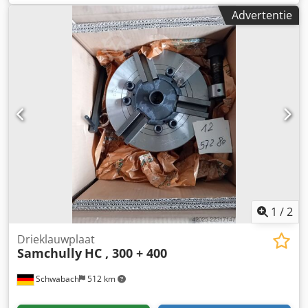
GE CAM Connect 14 met de volgende kenmerken: Mobiele
Advertentie
rust-ECG 12 of 15 afleidingen Eenvoudig te integreren in
MUSE- en PACS-systemen Met automatische
aritmiedetectie DICOM-compatibel Staat: Deze aanbieding
geldt voor een gebruikt apparaat, dat mogelijk
gebruikssporen vertoont (kleine krasjes of vergeling). Het
apparaat is getest op functionaliteit. Verpakking en
verzending: U bent van harte welkom om het apparaat
tijdens onze openingstijden te bezichtigen. Maak hiervoor
een afspraak! Zeewaardige verpakking en wereldwijde
verzending zijn op aanvraag beschikbaar! Neem voor meer
informatie persoonlijk contact met ons op.
1
/
2
Drieklauwplaat
Samchully
HC , 300 + 400
Schwabach
512 km