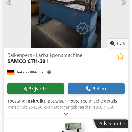
centrale HVAC-, koel- en verwarmingssystemen. Optimale
ontgassing: De compressorgestuurde werking
minimaliseert drukverliezen in het systeem, waardoor de
vorming van luchtbellen wordt voorkomen en de corrosie
van leidingen wordt verminderd.
1
/
5
Balkenpers - karbalkponsmachine
SAMCO
CTH-201
Duitsland
495 km
Prijsinfo
Bellen
Toestand:
gebruikt
, Bouwjaar:
1995
, Technische details:
Ponsdruk: 25 (250 kN) t Doorgangsbreedte: 1800 (1660
bruikbare) mm Vrije breedte tussen staanders: max./min.:
155 / 25 mm Slag: Ponsslag: 130 mm Totaal benodigd
Advertentie
vermogen: 5,0 kW Machinegewicht ca.: 2,0 t Afmetingen
LxBxH: 2,3 x 1,0 x 2,2 meter Dsdju Szfuepfx Adyjck