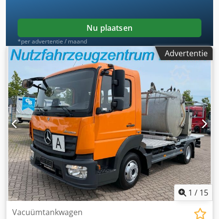
Nu plaatsen
*per advertentie / maand
Advertentie
1
/
15
Vacuümtankwagen