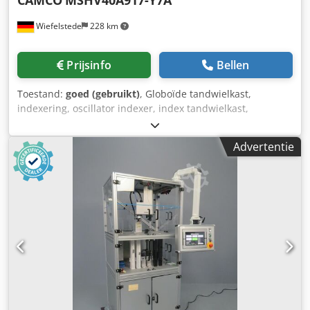
Wiefelstede
228 km
Prijsinfo
Bellen
Toestand:
goed (gebruikt)
, Globoïde tandwielkast,
indexering, oscillator indexer, index tandwielkast,
roterende indexaandrijving -Fabrikant: CAMCO, index
tandwielkast -Type: MSHV40A917-Y7A -
Advertentie
Overbelastingskoppeling: 11FC-SD -assen: Ø 55x45 / 35x80
/ 35x75 mm -Overbrengingsverhouding: 20 omw. = 90° -
Afmetingen: 815/720/H585 mm -Gewicht: 327 kg
Dsdpfxowz Idto Adyeck