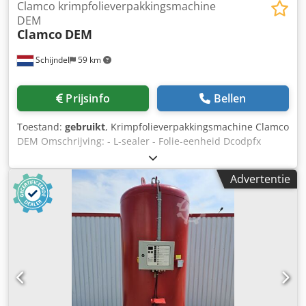
Clamco krimpfolieverpakkingsmachine
DEM
Clamco
DEM
Schijndel
59 km
Prijsinfo
Bellen
Toestand:
gebruikt
, Krimpfolieverpakkingsmachine Clamco
DEM Omschrijving: - L-sealer - Folie-eenheid Dcodpfx
Astlfhyedysk - Krimptunnel
Advertentie