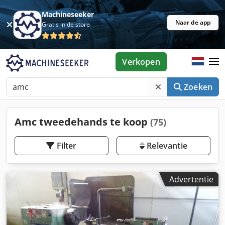
Machineseeker
Naar de app
Gratis in de store
Verkopen
Zoeken
Amc tweedehands te koop
(75)
Filter
Relevantie
Advertentie