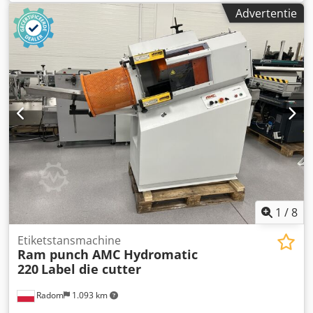
Advertentie
1
/
8
Etiketstansmachine
Ram punch AMC Hydromatic
220
Label die cutter
Radom
1.093 km