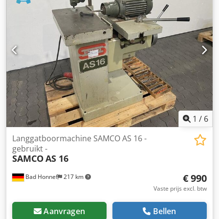
schuurband: 150 mm - Snelheid van het schuurband: 10
tot 20 m/s Dedpfozk Ny Eox Adyock - Verticale verstelling
van de oscillerende unit: 125 mm - Luchtverbruik: 25 l/min
- Elektrisch: 400 V / 2,9 kW Gewicht: 490 kg
Beschikbaarheid: op korte termijn Locatie: 63934 Röllbach
1
/
6
Langgatboormachine SAMCO AS 16 -
gebruikt -
SAMCO
AS 16
€ 990
Bad Honnef
217 km
Vaste prijs excl. btw
Aanvragen
Bellen