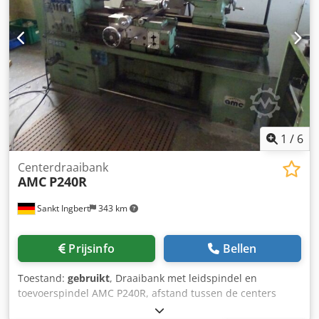
1
/
6
Centerdraaibank
AMC
P240R
Sankt Ingbert
343 km
Prijsinfo
Bellen
Toestand:
gebruikt
, Draaibank met leidspindel en
toevoerspindel AMC P240R, afstand tussen de centers
1.250 mm. Dcedpfozqckkjx Adysk