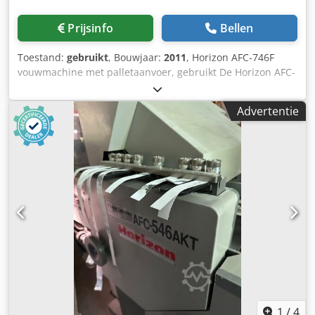
verpakking en transport tot complete douaneafhandeling.
Op verzoek doen wij u graag een op maat gemaakt
Prijsinfo
Bellen
leasevoorstel. Duurzaam en economisch Kies voor een
gebruikte machine en profiteer dubbel: u bespaart kosten
Toestand:
gebruikt
, Bouwjaar:
2011
, Horizon AFC-746F
én ontziet het milieu. Ondanks eventuele gebruikssporen
vouwmachine met palletaanvoer, gebruikt De Horizon AFC-
ontvangt u een kwaliteitsproduct voor een aantrekkelijke
746F is een geavanceerde combinatie-vouwmachine die
prijs.
speciaal ontwikkeld is voor efficiënte verwerking van
Advertentie
papier in verschillende formaten en grammages. Deze
machine is volledig gereviseerd en biedt een eersteklas
oplossing voor veeleisende vouwtaken in drukkerijen.
Bijzondere kenmerken: - Palletaanvoer PFU-74F: maakt het
eenvoudig om grote stapels papier rechtstreeks vanaf de
drukpers te verwerken - Gebruiksvriendelijke bediening:
De machine beschikt over een groot, kleuren touchscreen
waarmee intuïtieve besturing mogelijk is. Alle gangbare
vouwtypen en papierformaten kunnen gemakkelijk
geselecteerd worden. - Geavanceerde automatisering: De
automatische instelling omvat tot 47 parameters,
waaronder invoer, walsafstand, zakvouw en mesvouw. Dit
zorgt voor snelle omsteltijden zonder gereedschap. -
Veelzijdige vouwmogelijkheden: Met 6 vouwzakken, een
1
/
4