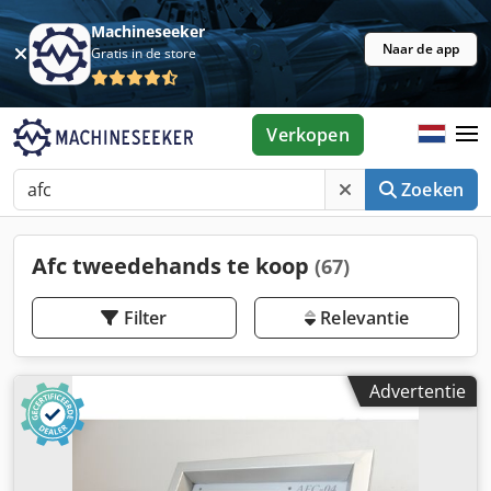
Machineseeker
Naar de app
Gratis in de store
Verkopen
Zoeken
Afc tweedehands te koop
(67)
Filter
Relevantie
Advertentie