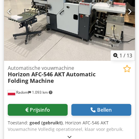
1
/
13
Automatische vouwmachine
Horizon AFC-546 AKT
Automatic
Folding Machine
Radom
1.093 km
Prijsinfo
Bellen
Toestand:
goed (gebruikt)
, Horizon AFC-546 AKT
Vouwmachine Volledig operationeel, klaar voor gebruik.
Crsdpfx Ajzlacyefiof De machine is afkomstig van de eerste