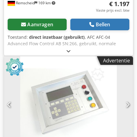
€ 1.197
Remscheid
169 km
Vaste prijs excl. btw
Aanvragen
Bellen
Toestand:
direct inzetbaar (gebruikt)
, AFC AFC-04
Advanced Flow Control AB SN:266, gebruikt, normale
gebruikssporen, 100% functioneel, levering volgens foto's
Crsdpfox Eqqqox Afiof
Advertentie