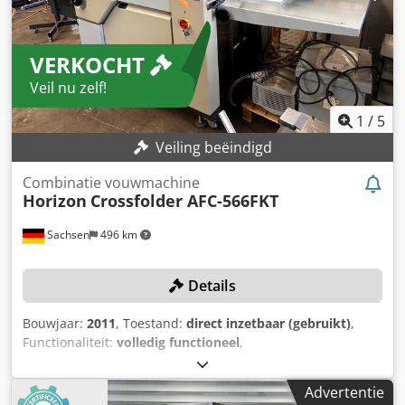
5,3 kW Tellerstand: ca. 50 miljoen stuks Afmetingen (L x B x
H): ca. 4.380 x 1.870 x 1.680 mm UITRUSTING Paletaanvoer
PFU-74F Gebruiksvriendelijk touchscreen
VERKOCHT
bedieningspaneel 6 vouwzakken Eerste mesvouw en 2
zakken onder het mes Tweede mes
Veil nu zelf!
1
/
5
Veiling beëindigd
Combinatie vouwmachine
Horizon
Crossfolder AFC-566FKT
Sachsen
496 km
Details
Bouwjaar:
2011
, Toestand:
direct inzetbaar (gebruikt)
,
Functionaliteit:
volledig functioneel
,
machine-/voertuignummer:
338002
, Geen minimumprijs –
gegarandeerde verkoop aan de hoogste bieder! Het
Advertentie
uitbrengen van een bod verplicht tot tijdige afhaling