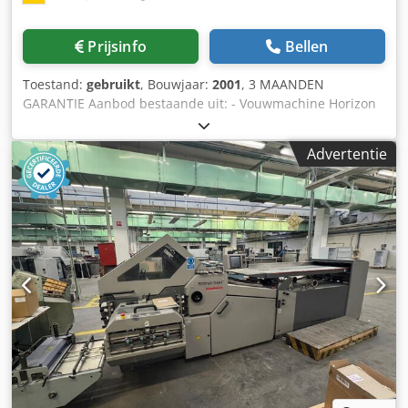
Prijsinfo
Bellen
Toestand:
gebruikt
, Bouwjaar:
2001
, 3 MAANDEN
GARANTIE Aanbod bestaande uit: - Vouwmachine Horizon
AFC-504 AKT - Vlakstapelaar - Levering Horizon AFC-504
AKT 4-vouwmachine - Conditie rollen: 0% - Technologie:
Advertentie
Aanraken & Werken - Foutpreventie: Controle op
ontbrekende vellen, dubbele vellen en vastlopen -
Standaard vouwtypes: 11 standaard vooringestelde
vouwtypes - Taakgeheugen: 50 geheugenlocaties voor
herhaalopdrachten - Centreerbord: volledig automatisch -
Aantal gespplaten: 1e vouwunit: 4 gespplaten + mes 2e
vouwunit: 2 gespplaten - Formaat: max. 490x650mm; min.
120x172mm - Verwerkingsdikte: 40-250g/m² - Stapelhoogte:
650mm - Uitvoer: max. 27.000 vellen/uur - Vermogen: 400V
/ 50Hz - 2,5kW - Afmetingen: 2.540x1.790x1.440mm -
Gewicht: 870kg Op verzoek kunnen we de volgende items
voor je organiseren: Inpakken, laden, transport (per schip
of vliegtuig) inclusief douaneafhandeling Verkrijgen van