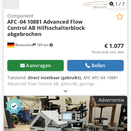
1
/
7
Component
AFC
-04 10881 Advanced Flow
Control AB Hilfsschalterblock
abgebrochen
€ 1.077
Remscheid
169 km
Vaste prijs excl. btw
Aanvragen
Bellen
Toestand:
direct inzetbaar (gebruikt)
, AFC AFC-04 10881
Advanced Flow Control AB, gebruikt, geringe
gebruikssporen, 100% functioneel, levering volgens foto's
Crsdpfxjx Eqp Hj Afief
Advertentie