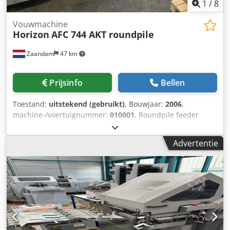
een leaseofferte Crjdpfju Sr Ehsx Afisf
1
/
8
Vouwmachine
Horizon
AFC 744 AKT roundpile
Zaandam
47 km
Prijsinfo
Bellen
Toestand:
uitstekend (gebruikt)
, Bouwjaar:
2006
,
machine-/voertuignummer:
010001
, Roundpile feeder
model RFU-74, Cross folder AFC-744AKT, 32 page machine,
Books tools standart parts. Codpfx Afeykrvweisrf
Advertentie