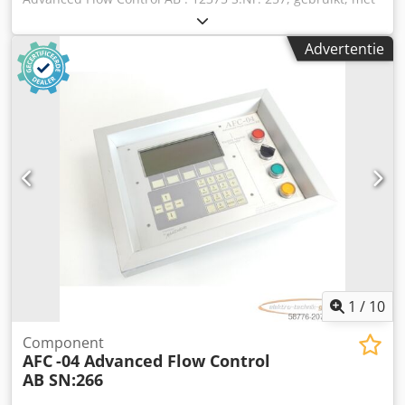
geringe gebruikssporen, 100% functioneel, levering
volgens foto's Credpfsx Eqp Tox Afiof
Advertentie
1
/
10
Component
AFC
-04 Advanced Flow Control
AB SN:266