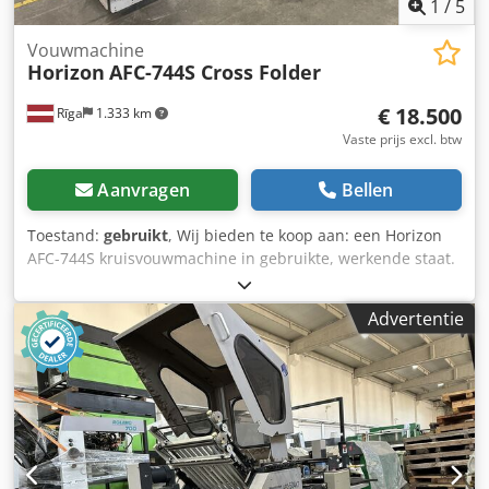
1
/
5
Vouwmachine
Horizon
AFC-744S Cross Folder
€ 18.500
Rīga
1.333 km
Vaste prijs excl. btw
Aanvragen
Bellen
Toestand:
gebruikt
, Wij bieden te koop aan: een Horizon
AFC-744S kruisvouwmachine in gebruikte, werkende staat.
De machine is momenteel geïnstalleerd in een drukkerij en
kan op afspraak worden geïnspecteerd. Geschikt voor
Advertentie
professioneel nabewerken en hoogwaardige
vouwtoepassingen. Machinegegevens: Fabrikant: Horizon
International, Inc. Model: AFC-744S Cross Folder
Serienummer: 354002 Crodpfszfivvsx Afief Configuratie: 4
vouwcassettes + mes + cassette + mes Maximale
velgrootte: 738 × 1100 mm Minimale velgrootte: 210 × 297
mm Voeding: 400V, 3-fase, 50/60Hz Gemaakt in Japan
Toestand: De machine verkeert in gebruikte, werkende