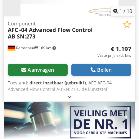
1
/
10
Component
AFC
-04 Advanced Flow Control
AB SN:273
€ 1.197
Remscheid
169 km
Vaste prijs excl. btw
Aanvragen
Bellen
Toestand:
direct inzetbaar (gebruikt)
, AFC AFC-04
Advanced Flow Control AB SN:273 , de kunststof
ommanteling is beschadigd bij één aansluitbus, zie foto,
gebruikt, normale gebruikssporen, 100% functioneel,
leveringsomvang volgens foto's Codpfx Ajrv Npmjfiorf