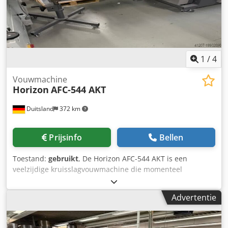
1
/
4
Vouwmachine
Horizon
AFC-544 AKT
Duitsland
372 km
Prijsinfo
Bellen
Toestand:
gebruikt
, De Horizon AFC-544 AKT is een
veelzijdige kruisslagvouwmachine die momenteel
operationeel is in een Duitse drukkerij. Ontworpen voor
velformaten tot 540 x 760 mm (minimaal 120 x 172 mm)
Advertentie
combineert deze machine efficiëntie met flexibiliteit,
geschikt voor een breed scala aan vouwtoepassingen. De
vouwmachine beschikt over vier vouwplaten met mes in de