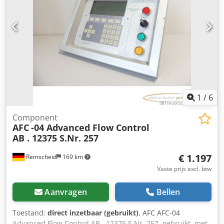
1
/
6
Component
AFC
-04 Advanced Flow Control
AB . 12375 S.Nr. 257
€ 1.197
Remscheid
169 km
Vaste prijs excl. btw
Aanvragen
Bellen
Toestand:
direct inzetbaar (gebruikt)
, AFC AFC-04
Advanced Flow Control AB . 12375 S.Nr. 257, gebruikt, met