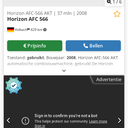
1
/
6
Horizon AFC-566 AKT | 37 mln | 2008
Horizon
AFC 566
Volkach
429 km
Prijsinfo
Bellen
Toestand:
gebruikt
, Bouwjaar:
2008
, Horizon AFC-566 AKT
automatische combivouwmachine, gebruikt De Horizon
AFC-566AKT is een krachtige en veelzijdige automatische
combivouwmachine, uitermate geschikt voor de productie
Advertentie
van brochures, bijsluiters, farmaceutische producten en
andere veeleisende vouwtoepassingen. Belangrijkste
kenmerken: - 6 vouwzakken, 1 kruisvouw en 2 vouwzakken
na de kruisvouw voor een brede variëteit aan
vouwpatronen - 17 voorgeprogrammeerde vouwpatronen,
eenvoudig te selecteren via het grote LCD-
kleurentouchscreen - Volautomatische instelling voor
snelle jobwissels en minimale omsteltijden - Geavanceerd