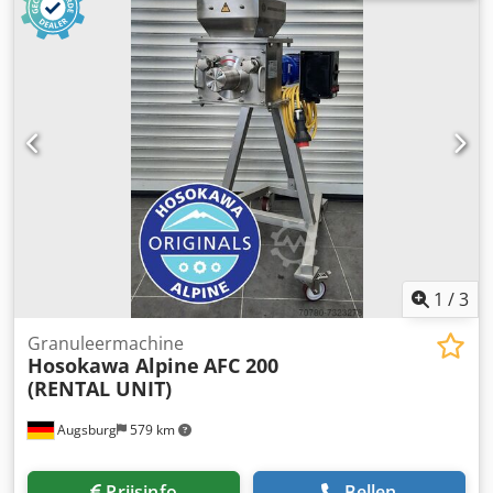
uiterlijk tot 31-12-2025! UITRUSTING 6 vouwtassen,
elektrisch instelbaar Csdpfexyf T Tjx Afisrf Altaarvouwtas
1
/
3
Granuleermachine
Hosokawa Alpine
AFC 200
(RENTAL UNIT)
Augsburg
579 km
Prijsinfo
Bellen