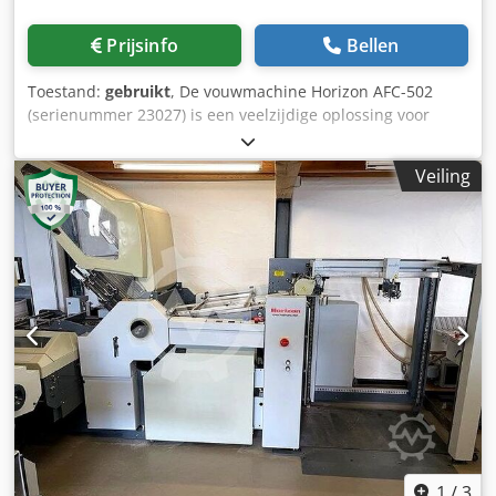
met een betrouwbare en krachtige oplossing. Formaat: 440
x 310 mm Apparatuur: Voeding Feeder-modus: Flat stack
Prijsinfo
Bellen
feeder Maximaal. stapelhoogte: 740 mm Vouweenheden 1e
eenheid Type: AFC-566 FKT Zakken: 6 Tastype: combi-
Toestand:
gebruikt
, De vouwmachine Horizon AFC-502
vouwplaten Tasconfiguratie: handmatig Rolconfiguratie:
(serienummer 23027) is een veelzijdige oplossing voor
handmatig Conditie van de rol: gebruikte staat
professionele vouwtoepassingen. De machine is
Werkbreedte max: 558 mm Vouwlengte max: 850 mm
momenteel gedemonteerd en bevindt zich in Duitsland. Zij
Kruisvouweenheid met 1x mes Geluidsbeschermende kap
Veiling
is ontworpen voor nauwkeurige en efficiënte verwerking
Touchscreenbediening Weergave Weergavemodus: PST-40
van een breed scala aan formaten. Dit model biedt twee
Type: Persbezorging Jaar: 2010 Serienummer: 360003
parallelvouwen en één kruisslag, ondersteund door een
Werkbreedte max: 440 mm Technische details Maximale
zuigkop met rotatieaanvoer voor een soepele en
velgrootte: 440 x 310 mm Minimale velgrootte: 60 x 64 mm
betrouwbare papierverwerking. De verwerkbare
Inlaathoogte min: 280 mm Mechanische snelheid max.:
papierbreedte bedraagt maximaal 500 mm (minimaal 105
240 m/min Perskracht: 20.000 N Ingebouwde controller
mm) en de papierlengte maximaal 648 mm (minimaal 174
Technische details: Csdpfswcqw Sjx Afiorf Maximale
mm). Kruisvouw is mogelijk bij lengtes van 182 mm tot 500
plaatgrootte: 558 x 850 mm Minimale velgrootte: 128 x 148
mm, terwijl perforeren mogelijk is bij papierbreedtes van
mm Maximaal. mechanische snelheid: 240 m/min
105 mm tot 500 mm. Hoogtepunten van de prestaties: -
Maximaal. mechanische snelheid (cycli): 30.000 cycli/u
Vouwcapaciteit: 2 parallelvouwen + 1 kruisslag -
Papierbreedte: 105 – 500 mm - Papierlengte: 174 – 648 mm
- Kruisvouw: 182 – 500 mm - Perforatiebreedte: 105 – 500
mm - Snelheid: tot 180 m/min Cjdpjw U Dtvofx Afisrf De
1
/
3