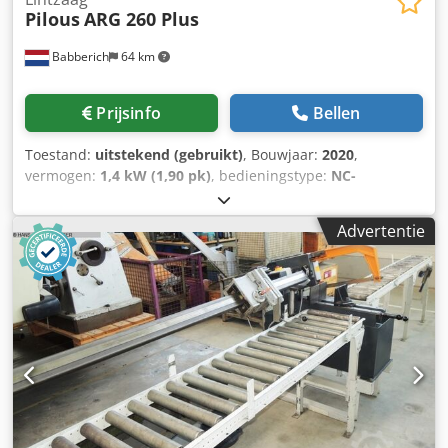
Pilous
ARG 260 Plus
Babberich
64 km
Prijsinfo
Bellen
Toestand:
uitstekend (gebruikt)
, Bouwjaar:
2020
,
vermogen:
1,4 kW (1,90 pk)
, bedieningstype:
NC-
besturing
, totale hoogte:
2.000 mm
, totale lengte:
1.900
mm
, totale breedte:
1.800 mm
, Bandzaagmachine PILOUS
Advertentie
- ARG 260 Plus Dkodpfxjzc Il Ej Abyjr Bandsaw mitre cutting
left & right Ø 260