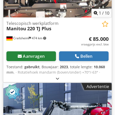
liter · Omgevingsgeluid (LwA): < 106 dB
1
/
10
Telescopisch werkplatform
Manitou
220 TJ Plus
€ 85.000
Crailsheim
474 km
vraagprijs excl. btw
Aanvragen
Bellen
Toestand:
gebruikt
, Bouwjaar:
2023
, totale lengte:
10.060
mm
, · Rotatiehoek mandarm (boven/onder) +70°/-63° ·
Rotatie van de bovenbouw 360° · Rotatie werkkorf
(rechts/links) 90°/90° · Binnendraaicirkel 2 m · externe
Advertentie
draaicirkel 4,40 m · Rijsnelheid - transportmodus: 4,90
km/u · Rijsnelheid - werkmodus: 1 km/u · Klimvermogen:
40% · Toegestane kanteling in werkmodus: 4 ° ·
Gevulkaniseerde massief rubberen banden ·
Aandrijfwielen (voor/achter): 2/2 · Stuurwielen