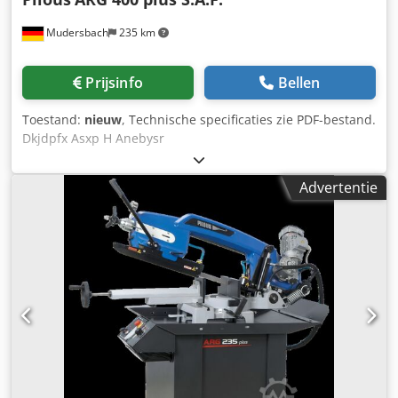
Mudersbach
235 km
Prijsinfo
Bellen
Toestand:
nieuw
, Technische specificaties zie PDF-bestand.
Dkjdpfx Asxp H Anebysr
Advertentie