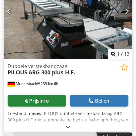
1
/
12
Dubbele verstekbandzaag
PILOUS
ARG 300 plus H.F.
Mudersbach
235 km
Prijsinfo
Bellen
Toestand:
nieuw
, PILOUS dubbele verstekbandzaag ARG
300 plus H.F. met automatische hydraulische opheffing van
het zaagframe Incl. speciale accessoires: aangedreven
spaanborstel, riemspanningsindicator Rollenbaan D 400 /