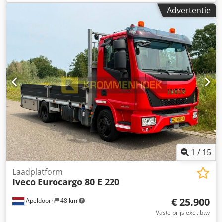
Nmepfx Abyjr Krachtige hydraulische persing Stoel voor de
Advertentie
bestuurder Betonnen tank - 500 liter Automatisch optillen
van de tegenmal Maximale malafmetingen 1200x400mm
Maximale hoogte van het betonproduct: 200 mm
Cyclusduur: 45 seconden Geïnstalleerd vermogen: 5,5 kW
Voedingsspanning: 380V Totale afmetingen: 2,2 x 2,0 x 1,85
m Massa (inclusief mal): 2000kg Rotatiefrequentie van de
trillingsmotor: 3000 tpm Betonverbruik: 4 kubieke
meter/uur
1
/
15
Laadplatform
Iveco
Eurocargo 80 E 220
€ 25.900
Apeldoorn
48 km
Vaste prijs excl. btw