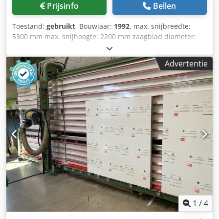
Prijsinfo
Bellen
Toestand:
gebruikt
, Bouwjaar:
1992
, max. snijbreedte:
5300 mm max. snijhoogte: 2200 mm zaagblad diameter:
300 mm max. bewerkingsdikte: 80 mm zaagblad boring: 30
mm ondersteuning onder: vaste rollen Dkedpfx Aboy H E
Advertentie
Uteysr materiaalondersteuning: flexibele kunststof latten
meetsysteem: schaal verstelling zaagkop: handmatig
zaagvoeding: handmatig montage: vrijstaand afzuiging:
externe afzuiging vergrendeling zaagbalk: handmatig
Gewicht ca.: 1500 kg Afmetingen: 6300 x 1300 x 2900 mm
Motorvermogen: 5,5 kW Opslaglocatie: Nattheim
1
/
4