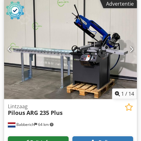
Advertentie
draaicirkel 4,40 m · Rijsnelheid - transportmodus: 4,90
km/u · Rijsnelheid - werkmodus: 1 km/u Dkjdpfjzrp H Uex
Abyjr · Klimvermogen: 40% · Toegestane kanteling in
werkmodus: 4 ° · Gevulkaniseerde massief rubberen
banden · Aandrijfwielen (voor/achter): 2/2 · Stuurwielen
(voor/achter): 2/2 · Geremde wielen/wielen: 2/2 ·
Fabrikant/motormodel: Yanmar - 3TNV88C-DMU ·
Motorstandaard: Stage V · Nominaal vermogen / vermogen
van de verbrandingsmotor: 36,20 pk / 27,50 kW ·
Bodemdruk: 18,20 dan/cm2 · Hydraulische druk: 400 bar ·
Inhoud hydraulische tank: 94 l · Inhoud brandstoftank: 72
liter · Omgevingsgeluid (LwA): < 106 dB
1
/
14
Lintzaag
Pilous
ARG 235 Plus
Babberich
64 km