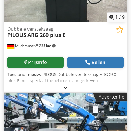
(min.) 950 x 1650 x 1450 mm Machineafmetingen (max.)
1550 x 1850 x 2050 mm Machinegewicht 490 kg
1
/
9
Dubbele verstekzaag
PILOUS
ARG 260 plus E
Mudersbach
235 km
Prijsinfo
Bellen
Toestand:
nieuw
, PILOUS Dubbele verstekzaag ARG 260
plus E Incl. speciaal toebehoren: aangedreven
spaanborstel, riemspanningsindicator Snijbereik: Rond:
90° -45° +45° +60° in mm.260-180-200-125 Vierkant:
Advertentie
90°-45°+45°+60° in mm. 240-160-185-105 Rechthoek:
90°-45°+45° +60° in mm. Dkjdpsilqd Nofx Abyjr in mm.300
x 185-190 x 105-185 x 295-125 x 105 Hoofdmotor 400 V, 50
Hz, 1,4 kW Pompmotor 400 V, 50 Hz, 0,05 kW
Zaagbladsnelheid 35/70 m/min. Lengte zaagblad 2880 x 27
x 0,9 mm Werkhoogte vanaf bankschroef 900 mm