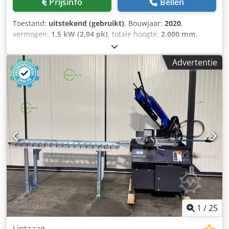
Prijsinfo
Bellen
Toestand:
uitstekend (gebruikt)
, Bouwjaar:
2020
,
vermogen:
1,5 kW (2,04 pk)
, totale hoogte:
2.000 mm
,
totale lengte:
1.930 mm
, totale breedte:
1.610 mm
,
Bandzaagmachine PILOUS - ARG 235 Plus Dkjdpfezc Imijx
Advertentie
Abyer Bandsaw mitre cutting left & right Ø 235
1
/
25
Lintzaag