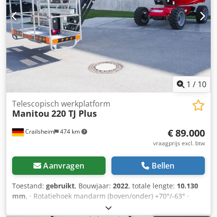
(voor/achter): 2/2 · Geremde wielen/wielen: 2/2 ·
Fabrikant/motormodel: Yanmar - 3TNV88C-DMU ·
Motorstandaard: Stage V · Nominaal vermogen / vermogen
van de verbrandingsmotor: 36,20 pk / 27,50 kW ·
Bodemdruk: 18,20 dan/cm2 · Hydraulische druk: 400 bar
Dodezrp Ifepfx Abyjkr · Inhoud hydraulische tank: 94 l ·
Inhoud brandstoftank: 72 liter · Omgevingsgeluid (LwA): <
106 dB
1
/
10
Telescopisch werkplatform
Manitou
220 TJ Plus
€ 89.000
Crailsheim
474 km
vraagprijs excl. btw
Aanvragen
Bellen
Toestand:
gebruikt
, Bouwjaar:
2022
, totale lengte:
10.130
mm
, · Rotatiehoek mandarm (boven/onder) +70°/-63° ·
Rotatie van de bovenbouw 360° · Rotatie werkkorf
(rechts/links) 90°/90° · Binnendraaicirkel 2 m · externe