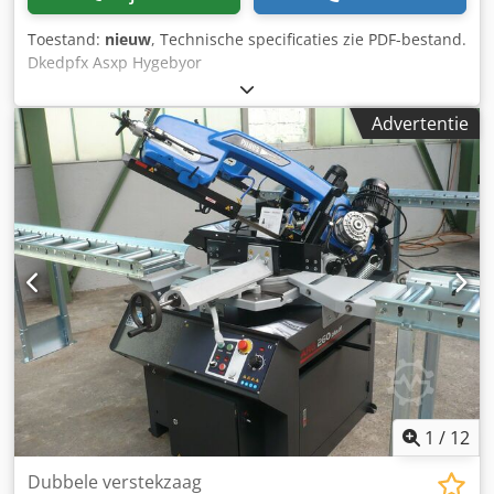
Toestand:
nieuw
, Technische specificaties zie PDF-bestand.
Dkedpfx Asxp Hygebyor
Advertentie
1
/
12
Dubbele verstekzaag