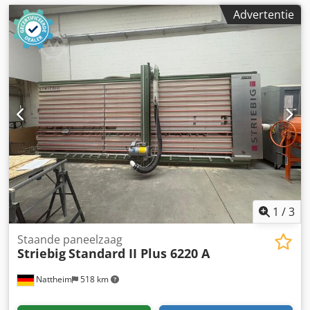
Verdere opties en accessoires = - Trekhaak 3500 kg -
Advertentie
Werkverlichting - Elektrisch verstelbare stoelen -
Verwarming - Radio met Bluetooth - Waarschuwingslichten
Dkjdezq T A Depfx Abyjr - Gereedschapskist =
Opmerkingen = 2x gereedschapskisten, open Veldhuizen-
laadbak met aluminium zijwanden 500x220 mm,
verzonken bevestigingsogen, 6500 kg laadvermogen !!
1
/
3
Staande paneelzaag
Striebig
Standard II Plus 6220 A
Nattheim
518 km