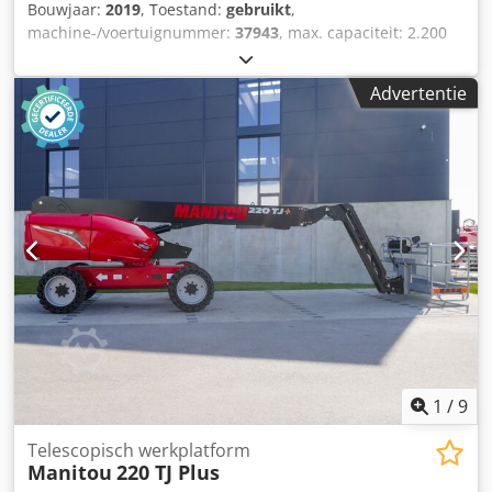
Bouwjaar:
2019
, Toestand:
gebruikt
,
machine-/voertuignummer:
37943
, max. capaciteit: 2.200
kN, werkbreedte: ca. 400 cm, automatisch verplaatsbare
aanslagen, automatische gereedschapswisselaar, 1 etage-
Advertentie
rolwagen met toebehoren. Dedpfxszqzake Abyjkr
1
/
9
Telescopisch werkplatform
Manitou
220 TJ Plus