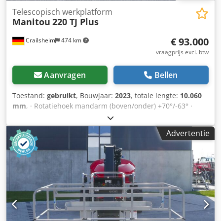
Telescopisch werkplatform
Manitou
220 TJ Plus
€ 93.000
Crailsheim
474 km
vraagprijs excl. btw
Aanvragen
Bellen
Toestand:
gebruikt
, Bouwjaar:
2023
, totale lengte:
10.060
mm
, · Rotatiehoek mandarm (boven/onder) +70°/-63° ·
Rotatie van de bovenbouw 360° · Rotatie werkkorf
(rechts/links) 90°/90° · Binnendraaicirkel 2 m · externe
Advertentie
draaicirkel 4,40 m Dkedpfx Abeztgcvoyer · Rijsnelheid -
transportmodus: 4,90 km/u · Rijsnelheid - werkmodus: 1
km/u · Klimvermogen: 40% · Toegestane kanteling in
werkmodus: 4 ° · Gevulkaniseerde massief rubberen
banden · Aandrijfwielen (voor/achter): 2/2 · Stuurwielen
(voor/achter): 2/2 · Geremde wielen/wielen: 2/2 ·
Fabrikant/motormodel: Yanmar - 3TNV88C-DMU ·
Motorstandaard: Stage V · Nominaal vermogen / vermogen
van de verbrandingsmotor: 36,20 pk / 27,50 kW ·