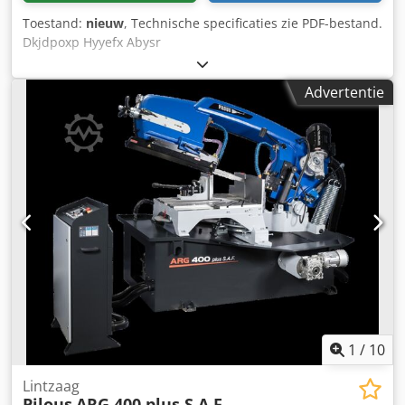
Toestand:
nieuw
, Technische specificaties zie PDF-bestand.
Dkjdpoxp Hyyefx Abysr
Advertentie
1
/
10
Lintzaag
Pilous
ARG 400 plus S.A.F.