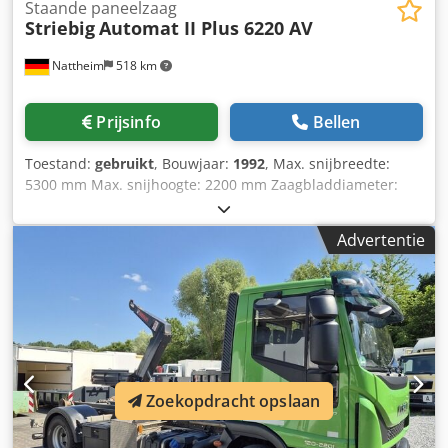
Staande paneelzaag
Striebig
Automat II Plus 6220 AV
Nattheim
518 km
Prijsinfo
Bellen
Toestand:
gebruikt
, Bouwjaar:
1992
, Max. snijbreedte:
5300 mm Max. snijhoogte: 2200 mm Zaagbladdiameter:
300 mm Max. bewerkingsdikte: 80 mm Zaagbladboring: 30
mm Bodemondersteuning: starre rollen Zaagkop
Advertentie
zwenkbaar: handmatig Zaagtoevoer: automatisch
Afzuiging: extern afzuiging Gewicht ca.: 1500 kg
Motorvermogen: 5,5 kW Dedpsvvkq Tsfx Abyekr
Opslaglocatie: Nattheim
Zoekopdracht opslaan