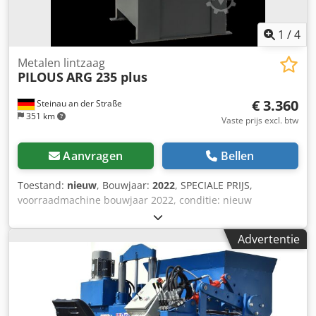
1
/
4
Metalen lintzaag
PILOUS
ARG 235 plus
€ 3.360
Steinau an der Straße
351 km
Vaste prijs excl. btw
Aanvragen
Bellen
Toestand:
nieuw
, Bouwjaar:
2022
, SPECIALE PRIJS,
voorraadmachine bouwjaar 2022, conditie: nieuw
Catalogusprijs: €4.200 VOORRAADMACHINE -- De ARG 235
plus is een handbediende metaalbandsaag met hoge
Advertentie
zaagnauwkeurigheid. Met deze machine zijn
versteksneden traploos mogelijk van -45° tot +30°
(zwenkbereik links 45° en rechts 60°). Technische
gegevens: ● Zaagbereik: - 90° rond: 235 mm / vierkant: 230
mm / rechthoekig: 280 x 180 mm - 45° rechts rond: 165 mm