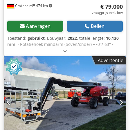
€ 79.000
Crailsheim
474 km
vraagprijs excl. btw
Aanvragen
Bellen
Toestand:
gebruikt
, Bouwjaar:
2022
, totale lengte:
10.130
mm
, · Rotatiehoek mandarm (boven/onder) +70°/-63° ·
Rotatie van de bovenbouw 360° Djdpfx Absztglqjyokr ·
Rotatie werkkorf (rechts/links) 90°/90° · Binnendraaicirkel 2
Advertentie
m · externe draaicirkel 4,40 m · Rijsnelheid -
transportmodus: 4,90 km/u · Rijsnelheid - werkmodus: 1
km/u · Klimvermogen: 40% · Toegestane kanteling in
werkmodus: 4 ° · Gevulkaniseerde massief rubberen
banden · Aandrijfwielen (voor/achter): 2/2 · Stuurwielen
(voor/achter): 2/2 · Geremde wielen/wielen: 2/2 ·
Fabrikant/motormodel: Yanmar - 3TNV88C-DMU ·
Motorstandaard: Stage V · Nominaal vermogen / vermogen
van de verbrandingsmotor: 36,20 pk / 27,50 kW ·
Bodemdruk: 18,20 dan/cm2 · Hydraulische druk: 400 bar ·
Inhoud hydraulische tank: 94 l · Inhoud brandstoftank: 72
liter · Omgevingsgeluid (LwA): < 106 dB