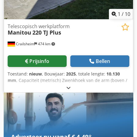
1
/
10
Telescopisch werkplatform
Manitou
220 TJ Plus
Crailsheim
474 km
Prijsinfo
Bellen
Toestand:
nieuw
, Bouwjaar:
2025
, totale lengte:
10.130
mm
, Capaciteit (metrisch) Zwenkhoek van de arm (boven /
onder) +70° / -63° Draaibereik van het bovenstuk 360°
Draaibereik van de werkkorf (rechts / links) 90° / 90° Aantal
personen (binnen / buiten) 3 / 3 Gewicht en bandenmaat
Lengte van de uitschuifarm 2 m Verplaatsing van het
tegengewicht (bovenstuk bij 90°) 1,34 m Afmeting / bereik
van het tegengewicht 1,35 m Inwendige draaicirkel 2 m
Uitwendige draaicirkel 4,40 m Prestaties Rijsnelheid -
transportmodus 4,90 km/u Rijsnelheid - werkmodus 1
Adverteer nu vanaf € 4,49
*