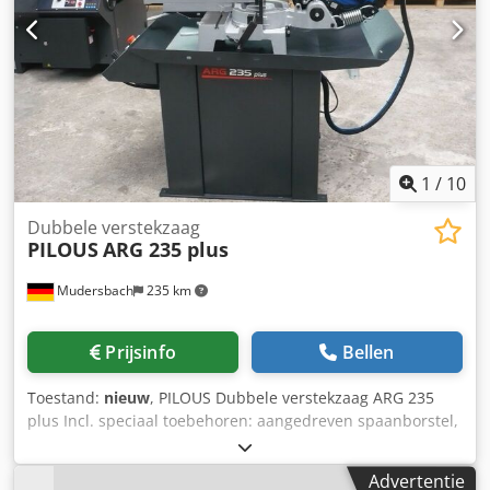
Koelvloeistoftank ca. 15 l Machineafmetingen (min.) 1690 x
750 x 1430 mm Afmetingen van de machine (max.) 1980 x
1510 x 2040 mm Gewicht van de machine 310 kg
1
/
10
Dubbele verstekzaag
PILOUS
ARG 235 plus
Mudersbach
235 km
Prijsinfo
Bellen
Toestand:
nieuw
, PILOUS Dubbele verstekzaag ARG 235
plus Incl. speciaal toebehoren: aangedreven spaanborstel,
riemspanningsindicator Snijbereik: Rond: 90° -45° +45°
+60° in mm.235-165-185-115 Vierkant: 90°-45°+45°+60° in
Advertentie
mm.230-145-160-80 Rechthoek: 90°-45°+45° +60° in mm. in