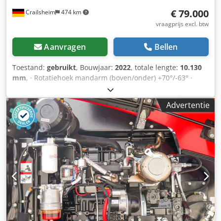
€ 79.000
Crailsheim
474 km
vraagprijs excl. btw
Aanvragen
Bellen
Toestand:
gebruikt
, Bouwjaar:
2022
, totale lengte:
10.130
mm
, · Rotatiehoek mandarm (boven/onder) +70°/-63° ·
Rotatie van de bovenbouw 360° · Rotatie werkkorf
(rechts/links) 90°/90° · Binnendraaicirkel 2 m · externe
Advertentie
draaicirkel 4,40 m · Rijsnelheid - transportmodus: 4,90
km/u · Rijsnelheid - werkmodus: 1 km/u Dkedpfszrp Irex
Abyer · Klimvermogen: 40% · Toegestane kanteling in
werkmodus: 4 ° · Gevulkaniseerde massief rubberen
banden · Aandrijfwielen (voor/achter): 2/2 · Stuurwielen
(voor/achter): 2/2 · Geremde wielen/wielen: 2/2 ·
Fabrikant/motormodel: Yanmar - 3TNV88C-DMU ·
Motorstandaard: Stage V · Nominaal vermogen / vermogen
van de verbrandingsmotor: 36,20 pk / 27,50 kW ·
Bodemdruk: 18,20 dan/cm2 · Hydraulische druk: 400 bar ·
Inhoud hydraulische tank: 94 l · Inhoud brandstoftank: 72