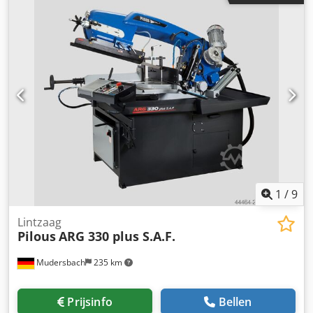
mm.280 x 180-185 x 80-185 x 100-115 x 80 Hoofdmotor 400
V, 50 Hz, 1,4 kW Dkodpoilqh Eefx Abyer Pompmotor 400 V,
50 Hz, 0,05 kW Zaagbladsnelheid 40/80 m/min. Lengte
zaagblad 2710 x 27 x 0,9 mm Werkhoogte vanaf
bankschroef 900 mm Koelvloeistoftank ca. 15 l
Machineafmetingen (min.) 1640 x 750 x 1400 mm
Machineafmetingen (max.) 1930 x 1610 x 2000 mm Gewicht
van de machine 295 kg
1
/
9
Lintzaag
Pilous
ARG 330 plus S.A.F.
Mudersbach
235 km
Prijsinfo
Bellen