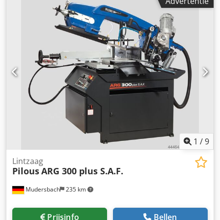
Advertentie
3m incl. digitaal meetsysteem Rollenbaan D 400 / 3m
Ronde: 90°300mm, -45°220mm,+45°240mm,+60°155mm
Vierkant: 90°290mm, -45°195mm, +45°225mm, +60°150mm
Rechthoek: 90°375 x 190mm, -45°240 x 100mm, +45°240 x
160mm, +60°150 x 150mm Dksdpfxsh S Ikko Abysr
Hoofdmotor:400 V, 50 Hz, 2,2 kW Pompmotor: 400 V, 50 Hz,
0,05 kW Motor van hydraulisch aggregaat:400 V, 50 Hz,
0,18 kW Zaagbladsnelheid: 15-90 m/min. Traploos
Zaagbladlengte:3150 x 27 x 0,9 mm Werkhoogte vanaf
bankschroef: 910 mm Koelvloeistofreservoir: ca. 15 l
Afmetingen machine (min.) 950 x 1750 x 1600 mm
Machineafmetingen (max.) 1700 x 2000 x 2150 mm Gewicht
van de machine: 645 kg
1
/
9
Lintzaag
Pilous
ARG 300 plus S.A.F.
Mudersbach
235 km
Prijsinfo
Bellen