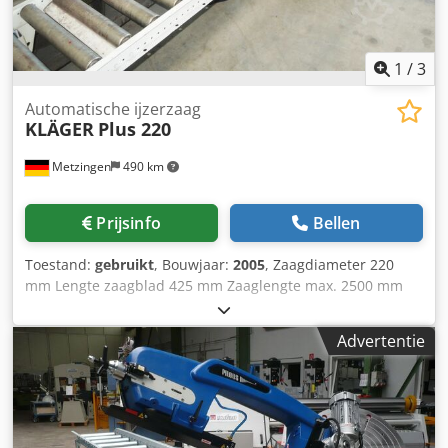
1
/
3
Automatische ijzerzaag
KLÄGER
Plus 220
Metzingen
490 km
Prijsinfo
Bellen
Toestand:
gebruikt
, Bouwjaar:
2005
, Zaagdiameter 220
mm Lengte zaagblad 425 mm Zaaglengte max. 2500 mm
Totaal benodigd vermogen 0,95 kW Machinegewicht ca.
219 kg Benodigde ruimte ca. m KLAEGER automatische
Advertentie
metaalzaag type PLUS 220, bouwjaar 2005 Dkedpfot Hxayox
Abyer Snijbereik ca. 300 mm met uitgebreide
materiaallengteaanslag 2.500 mm en rollenbanen voor en
achter Lengte zaagblad 425 mm, hydr. voeding 16-32
m/min, bankschroef verstelbaar Koelunit, verhoogd