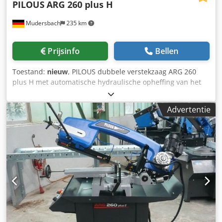
PILOUS
ARG 260 plus H
Mudersbach
235 km
Prijsinfo
Bellen
Toestand:
nieuw
, PILOUS dubbele verstekzaag ARG 260
plus H met automatische hydraulische opheffing van het
zaagraam Incl. speciaal toebehoren: aangedreven
spaanborstel, Indicator voor de riemspanning Rollenbaan
Advertentie
D 300 / 3m incl. handmatig meetsysteem Rollenbaan D 300
/ 3m Snijbereik: Rond: 90° -45° +45° +60° in mm:260-175-
200-125 Vierkant: 90°-45°+45°+60° in mm:255-145-185-120
Rechthoek: 90°-45°+45°+60° in mm.300 x 200-190 x 100-185
x 200-125 x 120 Hoofdmotor 400 V, 50 Hz, 1,4 kW
Pompmotor 400 V, 50 Hz, 0,05 kW Motor van hydraulische
eenheid 400 V, 50 Hz, 0,18 kW Zaagbladsnelheid 35/70
m/min. Dksdpjilqbuefx Abyor Lengte zaagblad 2880 x 27 x
0,9 mm Werkhoogte vanaf bankschroef 910 mm Olie in
hydraulisch systeem ca. 6 l (ISO 6743/4-HM, DIN 51 524
deel 2-HLP) Koelvloeistoftank ca. 15 l Machineafmetingen