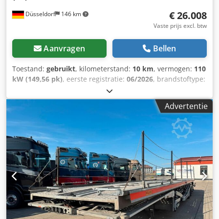
€ 26.008
Düsseldorf
146 km
Vaste prijs excl. btw
Aanvragen
Bellen
Toestand:
gebruikt
, kilometerstand:
10 km
, vermogen:
110
kW (149,56 pk)
, eerste registratie:
06/2026
, brandstoftype:
diesel
, kleur:
wit
, soort overbrenging:
automatisch
, aantal
zitplaatsen:
3
, Uitrusting:
ABS, airconditioning, centrale
Advertentie
vergrendeling, elektronisch stabiliteitsprogramma (ESP),
navigatiesysteem
, Uw directe contactpersoon: Andreas
Kawa, hoofd verkoop bedrijfsvoertuigen – telefoon: | e-
mail: Speciale uitrusting: Trekhaak, zonder gereedschap
afneembaar Versterkte LED-verlichting in de laadruimte
(5W + 10W) Bescherming van de laadvloer, gemaakt van
hout (9 mm, antislip) CONNECT PACK Dodpoznri Dsfx Ai
Rock LED-koplampen, LED-dagrijverlichting WINTER PACK
Afgescheiden cabine, voorzien van glas en isolatie Dubbele
passagiersstoel, inclusief Moduwork COMFORT PACK
Overige uitrusting: Airbag bestuurders-/passagierszijde,