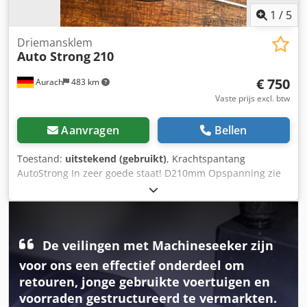
1
/
5
Driemansklem
Auto Strong
210
€ 750
Aurach
483 km
Vaste prijs excl. btw
Aanvragen
Bellen
Toestand:
uitstekend (gebruikt)
, Krachtspantang
AutoStrong In zeer goede staat! D210mm Opspanning zie
foto's Dcsdpfx Aozhrknoi Rsk
De veilingen met Machineseeker zijn
voor ons een effectief onderdeel om
retouren, jonge gebruikte voertuigen en
voorraden gestructureerd te vermarkten.