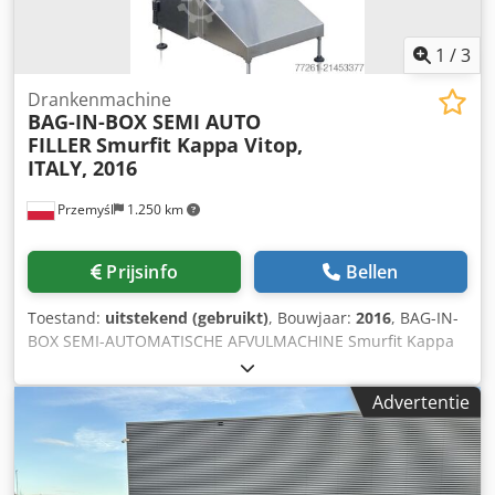
1
/
3
Drankenmachine
BAG-IN-BOX SEMI AUTO
FILLER
Smurfit Kappa Vitop,
ITALY, 2016
Przemyśl
1.250 km
Prijsinfo
Bellen
Toestand:
uitstekend (gebruikt)
, Bouwjaar:
2016
, BAG-IN-
BOX SEMI-AUTOMATISCHE AFVULMACHINE Smurfit Kappa
Vitop, ITALIË, 2016 Vulvolume zak: 1L tot 28L Vulvolume
pouch-up: 1L tot 3L Touchscreen bedieningspaneel De
Advertentie
semi-automatische afvulmachine Vitop is ontworpen voor
het afvullen van vloeibare en halfvloeibare producten in
zakken en pouches. Verbeterde houdbaarheid dankzij het
revolutionaire vulventiel dat het vacuüm- en stikstofcircuit