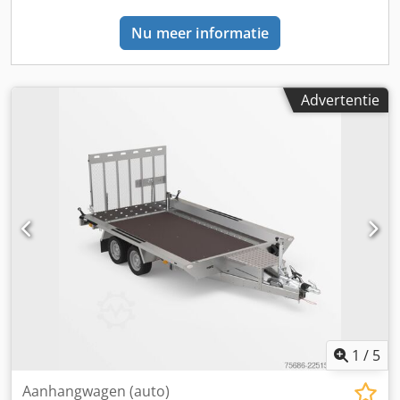
Engels, Frans, Pools en...? Dodpfx Aezr Anrsi Rjck
Nu meer informatie
Typefouten, vergissingen en tussenverkoop voorbehouden.
Advertentie
1
/
5
Aanhangwagen (auto)