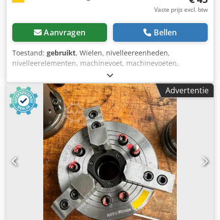
Vaste prijs excl. btw
Aanvragen
Bellen
Toestand:
gebruikt
, Wielen, nivelleereenheden,
nivelleerelementen, machinevoet, machinevoeten,
nivelleerschoenen, machinebasis, nivelleerschoen,
wigschoen, machinesteun, nivelleervoet, nivelleerwielvoet
Advertentie
-Fabrikant: Auto CFT Carrymaster, nivelleerrol 1 set / 4
stuks -Type: AC-1000 Dcjdpfeu Sv Uyex Ai Rok -
Draagvermogen: 540 kg -Zwenkwiel: Ø 72 x 31 mm -
Verstelbereik: 120 - 139 mm -Aantal: 2 sets nivelleerrollen
beschikbaar -Prijs: per set -individuele afmetingen:
140/103/H120 mm -Gewicht: 1,6 kg/stuk