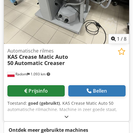
1
/
8
Automatische rilmes
KAS Crease Matic Auto
50
Automatic Creaser
Radom
1.093 km
Prijsinfo
Bellen
Toestand:
goed (gebruikt)
, KAS Crease Matic Auto 50
automatische rilmachine. Machine in zeer goede staat,
afkomstig van een overheidsinstelling. Dcjdpfszlgcyox Ai
Rek Beschrijving: Werkbreedte tot 500 mm. Vellengte tot
999 mm. Programmeermodule met de mogelijkheid om tot
Ontdek meer gebruikte machines