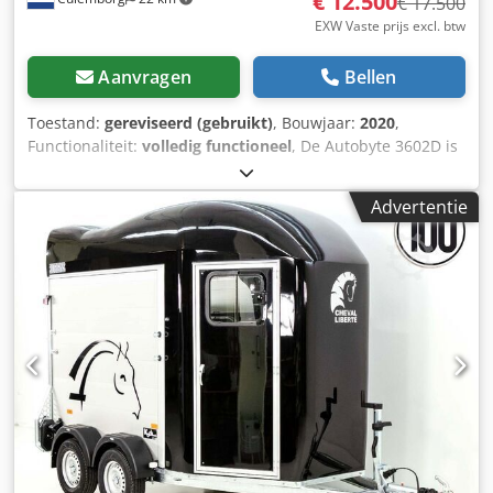
€ 12.500
Registratie van voertuigen * Bergings- en
€ 17.500
voertuigtransporten Dcodpfxozrri Se Ai Rsk ----UW VTS-
EXW Vaste prijs excl. btw
TEAM
Aanvragen
Bellen
Toestand:
gereviseerd (gebruikt)
, Bouwjaar:
2020
,
Functionaliteit:
volledig functioneel
, De Autobyte 3602D is
hét geautomatiseerde snijsysteem voor professionals die
snelheid, nauwkeurigheid en rendement willen
Advertentie
combineren. Dankzij hoogwaardige Morso guillotine-
messen realiseert u perfecte 45° hoeken in hout, kunststof
en MDF – elke keer opnieuw. Dodpfxow U D E Ee Ai Rjck
Met een capaciteit van meer dan 500 lijsten per uur tilt u
uw productie direct naar een hoger niveau. Tegelijkertijd
bespaart u aanzienlijk op materiaal: slechts 1 mm
zaagverlies per snede, waar conventionele zagen tot wel 6
mm verliezen. Slimme automatisering maakt het verschil:
Automatische belader voor tot 13 lengtes Klemsysteem
voor maximale stabiliteit en precisie Geïntegreerde splitter
die zaagstukken sorteert en afval direct afvoert Volledige
controle via een Mitsubishi touchscreen en PLC-besturing,
gecombineerd met betrouwbare SMC pneumatiek.