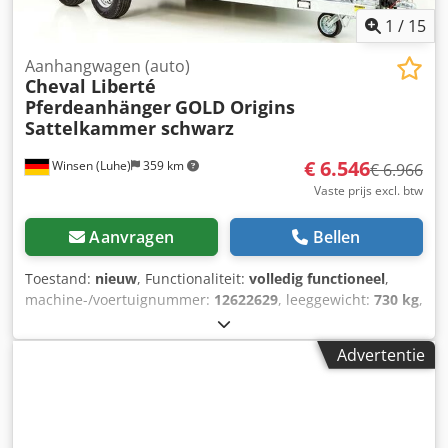
Resultaat: hogere output, minder verspilling en
1
/
15
consistente topkwaliteit – precies wat uw productie nodig
heeft.
Aanhangwagen (auto)
Cheval Liberté
Pferdeanhänger
GOLD Origins
Sattelkammer schwarz
€ 6.546
Winsen (Luhe)
359 km
€ 6.966
Vaste prijs excl. btw
Aanvragen
Bellen
Toestand:
nieuw
, Functionaliteit:
volledig functioneel
,
machine-/voertuignummer:
12622629
, leeggewicht:
730 kg
,
maximaal laadgewicht:
1.270 kg
, totaalgewicht:
2.000 kg
,
asconfiguratie:
2 assen
, laadruimte lengte:
3.280 mm
,
Advertentie
laadruimtebreedte:
1.670 mm
, laadruimtehoogte:
2.300
mm
, ophanging:
overig
, Bouwjaar:
2026
,
Productinformatie "Koch Aanhanger met zeil 150x300cm
1300kg | Type 7.13 | Hoogzeil 160cm - Blauw" Laadwagen-
aanhanger 150x300cm, 1300kg, "Type 7.13" met hoogzeil