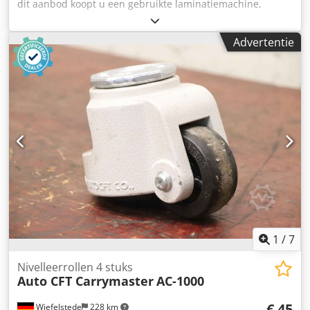
dit aanbod koopt u een gebruikte laminatiemachine,
model "GMP Qtopic-380 Auto". Verkoopproduct: 1 x GMP
Qtopic-380 Auto Het is geen probleem om de machine
Advertentie
naar uw wensen te configureren. Neem gerust contact met
ons op! Staat: Dit aanbod betreft een gebruikt apparaat,
dat mogelijk gebruikssporen vertoont (kleine krassen of
verkleuringen). Het apparaat is getest op functionaliteit.
Verpakking en verzending: U kunt het apparaat tijdens
onze openingstijden komen bekijken. Maak hiervoor een
afspraak! Een zeewaardige verpakking en wereldwijde
verzending zijn op aanvraag mogelijk. Dcjdpfx Ajzmtkmei
Rsk Voor verzending of afhaling wordt een functionele test
in video vastgelegd. Voor meer informatie kunt u uiteraard
ook persoonlijk contact met ons opnemen.
1
/
7
Nivelleerrollen 4 stuks
Auto CFT Carrymaster
AC-1000
€ 45
Wiefelstede
228 km