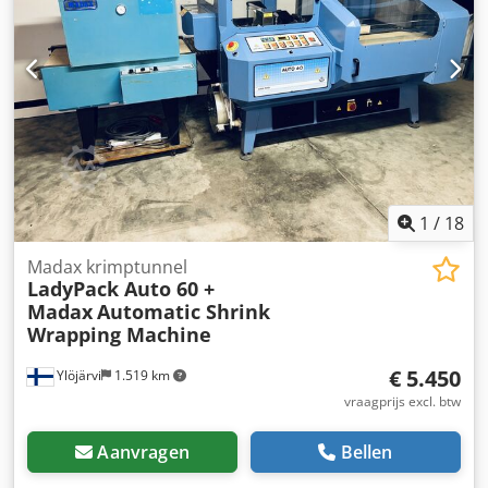
1
/
18
Madax krimptunnel
LadyPack Auto 60 +
Madax
Automatic Shrink
Wrapping Machine
€ 5.450
Ylöjärvi
1.519 km
vraagprijs excl. btw
Aanvragen
Bellen