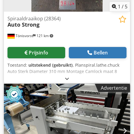
1
/
5
Spiraaldraaikop (28364)
Auto Strong
Tönisvorst
121 km
Prijsinfo
Bellen
Toestand:
uitstekend (gebruikt)
, Planspiral.lathe.chuck
Auto Sterk Diameter 310 mm Montage Camlock maat 8
Diameter kegel 139.735 Dcjdpfxsln Uixe Ai Rsk 6 Diameter
tapeind 25.4 Diameter steekcirkel 171,4 Kegelhoogte
Advertentie
inclusief flens 135 mm Gewicht 53 kg