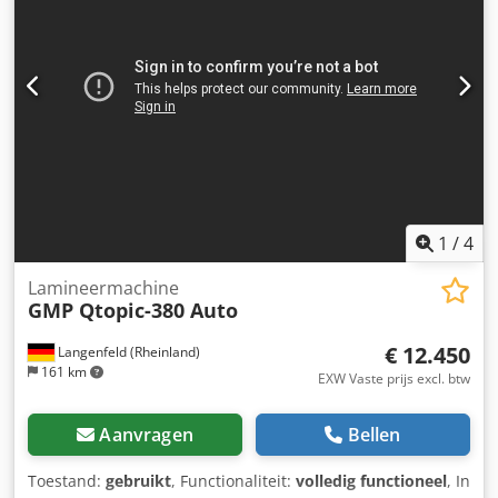
1
/
4
Lamineermachine
GMP Qtopic-380 Auto
€ 12.450
Langenfeld (Rheinland)
161 km
EXW Vaste prijs excl. btw
Aanvragen
Bellen
Toestand:
gebruikt
, Functionaliteit:
volledig functioneel
, In