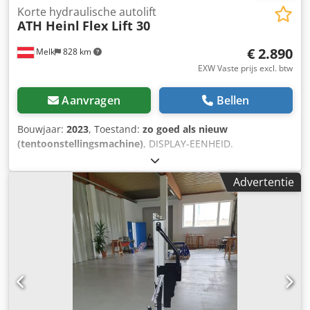
Korte hydraulische autolift
ATH Heinl
Flex Lift 30
€ 2.890
Melk
828 km
EXW Vaste prijs excl. btw
Aanvragen
Bellen
Bouwjaar:
2023
, Toestand:
zo goed als nieuw
(tentoonstellingsmachine)
, DISPLAY-EENHEID.
Hoogwaardige en robuuste korteslagheftafel met
hydraulische aandrijving, vrijwel onderhoudsvrij. Krachtige
Advertentie
hydraulische eenheid (230V / C16A) Zeer lage omrijhoogte
van slechts ca. 105 mm Geen elektrische eindschakelaars
geïnstalleerd in de schaar, beschermslang boven de
hydraulische slangen Dsdon Armwopfx Anteck
Mechanische synchronisatie door onderste
dwarsverbinding en dubbele hydraulische
daalvergrendeling (geen veiligheidspal of perslucht nodig)
Hoge hefkracht al vanaf het nulpunt Nooddaalsysteem bij
stroomuitval Ideaal voor schilder- en carrosseriebedrijven,