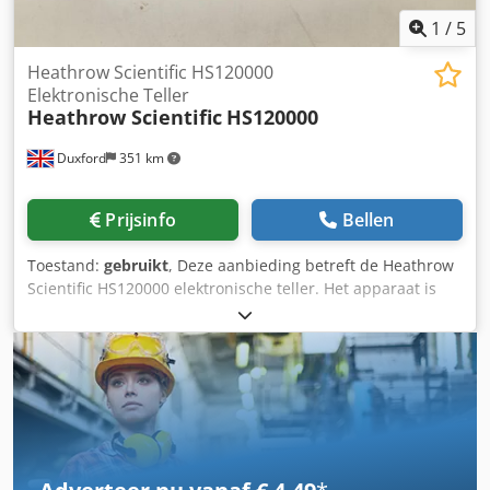
Leveringsvoorwaarden: vanaf fundering Onder stroom:
1
/
5
Nee
Heathrow Scientific HS120000
Elektronische Teller
Heathrow Scientific
HS120000
Duxford
351 km
Prijsinfo
Bellen
Toestand:
gebruikt
, Deze aanbieding betreft de Heathrow
Scientific HS120000 elektronische teller. Het apparaat is
volledig functioneel en direct inzetbaar. Ontworpen voor
nauwkeurige en efficiënte teltoepassingen, voorzien van
een helder digitaal display en een gebruiksvriendelijke
interface, waardoor het ideaal is voor laboratorium- en
industriële omgevingen. Dcedpfx Aneyyb Ehstek
Transparantieverslag en technische audit: • Herkomst:
Biotech-/Onderzoeksfaciliteit • Staat: Direct van de
werkbank (Gedecontamineerd/Oorspronkelijk) •