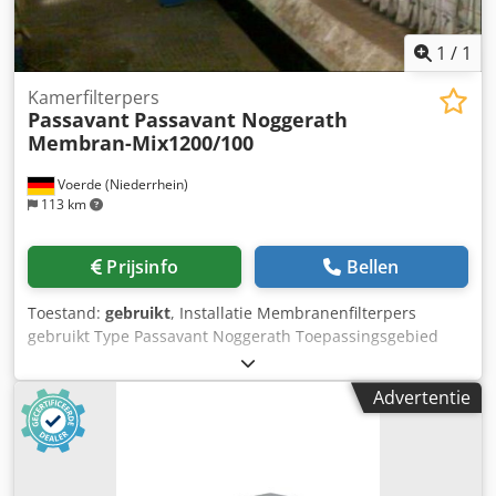
1
/
1
Kamerfilterpers
Passavant
Passavant Noggerath
Membran-Mix1200/100
Voerde (Niederrhein)
113 km
Prijsinfo
Bellen
Toestand:
gebruikt
, Installatie Membranenfilterpers
gebruikt Type Passavant Noggerath Toepassingsgebied
Slibontwatering Constructie Zijkader Filterplaatformaat
1200x1200 Aantal platen 100 stuks / membraanmix
Advertentie
Filterplaten PP Filterdoeken optioneel leverbaar afgestemd
op het medium Persinhoud ca. 2900 dm³ Dedpfx Aswy H
Nrenteck Filterdruk ca. 15 bar Pomptechniek optioneel
Koop of huur Bezichtiging van de installaties bij ons op