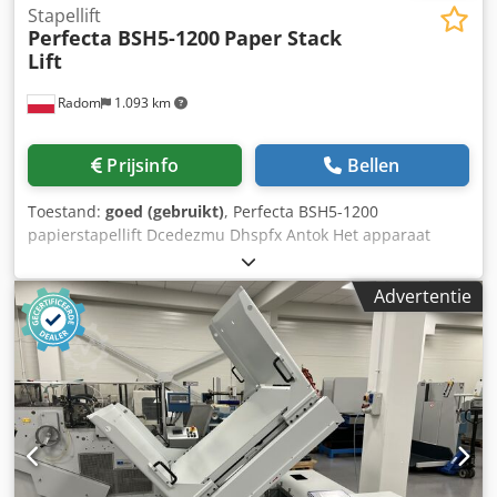
Stapellift
Perfecta BSH5-1200
Paper Stack
Lift
Radom
1.093 km
Prijsinfo
Bellen
Toestand:
goed (gebruikt)
, Perfecta BSH5-1200
papierstapellift Dcedezmu Dhspfx Antok Het apparaat
verkeert in perfecte staat. Hydraulische aandrijving,
moderne hydraulische eenheid. 400V stroomvoorziening.
Advertentie
Automatische en handmatige hefcycli, snelle werking.
Laadvermogen: 1200 kg. Pallet-/velafmetingen: 990 x 1350
mm. Documentatie inbegrepen.