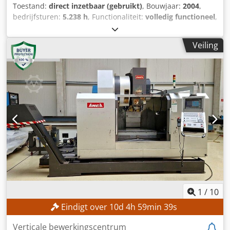
Toestand:
direct inzetbaar (gebruikt)
, Bouwjaar:
2004
,
bedrijfsturen:
5.238 h
, Functionaliteit:
volledig functioneel
,
machine-/voertuignummer:
120007
, verplaatsingsafstand
X-as:
1.200 mm
, verplaatsing Y-as:
700 mm
,
Veiling
verplaatsingsafstand Z-as:
750 mm
, controller model:
Heidenhain TNC530
, spilsnelheid (max.):
8.000 rpm
, Geen
minimale prijs – gegarandeerde verkoop tegen het hoogste
bod! TECHNISCHE GEGEVENS Verplaatsing X-as: 1.200 mm
Verplaatsing Y-as: 700 mm Verplaatsing Z-as: 750 mm
Spindelsnelheid: 8.000 omw/min MACHINEGEGEVENS
Besturingsmodel: Heidenhain TNC 530 Bedrijfsspanning:
400 V / 50 Hz Besturingsspanning: 24 V Dodpfjzpwykex
Antjck Vermogen: 35 kVA Nominale stroom: 50 A
Hoofdschakelaar: 6,3 A Bedrijfstijden Spindeltijden: 5.238
uur Inschakeltijden besturing: 17.705 uur
1
/
10
Eindigt over
10
d
4
h
59
min
36
s
Verticale bewerkingscentrum