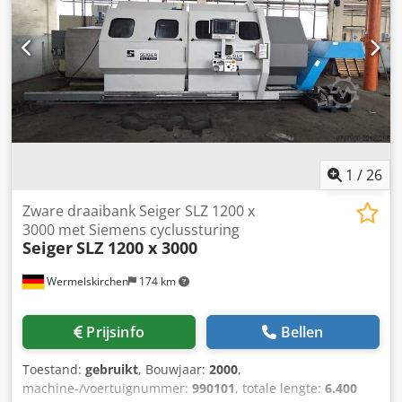
1
/
26
Zware draaibank Seiger SLZ 1200 x
3000 met Siemens cyclussturing
Seiger
SLZ 1200 x 3000
Wermelskirchen
174 km
Prijsinfo
Bellen
Toestand:
gebruikt
, Bouwjaar:
2000
,
machine-/voertuignummer:
990101
, totale lengte:
6.400