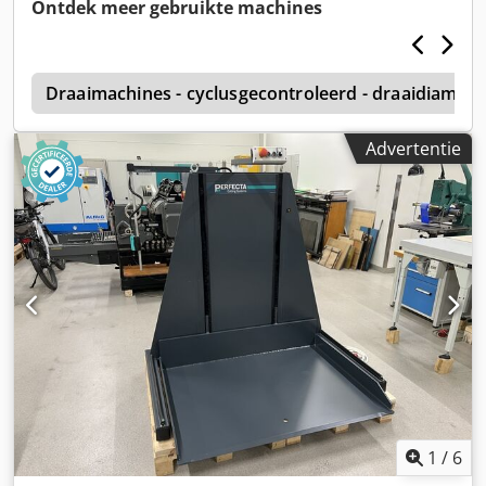
Ontdek meer gebruikte machines
k
Draaimachines - cyclusgecontroleerd - draaidiame
Advertentie
1
/
6