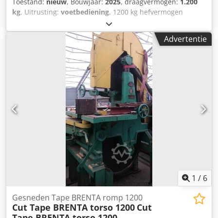
Toestand:
nieuw
, Bouwjaar:
2025
, draagvermogen:
1.200
kg
, Uitrusting:
voetbediening
, 1200 kg hefvermogen
lasdraaitafel, CE-certificaat Hefvermogen horizontaal 1200
kg Hefvermogen gekanteld 1200 kg bij lastzwaartepunt 250
Advertentie
mm Zeer robuust uitgevoerd Dcedjxq S Niepfx Antok
Traploos regelbaar toerental van 0,05 tot 0,7 omw/min
(meer omwentelingen mogelijk tegen geringe
ombouwwaarde) Diameter draaitafel 1200 mm Kanteling
tot 120° Hoogte horizontaal 1,05 m, gekanteld tot midden
880 mm Hand- en voetbediening op afstand Lengte 1,35 m
x breedte 1,2 m Spantang of snelwisselspantang
afhankelijk van de grootte tegen meerprijs Zoals
afgebeeld, diameter 1000 mm, prijs € 2.900 (speciale prijs,
verkoop alleen in combinatie met draaitafel)
Tegengewichtlager met stappen € 480, tegengewichtlager
met schroefverstelling € 880, hefvermogen 4000 kg
1
/
6
Gesneden Tape BRENTA romp 1200
Cut Tape BRENTA torso 1200
Cut
Tape BRENTA torso 1200