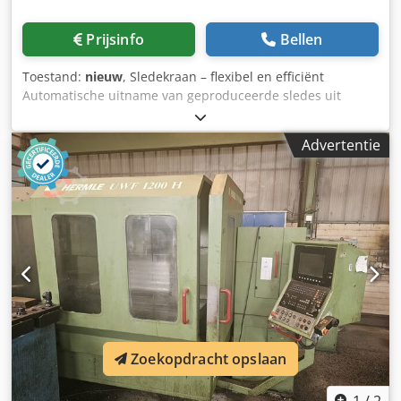
manoeuvreren, snellere werkprocessen en een efficiëntere
materiaalstroom maken hem tot een onmisbare hulp op
Prijsinfo
Bellen
moderne bouwplaatsen.
Toestand:
nieuw
, Sledekraan – flexibel en efficiënt
Automatische uitname van geproduceerde sledes uit
bestaande productielijnen. Dcsdpfx Asztdp Tentjk -
Stapelen en nesten van de sledes - Geschikt voor
Advertentie
verschillende afmetingen sledes - Integratie in bestaande
installaties - Vermindering van handmatig werk - Efficiënte
en ruimtebesparende stapelopstelling Ideaal voor het
achteraf automatiseren van bestaande
sledeproductielijnen.
Zoekopdracht opslaan
1
/
2