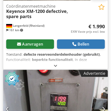
Coördinatenmeetmachine
Keyence XM-1200
defective,
spare parts
€ 1.990
Langenfeld (Rheinland)
161 km
EXW Vaste prijs excl. btw
Aanvragen
Bellen
Toestand:
defecte reserveonderdelenhouder (gebruikt)
,
Functionaliteit:
beperkte functionaliteit
, In deze
aanbieding koopt u een defect coördinaatmeetapparaat,
type "Keyence XM-1200". Djdpfx Aeyrcx Ssntsck Het betreft:
Advertentie
1x Keyence XM-1200, inclusief de op de foto's weergegeven
accessoires. Staat: Dit is een gebruikte machine, die
mogelijk gebruikssporen vertoont (kleine krassen of
verkleuringen). Het apparaat is niet functioneel.
Verpakking en verzending: U kunt het apparaat tijdens
onze openingstijden komen bekijken. Maak hiervoor een
afspraak! Een zeewaardige verpakking en wereldwijde