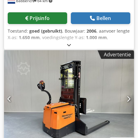
Babberich
64 km
Prijsinfo
Bellen
Toestand:
goed (gebruikt)
, Bouwjaar:
2006
, aanvoer lengte
X-as:
1.650 mm
, voedingslengte Y-as:
1.000 mm
,
Langgatboormachine Imsa - MF 1200 BBL MACH-ID 9176
Merk: Imsa Type: MF 1200 BBL Besturing: SELCA S4045
Advertentie
Bouwjaar: 2006 Max. boorcapaciteit Ø staal: 5 - 40mm
Verplaatsing X - as: 1650mm Verplaatsing Y - as: 1000mm
Verplaatsing W - as: 500mm Tafel afmeting lengte x
breedte / of ø:1200 x 1500mm Spindel pinole opname Mk:
SK40Mk Toeren - Range: 4200Rpm Lengte: 6500mm
Breedte: 3800mm Hoogte: 3400mm Gewicht: 6500kg
Djdswyup Tjpfx Anteck