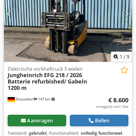
- HEFVERMOGEN 1300 KG @ 1200 MM - uitgevoerd met
Spreider !! - VETTER klik forks 1200 -> 2000 mm !! -
PROPORTIONELE hef & daal ventielen - met VRIJDRAGENDE
lepels - GESCHIKT voor alle soorten pallets - Breedte
tussen de steunpoten 1340 MM !!
POWERSTEERINGComplete LIKE NEW !!
1
/
9
Elektrische vorkheftruck 3 wielen
Jungheinrich
EFG 218 / 2026
Batterie refurbished/ Gabeln
1200 m
€ 8.600
Düsseldorf
147 km
vraagprijs excl. btw
Aanvragen
Bellen
Toestand:
gebruikt
, Functionaliteit:
volledig functioneel
,