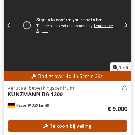
ruimte 2,8 m
1
/
9
Eindigt over
4
d
4
h
54
min
36
s
Verticaal bewerkingscentrum
KUNZMANN
BA 1200
Hessen
339 km
€ 9.000
Te koop bij veiling