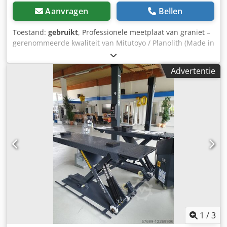
Aanvragen
Bellen
Toestand:
gebruikt
, Professionele meetplaat van graniet –
gerenommeerde kwaliteit van Mitutoyo / Planolith (Made in
Germany). Ideaal voor gebruik in kwaliteitscontrole,
gereedschapswerkplaatsen en metrologie. ⸻
Advertentie
Specificaties: • Afmetingen plaat: ca. 1200 x 800 mm •
Dikte: ca. 170 mm • Gewicht: ca. 460 kg •
Nauwkeurigheidsklasse: DIN 876/0 (hoge precisie) •
Toegestane afwijking: 0,009 mm • Werkelijke afwijking:
0,00273 mm • Producent: Planolith GmbH / Mitutoyo • Land
van productie: Duitsland • Inclusief: robuust stalen
onderstel ⸻ Voordelen: Zeer hoge
meetnauwkeurigheid Stabiele constructie – zwaar graniet
dempt trillingen Ideaal voor meten, aftekenen en
controleren van onderdelen Professioneel gereedschap
Direct inzetbaar ⸻ Dcodpfx Aoyw Ubqsntok Staat:
Gebruikte staat – vertoont normale gebruikssporen
(krassen zichtbaar op het oppervlak), maar volledig
functioneel en behoudt de technische eigenschappen.
1
/
3