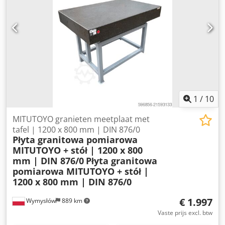
afspraak mogelijk.
1
/
10
MITUTOYO granieten meetplaat met
tafel | 1200 x 800 mm | DIN 876/0
Płyta granitowa pomiarowa
MITUTOYO + stół | 1200 x 800
mm | DIN 876/0
Płyta granitowa
pomiarowa MITUTOYO + stół |
1200 x 800 mm | DIN 876/0
€ 1.997
Wymysłów
889 km
Vaste prijs excl. btw