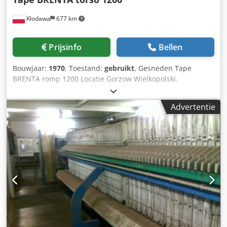
Kłodawa
677 km
Prijsinfo
Bellen
Bouwjaar:
1970
, Toestand:
gebruikt
, Gesneden Tape
BRENTA romp 1200 Locatie Gorzow Wielkopolski.
Leveringsvoorwaarden Kosten van de levering Client cover
Opstarttype onderhandeld Dodpfx Anjcudizotjck
Advertentie
Beschrijving Opmerkingen Verticale lintzaag blad
stylitowane carbide wieldiameter 1200 mm, verstelbare
mechanische feed, feed-verordening soepel op de tape en
de wielen plat, gietijzer, geen behoefte te verankeren.
Belangrijk machine heeft de mogelijkheid om de diameters
versneden tot 330 mm, nieuwe Elektra, een volledig klaar
om te gaan, belt breedte 200 mm stylit, na gieten rubber
op de wielen niet hoeft te regenereren.