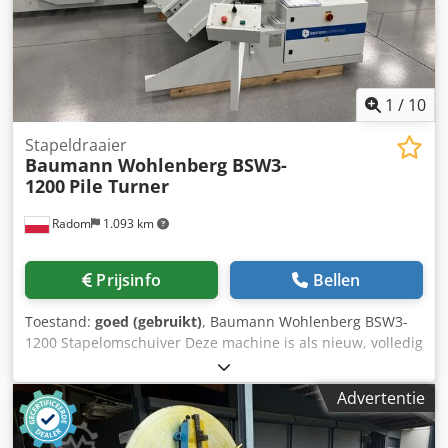
1
/
10
Stapeldraaier
Baumann Wohlenberg BSW3-
1200
Pile Turner
Radom
1.093 km
Prijsinfo
Bellen
Toestand:
goed (gebruikt)
, Baumann Wohlenberg BSW3-
1200 Stapelomschuiver Deze machine is als nieuw, volledig
functioneel en direct inzetbaar. Dit is de meest uitgebreide
omschuiver die de Duitse fabrikant Baumann Wohlenberg
Advertentie
aanbiedt. Het betreft het huidige model. Bouwjaar: 2017.
Technische specificaties: Plaatformaat: 1440 x 850 mm
Stapelhoogte: 1450 mm Draagvermogen: 1200 kg Gewicht