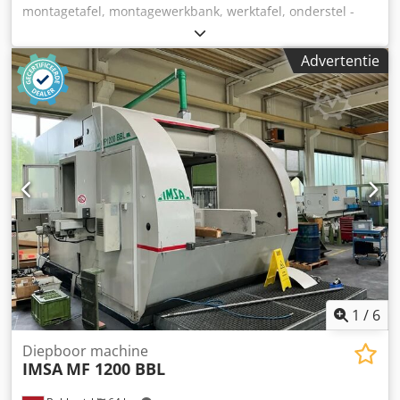
montagetafel, montagewerkbank, werktafel, onderstel -
Onderstel: werktafel met buisframe en montageplaten
voor zwenkwielen -Breedte: 1200 mm -Diepte: 800 mm -
Advertentie
Hoogte: 720 mm -Aantal: 1x werkbank aanwezig -Gewicht:
29 kg Dcsdpfx Anszru Tmstjk
1
/
6
Diepboor machine
IMSA
MF 1200 BBL