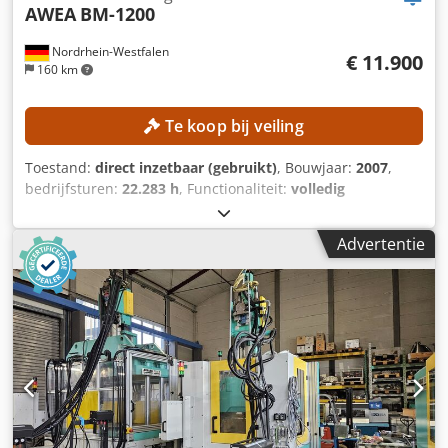
AWEA
BM-1200
Nordrhein-Westfalen
€ 11.900
160 km
Te koop bij veiling
Toestand:
direct inzetbaar (gebruikt)
, Bouwjaar:
2007
,
bedrijfsturen:
22.283 h
, Functionaliteit:
volledig
functioneel
, machine-/voertuignummer:
7076
,
verplaatsingsafstand X-as:
1.200 mm
, verplaatsing Y-as:
Advertentie
600 mm
, verplaatsingsafstand Z-as:
600 mm
, controller
model:
Heidenhain iTNC 530
, spilsnelheid (max.):
6.000
rpm
, TECHNISCHE GEGEVENS Verplaatsing X-as: 1.200 mm
Verplaatsing Y-as: 600 mm Verplaatsing Z-as: 600 mm
Werktablet Afmetingen werkvlak: 1.300 × 600 mm
Maximale belasting werkvlak: 1.200 kg Afstand werkvlak tot
onderkant spindel: 125–725 mm Spindel en
gereedschapshouder Maximale spindeltoerentallen: 6.000
toeren/min Spindelhouder: SK 50 Spindelmotorvermogen
S1: 10 kW Voedingen en snelle verplaatsingen