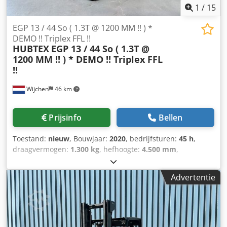
1
/
15
EGP 13 / 44 So ( 1.3T @ 1200 MM !! ) *
DEMO !! Triplex FFL !!
HUBTEX
EGP 13 / 44 So ( 1.3T @
1200 MM !! ) * DEMO !! Triplex FFL
!!
Wijchen
46 km
Prijsinfo
Bellen
Toestand:
nieuw
, Bouwjaar:
2020
, bedrijfsturen:
45 h
,
draagvermogen:
1.300 kg
, hefhoogte:
4.500 mm
,
brandstoftype:
elektrisch
, masttype:
triplex
, bouwhoogte:
2.140 mm
, Manufacturer + model:HUBTEX / GENKINGER
Advertentie
EGP 13/44 So Mast:3F4500 ID:24053.0388 Cat.:New
Mast:3F4500 Forks:1200/2000 mm Lowered height:2140
mm Dedpszq T T Njfx Antsck Lifting height:4500 mm
Capacity:1300 kg Year:2020 Hours:45 hours Capacity:24 v /
345 ah Options:ZEER unieke SPECIAL bouw BREEDSPOOR !!!