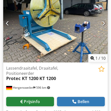
van het apparaat: 2200 kg Voeding: 380V
Bedieningspaneel, snelle werking, hydraulische
aandrijving. Dedpfx Aszlab Njntjck Uitrusting:
Elektronische omschakelvergrendeling Geruisloze werking.
Documentatie is bijgeleverd. Compact ontwerp,
ruimtebesparend.
1
/
10
Lassendraaitafel, Draaitafel,
Positioneerder
Protec KT 1200
KT 1200
Hergensweiler
596 km
Prijsinfo
Bellen