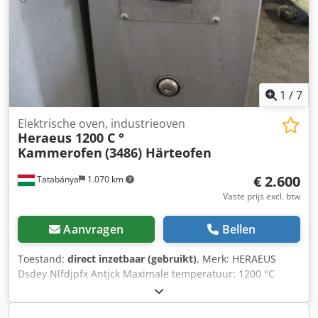
verzending zijn op aanvraag mogelijk. Voor verzending of
afhaling wordt een functionele test in video vastgelegd.
Voor meer informatie kunt u uiteraard ook persoonlijk
contact met ons opnemen.
1
/
7
Elektrische oven, industrieoven
Heraeus 1200 C °
Kammerofen
(3486) Härteofen
€ 2.600
Tatabánya
1.070 km
Vaste prijs excl. btw
Aanvragen
Bellen
Toestand:
direct inzetbaar (gebruikt)
, Merk: HERAEUS
Dsdey Nlfdjpfx Antjck Maximale temperatuur: 1200 °C
Oven binnematen: 390 x 200 mm, diepte: 650 mm