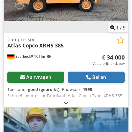
1
/
9
Compressor
Atlas Copco
XRHS 385
€ 34.000
Saerbeck
161 km
Vaste prijs excl. btw
Aanvragen
Bellen
Toestand:
goed (gebruikt)
, Bouwjaar:
1995
,
Schroefcompressor Fabrikant: Atlas Copco Type: XRHS 385
Productiejaar: 1995 Bedrijfsuren: ca. 12.865 h Persdruk: 20
bar Vermogen: 224 kW Csdpfjvi Hplex Amyerf Motor:
OM441LA Gewicht: 5,8 ton