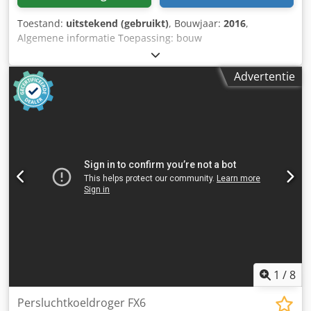
Toestand:
uitstekend (gebruikt)
, Bouwjaar:
2016
,
Algemene informatie Toepassing: bouw
Referentienummer: 4 Gewichten Ledig gewicht: 1.300 kg
Functionaliteit Afmetingen laadruimte: 200 x 70 x 60 cm
Advertentie
CE-markering: ja Onderhoud, historie en staat Aantal
vorige eigenaars: 1 Technische staat: zeer goed Optische
staat: zeer goed Aanvullende informatie Geschikt voor de
volgende machines: 17-29 ton Leveringsvoorwaarden: EXW
Werkdruk: 160-180 bar Vereiste hydraulische
doorstroming: 155 l/min Crsdpfjvpq Thsx Amyjf
Slagfrequentie: 330-680 Laatste inspectie: 2025-01-02
Productieland: DE Aanvullende informatie Neem contact
op met Ö. Inalkac voor meer informatie.
1
/
8
Persluchtkoeldroger FX6