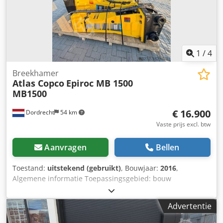
1
/
4
Breekhamer
Atlas Copco
Epiroc MB 1500
MB1500
€ 16.900
Dordrecht
54 km
Vaste prijs excl. btw
Aanvragen
Bellen
Toestand:
uitstekend (gebruikt)
, Bouwjaar:
2016
,
Algemene informatie Toepassingsgebied: bouw
Referentienummer: 4 Gewichten Leeggewicht: 1.300 kg
Functioneel Afmetingen laadruimte: 200 x 70 x 60 cm
Advertentie
Credpfx Amovpq Tboyof CE-markering: ja Onderhoud,
historie en staat Aantal vorige eigenaren: 1 Technische