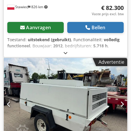
€ 82.300
Stawiec
826 km
Vaste prijs excl. btw
Aanvragen
Bellen
Toestand:
uitstekend (gebruikt)
, Functionaliteit:
volledig
functioneel
, Bouwjaar:
2012
, bedrijfsturen:
5.718 h
,
Draagbare compressor ATLAS COPCO DrillAir XRYS 577CD,
machine met nakekoeler, volledig geserviced Technische
Advertentie
gegevens: capaciteit: 34,2 m³/min; werkdruk: 35 bar;
bouwjaar: 2012; motor: CAT C18 429 kW urenstand: 5718 h
compressor volledig operationeel, gebruiksklaar, garantie
nettoprijs: 350.000 PLN brutoprijs: 430.500 PLN Cjdpoxu
Exxofx Amyjrf machine geïmporteerd in perfecte staat
Hieronder links naar video's.