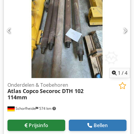
1
/
4
Onderdelen & Toebehoren
Atlas Copco
Secoroc DTH 102
114mm
Schorfheide
574 km
Prijsinfo
Bellen