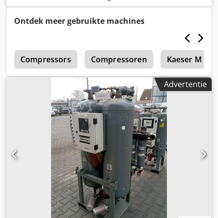
Gewicht: 18 kg
Ontdek meer gebruikte machines
s
Compressors
Compressoren
Kaeser M 121
Advertentie