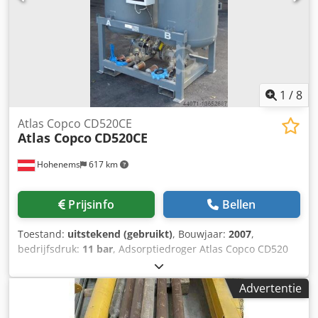
1
/
8
Atlas Copco CD520CE
Atlas Copco
CD520CE
Hohenems
617 km
Prijsinfo
Bellen
Toestand:
uitstekend (gebruikt)
, Bouwjaar:
2007
,
bedrijfsdruk:
11 bar
, Adsorptiedroger Atlas Copco CD520
met 31,20 m3/min Crodpfx Amoqay R Doyof
Advertentie