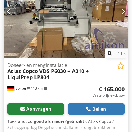
1
/
13
Doseer- en menginstallatie
Atlas Copco
VDS P6030 + A310 +
LiquiPrep LP804
€ 165.000
Borken
113 km
Vaste prijs excl. btw
Aanvragen
Bellen
Toestand:
zo goed als nieuw (gebruikt)
, Atlas Copco /
Scheugenpflug De gehele installatie is ongebruikt en in