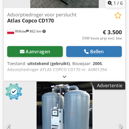
1
/
6
Adsorptiedroger voor perslucht
Atlas Copco
CD170
€ 3.500
Wilków
862 km
EXW Vaste prijs excl. btw
Aanvragen
Bellen
Toestand:
uitstekend (gebruikt)
, Bouwjaar:
2005
,
Adsorptiedroger ATLAS COPCO CD170 nr. AII801294
S014387 Csdpfx Amezl Uhdoyorf 11 bar Bouwjaar 2005
6,12 m³/min NIEUW!
Advertentie