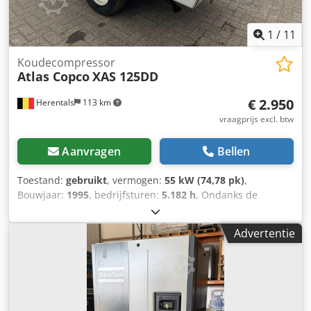
1
/
11
Koudecompressor
Atlas Copco
XAS 125DD
€ 2.950
Herentals
113 km
vraagprijs excl. btw
Aanvragen
Bellen
Toestand:
gebruikt
, vermogen:
55 kW (74,78 pk)
,
Bouwjaar:
1995
, bedrijfsturen:
5.182 h
, Ondanks de
zorgvuldigheid bij het correct invoeren van de gegevens,
kunnen wij niet verantwoordelijk worden gesteld voor
Advertentie
eventuele fouten in deze advertentie. Afbeeldingen
kunnen afwijken van de werkelijkheid. TLD Trucks & Vans
BV Wolfstee 44 B-2200 Herentals België Tel: Leemans
Thierry Tel: Leemans Dino = Meer informatie = Bouwjaar:
1995 Toepassing: bouwsector Crsdpfxjzr Uxvj Amyjf