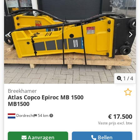
staat: zeer goed Visuele staat: zeer goed Aanvullende
informatie Geschikt voor de volgende machines: 17-29 ton
Leveringsvoorwaarden: EXW Werkdruk: 160-180 bar
Benodigde hydraulische doorstroming: 155 l/min
Slagfrequentie: 330-680 Laatste inspectie: 2025-01-02
Productieland: DE Aanvullende informatie Neem contact
op met Ö. Inalkac voor meer informatie.
1
/
4
Breekhamer
Atlas Copco
Epiroc MB 1500
MB1500
€ 17.500
Dordrecht
54 km
Vaste prijs excl. btw
Aanvragen
Bellen