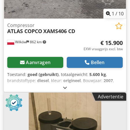
1
/
10
Compressor
ATLAS COPCO
XAMS406 CD
€ 15.900
Wilków
862 km
EXW vraagprijs excl. btw
Aanvragen
Bellen
Toestand:
goed (gebruikt)
, totaalgewicht:
5.600 kg
,
brandstoftype:
diesel
, kleur:
origineel
, Bouwjaar:
2007
,
machine-/voertuignummer:
YA3-062658-70614985
,
GEPRODUCEERD DOOR ATLSCOPCO TYPE XAMS406CD S/N
Advertentie
YA3-062658-70614985 JAAR 2007 VERMOGEN (kW) 186
UITGEVEN. (m3/min) 24,5 CIS (bar) 8.6 OMVORMER Nr
WBUD. ONTVOCHTIGER nr WISSELAAR nr GEKOELDE
(POW/WATER) lucht OP DE TANK nr DOCUMENTEN nr
Cedpfx Ajvrfkyemyerf NIEUW/GEBRUIKT GEBRUIKT