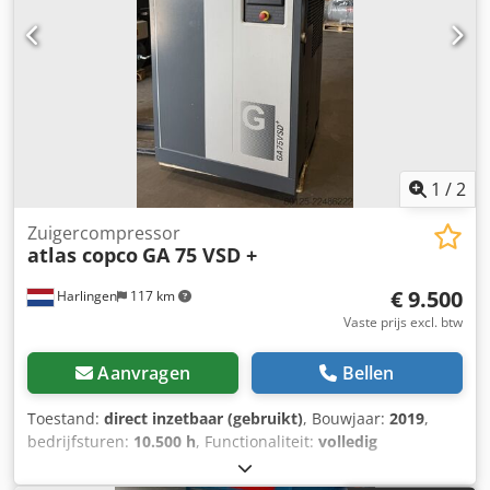
Serienummer: YA304706900245509 Neem contact op met
Thierry Leemans voor meer informatie.
1
/
2
Zuigercompressor
atlas copco
GA 75 VSD +
€ 9.500
Harlingen
117 km
Vaste prijs excl. btw
Aanvragen
Bellen
Toestand:
direct inzetbaar (gebruikt)
, Bouwjaar:
2019
,
bedrijfsturen:
10.500 h
, Functionaliteit:
volledig
functioneel
, totaalgewicht:
898 kg
, vermogen:
75 kW
(101,97 pk)
, volumestroom:
476 m³/u
, druk (max.):
13 bar
,