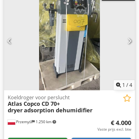
1
/
4
Koeldroger voor perslucht
Atlas Copco CD 70+
dryer
adsorption dehumidifier
€ 4.000
Przemyśl
1.250 km
Vaste prijs excl. btw