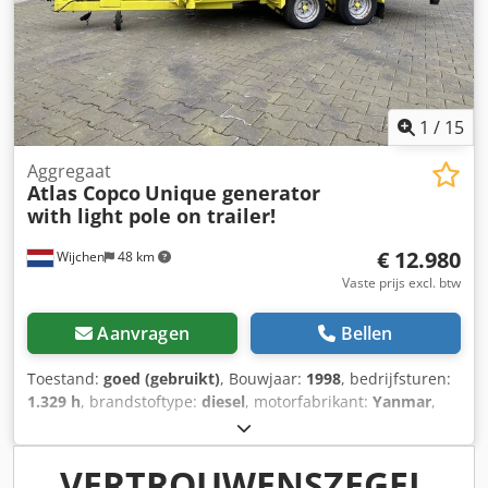
en fouten in de technische specificaties zijn
voorbehouden!) V
1
/
15
Aggregaat
Atlas Copco
Unique generator
with light pole on trailer!
€ 12.980
Wijchen
48 km
Vaste prijs excl. btw
Aanvragen
Bellen
Toestand:
goed (gebruikt)
, Bouwjaar:
1998
, bedrijfsturen:
1.329 h
, brandstoftype:
diesel
, motorfabrikant:
Yanmar
,
Toepassingsdoel: Bouw Aandrijving: Wiel Leeggewicht:
3.380 kg Aantal eigenaren: 1 Technische staat: goed
Optische staat: goed Land van productie: NL Neem contact
VERTROUWENSZEGEL