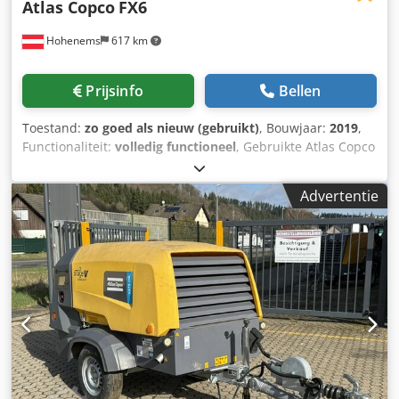
Atlas Copco
FX6
Hohenems
617 km
Prijsinfo
Bellen
Toestand:
zo goed als nieuw (gebruikt)
, Bouwjaar:
2019
,
Functionaliteit:
volledig functioneel
, Gebruikte Atlas Copco
FX6 koeldroger 2,34 m³/min Cedpezrtbiefx Amyerf 14 bar
Bouwjaar: 2019
Advertentie