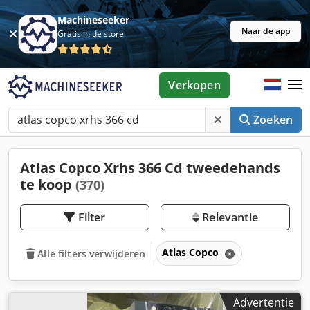
Machineseeker
Naar de app
Gratis in de store
Verkopen
Zoeken
Atlas Copco Xrhs 366 Cd tweedehands
te koop
(370)
Filter
Relevantie
Atlas Copco
Alle filters verwijderen
Advertentie