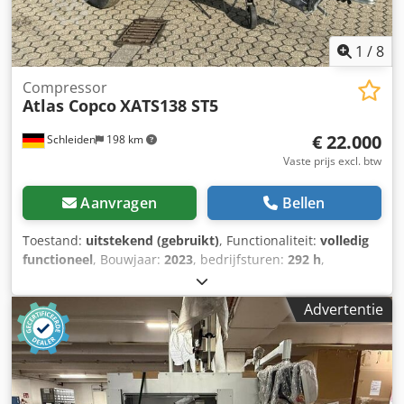
1
/
8
Compressor
Atlas Copco
XATS138 ST5
€ 22.000
Schleiden
198 km
Vaste prijs excl. btw
Aanvragen
Bellen
Toestand:
uitstekend (gebruikt)
, Functionaliteit:
volledig
functioneel
, Bouwjaar:
2023
, bedrijfsturen:
292 h
,
Emissieniveau 5, bedrijfsdruk 7,0 bar, debiet 7,0 m3/min;
bedrijfsdruk 8,6 bar, debiet 6,0 m3/min; bedrijfsdruk 10,3
Advertentie
bar, debiet 5,0 m3/min. Crjdpfeznww Hsx Amyef