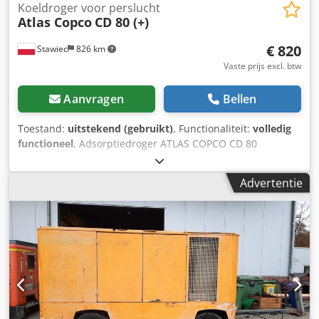
Koeldroger voor perslucht
Atlas Copco
CD 80 (+)
€ 820
Stawiec
826 km
Vaste prijs excl. btw
Aanvragen
Bellen
Toestand:
uitstekend (gebruikt)
, Functionaliteit:
volledig
functioneel
, Adsorptiedroger ATLAS COPCO CD 80
Technische gegevens: Crsdjzm Ip Rspfx Amyof capaciteit:
4800 l/min; droger is volledig functioneel; nettoprijs: 3500
Advertentie
zł brutoprijs: 4305 zł