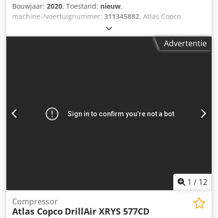
Bouwjaar:
2020
, Toestand:
nieuw
,
machine-/voertuignummer:
311345882
, Atlas Copco
Secoroc DTH Boorstang 102 114mm ongebruikt 4x 102mm /
L= 5000mm Codpjmwittofx Amyorf 4x 114mm / L= 6000mm
Advertentie
3x schachtadapters 114mm 1x boor 140mm Verder
informatie Gebruiksdoel: bouw, Algemene staat: zeer goed,
Technische staat: zeer goed, Zichtbare staat: zeer goed,
1
/
12
Compressor
Atlas Copco
DrillAir XRYS 577CD