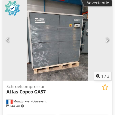
Advertentie
type koeling:
lucht
, Uitrusting:
Typeplaat beschikbaar,
documentatie / handleiding
, nette goed werkende
schroefcompressor 75 KW Freqentiegestuurd Codpfx
Amjzrihreyorf
1
/
3
Schroefcompressor
Atlas Copco
GA37
Montigny-en-Ostrevent
244 km