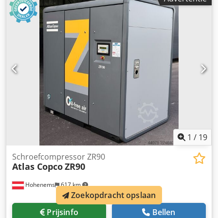
meerprijs mogelijk. Fouten en tussenverkoop
voorbehouden. Wij nemen graag uw oude voertuig in ruil.
Financiering/leasing is ook mogelijk zonder aanbetaling!
Heeft u nog vragen? Wij adviseren u graag!
1
/
19
Schroefcompressor ZR90
Atlas Copco
ZR90
Hohenems
617 km
Zoekopdracht opslaan
Prijsinfo
Bellen