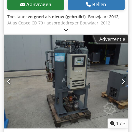
Aanvragen
Bellen
Toestand:
zo goed als nieuw (gebruikt)
, Bouwjaar:
2012
,
Atlas Copco CD 70+ adsorptiedroger Bouwjaar: 2012
Capaciteit: 4.200 l/min Drukdauwpunt: -40 °C Drukval: 0,16
bar Max. werkdruk: 14,5 bar Filtermaten: DD / PD 60 - DDp
Advertentie
60 Gewicht: 120 kg Afmetingen: 550 (L) × 364 (B) × 1479 (H)
mm Inlaat luchttemperatuur: 35 °C
Omgevingstemperatuur: 25 °C Werkdruk: 7 bar
Credoyzaamjpfx Amyef
1
/
3