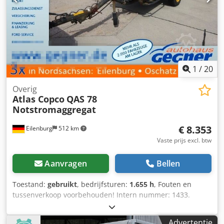
1
/
20
Overig
Atlas Copco
QAS 78
Notstromaggregat
€ 8.353
Eilenburg
512 km
Vaste prijs excl. btw
Aanvragen
Bellen
Toestand:
gebruikt
, bedrijfsturen:
1.655 h
, Fouten en
tussenverkoop voorbehouden! Intern nummer: 1433.
PERKINS-motor. Codpjzp Avkofx Amyerf Het voertuig is niet
gereviseerd! Levering door heel Duitsland is tegen
Advertentie