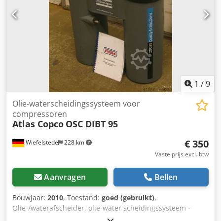
1
/
9
Olie-waterscheidingssysteem voor
compressoren
Atlas Copco
OSC DIBT 95
€ 350
Wiefelstede
228 km
Vaste prijs excl. btw
Aanvragen
Bellen
Bouwjaar:
2010
, Toestand:
goed (gebruikt)
,
Olie-/waterafscheider, olie-water scheidingssysteem -
Afmetingen: 660/260/H700 mm Cjdpfx Amjb A Sgkeyorf -