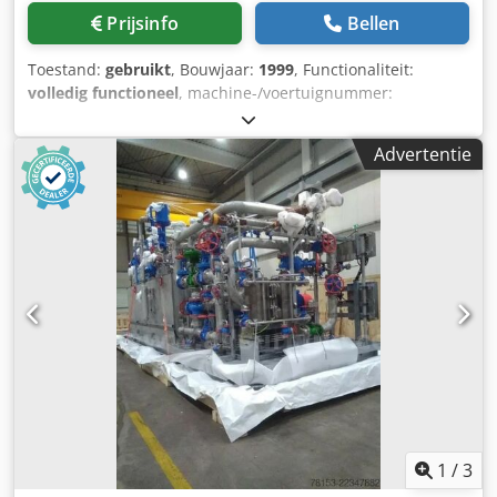
Prijsinfo
Bellen
Toestand:
gebruikt
, Bouwjaar:
1999
, Functionaliteit:
volledig functioneel
, machine-/voertuignummer:
AII362754
, vermogen:
37 kW (50,31 pk)
, bedrijfsdruk:
7
bar
, Uitrusting:
Typeplaat beschikbaar, compressor,
Advertentie
persluchtsysteem
, De gesmeerde compressor Atlas Copco
GA37 is een krachtige en betrouwbare machine,
ontworpen om optimale prestaties te leveren in
verschillende industriële omgevingen. Dit gebruikte model,
met een vermogen van 37 kW, kan werken met een druk
van 7,5 bar, waardoor het ideaal is voor toepassingen die
een constante druk en energie-efficiëntie vereisen. De
GA37 is vervaardigd door Atlas Copco, een
toonaangevende speler in de industrie van
persluchttoepassingen, en staat bekend om zijn
duurzaamheid en robuuste constructie. Dankzij de
geavanceerde technologie zorgt deze compressor voor een
stille werking en garandeert hij tegelijkertijd een
hoogwaardige productie van perslucht. Dit model is
1
/
3
perfect voor bedrijven die hun productiviteit willen