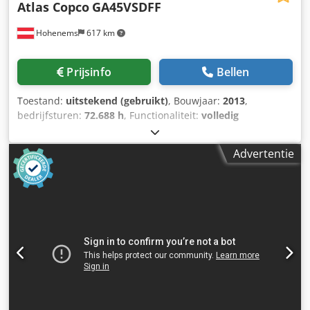
Atlas Copco
GA45VSDFF
Hohenems
617 km
Prijsinfo
Bellen
Toestand:
uitstekend (gebruikt)
, Bouwjaar:
2013
,
bedrijfsturen:
72.688 h
, Functionaliteit:
volledig
functioneel
, Schroefcompressor Atlas Copco GA45VSDFF
Omvormer en droger geïntegreerd. 45 kW 12,75 bar 8,67
Advertentie
m³/min Bouwjaar: 2013 Dedpfxoznlx Se Ag Tekr
Bedrijfstijden: 72.688 uur