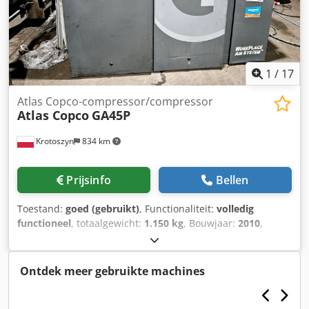
1
/
17
Atlas Copco-compressor/compressor
Atlas Copco
GA45P
Krotoszyn
834 km
Prijsinfo
Bellen
Toestand:
goed (gebruikt)
, Functionaliteit:
volledig
functioneel
, totaalgewicht:
1.150 kg
, Bouwjaar:
2010
,
Compressor/Atlas Copco GA45P-compressor Maximale
toegestane werkdruk (MAWP) 7,8 bar/113 psi Capaciteit
133,7 l/s 183,3CFM 8,02 m³/min Spanning 400V 50Hz
Ontdek meer gebruikte machines
Vermogen 45kW/60PK 2985 tpm Gewicht 1150kg
Productiejaar 2010 Afmetingen 2000x1000x1800mm