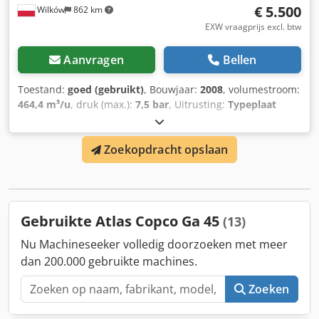
€ 5.500
Wilków
862 km
EXW vraagprijs excl. btw
Aanvragen
Bellen
Toestand:
goed (gebruikt)
, Bouwjaar:
2008
, volumestroom:
464,4 m³/u
, druk (max.):
7,5 bar
, Uitrusting:
Typeplaat
beschikbaar
, FABRICAGE - ATLASCOPCO TYPE - GA45 S/N -
API595605 JAAR - 2008 Dedpfx Asrztmwjg Tekr Vermogen
Zoekopdracht opslaan
(kW) - 45 POMP (m3/min) - 7,74 CIS (bar) - 7,5
Gebruikte Atlas Copco Ga 45
(13)
Nu Machineseeker volledig doorzoeken met meer
dan 200.000 gebruikte machines.
Zoeken