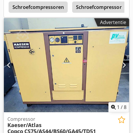
Dkodpjv Ey Tijfx Ag Tor
c
Schroefcompressoren
Schroefcompressor
Advertentie
1
/
8
Compressor
Kaeser/Atlas
Copco
CS75/AS44/BS60/GA45/TD51