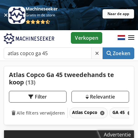
Machineseeker
Naar de app
Gratis in de store
Verkopen
Zoeken
Atlas Copco Ga 45 tweedehands te
koop
(13)
Filter
Relevantie
Atlas Copco
GA 45
Alle filters verwijderen
Advertentie