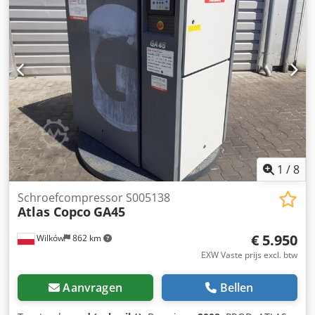
Dkodpfxoy Aux Ts Ag Tsr OP TANK: nee AANSLUITING: 2''
1
/
8
Schroefcompressor S005138
Atlas Copco
GA45
€ 5.950
Wilków
862 km
EXW Vaste prijs excl. btw
Aanvragen
Bellen