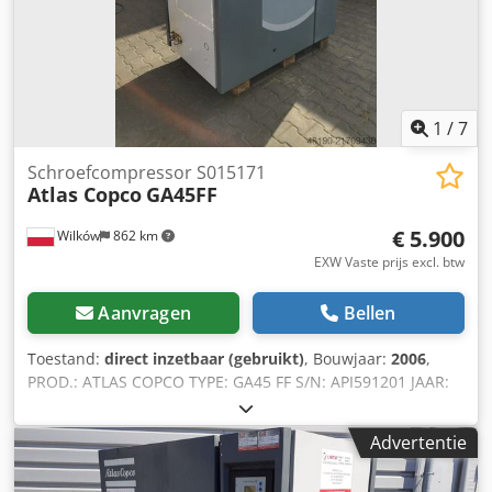
1
/
7
Schroefcompressor S015171
Atlas Copco
GA45FF
€ 5.900
Wilków
862 km
EXW Vaste prijs excl. btw
Aanvragen
Bellen
Toestand:
direct inzetbaar (gebruikt)
, Bouwjaar:
2006
,
PROD.: ATLAS COPCO TYPE: GA45 FF S/N: API591201 JAAR:
2006 VERMOGEN (kW): 45 CAPACITEIT (m3/min): 7,28 DRUK
(bar): 7,8 UREN (BELAST/TOTAAL): 8054/20214
Advertentie
FREQUENTIEREGELAAR: nee INGEBOUWDE DROGER: ja
WISSELAAR: nee GEKOELD (LUCHT/WATER): lucht