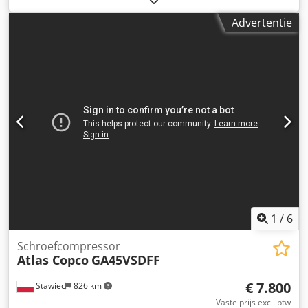
motor,; druk max 7,5 bar; jaar;2006 Dkodpfori Rmwox Ag
Advertentie
Ter kilometerstand;12746u!!! 25500 netto 31365 bruto
Compressor volledig operationeel, gebruiksklaar, garantie
wij bieden service.
1
/
6
Schroefcompressor
Atlas Copco
GA45VSDFF
€ 7.800
Stawiec
826 km
Vaste prijs excl. btw