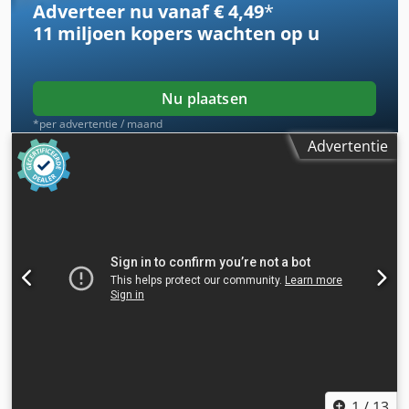
Adverteer nu vanaf € 4,49
*
11 miljoen kopers
wachten op u
Nu plaatsen
*per advertentie / maand
Advertentie
1
/
13