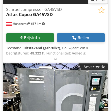
Schroefcompressor GA45VSD
Atlas Copco
GA45VSD
Hohenems
617 km
Prijsinfo
Bellen
Toestand:
uitstekend (gebruikt)
, Bouwjaar:
2010
,
bedrijfsturen:
48.322 h
, Functionaliteit:
volledig
functioneel
, Schroefcompressor Atlas Copco GA45VSD
Geïntegreerde omvormer 45 kW 13 bar 8,60 m3/min
Advertentie
Bouwjaar: 2010 Dsdpfxsypm D Ho Ag Tekr Bedrijfsuren:
48.322