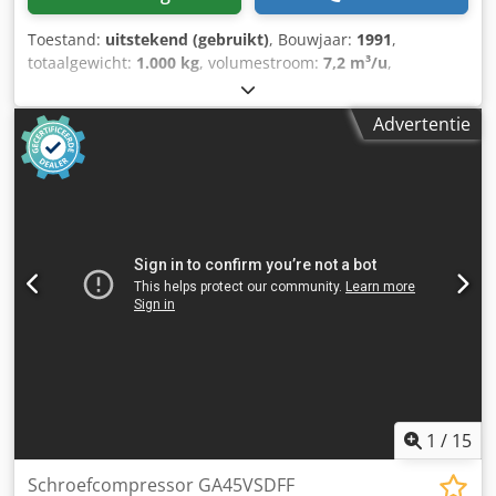
Toestand:
uitstekend (gebruikt)
, Bouwjaar:
1991
,
totaalgewicht:
1.000 kg
, volumestroom:
7,2 m³/u
,
bedrijfsdruk:
75 bar
, ingangsspanning:
400 V
, ATLAS
COPCO GA 45 schroefcompressor Met koeldroger Motor 45
Advertentie
kW Capaciteit: 7,20 m3/min Dksdpfx Ajukvvasg Tsr Druk:
7,5 bar Compressor volledig operationeel.
1
/
15
Schroefcompressor GA45VSDFF