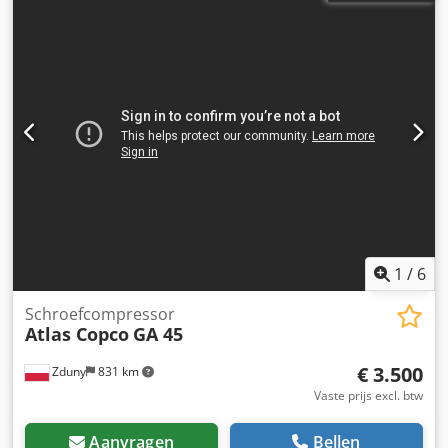
1
/
6
Schroefcompressor
Atlas Copco
GA 45
€ 3.500
Zduny
831 km
Vaste prijs excl. btw
Aanvragen
Bellen