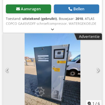
Aanvragen
Bellen
Toestand:
uitstekend (gebruikt)
, Bouwjaar:
2010
, ATLAS
COPCO GA45VSDFF schroefcompressor, WATERGEKOELDE
machine met frequentieomvormer en droger na
onderhoud Dkedpfx Agoyt Hzgs Tsr Technische gegevens:
Advertentie
capaciteit: 8,67 m3/min; motorvermogen: 45 kW; max.
druk: 12,75 bar; bouwjaar: 2010 urenstand: 9714 uur!!!
Prijs: €33.500 netto / €41.205 bruto De compressor is
volledig operationeel, klaar voor gebruik en wordt geleverd
met garantie. Serivce en onderhoud worden door ons
gegarandeerd.
1
/
6