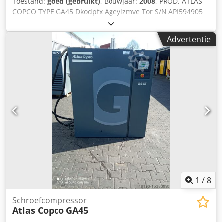
Toestand:
goed (gebruikt)
, Bouwjaar:
2008
, PROD. ATLAS
COPCO TYPE GA45 Dkodpfx Ageyizmve Tor S/N API594905
JAAR 2008 VERMOGEN (kW) 45 CAPACITEIT (m3/min) 7,18
DRUK (bar) 7,4 > 10
Advertentie
1
/
8
Schroefcompressor
Atlas Copco
GA45