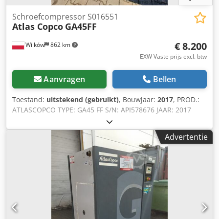
Schroefcompressor S016551
Atlas Copco
GA45FF
€ 8.200
Wilków
862 km
EXW Vaste prijs excl. btw
Aanvragen
Bellen
Toestand:
uitstekend (gebruikt)
, Bouwjaar:
2017
, PROD.:
ATLASCOPCO TYPE: GA45 FF S/N: API578676 JAAR: 2017
VERMOGEN (kW): 45 CAPACITEIT (m3/min): 6,99 DRUK (bar):
9,75 UREN (BELAST/TOTAAL): 11749/19151
Advertentie
FREQUENTIEREGELAAR: nee INGEBOUWDE DROGER: ja
R410a 0,97kg WARMTEWISSELAAR: ja GEKOELD
(LUCHT/WATER): lucht Djdpey H Szgefx Ag Tekr OP
RESERVOIR: nee AANSLUITING: 11/2