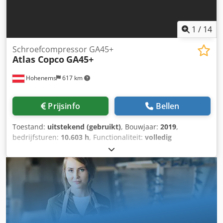
1
/
14
Schroefcompressor GA45+
Atlas Copco
GA45+
Hohenems
617 km
Prijsinfo
Bellen
Toestand:
uitstekend (gebruikt)
, Bouwjaar:
2019
,
bedrijfsturen:
10.603 h
, Functionaliteit:
volledig
functioneel
, Schroefcompressor Atlas Copco GA45+ 45 kW,
7,5 bar, 8,90 m3/min, bouwjaar: 2019, bedrijfsuren: 10.603
Djdpfxsy Ru H Te Ag Tokr