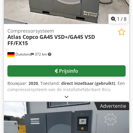
mogelijk. Dkjdsulkvdopfx Ag Tjr
1
/
8
Compressorsysteem
Atlas Copco
GA45 VSD+/GA45 VSD
FF/FX15
Duitsland
372 km
Prijsinfo
Bouwjaar:
2020
, Toestand:
direct inzetbaar (gebruikt)
, Een
compressorsysteem van de installatiefabrikant Rico,
bestaande uit twee Atlas Copco compressoren, twee
koeldrogingen en een olie-waterafscheider van het type
Advertentie
Beko, eveneens van Atlas Copco, is beschikbaar. 1)
Schroefcompressor Atlas Copco GA 45 VSD+, bouwjaar:
2020, luchtopbrengst: 9,4m³/min, bedrijfsdruk: 13 bar,
motorvermogen: 45 kW, toerental: 4500 tpm,