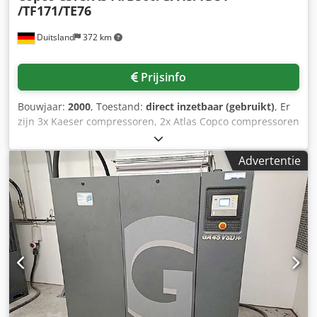
/TF171/TE76
Duitsland
372 km
Prijsinfo
Bouwjaar:
2000
, Toestand:
direct inzetbaar (gebruikt)
, Er
zijn 3x Kaeser compressoren, 2x Atlas Copco compressoren
en 3x Kaeser koeldrogers beschikbaar. 1) Compressor
Kaeser CS 75, bouwjaar: 1992, werkdruk: 10bar, draaiuren:
Advertentie
38265h. 2) Compressor Kaeser AS 44, bouwjaar: 1999,
werkdruk: 8.5bar, bedrijfsuren: 41564h. 3) Compressor
Kaeser BS 60, bouwjaar: 1983, werkdruk: 7.5bar,
draaiuren: 50674h. 4) Compressor Atlas Copco GA 45,
bouwjaar: 1990, werkdruk: 10bar, draaiuren: 26831h. 5)
Compressor Atlas Copco GA 45, bouwjaar: 1990, werkdruk:
10bar, draaiuren: 52447h. 6) Koeldroger Kaeser TD 51,
bouwjaar: 1997, koudemiddel: R22. 7) Koeldroger Kaeser
TF 171, bouwjaar: 2000, koudemiddel: R134a. 8) Koeldroger
Kaeser TE 76, bouwjaar: 1996, koudemiddel: R22.
Documentatie beschikbaar. Inspectie ter plaatse is