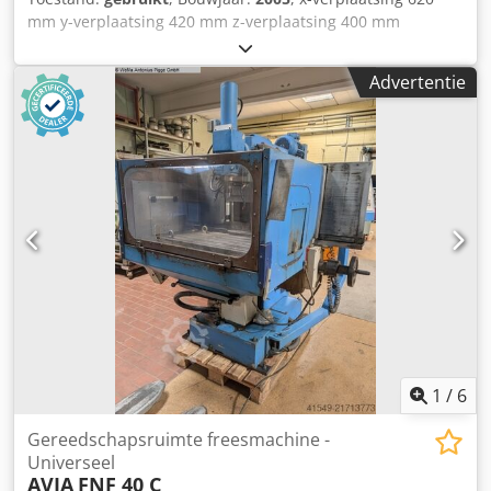
mm y-verplaatsing 420 mm z-verplaatsing 400 mm
Besturing Heidenhain TNC 124 Toerentalbereik spindel 50
- 4.000 tpm Aantal overbrengingsstanden 2
Advertentie
Aandrijfsvermogen spilmotor 6 kW Spankracht 10 kN
Handmatig zwenkbaar +/-45 ° Max. gereedschapsdiameter
125 mm Max. gereedschapsgewicht 6 kg Tafelopspanvlak
400 x 800 mm T-groeven 5x14x80 Max. tafelbelasting 400
kg Voedingssnelheid X/Y: 0 - 6.000 mm/min
Voedingssnelheid Z: 0 - 4.000 mm/min Snelgang X/Y: 6
m/min Snelgang Z: 4 m/min Totale vermogensbehoefte 11
kW Machinegewicht ca. 2 t Benodigde ruimte ca. 2,9 x 3,5 x
2,0 m inclusief Punt- en trajectbesturing Heidenhain
TNC124 Elektrische documentatie aanwezig Koelinstallatie
2 werklampen Crodpfxeylcpqo Apmjf Machineklem Diverse
gereedschapshouders Diverse gereedschappen SK40
Behuizing met 2 schuifdeuren aanwezig, foto's volgen
1
/
6
Gereedschapsruimte freesmachine -
Universeel
AVIA
FNF 40 C