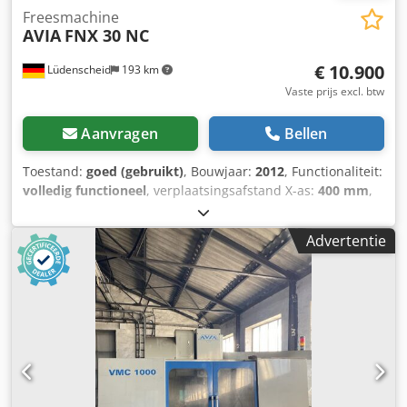
Freesmachine
AVIA
FNX 30 NC
€ 10.900
Lüdenscheid
193 km
Vaste prijs excl. btw
Aanvragen
Bellen
Toestand:
goed (gebruikt)
, Bouwjaar:
2012
, Functionaliteit:
volledig functioneel
, verplaatsingsafstand X-as:
400 mm
,
verplaatsing Y-as:
315 mm
, verplaatsingsafstand Z-as:
350
mm
, Besturing: HEIDENHAIN Tafeloppervlak: 315 x 710 mm
Advertentie
Spindeltoerental: 50 - 3000 omw/min Afmetingen LxBxH:
2700 x 2250 x 1950 mm Gewicht: 1.700 kg Crsdpozfixwofx
Apmsf