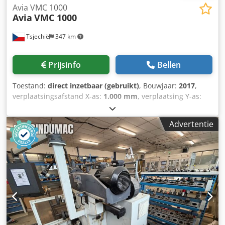
Avia VMC 1000
Avia
VMC 1000
Tsjechië
347 km
Prijsinfo
Bellen
Toestand:
direct inzetbaar (gebruikt)
, Bouwjaar:
2017
,
verplaatsingsafstand X-as:
1.000 mm
, verplaatsing Y-as:
540 mm
, verplaatsingsafstand Z-as:
620 mm
,
controllerfabrikant:
HEIDENHAIN
, controller model:
Advertentie
iTNC530 HSCI
, tafelbelasting:
1.000 kg
, totaalgewicht:
5.500 kg
, spilsnelheid (max.):
15.000 rpm
, spil-
motorvermogen:
17.000 W
, aantal posities in het
gereedschapsmagazijn:
30
, aantal assen:
4
, Deze 4-assige
Avia VMC 1000 is geproduceerd in 2017. De machine
beschikt over een royale X-asverplaatsing van 1000 mm,
een Y-asverplaatsing van 540 mm en een Z-asverplaatsing
van 620 mm. De machine is uitgerust met een robuuste
tafel van 1200 x 540 mm en heeft een maximaal
tafelgewicht van 1000 kg. Als u op zoek bent naar