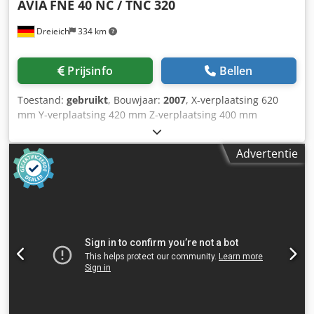
AVIA
FNE 40 NC / TNC 320
Dreieich
334 km
Prijsinfo
Bellen
Toestand:
gebruikt
, Bouwjaar:
2007
, X-verplaatsing 620
mm Y-verplaatsing 420 mm Z-verplaatsing 400 mm
Besturing TNC 320 HEIDENHAIN Spindelopname ISO 40
Spindelsnelheden 50 - 4.000 tpm Tafelafmeting 800 x 400
Advertentie
mm Tafelbelasting 400 kg Voedingen traploos 0 - 8.000
mm/min Snelle verplaatsing 8,0 m/min Aandrijfvermogen
6,0 kW Pinolslag 80 mm Bedrijfsspanning 400 V Totaal
vermogensbehoefte 17,0 kW Machinegewicht ca. 2,1 t
Benodigde ruimte ca. 1,90 x 2,70 x 2,05 m -
Fabrieksnummer: 90288 - Besturing AAN: 25.401 u -
Programma AAN: 6.653 u - Besturing: TNC 320 -
Elektronisch handwiel Cedpfjyq Sv Dex Apmorf -
Horizontale freesspil - Koelmiddelinstallatie