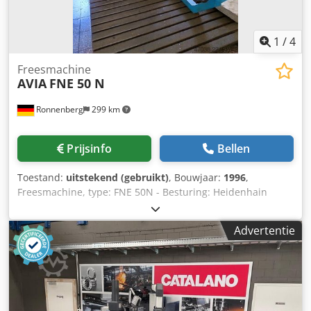
1
/
4
Freesmachine
AVIA
FNE 50 N
Ronnenberg
299 km
Prijsinfo
Bellen
Toestand:
uitstekend (gebruikt)
, Bouwjaar:
1996
,
Freesmachine, type: FNE 50N - Besturing: Heidenhain
TNC410 - Vermogen hoofdaandrijving: 7,5 kW -
Geïnstalleerd totaalvermogen: 15,0 kW -
Advertentie
Voedingsspanning: 3x380 V - Frequentie: 50 Hz - Gewicht
van de freesmachine (zonder uitrusting): 3000 kg X-as: 800
mm Y-as: 500 mm Z-as: 420 mm Crodpfx Aozrpw Tjpmjf
Tafelbelasting: 500 kg Spindelconus: ISO 40 2 identieke
machines beschikbaar