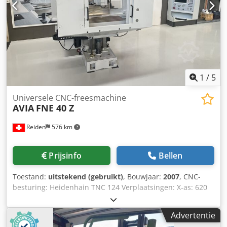
1
/
5
Universele CNC-freesmachine
AVIA
FNE 40 Z
Reiden
576 km
Prijsinfo
Bellen
Toestand:
uitstekend (gebruikt)
, Bouwjaar:
2007
, CNC-
besturing: Heidenhain TNC 124 Verplaatsingen: X-as: 620
mm Y-as: 420 mm Z-as: 400 mm Credjzh Effopfx Apmsf
Toerentalbereik hoofdspindel: 50 - 4000 omw/min Aantal
Advertentie
versnellingsstanden: 2 Aandrijfvermogen hoofdspindel: 6