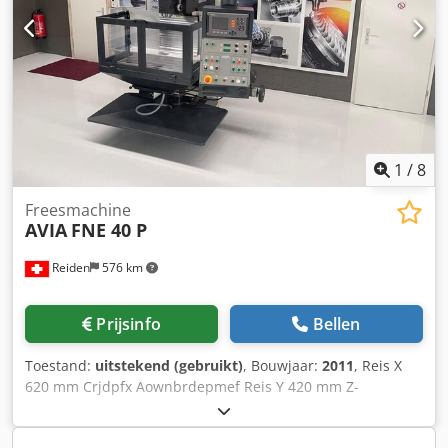
1
/
8
Freesmachine
AVIA
FNE 40 P
Reiden
576 km
Prijsinfo
Bellen
Toestand:
uitstekend (gebruikt)
, Bouwjaar:
2011
, Reis X
620 mm Crjdpfx Aownbrdepmef Reis Y 420 mm Z-
beweging 400 mm Tafelafmetingen 800 x 400 mm ISO 40
(DIN 69871A) Afstand tussen tafel en spilneus 500