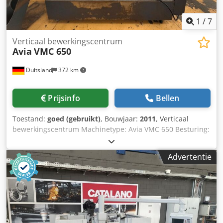
1
/
7
Verticaal bewerkingscentrum
Avia
VMC 650
Duitsland
372 km
Prijsinfo
Bellen
Toestand:
goed (gebruikt)
, Bouwjaar:
2011
, Verticaal
bewerkingscentrum Machinetype: Avia VMC 650 Besturing:
Heidenhain iTNC 530 Bouwjaar: 2011 TECHNISCHE
GEGEVENS Verplaatsingsbereiken X-as: 650 mm Y-as: 540
Advertentie
mm Z-as: 620 mm Snelle verplaatsingssnelheid (X/Y/Z): 25
m/min. Credpfx Apjzi Dz Uemof Max. toerental: 10.000
omw/min. Gereedschapopname: ISO 40 Aantal
gereedschapsposities: 24 Tafelafmetingen: 800 x 540 mm
Max. gewicht van het werkstuk: 700 kg Kenmerken van de
uitrusting Spanentransporteur Elektronisch handwiel