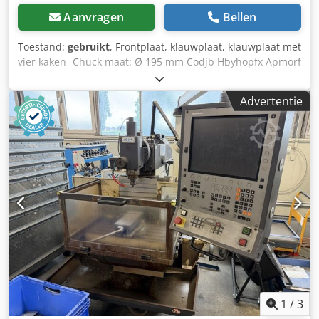
Aanvragen
Bellen
Toestand:
gebruikt
, Frontplaat, klauwplaat, klauwplaat met
vier kaken -Chuck maat: Ø 195 mm Codjb Hbyhopfx Apmorf
-met: T-groef 10 mm -Draadaanzuighoogte: 3 mm -gewicht:
5,7 kg
Advertentie
1
/
3