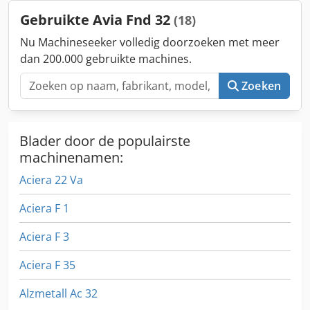
Machinegewicht ca. 1,9 t Benodigde ruimte ca. 2,00 x 2,76
Gebruikte Avia Fnd 32
(18)
x 2,05 m - Fabrieksnr.: 90395 - Digitale uitlezing
HEIDENHAIN ND780 - Elektronisch handwiel - Mechanische
Nu Machineseeker volledig doorzoeken met meer
handwielen - Traploze toerentalregeling - Traploze
dan 200.000 gebruikte machines.
voedingaandrijvingen Cjdpfxoyxxyme Apmerf - Horizontale
freesspindel - Koelmiddelinstallatie
Zoeken
Blader door de populairste
machinenamen:
Aciera 22 Va
Aciera F 1
Aciera F 3
Aciera F 35
Alzmetall Ac 32