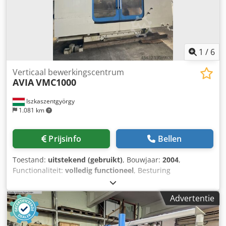
1
/
6
Verticaal bewerkingscentrum
AVIA
VMC1000
Iszkaszentgyörgy
1.081 km
Prijsinfo
Bellen
Toestand:
uitstekend (gebruikt)
, Bouwjaar:
2004
,
Functionaliteit:
volledig functioneel
, Besturing
HEIDENHAIN iTNC 530 Tafelafmetingen: 1200 x 540 mm
Tafelbelasting: 1000 kg X-as verplaatsing: 1000 mm Y-as
Advertentie
verplaatsing: 540 mm Z-as verplaatsing: 620 mm Afstand
tussen spil en tafeloppervlak: 150 – 770 mm Toerental:
10.000 tpm Opname: SK40 Aandrijfvermogen: 10 / 17 kW