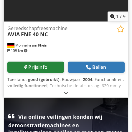
1
/
9
Gereedschapfreesmachine
AVIA
FNE 40 NC
Monheim am Rhein
159 km
Prijsinfo
Bellen
Toestand:
goed (gebruikt)
, Bouwjaar:
2004
, Functionaliteit:
volledig functioneel
, Technische details x-slag: 620 mm y-
slag: 420 mm z-slag: 400 mm Besturing: Heidenhain TNC
410M Tafeloppervlak: 800 x 400 mm Cjdpfx Apjzruwlemerf
Gereedschaphouder: ISO 40 Traploos regelbare
spiltoerentallen: 50 - 4000 tpm Hoofdaandrijfmotor: 5,5 kW
Via online veilingen konden wij
Totaal benodigd vermogen: kW Machinegewicht ca.: 2,1 t
Benodigde ruimte ca.: m Aanvullende informatie * CNC-
demonstratiemachines en
besturing HEIDENHAIN TNC 410M * Koelmiddelinstallatie *