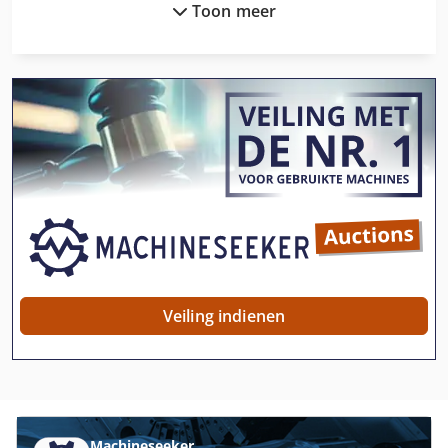
Toon meer
Avantra 30
Avia
Avm Mas 165 S
Bm 20 Vario
Fadal Vmc 4020 Ht
Femi Ng 120 Xl
Fng 40 Cnc
Fngj 20
Veiling indienen
Fngj 32
Ftw 31
Haas Dt 1
Machineseeker