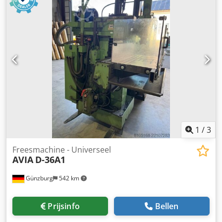
kW Gereedschapopname: ISO 40 Spankracht: 10 kN
Spindelkop: handmatig zwenkbaar ±45° Max.
gereedschapsdiameter: 125 mm Max.
gereedschapsgewicht: 6 kg Tafelopspanvlak: 400 x 800 mm
T-sleuven: 5 x 14 x 80 mm Max. tafelbelasting: 400 kg
Voeding X / Y: 0 – 6000 mm/min Voeding Z: 0 – 4000
mm/min Snelgang X / Y: 6000 mm/min Snelgang Z: 4000
mm/min Totale aansluitwaarde: 10 kW Benodigde ruimte l
x b x h: 2850 x 3350 x 2000 mm Machinegewicht: 2100 kg
1
/
3
Freesmachine - Universeel
AVIA
D-36A1
Günzburg
542 km
Prijsinfo
Bellen