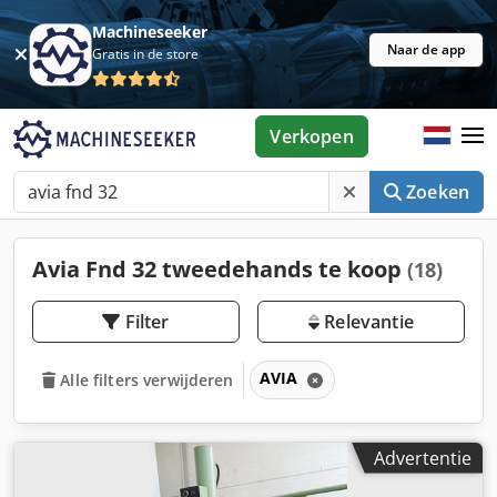
Machineseeker
Naar de app
Gratis in de store
Verkopen
Zoeken
Avia Fnd 32 tweedehands te koop
(18)
Filter
Relevantie
AVIA
Alle filters verwijderen
Advertentie