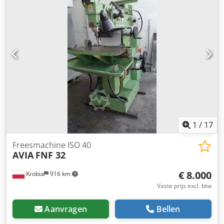
1
/
17
Freesmachine ISO 40
AVIA
FNF 32
€ 8.000
Krobia
916 km
Vaste prijs excl. btw
Aanvragen
Bellen