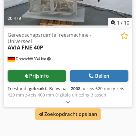
1
/
10
Gereedschapsruimte freesmachine -
Universeel
AVIA
FNE 40P
Dreieich
334 km
Prijsinfo
Bellen
Toestand:
gebruikt
, Bouwjaar:
2008
, x-reis 620 mm y-reis
420 mm z-reis 400 mm Digitale uitlezing 3 assen
HEIDENHAIN Spindelopname ISO 40 DIN 69871A
Spindelsnelheden 50 - 4000 t/min Tafelafmeting 800 x 400
Zoekopdracht opslaan
mm Tafelbelasting 400 kg Traploze voedingen max. 2000
mm/min Snelgang 5 / 4 m/min Aandrijfsvermogen -
freesspindel (S1) 10,5 kW Pinoletslag 80 mm
Bedrijfsspanning 400 V Totale vermogensbehoefte 17,5 kW