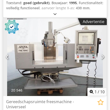
Toestand:
goed (gebruikt)
, Bouwjaar:
1995
, Functionaliteit:
volledig functioneel
, aanvoer lengte X-as:
430 mm
,
voedingslengte Y-as:
410 mm
, voedingslengte Z-as:
360
mm
, spilsnelheid (max.):
2.500 rpm
, spindelsnelheid
Advertentie
(min.):
50 rpm
, totale hoogte:
2.000 mm
, totale breedte:
1.475 mm
, totale lengte:
1.700 mm
, tafelbreedte:
320 mm
,
tafel lengte:
800 mm
, totaalgewicht:
1.650 kg
, Universele
freesmachine FNF 32. Bouwjaar: 1995 (FOP AVIA Polen)
Specificaties: Crjdpfxjxnynbo Apmof Horizontale werktafel:
320 x 800 mm. Verticale werktafel: 320 x 900 mm.
Spindelconus: ISO 40. Draaibare kop: +60;0;-60 graden.
Hydraulische gereedschapsopname. Verplaatsingen: X -
430 mm, Y - 410 mm, Z - 360 mm, Spindeltoerental "1": 50-
315 tpm Spindeltoerental "2": 400-2500 tpm
Hoofdmotorvermogen: 4 kW. Aansluitvermogen: 5 kW.
Afmetingen (LxBxH): 1700 x 1475 x 2000 mm. Gewicht: 1650
kg.
1
/
10
Gereedschapsruimte freesmachine -
Universeel