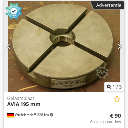
verticale spil: 63 – 2500 min⁻¹ Toerentalbereik horizontale
Boringdiameter spilbus: Ø56H7 mm- Handmatige
Advertentie
spil: 45 – 1800 min⁻¹ Verplaatsingsbereiken: X-as,
verplaatsing van de spil in verticale kop: 80 mm-
langsverstelling, aut. / hand: 400 / 420 mm Y-as,
Zwenkhoek verticale kop: ±45°- Gewicht verticale kop: 85
dwarsverstelling, aut. / hand: 220 / 228 mm +
kg- Aanzet X, Y: tot 5000 mm/min (traploos instelbaar)-
dwarsgeleiding 375 mm Z-as, verticale verstelling, aut. /
Aanstuur snelheid Z: tot 2500 mm/min (traploos
hand: 350 / 380 mm Pinolverstelling, verticaal handmatig:
instelbaar)- Eilgang X, Y: 6000 mm/min- Eiloodsnelheid Z:
80 mm Machineafmetingen ca.: 1550 x 1620 x 1850 mm
3000 mm/min- Koppel van de asmotoren X, Y: 4,5 Nm-
Machinegewicht ca.: 1300 kg Codpoziutzefx Apmjrf
Koppel asmotor Z: 6,2 Nm- Motor koelvloeistofpomp: 0,2
Siegfried Volz Werktuigmachines Rüschebrinkstr. 151-153
kW- Meegeleverde accessoires / uitrusting: Omvat een
DE - 44143 Dortmund - Wambel / Duitsland
uitgebreide set gereedschappen, opgeborgen in een
blauw gereedschapsrek met meerdere niveaus, een
machineklem, een spaander- en spatbescherming, een
koelsysteem en een bedieningshandleiding. Crodpfx
Ajzmh Aqepmjf Technical Specification Taper Size SK 40
1
/
3
Gelaatsplaat
AVIA
195 mm
€ 90
Wiefelstede
228 km
Vaste prijs excl. btw