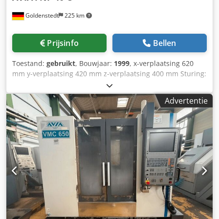
Goldenstedt
225 km
Prijsinfo
Bellen
Toestand:
gebruikt
, Bouwjaar:
1999
, x-verplaatsing 620
mm y-verplaatsing 420 mm z-verplaatsing 400 mm Sturing:
Heidenhain TNC 124 Handmatig zwenkbaar +/-45° Max.
gereedschapdiameter: 125 mm Max.
Advertentie
gereedschapsgewicht: 6 kg Tafelopspanvlak: 400 x 800 mm
T-sleuven: 5x14x80 Max. tafelbelasting: 400 kg
Aandrijfsnelheid X/Y: 0–6.000 mm/min Aandrijfsnelheid Z:
0–4.000 mm/min Snelle traverse X/Y: 6 m/min Snelle
traverse Z: 4 m/min Totale vermogensbehoefte: 11 kW
Machinegewicht ca. 2 ton Crjdpfx Apsy Ay Nqjmjf
Benodigde ruimte ca. 2,9 x 3,5 x 2,0 m Inclusief:
Heidenhain TNC124 puntbesturing Elektrische
documentatie aanwezig Koelmiddelinstallatie Diverse
opname SK 40 Diverse gereedschappen SK40