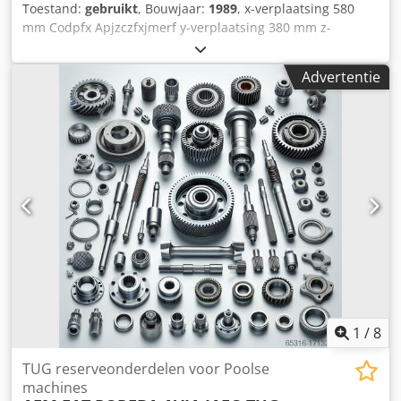
Toestand:
gebruikt
, Bouwjaar:
1989
, x-verplaatsing 580
mm Codpfx Apjzczfxjmerf y-verplaatsing 380 mm z-
verplaatsing 360 mm totaal benodigd vermogen 6 kW
machinegewicht ca. 1,5 t benodigde ruimte ca.
Advertentie
1.800x2.130x1.980 m
1
/
8
TUG reserveonderdelen voor Poolse
machines