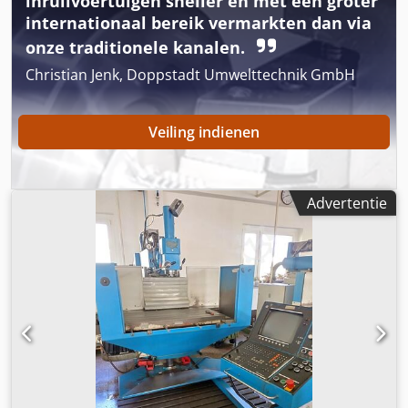
inruilvoertuigen sneller en met een groter
Machineverlichting
internationaal bereik vermarkten dan via
onze traditionele kanalen.
Christian Jenk, Doppstadt Umwelttechnik GmbH
Veiling indienen
Advertentie