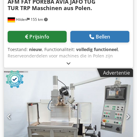
AFM FAT POREBA AVIA JAFO
TUG
TUR TRP Maschinen aus Polen.
Hilden
155 km
Prijsinfo
Bellen
Toestand:
nieuw
, Functionaliteit:
volledig functioneel
,
Reserveonderdelen voor machines die in Polen zijn
vervaardigd. AFM Andrychow, FUM Poreba, FAT Wrocław,
AVIA Warszawa, Jafo Jarocin, ZM Tarnow, FAMOT Pleszew
Advertentie
Reserveonderdelen voor Poolse draaibanken, o.a.: TUM 25,
TUM 35, TUJ 50, TUJ 63, TUJ 560, TUJ630, TUR 50, TUR 63,
TUR 560, TUR 630, TPK 90, TRP 93, TRP 110, TR 115, TR 135.
Crodpfsum Ixxjx Apmof Reserveonderdelen voor Poolse
frezen, o.a.: FND 25, FND 32, FND 40, C20, D36, D40, FF-
serie, FR-serie.