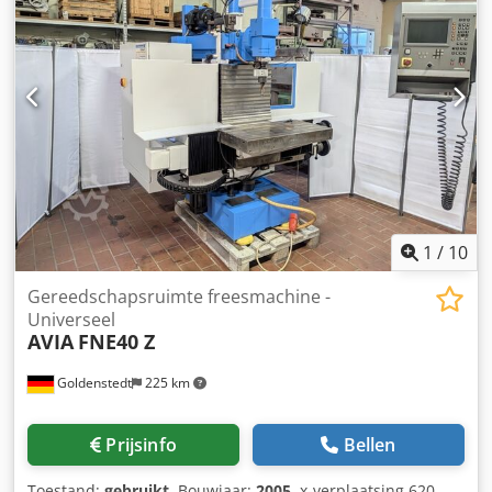
Magazijn: 30-voudig Snelle verplaatsing X/Y: 35 m/min
Crsdpow Afwajfx Apmjf Max. voeding: 12.000 mm/min
Gewicht: 5.300 kg Afmetingen LxBxH: 2910 x 2500 x 2850
mm Toebehoren, uitrusting: - Koelinstallatie -
Spaantransporteur - Elektronisch handwiel - Documentatie
De machine is gebruikt in een onderhoudswerkplaats.
Weinig gebruikt. Zeer goede staat.
1
/
10
Gereedschapsruimte freesmachine -
Universeel
AVIA
FNE40 Z
Goldenstedt
225 km
Prijsinfo
Bellen
Toestand:
gebruikt
, Bouwjaar:
2005
, x-verplaatsing 620