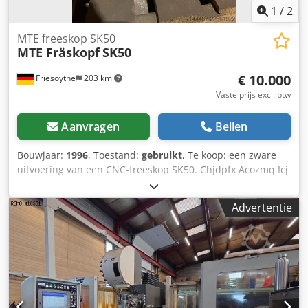
1
/
2
MTE freeskop SK50
MTE Fräskopf
SK50
€ 10.000
Friesoythe
203 km
Vaste prijs excl. btw
Aanvragen
Bellen
Bouwjaar:
1996
, Toestand:
gebruikt
, Te koop: een zware
uitvoering van een CNC-freeskop SK50. Chjdpfx Acozmq Icj
Tja Het betreft een universele freeskop in zware
uitvoering, geschikt voor SK 50-opnames. Direct inzetbaar.
Advertentie
Handmatig draaibaar, zonder interne koeling. Geschikt
voor verschillende machines, zoals CME, MTE, enz.
Optimale spanning, concentriciteit en soepele werking.
Kan op onze machines worden getest. Gedemonteerd van
een MTE BF2200, die tot het einde van de
productieperiode in gebruik was. Neem gerust contact met
ons op bij interesse. De prijs is exclusief transport!