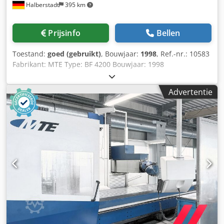
Halberstadt
395 km
Prijsinfo
Bellen
Toestand:
goed (gebruikt)
, Bouwjaar:
1998
, Ref.-nr.: 10583
Fabrikant: MTE Type: BF 4200 Bouwjaar: 1998
Besturingssoort: CNC-besturing Besturing: Heidenhain
TNC 426 Opslaglocatie: Halberstadt Land van herkomst:
Advertentie
Duitsland X-as verplaatsing: 4000 mm Y-as verplaatsing:
1200 mm Z-as verplaatsing: 1500 mm Toerental: 2.500
omw/min Snelgang X/Y/Z: 400 m/min Opspangrootte tafel
(LxB): 4200 x 1000 mm Gereedschapswisselaar: 40 Max.
tafelbelasting: 13.000 kg Chsdpjzc D Amsfx Ac Tja
Gereedschapsopname: SK 50 Gewicht: 20 t Aantal T-
sleuven: 7 stuks T-sleufbreedte: 22 mm Afstand tussen
sleuven: 140 mm Aanvullende informatie: - Heidenhain
handwiel HR410 - 3D-scanner, infrarood - De
kogelomloopspindel op de Z- en Y-as is gemonteerd en
gelagerd op gecombineerde radiaal/axiaal rollagers en
radiale kogellagers met respectievelijk 250 N/qm stijfheid.
Machine kan onder spanning worden geïnspecteerd.