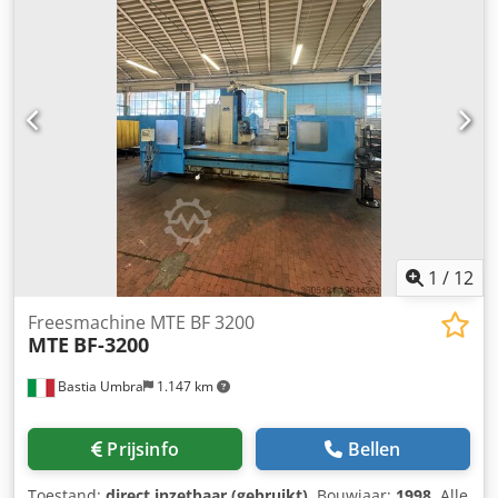
1
/
12
Freesmachine MTE BF 3200
MTE
BF-3200
Bastia Umbra
1.147 km
Prijsinfo
Bellen
Toestand:
direct inzetbaar (gebruikt)
, Bouwjaar:
1998
, Alle