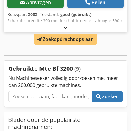
Aanvragen
Bellen
Bouwjaar:
2002
, Toestand:
goed (gebruikt)
,
Scharnierbreedte 300 mm Inschuifbreedte - / hoogte 390 x
100 mm Inschuiflengte 4615 mm Hoogte van vloer tot
onderkant spaanuitwerper 700 mm Aandrijving scharnier
Zoekopdracht opslaan
0,37 kW Transportafmetingen L x B x H ca. 5965 x 750 x
1010 mm (hoogte zonder voeten!) Gewicht ca. 500 kg
Voeten in hoogte verstelbaar ja Deze scharnierende
spanentransporteur fabrikant TEKNICALDE model TC 1 ½
300 werd gebruikt op een CNC-bedfreesmachine MTE
Gebruikte Mte Bf 3200
(9)
Kompakt. Siegfried Volz gereedschapsmachines Chsdpfx
Aomdqx Hec Tea Rüschebrinkstr. 151-153 DE - 44143
Nu Machineseeker volledig doorzoeken met meer
Dortmund - Wambel
dan 200.000 gebruikte machines.
Zoeken
Blader door de populairste
machinenamen: