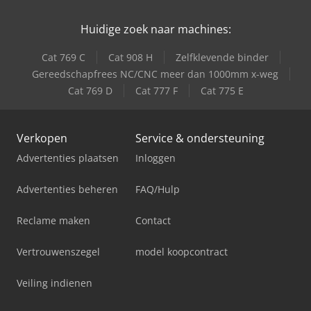
Huidige zoek naar machines:
Cat 769 C
Cat 908 H
Zelfklevende binder
Gereedschapfrees NC/CNC meer dan 1000mm x-weg
Cat 769 D
Cat 777 F
Cat 775 E
Verkopen
Service & ondersteuning
Advertenties plaatsen
Inloggen
Advertenties beheren
FAQ/Hulp
Reclame maken
Contact
Vertrouwenszegel
model koopcontract
Veiling indienen