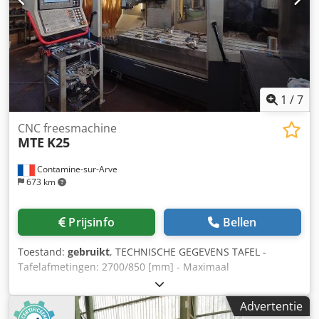
1
/
7
CNC freesmachine
MTE
K25
Contamine-sur-Arve
673 km
Prijsinfo
Bellen
Toestand:
gebruikt
, TECHNISCHE GEGEVENS TAFEL -
Tafelafmetingen: 2700/850 [mm] - Maximaal
tafeldraagvermogen: 6000 [kg] - Verplaatsingsbereik X/Y/Z-
assen: 2500/1000/1100 [mm] - Snelvoeding (X/Y/Z): 15
Advertentie
[mm/min] FREESKOP Handmatige kop FREESSPOEL -