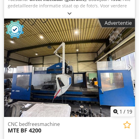
gedetailleerde informatie staat op de foto's. Voor verdere
details kunt u contact met ons opnemen. Cjdpfxow Dt Tle
Ac Tsha
Advertentie
1
/
19
CNC bedfreesmachine
MTE
BF 4200