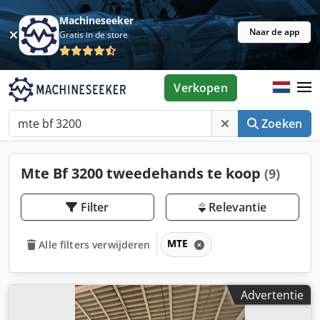
Machineseeker
Naar de app
Gratis in de store
Verkopen
Zoeken
Mte Bf 3200 tweedehands te koop
(9)
Filter
Relevantie
MTE
Alle filters verwijderen
Advertentie