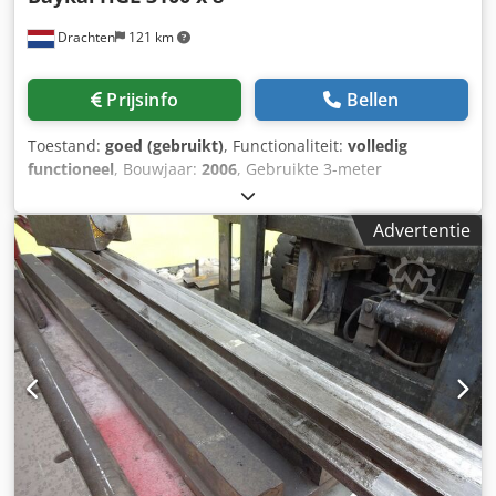
machine - handleiding (PDF)
Drachten
121 km
Prijsinfo
Bellen
Toestand:
goed (gebruikt)
, Functionaliteit:
volledig
functioneel
, Bouwjaar:
2006
, Gebruikte 3-meter
plaatknipschaar van Baykal Chjdpfxozgt Tbs Acgoa Type:
HGL 3100 x 8 Capaciteit: 3100 x 8 mm (staal) Elektrische
Advertentie
NC-achteraanslag Bouwjaar: 2006