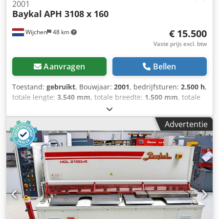
2001
Baykal
APH 3108 x 160
€ 15.500
Wijchen
48 km
Vaste prijs excl. btw
Aanvragen
Bellen
Toestand:
gebruikt
, Bouwjaar:
2001
, bedrijfsturen:
2.500 h
,
totale lengte:
3.540 mm
, totale breedte:
1.500 mm
, totale
hoogte:
2.330 mm
, Kleur: Grijs Gewicht: 8.230 kg -
Bouwjaar: 2001 - Documentatie aanwezig: Ja - CE
Advertentie
markering aanwezig: Ja - CE certificaat aanwezig: Nee -
Serienummer: 5356 - Draaiuren: 2500 - Aansturing:
Conventioneel - Vermogen [kW]: 11.0 - Aantal assen [st.]: 3:
Y1+Y2+X - Vermogen [ton]: 160 - Max. werkbreedte [mm]:
3100 - Afstand tussen kolommen [mm]: 2500 - Diepte
aanslag [mm]: 750 - Max. slag [mm]: 200 - Bombering:
Geen - Gereedschapshouder: Standaard - Type
gereedschapshouder: European-style - Gereedschap
inbegrepen: Ja - Transportafmetingen: 3540mm x 1500mm