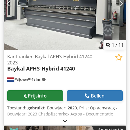
1
/
11
Kantbanken Baykal APHS-Hybrid 41240
2023
Baykal
APHS-Hybrid 41240
Wijchen
48 km
Prijsinfo
Bellen
Toestand:
gebruikt
, Bouwjaar:
2023
, Prijs: Op aanvraag -
Bouwjaar: 2023 Chsdpfjzcmrkex Acgoa - Documentatie
aanwezig: Ja - CE markering aanwezig: Ja - CE certificaat
aanwezig: Nee - Draaiuren: 0 - Aansturing: CNC -
Advertentie