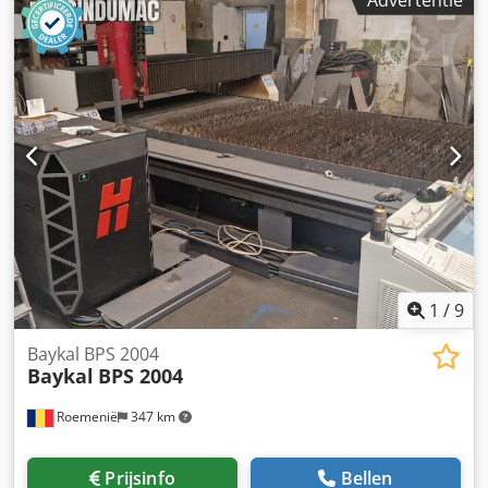
Vermogen [ton]: 240 - Max. werkbreedte [mm]: 4100 -
Afstand tussen kolommen [mm]: 3600 - Uitlading [mm]:
410 - Diepte aanslag [mm]: 750 - Max. slag [mm]: 260 -
Type besturing: Delem DA-69T Financiële informatie BTW:
De getoonde prijs is exclusief BTW BTW/marge: BTW
verrekenbaar voor ondernemers Levering en inruil altijd
mogelijk van alles in de industriële sectoren Lukas van
Rossum
1
/
9
Baykal BPS 2004
Baykal
BPS 2004
Roemenië
347 km
Prijsinfo
Bellen