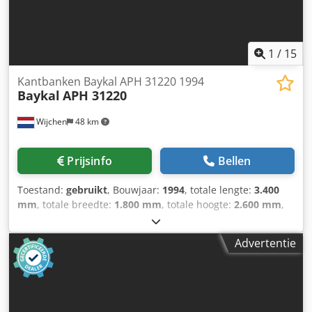
1
/
15
Kantbanken Baykal APH 31220 1994
Baykal
APH 31220
Wijchen
48 km
Prijsinfo
Bellen
Toestand:
gebruikt
, Bouwjaar:
1994
, totale lengte:
3.400
mm
, totale breedte:
1.800 mm
, totale hoogte:
2.600 mm
,
Kleur: Grijs Gewicht: 10.400 kg Prijs: Op aanvraag -
Bouwjaar: 1994 - Documentatie aanwezig: Nee - CE
Advertentie
certificaat aanwezig: Nee - Serienummer: 1776 -
Aansturing: Conventioneel - Vermogen [kW]: 22.0 - Aantal
assen [st.]: 3: Y1+Y2+X - Vermogen [ton]: 220 - Max.
werkbreedte [mm]: 3050 - Afstand tussen kolommen [mm]:
2620 - Diepte aanslag [mm]: 800 - Max. slag [mm]: 240 -