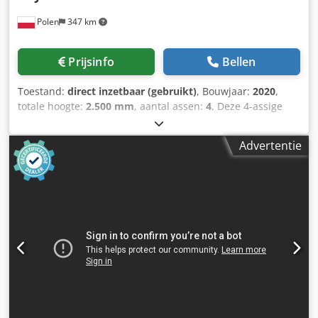
Polen
347 km
Prijsinfo
Bellen
Toestand:
direct inzetbaar (gebruikt)
, Bouwjaar:
2020
,
totale hoogte:
2.500 mm
, aantal assen:
4
, Deze 4-assige
Baykal BPS-3006 werd vervaardigd in 2020 en is een CNC-
plasmasnijmachine met een snijtafel van 3000 × 6000 mm.
Advertentie
De machine heeft een roterende as voor het snijden van
buizen en pijpen en is uitgerust met een Hypertherm HPR
130XD plasmabron. Als je op zoek bent naar hoogwaardige
snijmogelijkheden, overweeg dan de Baykal BPS-3006
machine die we te koop hebben. Neem contact met ons op
voor meer informatie over deze machine. Aanvullende
uitrusting • Stof- en rookafzuigsysteem: • Luchtstroom:
12000 m³/h • Filteroppervlak: 171 m² Voordelen van de
machine Technische voordelen van de machine
Chodpfxjzbcmuo Acgsa • Afmeting snijtafel: 3000 × 6000
mm • Mogelijkheid tot snijden van buizen: ja •
Besturingssysteem: texnos pc 12 of hypertherm microedge