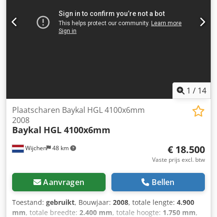
Bombering: Geen - Gereedschapshouder: Standaard - Type
gereedschapshouder: European-style - Gereedschap
inbegrepen: Ja - Opties: Digitale uitlezing -
Transportafmetingen: 3400mm x 1800mm x 2600mm (l x b
x h) - Transportgewicht [kg]: 10400kg - Transportcolli [st.]:
1 Financiële informatie BTW: De getoonde prijs is exclusief
BTW BTW/marge: BTW verrekenbaar voor ondernemers
Levering en inruil altijd mogelijk van alles in de industriële
sectoren Cjdpfjybdtcsx Acgjha Lukas van Rossum
1
/
14
Plaatscharen Baykal HGL 4100x6mm
2008
Baykal
HGL 4100x6mm
€ 18.500
Wijchen
48 km
Vaste prijs excl. btw
Aanvragen
Bellen
Toestand:
gebruikt
, Bouwjaar:
2008
, totale lengte:
4.900
mm
, totale breedte:
2.400 mm
, totale hoogte:
1.750 mm
,