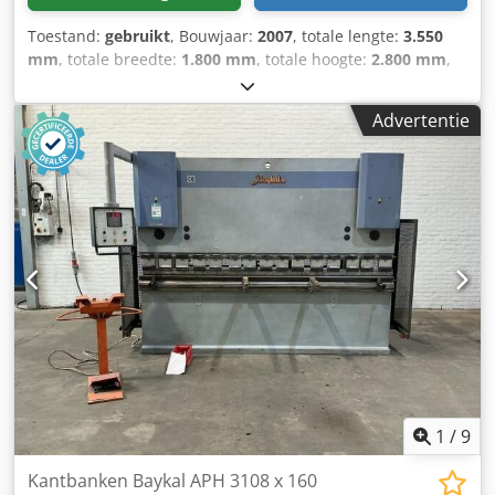
Toestand:
gebruikt
, Bouwjaar:
2007
, totale lengte:
3.550
mm
, totale breedte:
1.800 mm
, totale hoogte:
2.800 mm
,
Kleur: Grijs Gewicht: 10.000 kg Cedpfjzrxftox Acgoha -
Bouwjaar: 2007 - Documentatie aanwezig: Ja - CE
Advertentie
markering aanwezig: Ja - CE certificaat aanwezig: Ja -
Serienummer: 11520 - Aansturing: CNC - Merk aansturing:
Baykal - Type aansturing: EC4-CNC - Vermogen [kW]: 11.0 -
Aantal assen [st.]: 3: Y1+Y2+X - Vermogen [ton]: 150 - Max.
werkbreedte [mm]: 3100 - Afstand tussen kolommen [mm]:
2550 - Max. slag [mm]: 260 - Bombering: CNC-gestuurd -
Gereedschapshouder: Quick-release - Type
gereedschapshouder: European-style -
Transportafmetingen: 3550mm x 1800mm x 2800mm (l x b
x h) - Transportgewicht [kg]: 10000kg - Transportcolli [st.]:
1 Financiële informatie BTW: De getoonde prijs is exclusief
BTW BTW/marge: BTW verrekenbaar voor ondernemers
Levering en inruil altijd mogelijk van alles in de industriële
sectoren Lukas van Rossum
1
/
9
Kantbanken Baykal APH 3108 x 160