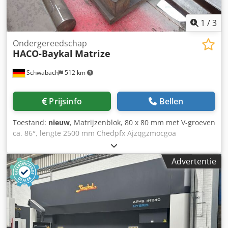
1
/
3
Ondergereedschap
HACO-Baykal
Matrize
Schwabach
512 km
Prijsinfo
Bellen
Toestand:
nieuw
, Matrijzenblok, 80 x 80 mm met V-groeven
ca. 86°, lengte 2500 mm Chedpfx Ajzqgzmocgoa
Advertentie