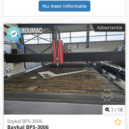
uitstekende staat, met zeer weinig bedrijfsuren - praktisch
Nu meer informatie
als nieuw Cedpozbcm Uofx Acgsha • Enkele
gereedschappen zijn bij de aanbieding inbegrepen •
Slagassen: Y1-Y2 cnc gestuurd • Achteraanslag x bereik:
1000 mm • Achteraanslag vingers: 2 stuks • Slaglengte: 330
Advertentie
mm Extra informatie Gereedschap Bovenste gereedschap
gewicht: 700 kg Onderste gereedschap gewicht: 1200 kg
Klemsysteem: Heavy duty bovenklemsysteem
Gereedschapssysteem: Europees klemsysteem met 85°
snijkantstempel en 4-V matrijs: CNC bombering op
ondertafel Voorste draagarmen: 2 stuks op lineaire rail
Veiligheid: Elektrisch vergrendelde zijhekken,
lichtschermen Dimensions Machine Depth 4100 mm
Technical Specification Bending Length 3100 mm
1
/
18
Baykal BPS-3006
Baykal
BPS-3006