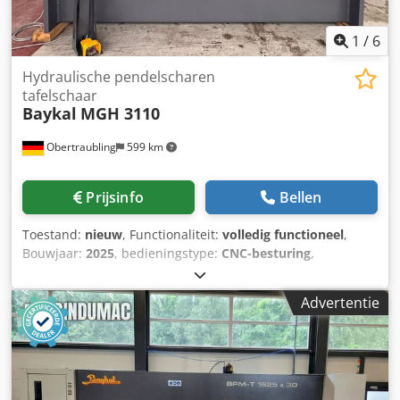
kg • Bedrijfsuren: 11.068 uur Technical Specification
Bending Length 2100 mm
1
/
6
Hydraulische pendelscharen
tafelschaar
Baykal
MGH 3110
Obertraubling
599 km
Prijsinfo
Bellen
Toestand:
nieuw
, Functionaliteit:
volledig functioneel
,
Bouwjaar:
2025
, bedieningstype:
CNC-besturing
,
aandrijvingstype:
hydraulisch
, Technische gegevens:
Snijlengte: 3100 mm max. plaatdikte, St 42: 10 mm max.
Advertentie
plaatdikte, INOX/V2A: 6,0 mm snijhoek: 2,0 ° aantal slagen:
12 per minuut bereik achterstop: 5,0 mm tot 1000 mm
motorvermogen: 22 kW hydr. klemmen: 17 stuks
olietankinhoud: 170 l max. oliedruk in de cilinder: 260
kg/cm² Standaardaccessoires: - CNC-gestuurde,