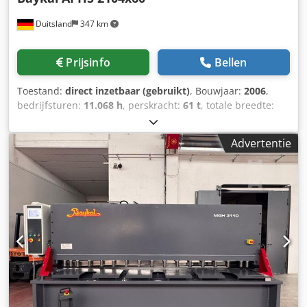
Duitsland
347 km
Prijsinfo
Bellen
Toestand:
direct inzetbaar (gebruikt)
, Bouwjaar:
2006
,
bedrijfsturen:
11.068 h
, perskracht:
61 t
, totale breedte:
1.750 mm
, totale hoogte:
2.300 mm
, totaalgewicht:
4.000
kg
, productlengte (max.):
2.530 mm
, aantal assen:
4
, Deze
Advertentie
4-assige Baykal APHS 2104x60 is in 2006 geproduceerd. De
machine heeft een perskracht van 60 ton en een
buiglengte van 2.100 mm, waardoor hij geschikt is voor
diverse buigtoepassingen. De machine heeft een maximale
slag van 215 mm en werkt bij een werkdruk van 240 bar.
Als u op zoek bent naar hoogwaardige buigmogelijkheden,
overweeg dan de Baykal APHS 2104x60 kantpers die wij te
koop aanbieden. Neem contact met ons op voor meer
informatie. • Voeding: 400 V / 50 Hz / 3-fasig •
Motorvermogen: 5,5 kW • Werkdruk: 240 bar • Maximale
slag: 215 mm • Gewicht bovenste gereedschap: 57 kg
Cedpfxozc N T Ds Acgsha • Gewicht ondergereedschap: 88