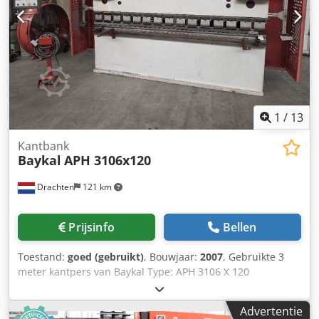
MACHINEGEGEVENS Vermogen: 15,8 kW Aansturing: CNC
Besturing: Delem DA-66T Afmetingen en gewicht
Afmetingen (L x B x H): 4.100 x 2.000 x 2.700 mm Gewicht:
8.500 kg Bedrijfstijden: 2.442 uur UITRUSTING
Vingerbescherming Gereedschap inbegrepen
Bombiersysteem: CNC-gestuurd Stempelhouder:
standaard Chjdpfszk Dy Tex Acgoa Type
gereedschaphouder: Europees model
1
/
13
Kantbank
Baykal
APH 3106x120
Drachten
121 km
Prijsinfo
Bellen
Toestand:
goed (gebruikt)
, Bouwjaar:
2007
, Gebruikte 3
meter kantpers van Baykal Type: APH 3106 X 120
Capaciteit: 3100 x 120 ton NC-instelling (eenvoudig)
Lazersafe veiligheidssysteem voor hoge snelheid Cjdpfxjzi
Advertentie
Rmqe Acgjha 1 set gereedschap Bouwjaar: 2007