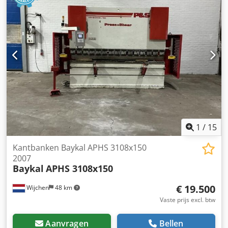
1
/
15
Kantbanken Baykal APHS 3108x150
2007
Baykal
APHS 3108x150
€ 19.500
Wijchen
48 km
Vaste prijs excl. btw
Aanvragen
Bellen