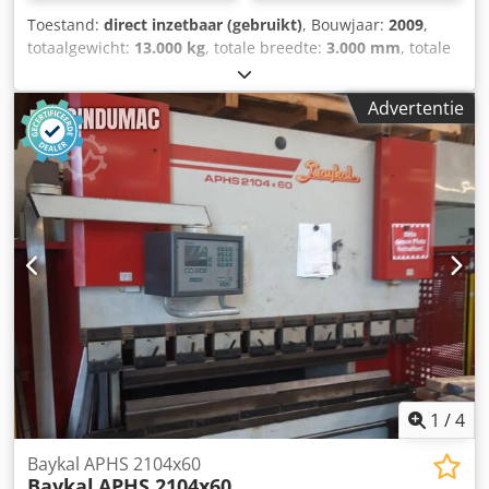
Toestand:
direct inzetbaar (gebruikt)
, Bouwjaar:
2009
,
totaalgewicht:
13.000 kg
, totale breedte:
3.000 mm
, totale
hoogte:
2.200 mm
, snijlengte (max.):
3.060 mm
,
productlengte (max.):
4.000 mm
, CNC-schaarmachine,
Advertentie
bouwjaar 2009. Deze Baykal HNC 3100x13 heeft een
knipcapaciteit van 13 mm en een kniplengte van 3.060
mm. De machine is uitgerust met een krachtige motor van
30 kW en werkt bij een werkdruk van 260 bar. Als u op zoek
bent naar hoogwaardige knipcapaciteiten, overweeg dan
de Baykal HNC 3100x13 die wij te koop aanbieden. Neem
contact met ons op voor meer informatie. • Snijcapaciteit
(St42): 13 mm • Voeding: 380 V / 50 Hz / 3-fasig •
Motorvermogen: 30 kW • Werkdruk: 260 bar • Slag per
minuut: 14 Codpfjzc Rgxex Acgoha
1
/
4
Baykal APHS 2104x60
Baykal
APHS 2104x60