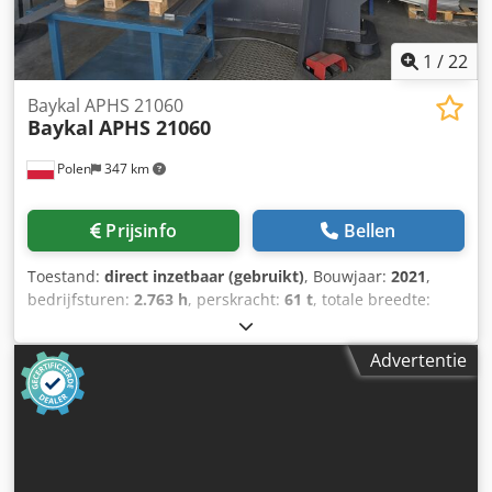
van de ram: 215 mm Chjdpfx Aozdkx Ascgoa •
Tafelbreedte: 60 mm • Vermogen hoofdmotor: 5,5 kW •
Capaciteit hydraulische olie: 140 liter Technical
1
/
22
Specification Bending Length 1250 mm
Baykal APHS 21060
Baykal
APHS 21060
Polen
347 km
Prijsinfo
Bellen
Toestand:
direct inzetbaar (gebruikt)
, Bouwjaar:
2021
,
bedrijfsturen:
2.763 h
, perskracht:
61 t
, totale breedte:
1.580 mm
, totale hoogte:
2.545 mm
, totaalgewicht:
5.400
kg
, productlengte (max.):
2.100 mm
, aantal assen:
7
, Deze
Advertentie
7-assige Baykal APHS 21060 kantpers is vervaardigd in
2021. Het apparaat heeft een perskracht van 60 ton en een
buiglengte van 2100 mm, waardoor het robuuste
prestaties levert voor diverse toepassingen. De machine
heeft een keeldiepte van 410 mm en een slag van de ram
van 210 mm. Als u op zoek bent naar hoogwaardige