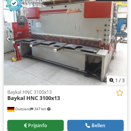
Assen: Y – Balk heffen/zakken X – Toeritten- en
buigslaginstelling R – Aanvoer-/daling
Buighoekcompensatie
1
/
3
Baykal HNC 3100x13
Baykal
HNC 3100x13
Duitsland
347 km
Prijsinfo
Bellen