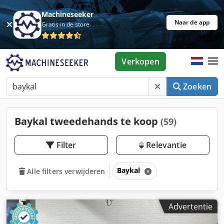
Machineseeker
Naar de app
Gratis in de store
Verkopen
Zoeken
Baykal tweedehands te koop
(59)
Filter
Relevantie
Baykal
Alle filters verwijderen
Advertentie