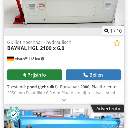
1 Financiële informatie BTW: De getoonde prijs is exclusief
BTW BTW/marge: BTW verrekenbaar voor ondernemers
Levering en inruil altijd mogelijk van alles in de industriële
sectoren Lukas van Rossum
1
/
10
Guillotineschaar - hydraulisch
BAYKAL
HGL 2100 x 6.0
Ahaus
118 km
Prijsinfo
Bellen
Toestand:
goed (gebruikt)
, Bouwjaar:
2006
, Plaatbreedte
2050 mm Plaatdikte 6,0 mm Plaatdikte bij roestvast staal
4,0 mm Standaardafstand 2100 mm Klemmen 12 stuks
Maximale aantal slagen 26 slagen/min Snijhoek 1,6°
Advertentie
Achterstop - verstelbaar 750 mm Besturing ELGO
Olieinhoud 120 liter Totaal benodigd vermogen 11,0 kW
Gewicht 3900 kg Afmetingen L-B-H 2860 x 2100 x 1560 mm