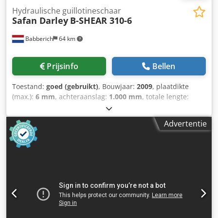
Hydraulische guillotineschaar
Safan Darley
B-SHEAR 310-6
Babberich
64 km
Prijsinfo
Bellen
Toestand:
goed (gebruikt)
, Bouwjaar:
2009
, plaatdikte
(max.):
6 mm
, achteraanslag:
1.000 mm
, totale lengte:
3.850 mm
, totale breedte:
2.100 mm
, totale hoogte:
1.750
mm
, Knipmachine SAFAN DARLEY - B-SHEAR 310-6 Crjdezp
Advertentie
Dzhjpfx Alxof