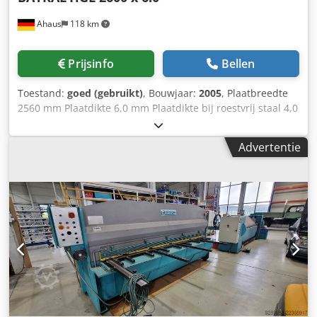
Ahaus
118 km
Prijsinfo
Bellen
Toestand:
goed (gebruikt)
, Bouwjaar:
2005
, Plaatbreedte
2560 mm Plaatdikte 6,0 mm Plaatdikte bij roestvrij staal 4,0
mm Staanderafstand 2600 mm Aandrukken 15 stuks Max.
aantal slagen 24 slagen/min Olie-inhoud 120 ltr. Snijhoek
Advertentie
1,6° Achteraanslag – verstelbaar 750 mm Besturing PRG
911-1 Bedrijfsuren ca. 370 u Totaal benodigd vermogen
11,0 kW Gewicht 4700 kg Afmetingen L-B-H 3190 x 2100 x
1560 mm met slechts ca. 370 bedrijfsuren (!) Uitrusting: -
robuuste elektrohydraulische pendelplaatenschaar -
digitale positieweergave voor elektrische achteraanslag *
Verplaatsingsweg achteraanslag X = 750 mm * spelingvrije
kogelomloopspindel voor achteraanslag *
Verplaatsingssnelheid 100 mm/sec - 1x stevige zij-aanslag
* met T-groef, flip-stop en millimeterschaal - 2x voorste
stabiele oplegarmen Csdpjzh N U Rofx Alxjrf - elektrische
snijlengtebegrenzing * Snijlengtebegrenzing voor