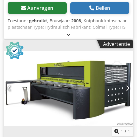
Aanvragen
Bellen
Toestand:
gebruikt
, Bouwjaar:
2008
, Knipbank knipschaar
plaatschaar Type: Hydraulisch Fabrikant: Colmal Type: HS
40-13 Bouwjaar: 2008 Besturing: Delem DAC-350
Codpfxozry Szj Alxerf Werkbreedte: 4050 mm
Advertentie
Max. plaatdikte: 13mm Incl. documentatie en toebehoren
Incl. transportband voor materialen achterzijde Machine-
afmetingen: 4800x2400x2650mm Machinegewicht:
15000kg. - Bouwjaar: 2008 - Documentatie aanwezig: Nee -
CE certificaat aanwezig: Nee Financiële informatie BTW: De
getoonde prijs is exclusief BTW BTW/marge: BTW
verrekenbaar voor ondernemers Levering en inruil altijd
mogelijk van alles in de industriële sectoren Lukas van
Rossum
1
/
1