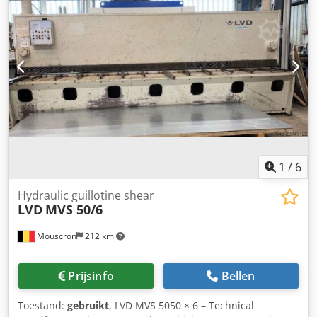
snijvlakken, roestvrij staal
1
/
6
Hydraulic guillotine shear
LVD
MVS 50/6
Mouscron
212 km
Prijsinfo
Bellen
Toestand:
gebruikt
, LVD MVS 5050 × 6 – Technical