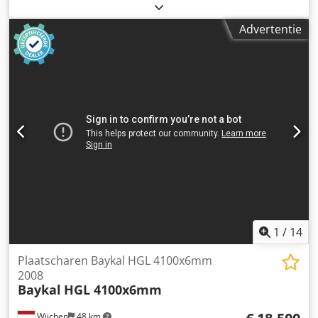
4,0 mm Achterstop – verstelbaar 750 mm Werkhoogte 770
mm Slagfrequentie 11 – 22 slagen/min Snijhoek 0,5 – 3,0°
Advertentie
Klemmen 18 stuks Besturing SC 5 Spanning 380 V
Motorvermogen 11,0 kW Gewicht machine ca. 5000 kg
Afmetingen L-B-H 3950 x 1750 x 1720 mm Uitvoering: -
elektro-hydraulische / geleide plaatknipmachine Crodpfx
Aozndq Tslxef - HACO NC-besturing model SC 5, voor links
* Vooraf ingestelde positionering van de achterstop *
Digitale weergave van de actuele positie * Elektro-
hydraulische verstelling van de snijhoek * Elektro-
hydraulische verstelling van de snijspleet *
Programmeerbare terugtrekking van de achterstop *
Noodstop - Elektro-motorische achterstop, op
kogelomloopspindels - Hydraulisch werkende
plaatklemmen - Voorste vingerbescherming - 1x lange
zijstop - 1x vrij bewegende voetschakelaar -
1
/
14
Gebruiksaanwijzing in het Duits (PDF)
Plaatscharen Baykal HGL 4100x6mm
2008
Baykal
HGL 4100x6mm
Wijchen
48 km