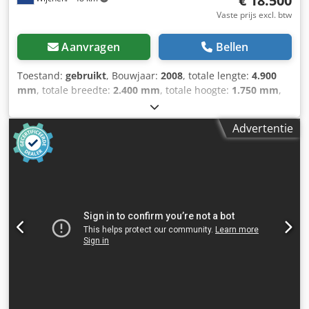
€ 18.500
Vaste prijs excl. btw
Aanvragen
Bellen
Toestand:
gebruikt
, Bouwjaar:
2008
, totale lengte:
4.900
mm
, totale breedte:
2.400 mm
, totale hoogte:
1.750 mm
,
Kleur: Wit Gewicht: 9.500 kg - Bouwjaar: 2008 -
Documentatie aanwezig: Nee - CE markering aanwezig: Ja -
Advertentie
CE certificaat aanwezig: Nee - Serienummer: 14418 -
Aansturing: Conventioneel - Merk aansturing: Elgo -
Aandrijving: Hydraulisch - Uitvoering: Swing-beam -
Vermogen [kW]: 11.0 - Max. plaatdikte [mm]: 6 - Max.
werkbreedte [mm]: 4060 - Knipsnelheid [mm/min]: 12 -
Type aanslag: Elektrisch - Diepte aanslag [mm]: 1000 -
Hooghoudinrichting: Pneumatisch Crjdpfx Aey Tnzvslxof -
Vingerbeveiliging: Lichtscherm - Hoekverstelling: Motorisch
- Snijspleetinstelling: Motorisch - Tafeltype: Vaste tafel -
Opties: Digitale uitlezing - Transportafmetingen: 4900mm x
2400mm x 1750mm (l x b x h) - Transportgewicht [kg]:
9500kg - Transportcolli [st.]: 1 Financiële informatie BTW:
De getoonde prijs is exclusief BTW BTW/marge: BTW