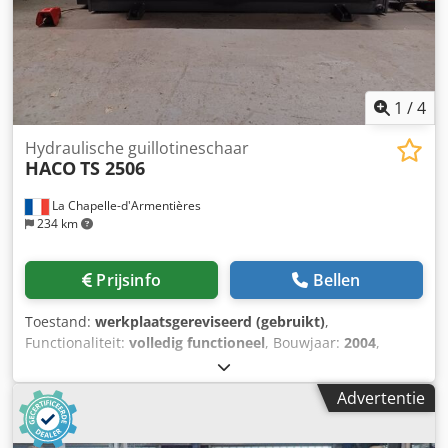
1
/
4
Hydraulische guillotineschaar
HACO
TS 2506
La Chapelle-d'Armentières
234 km
Prijsinfo
Bellen
Toestand:
werkplaatsgereviseerd (gebruikt)
,
Functionaliteit:
volledig functioneel
, Bouwjaar:
2004
,
werkbreedte:
2.500 mm
, plaatdikte staal (max.):
6 mm
,
snijlengte (max.):
2.500 mm
, Gereviseerde machine
Advertentie
Hydraulische guillotine-schaar van het type HACO TS 2,5 m
x 6 mm Crsdpfx Ajzp U H Uslxjf Nieuwe SP9-bediening
Intrekbare achterstop, slag 820 mm Nieuwe messen met 4