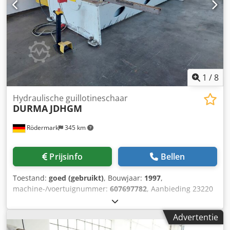
1
/
8
Hydraulische guillotineschaar
DURMA
JDHGM
Rödermark
345 km
Prijsinfo
Bellen
Toestand:
goed (gebruikt)
, Bouwjaar:
1997
,
machine-/voertuignummer:
607697782
, Aanbieding 23220
Technische gegevens: Csdpfx Alezqdcbexjrf - max.
werkbreedte 3050 mm - max. snijcapaciteit staal 40 6 mm -
Advertentie
snijhoek, hydraulisch verstelbaar 0,3 - 3 ° - handmatige