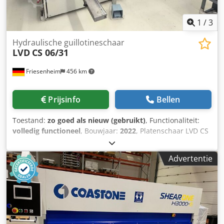
1
/
3
Hydraulische guillotineschaar
LVD
CS 06/31
Friesenheim
456 km
Prijsinfo
Bellen
Toestand:
zo goed als nieuw (gebruikt)
, Functionaliteit:
volledig functioneel
, Bouwjaar:
2022
, Platenschaar LVD CS
06/31 Fabrikant: LVD Type: CS 31/6 Bouwjaar: 9/2022 Staat:
gebruikt, als nieuw Cedszmimqspfx Alxjrf Aanvullende
Advertentie
informatie op aanvraag.