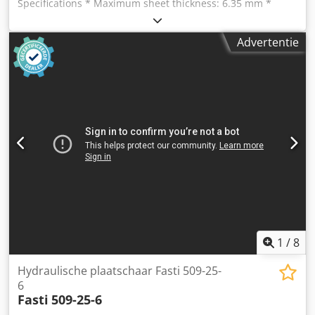
Specifications * Maximum sheet thickness: 6.35 mm *
Maximum cutting length: 5,050 mm * Back gauge range:
750 mm * Adjustable cutting angle: 0.5° – 2.5° * Adjustable
Advertentie
blade clearance: 0.05 – 0.7 mm * Strokes per minute: 12 –
45 * Main motor: 15 HP (approximately 11 kW) * Machine
weight: 12,000 kg * Power supply: 230 V Csdpfxjzmam Is
Alxerf
1
/
8
Hydraulische plaatschaar Fasti 509-25-
6
Fasti
509-25-6