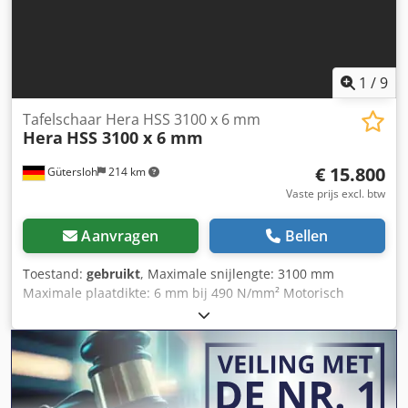
1
/
9
Tafelschaar Hera HSS 3100 x 6 mm
Hera
HSS 3100 x 6 mm
€ 15.800
Gütersloh
214 km
Vaste prijs excl. btw
Aanvragen
Bellen
Toestand:
gebruikt
, Maximale snijlengte: 3100 mm
Maximale plaatdikte: 6 mm bij 490 N/mm² Motorisch
aangedreven achterstop met digitale weergave Handmatig
instelbare snijspleet Crsdow I Tu Nspfx Alxef Snijlengte
variabel instelbaar Verlichting van de snijranden Nieuwe
messen Zeer goede staat