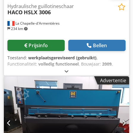
Hydraulische guillotineschaar
HACO
HSLX 3006
La Chapelle-d'Armentières
234 km
Prijsinfo
Bellen
Toestand:
werkplaatsgereviseerd (gebruikt)
,
Functionaliteit:
volledig functioneel
, Bouwjaar:
2009
,
werkbreedte:
3.000 mm
, plaatdikte staal (max.):
6 mm
,
Gereviseerde machine Hydraulische guillotine-schaar van
Advertentie
het type HACO HSLX, 3 m x 6 mm Cedpfxszqa A Rs Alxerf
Nieuwe SP9-besturing Pneumatisch plaatklemsysteem
Haakse aanslag van 1,5 m Nieuwe messen met 4
snijkanten, gemaakt van roestvrij staal