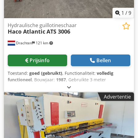
1
/
9
Hydraulische guillotineschaar
Haco Atlantic
ATS 3006
Drachten
121 km
Prijsinfo
Bellen
Toestand:
goed (gebruikt)
, Functionaliteit:
volledig
functioneel
, Bouwjaar:
1987
, Gebruikte 3 meter
plaatknipschaar van Haco Atlantic Type: ATS 3006
Capaciteit: 3100 x 6 mm Elektrische achteraanslag
Advertentie
Elektrische instelling van de snijhoek Crsdpfjzi Rl Tox Alxjf
Bouwjaar: 1987