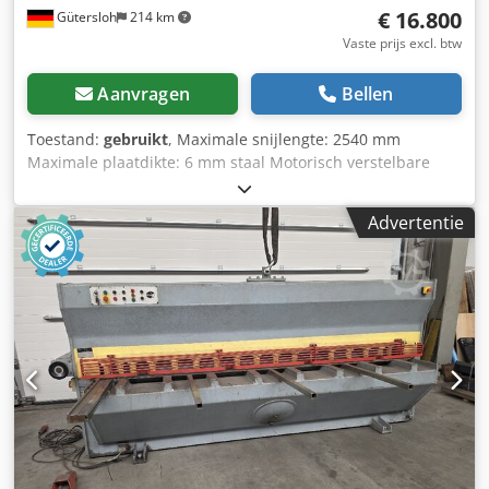
€ 16.800
Gütersloh
214 km
Vaste prijs excl. btw
Aanvragen
Bellen
Toestand:
gebruikt
, Maximale snijlengte: 2540 mm
Maximale plaatdikte: 6 mm staal Motorisch verstelbare
achterstop (2 snelheden) tot 1000 mm met analoge
weergave Zijstop en tafelverlengingen
Advertentie
Snijlengtebegrenzing Verlichting van de snijranden
Crjdpfszl Dr Sex Alxsf Messen geslepen Gewicht ca. 5500
kg