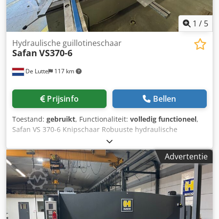
1
/
5
Hydraulische guillotineschaar
Safan
VS370-6
De Lutte
117 km
Prijsinfo
Bellen
Toestand:
gebruikt
, Functionaliteit:
volledig functioneel
,
Safan VS 370-6 Knipschaar Robuuste hydraulische
knipschaar voor het nauwkeurig knippen van
plaatmateriaal. Ideaal voor dagelijks gebruik in de
Advertentie
metaalindustrie. Specificaties: Merk: Safan Credpfx Ajzr
Rpqolxjf Type: VS 370-6 Kniplengte: 3.700 mm Max.
plaatdikte: 6 mm (staal) Hydraulische aandrijving In goede,
werkende staat