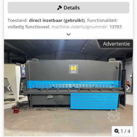
Details
Toestand:
direct inzetbaar (gebruikt)
, Functionaliteit:
volledig functioneel
, machine-/voertuignummer:
13707
,
werkbreedte:
6.200 mm
, plaatdikte (max.):
6 mm
,
vermogen:
11 kW (14,96 pk)
, totaalgewicht:
17.500 kg
,
Advertentie
keeltdiepte:
60 mm
, Geen minimumprijs – gegarandeerde
verkoop tegen het hoogste bod! TECHNISCHE GEGEVENS
Crsdpfezk Dzdox Alxsf Maximale plaatdikte: 6 mm
Maximale werklengte: 6.200 mm Oversteek: 60 mm
Aanslagdiepte: 1.000 mm MACHINEGEGEVENS Vermogen:
11,0 kW Besturing: Conventioneel Besturingsfabrikant: Elgo
Aandrijving: Hydraulisch Afmetingen en gewicht Totale
lengte: 6.400 mm Gewicht: 17.500 kg UITRUSTING
Documentatie Plaatsteun: Pneumatisch Hoekverstelling:
Elektrisch Aanslagtype: Elektrisch
1
/
4