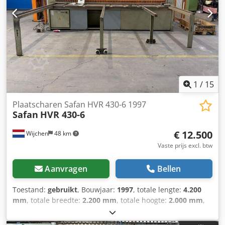
Tafeltype: Standaard tafel - Opties: Digitale uitlezing -
Transportafmetingen: 3700mm x 2000mm x 1650mm (l x b
x h) - Transportgewicht [kg]: 5000kg - Transportcolli [st.]: 1
Financiële informatie BTW: De getoonde prijs is exclusief
BTW BTW/marge: BTW verrekenbaar voor ondernemers
Levering en inruil altijd mogelijk van alles in de industriële
sectoren Lukas van Rossum
1
/
15
Plaatscharen Safan HVR 430-6 1997
Safan
HVR 430-6
€ 12.500
Wijchen
48 km
Vaste prijs excl. btw
Aanvragen
Bellen
Toestand:
gebruikt
, Bouwjaar:
1997
, totale lengte:
4.200
mm
, totale breedte:
2.200 mm
, totale hoogte:
2.000 mm
,
Kleur: Creme Gewicht: 13.500 kg Guillotineschaar,
knipbank knipschaar plaatschaar Type: Hydraulisch