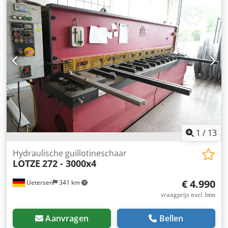
instelling van de snijspleet - aantal hydraulische
klemelementen 17 stuks - afstand van de motor tot de
achterstop 20 - 700 mm - voorste hoekstop + steunarmen -
aantal slagen per minuut, afhankelijk van de snijhoek en
snijlengte 7 - 17 per minuut - hydraulische aandrijving 400
V / 15 kW - tafelhoogte ca. 900 mm - benodigde ruimte
inclusief achterstop, exclusief voorste steunarmen - ca. B
3700 x H 1850 x D 2250 mm - gewicht ca. 5800 kg -
inclusief: - elektrische voetschakelaar - verlichting van de
snijlijn - - vooraf ingestelde snijlengte via potentiometer -
achterzijde van de machine met lichtbarrière
1
/
13
Hydraulische guillotineschaar
LOTZE
272 - 3000x4
€ 4.990
Uetersen
341 km
vraagprijs excl. btw
Aanvragen
Bellen