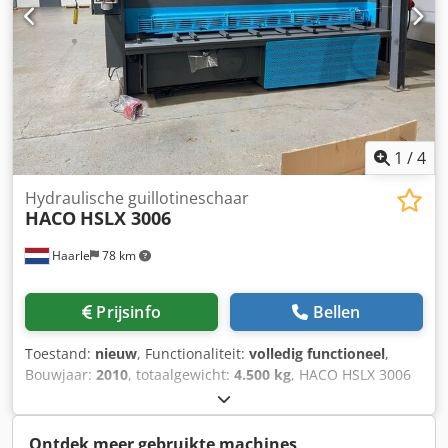
1
/
4
Hydraulische guillotineschaar
HACO
HSLX 3006
Haarle
78 km
Prijsinfo
Bellen
Toestand:
nieuw
, Functionaliteit:
volledig functioneel
,
Bouwjaar:
2010
, totaalgewicht:
4.500 kg
, HACO HSLX 3006
in nieuwstaat Voorzien van een nieuwe set messen en een
nieuwe besturing Technische staat: Uitstekend Capaciteit
regulier staal: 6 mm (400 N/MM2) Lengte achteraanslag:
Ontdek meer gebruikte machines