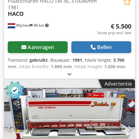
Plaatscharen HACO TM 36, 3100x6mm
1981
HACO
€ 5.500
Wijchen
48 km
Vaste prijs excl. btw
Aanvragen
Bellen
Toestand:
gebruikt
, Bouwjaar:
1981
, totale lengte:
3.700
mm
, totale breedte:
1.800 mm
, totale hoogte:
1.600 mm
,
Kleur: Groen Gewicht: 4.500 kg - Bouwjaar: 1981 -
Documentatie aanwezig: Nee Credpfx Aezm Urxslxof - CE
Advertentie
certificaat aanwezig: Nee - Serienummer: 810196 -
Aansturing: Conventioneel - Aandrijving: Hydraulisch -
Uitvoering: Guillotine - Max. plaatdikte [mm]: 6 - Max.
werkbreedte [mm]: 3100 - Type aanslag: Elektrisch - Diepte
aanslag [mm]: 1000 - Hooghoudinrichting: Geen -
Vingerbeveiliging: Vast - Hoekverstelling: Motorisch -
Snijspleetinstelling: Handmatig - Tafeltype: Standaard tafel
- Transportafmetingen: 3700mm x 1800mm x 1600mm (l x
b x h) - Transportgewicht [kg]: 4500kg - Transportcolli [st.]: