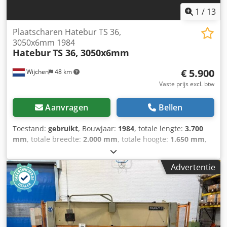
verrekenbaar voor ondernemers Levering en inruil altijd
1
/
13
mogelijk van alles in de industriële sectoren Lukas van
Rossum
Plaatscharen Hatebur TS 36,
3050x6mm 1984
Hatebur
TS 36, 3050x6mm
€ 5.900
Wijchen
48 km
Vaste prijs excl. btw
Aanvragen
Bellen
Toestand:
gebruikt
, Bouwjaar:
1984
, totale lengte:
3.700
mm
, totale breedte:
2.000 mm
, totale hoogte:
1.650 mm
,
Kleur: Grijs Gewicht: 5.000 kg - Bouwjaar: 1984 -
Documentatie aanwezig: Nee - CE certificaat aanwezig: Nee
Advertentie
- Serienummer: 8406029 - Aansturing: Conventioneel -
Aandrijving: Hydraulisch - Max. plaatdikte [mm]: 6 - Max.
werkbreedte [mm]: 3050 - Uitlading [mm]: 200 - Type
aanslag: Elektrisch - Diepte aanslag [mm]: 1000 -
Vingerbeveiliging: Vast - Hoekverstelling: Motorisch Csdpfx
Aley Dcm Usxerf - Snijspleetinstelling: Handmatig -