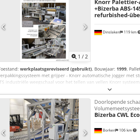
Knorr Palettier
+Bizerba
ABS-145
refurbished-übe
Dinslaken
119 km
1
/
2
Toestand:
werkplaatsgereviseerd (gebruikt)
, Bouwjaar:
1999
, Pall
verpakkingssysteem met grijper - Knorr automatische jogger met str
ITS industriële weegschaal voor het tellen van vellen Knorr systeem
getelde vellen Papier wordt geteld in de joggingtafel met Bizerba 
jogger en gladgestreken met een strooiwals. De Knorr-losser pakt s
Doorlopende schaa
palletiseert het op een pallet met nauwkeurige randen. Het systee
Volumemeetsyste
een prestatieverhogend alternatief voor de stapellift voor het loss
Bizerba
CWL Eco 
inks staat.
Borken
106 km