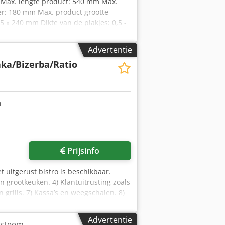
m Max. lengte product: 540 mm Max.
er: 180 mm Max. product grootte
5 х 240 mm Dikte van de plakjes: 0,5 -
liek Levertijd: 1 werkdag na betaling
Advertentie
ka/Bizerba/Ratio
Prijsinfo
t uitgerust bistro is beschikbaar.
n grootkeuken. 4) Klantuitrusting zoals
n grills. 7) Kassa’s en weegschalen. 8)
ezig. Bezichtigen ter plaatse is
Advertentie
ysteem