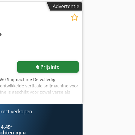
Advertentie
Prijsinfo
650 Snijmachine De volledig
ontwikkelde verticale snijmachine voor
ine is geschikt voor zowel verse als
te voedselproductiebedrijven. Dankzij
elgewicht worden gesneden. Vrijwel
at ze eerst hoeven te worden
irect verkopen
 worden gepresenteerd. De
rwijl het 420 mm mes een breed scala
 4,49
*
akken per minuut. Het intuïtieve
chten op u