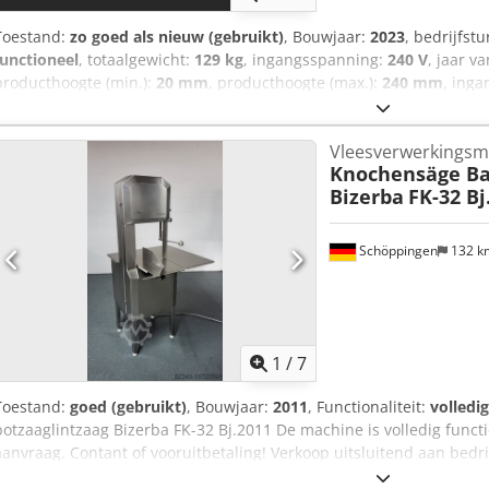
Toestand:
zo goed als nieuw (gebruikt)
, Bouwjaar:
2023
, bedrijfst
functioneel
, totaalgewicht:
129 kg
, ingangsspanning:
240 V
, jaar v
producthoogte (min.):
20 mm
, producthoogte (max.):
240 mm
, ing
Hz
, Uitrusting:
documentatie / handleiding
, Wij bieden deze als n
snijmachine met weegfunctie, bouwjaar November 2023, aan. Spann
Vleesverwerkingsm
Frequentie: 50/60 Hz Beschermingsgraad: IPX5 Dcjdpszpztuefx Alio
Knochensäge B
Weegnauwkeurigheid: 1 g Serienummer: 12302883 Typeaanduiding: V
Bizerba
FK-32 Bj
informatie wenst, stuur ons gerust een bericht of bel ons.
Schöppingen
132 
1
/
7
Toestand:
goed (gebruikt)
, Bouwjaar:
2011
, Functionaliteit:
volledi
botzaaglintzaag Bizerba FK-32 Bj.2011 De machine is volledig funct
aanvraag. Contant of vooruitbetaling! Verkoop uitsluitend aan bed
Aliok