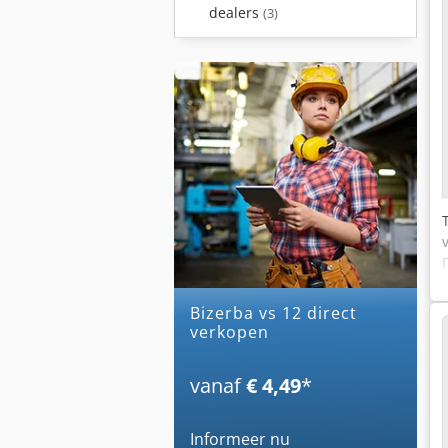
dealers
(3)
bizerba vs 12 direct
verkopen
l
vanaf
€ 4,49
*
Informeer nu