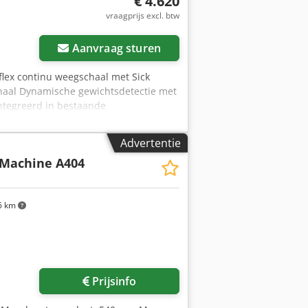
€ 4.620
vraagprijs excl. btw
Aanvraag sturen
flex continu weegschaal met Sick
haal Dynamische gewichtsdetectie met
ntegreerd in bestaande
tinu weegschaal Model: CWL Eco in
MS520 volumemeetsysteem Djdpfxemgax
Advertentie
 Meet lengte, breedte en hoogte van
 Machine A404
ecten met vrijwel elke vorm - Werkt
e transportbandsystemen - Flexibele
 (doosvolume) - Berekening van het
6 km
0 Volumemeettoestel Sick CLV 490
a onze bank is ook mogelijk. komplett-
 in onze shop! Internationale
Prijsinfo