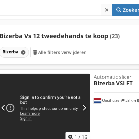
Zoeke
Bizerba Vs 12 tweedehands te koop
(23)
Bizerba
Alle filters verwijderen
Automatic slicer
Bizerba
VSI FT
Oosthuizen
53 km
1
/
16