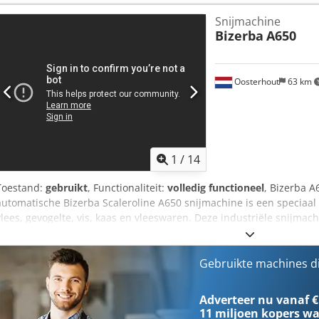
Snijmachine
Bizerba
A650
Oosterhout
63 km
1
/
14
Toestand:
gebruikt
, Functionaliteit:
volledig functioneel
, Bizerba A
automatische Bizerba Scaleroline A650 snijmachine is een speciaal 
vlees, gevogelte, vis, kaas en vleeswaren. Deze industriële snijmach
gekookte producten, waardoor hij ideaal is voor middelgrote en gro
het geïntegreerde weegsysteem kunnen producten op een exact do
alle soorten worst, ham en kaas kunnen worden gesneden zonder d
Gebruikte machines d
ingevroren, waarbij de plakken ofwel overlappend ofwel gestapeld
snijmachine heeft een ruim bemeten productinvoer van 900 mm, te
Adverteer nu vanaf €
aan producten kan verwerken met een snelheid van maximaal 300 pl
11 miljoen kopers
wa