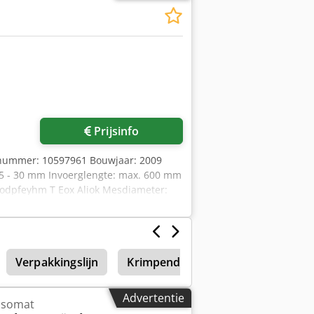
Prijsinfo
enummer: 10597961 Bouwjaar: 2009
,5 - 30 mm Invoerglengte: max. 600 mm
odpfeyhm T Eox Aliok Mesdiameter:
 x 1850 mm Gewicht: 420 kg
Verpakkingslijn
Krimpende Verpakkingsmachine
Advertentie
ansomat