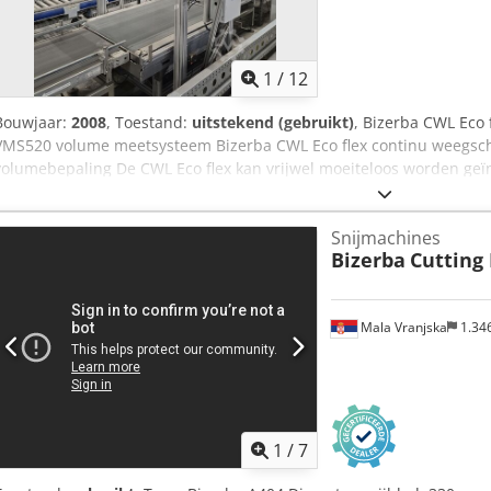
1
/
12
Bouwjaar:
2008
, Toestand:
uitstekend (gebruikt)
, Bizerba CWL Eco 
VMS520 volume meetsysteem Bizerba CWL Eco flex continu weegsc
volumebepaling De CWL Eco flex kan vrijwel moeiteloos worden geï
pakketverzend-, sorteer- en invoerlijnen. Bizerba WM-CWL flex con
beweging DE-09-MI006-PTB018 Max 60 kg Min 0,4 kg 230 V Sick V
Snijmachines
Uo Aliock Speciale kenmerken - Contactloze, actieve meetmethode -
Bizerba
Cutting
kubusvormige objecten - Meet de lengte, breedte en hoogte van obj
met een breed scala aan oppervlaktestructuren en op diverse vlakk
systeemconfiguraties - Berekening van de kleine omhullende kubus
Mala Vranjska
1.34
werkelijke volume Componenten van het apparaat Sick VMD520-200
Stationaire barcodescanner Jaar van fabricage: 2008 Financiering vi
konzept.leasingo.de Verdere artikelen - nieuw en gebruikt - vindt u
verzendkosten op aanvraag!
1
/
7