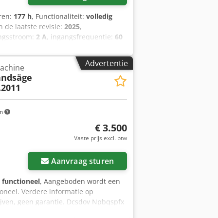
uren:
177 h
, Functionaliteit:
volledig
an de laatste revisie:
2025
,
angsstroom:
2 A
, ingangsfrequentie:
60
ieuwe Bizerba VSI FT automatische
ing: 220–240 V Stroom: 2,9 A
Advertentie
achine
k Maximale weegcapaciteit: 2 kg
andsäge
SI FT Als u vragen heeft of meer
.2011
km
€ 3.500
Vaste prijs excl. btw
Aanvraag sturen
g functioneel
, Aangeboden wordt een
ioneel. Verdere informatie op
rijven, geen garantie. Dcsdov Npbqspfx