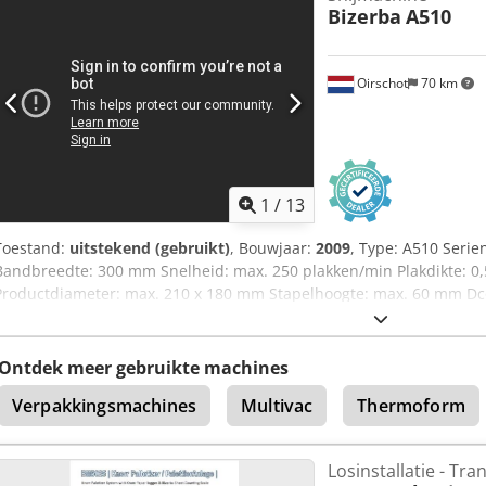
Bizerba
A510
Oirschot
70 km
1
/
13
Toestand:
uitstekend (gebruikt)
, Bouwjaar:
2009
, Type: A510 Seri
Bandbreedte: 300 mm Snelheid: max. 250 plakken/min Plakdikte: 0
Productdiameter: max. 210 x 180 mm Stapelhoogte: max. 60 mm Dc
420 mm Vermogen: 3 x 400 V, 50 Hz, 2,3 kW Afmetingen: 2350 x 800
Ontdek meer gebruikte machines
Verpakkingsmachines
Multivac
Thermoform
Losinstallatie - Tr