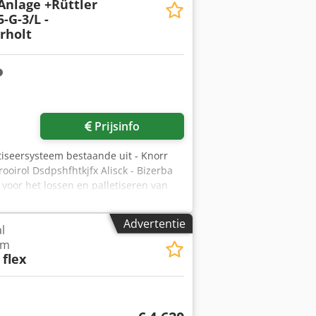
-Anlage +Rüttler
-G-3/L -
rholt
Vraag meer foto's aan
Prijsinfo
etiseersysteem bestaande uit - Knorr
ooirol Dsdpshfhtkjfx Alisck - Bizerba
 voor het lossen en palletiseren van
papierweegschaal, rechtgetrokken in de
tapels papier op met een grijper en
Advertentie
l
m kan echter ook worden gebruikt als
em
en van je hogesnelheidsnijder, die dan
flex