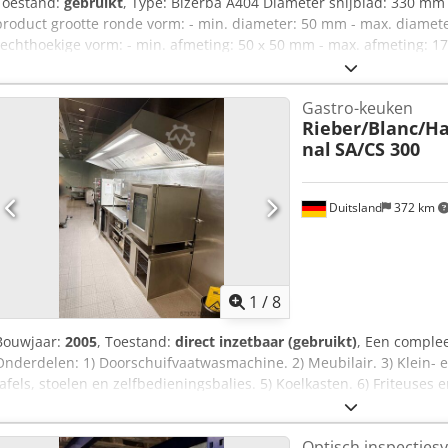
Toestand:
gebruikt
, Type: Bizerba A404 Diameter snijblad: 330 m
product grootte ronde vorm: - min. diameter: 50 mm - max. diamet
rechthoekige vorm: - min. afmeting: 50 х 50 mm - max. afmeting: 17
12 мм traploos instelbaar Spanning: 400 V, 50 Hz Dcodpsgf Sz Nefx A
Gastro-keuken
Rieber/Blanc/Ha
nal
SA/CS 300
Duitsland
372 km
1
/
8
Bouwjaar:
2005
, Toestand:
direct inzetbaar (gebruikt)
, Een complee
Onderdelen: 1) Doorschuifvaatwasmachine. 2) Meubilair. 3) Klein- e
tafels, stoelen en zelfbedieningsbalies. 5) Koelkasten. 6) Friteuses e
Servies, borden etc. 9) Afzuig- en filtertechniek. Documentatie aanw
mogelijk. Djdpfx Aloxc Nhmsiock
Optisch inspecties