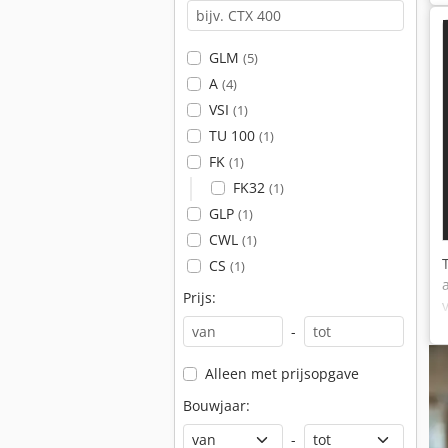
GLM
(5)
A
(4)
VSI
(1)
TU 100
(1)
FK
(1)
FK32
(1)
GLP
(1)
CWL
(1)
CS
(1)
Prijs:
-
Alleen met prijsopgave
Bouwjaar:
-