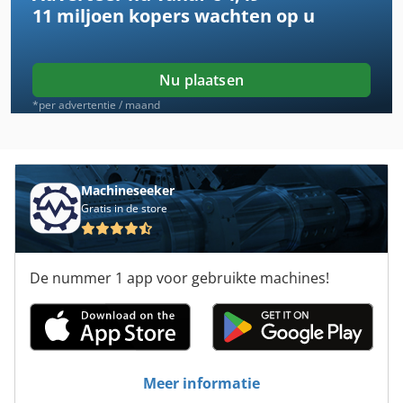
11 miljoen kopers
wachten op u
Controleweger
Dozenopzetter
Nu plaatsen
Drukmachine
*per advertentie / maand
Etiketten
Invoegen
Machineseeker
Gratis in de store
Kneader
Krant Drukmachine
De nummer 1 app voor gebruikte machines!
Krones
Label Drukmachine
Mabeg
Meer informatie
Mbo Vouwmachine