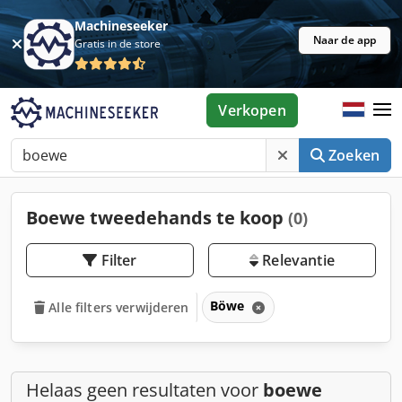
Machineseeker
Naar de app
Gratis in de store
Verkopen
Zoeken
Boewe tweedehands te koop
(0)
Filter
Relevantie
Böwe
Alle filters verwijderen
Helaas geen resultaten voor
boewe