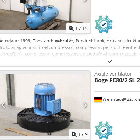
1
/
15
Bouwjaar:
1999
, Toestand:
gebruikt
, Persluchttank, drukvat, drukt
drukopslag voor schroefcompressor, compressor, persluchteenheid,
schroefblok, compressor, compressortrap Dodpfx Ahepm Thzezekr 
filterblok van compressor type SL 270 -Drukaccumulator: Type 30602
Gatencirkel: Ø 240 x 22 mm -Filterunits: zie foto's Afzonderlijke c
Axiale ventilator
1600/980/H1270 mm -Gewicht: 289 kg
Boge
FC80/2 SL 
Wiefelstede
228 k
1
/
9