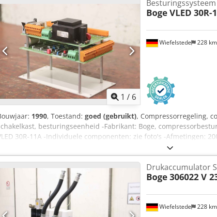
Besturingssysteem
Boge
VLED 30R-
Wiefelstede
228 k
1
/
6
Bouwjaar:
1990
, Toestand:
goed (gebruikt)
, Compressorregeling, c
schakelkast, besturingseenheid -Fabrikant: Boge, compressorbestu
VLED 30R-11A -Individuele componenten: zie foto's -Afmetingen: 2
Dkodpfx Ahjvpfh Tszer
Drukaccumulator 
Boge
306022 V 23
Wiefelstede
228 k