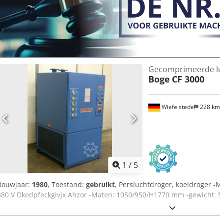
Gecomprimeerde lu
Boge
CF 3000
Wiefelstede
228 k
1
/
5
Bouwjaar:
1980
, Toestand:
gebruikt
, Persluchtdroger, koeldroger -
380 V Dkedpfeckgivjx Ahzor -Maten: 1050/950/H1770 mm -gewicht: 