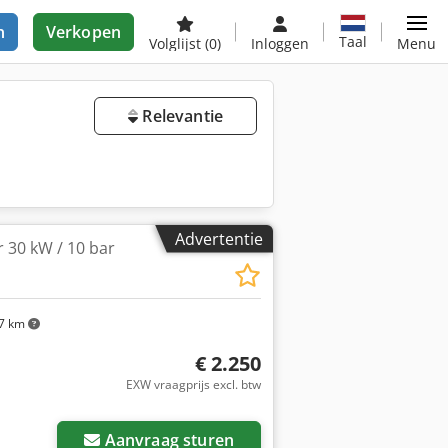
n
Verkopen
Taal
Volglijst
(0)
Inloggen
Menu
Relevantie
Advertentie
 30 kW / 10 bar
7 km
€ 2.250
EXW vraagprijs excl. btw
Aanvraag sturen