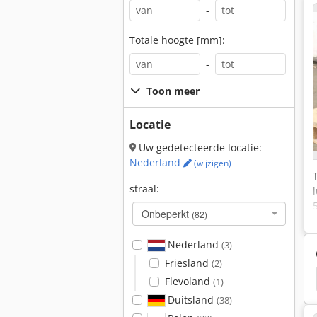
-
Totale hoogte [mm]:
-
Toon meer
Locatie
Uw gedetecteerde locatie:
Nederland
(wijzigen)
straal:
Onbeperkt
(82)
Nederland
(3)
Friesland
(2)
Kaeser
Persluchtdroger
Almig Compressor
Flevoland
(1)
Duitsland
(38)