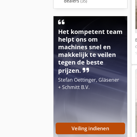
dealers
(35)
Het kompetent team
helpt ons om
machines snel en
makkelijk te veilen
tegen de beste
prijzen.
Stefan Oettinger, Gläsener
+ Schmitt B.V.
Veiling indienen