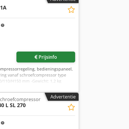
11A
m
Prijsinfo
ompressorregeling, bedieningspaneel,
ring vanaf schroefcompressor type
00/110/H150 mm -Gewicht: 1,2 kg
Advertentie
Schroefcompressor
0 L SL 270
m