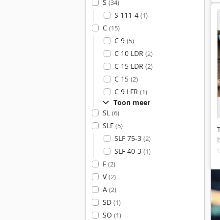
S
(34)
S 111-4
(1)
C
(15)
C 9
(5)
C 10 LDR
(2)
C 15 LDR
(2)
C 15
(2)
C 9 LFR
(1)
Toon meer
SL
(6)
SLF
(5)
SLF 75-3
(2)
SLF 40-3
(1)
F
(2)
V
(2)
A
(2)
SD
(1)
SO
(1)