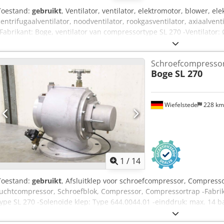
Toestand:
gebruikt
, Ventilator, ventilator, elektromotor, blower, el
centrifugaalventilator, noodventilator, rookgasventilator, axiaalventil
-Fabrikant: Boge, ventilator van compressortype SL 270 -Ventilator
Vermogen: 1,1 kW / 2815 rpm -Gatencirkel: Ø 295 x 22 mm -Totale 
13 kg Dkodpsppdhvefx Ahzor
Schroefcompresso
Boge
SL 270
Wiefelstede
228 k
1
/
14
Toestand:
gebruikt
, Afsluitklep voor schroefcompressor, Compresso
luchtcompressor, Schroefblok, Compressor, Compressortrap -Fabrik
type SL 270 -Solenoïde klep: Type 644.0044.01 -einddruk: max. 14 b
Afmetingen: 415/340/H440 mm -Gewicht: 25 kg Dkodjppdh Dspfx A