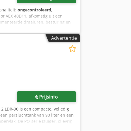
onaliteit:
ongecontroleerd
,
or VEX 40D11, afkomstig uit een
umenteerde draaiuren, besturing en
er gebruik. Technische gegevens: -
aximale druk: 10 bar - Toerental:
Advertentie
ller: 12.622,7 uur - Gedocumenteerde
en: ca. 29.950 uur -
hakelbereik: 8,5–9,5 bar - WILO
met de leeftijd. Tot aan de demontage
is de functionaliteit niet getest.
rs (Taunus), Duitsland.
Prijsinfo
2 LDR-90 is een compacte, volledig
, een persluchttank van 90 liter en een
vlak. De PO-serie (zuiger, olievrij)
den, zoals de medische sector, de