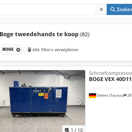
Zoeke
Boge tweedehands te koop
(82)
BOGE
Alle filters verwijderen
Schroefcompressor
BOGE
VEX 40D11
Selters (Taunus)
28
1
/
10