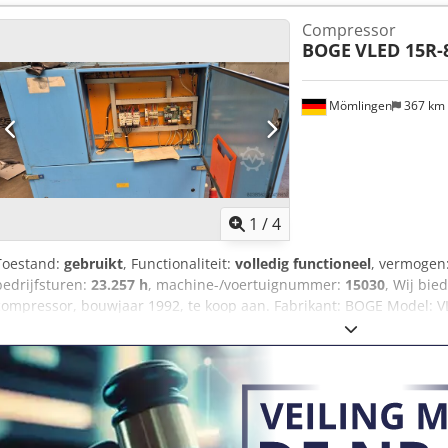
voedingsmiddelenindustrie of spuiterijen. PO: Zuiger, olievrij (100%
Compressor
Prestatieklasse / motorvermogen (ca. 2 pk / 1,5 kW). Dkjdpozmpa Refx
BOGE
VLED 15R-
koppeling van motor en compressor). D: Droger (geïntegreerde koel
(gemonteerd op een persluchttank). 90: Tankinhoud van 90 liter.
Mömlingen
367 km
1
/
4
Toestand:
gebruikt
, Functionaliteit:
volledig functioneel
, vermogen
bedrijfsturen:
23.257 h
, machine-/voertuignummer:
15030
, Wij bi
compressor, bouwjaar 1992, te koop aan. Fabrikant: BOGE Model: 
Debiet: 1268 m³/min Einddruk na compressie: 13 bar Toerental hoo
15 kW Als u vragen heeft of meer informatie nodig heeft, stuur ons
telefonisch contact met ons op. Dsdjzqpk Rspfx Ahzjkr