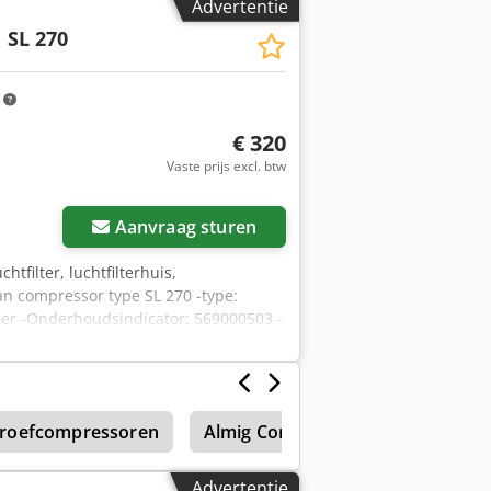
Advertentie
 SL 270
m
€ 320
Vaste prijs excl. btw
Aanvraag sturen
luchtfilter, luchtfilterhuis,
 van compressor type SL 270 -type:
zer -Onderhoudsindicator: 569000503 -
roefcompressoren
Almig Compressor
Boge Lr
Advertentie