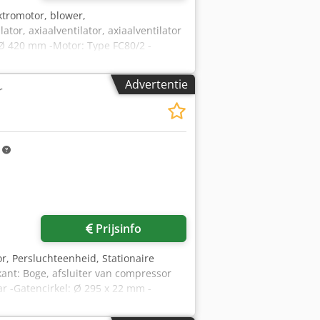
ektromotor, blower,
ator, axiaalventilator, axiaalventilator
: Ø 420 mm -Motor: Type FC80/2 -
afmetingen: Ø 495 x 315 mm -Gewicht:
Advertentie
r
m
Prijsinfo
r, Persluchteenheid, Stationaire
ant: Boge, afsluiter van compressor
ar -Gatencirkel: Ø 295 x 22 mm -
hzor