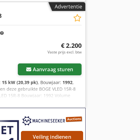
 olievrije zuigercompressor). 2:
Advertentie
 Ahzjr L: Lineaire opstelling (directe
8
droger voor droge perslucht). R: Tank
€ 2.200
Vaste prijs excl. btw
Aanvraag sturen
:
15 kW (20,39 pk)
, Bouwjaar:
1992
,
eden deze gebruikte BOGE VLED 15R-8
VLED 15R-8 Bouwjaar: 1992 Volume
fdas: 4405 min-1 Aandrijfsvermogen:
 dan gerust een bericht of neem
Veiling indienen