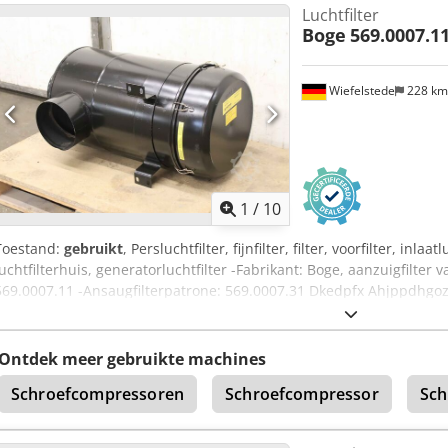
Luchtfilter
Boge
569.0007.11
Wiefelstede
228 k
1
/
10
Toestand:
gebruikt
, Persluchtfilter, fijnfilter, filter, voorfilter, inlaat
luchtfilterhuis, generatorluchtfilter -Fabrikant: Boge, aanzuigfilter
569.0007.11 -Ansaugfilterpatrone: 569.0007.31 Dkedpfx Ahjppdhgo
Afmetingen: 530/440/H850 mm -Gewicht: 28 kg
Ontdek meer gebruikte machines
Schroefcompressoren
Schroefcompressor
Sch