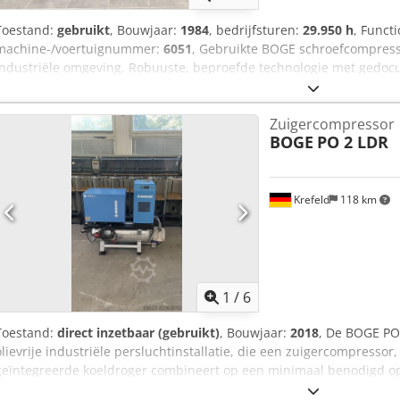
Toestand:
gebruikt
, Bouwjaar:
1984
, bedrijfsturen:
29.950 h
, Functi
machine-/voertuignummer:
6051
, Gebruikte BOGE schroefcompress
industriële omgeving. Robuuste, beproefde technologie met gedoc
koeling. Geschikt voor werkplaats, als reserveapparaat of voor and
Vermogen: 30 kW - Debiet: ca. 4,0 m³/min Dkodpfx Ahjzrn Ahszsr - M
Zuigercompressor
4.360 tpm - Aansluiting: 380/400 V, driefasig - Huidige draaiurente
BOGE
PO 2 LDR
eerdere tellerstand: 17.326,4 uur - Gedocumenteerde totale draaiur
Basislast-/stationaire draai-besturing via drukschakelaar FF142 - Sc
industriële circulatiepomp Staat: gebruikt en in overeenstemming 
in bedrijf; momenteel is er geen functionele test uitgevoerd, daarom 
Krefeld
118 km
Verkoop zoals bezichtigd, of conform de foto's. Locatie: 65618 Selte
1
/
6
Toestand:
direct inzetbaar (gebruikt)
, Bouwjaar:
2018
, De BOGE PO 
olievrije industriële persluchtinstallatie, die een zuigercompressor
geïntegreerde koeldroger combineert op een minimaal benodigd opper
van BOGE is speciaal ontworpen voor veeleisende toepassingsgebie