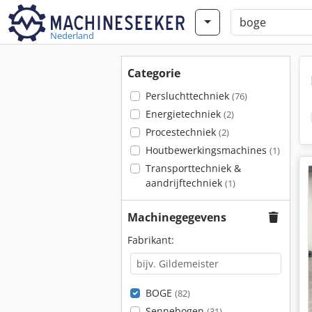
Nederland
Categorie
Persluchttechniek
(76)
Energietechniek
(2)
Procestechniek
(2)
Houtbewerkingsmachines
(1)
Transporttechniek &
aandrijftechniek
(1)
Machinegegevens
Fabrikant:
BOGE
(82)
Sennebogen
(31)