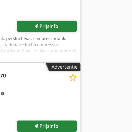
Prijsinfo
ank, persluchtvat, compressortank,
 stationaire luchtcompressor,
-Fabrikant: Boge, drukaccumulator met
2 V 230 L -einddruk: max. 15 bar -
omponenten -Afmetingen:
Advertentie
270
m
Prijsinfo