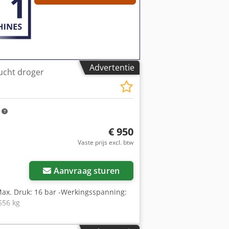
Advertentie
cht droger
m
€ 950
Vaste prijs excl. btw
Aanvraag sturen
Max. Druk: 16 bar -Werkingsspanning:
556 kg