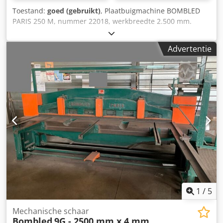
Toestand:
goed (gebruikt)
, Plaatbuigmachine BOMBLED
PARIS 250 M, nummer 22018, werkbreedte 2.500 mm.
Dedpfoznlz Hox Ai Sock
Advertentie
1
/
5
Mechanische schaar
Bombled
9G - 2500 mm x 4 mm