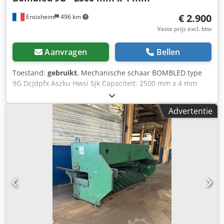
€ 2.900
Ensisheim
496 km
Vaste prijs excl. btw
Aanvragen
Bellen
Toestand:
gebruikt
, Mechanische schaar BOMBLED type
9G Dcjdpfx Aszku Hwsi Sjk Capaciteit: 2500 mm x 4 mm
Handmatige achtertandwielmeter slag: 500 mm Geleverd
met 2 voorste lengtestops Voltage: 380 V Afmetingen (L x B
Advertentie
x H): 4000 x 1500 x 1500 mm Gewicht: ca. 4,5 T