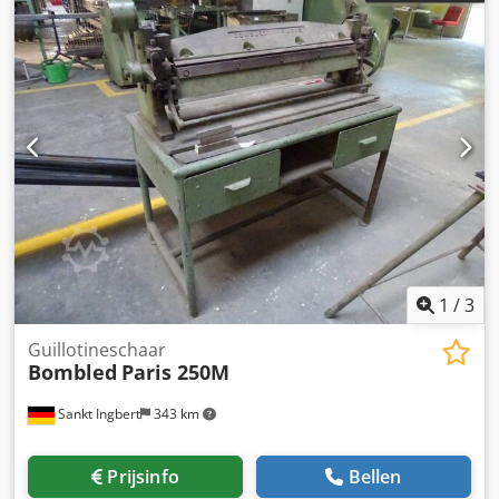
1
/
3
Guillotineschaar
Bombled
Paris 250M
Sankt Ingbert
343 km
Prijsinfo
Bellen