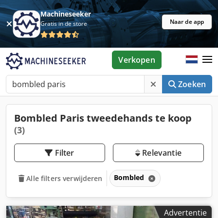
Machineseeker
Naar de app
Gratis in de store
Verkopen
Zoeken
Bombled Paris tweedehands te koop
(3)
Filter
Relevantie
Bombled
Alle filters verwijderen
Advertentie