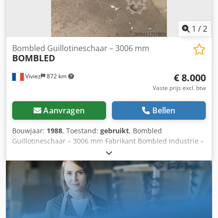
1
/
2
Bombled Guillotineschaar – 3006 mm
BOMBLED
€ 8.000
Viviez
872 km
Vaste prijs excl. btw
Aanvragen
Bellen
Bouwjaar:
1988
, Toestand:
gebruikt
, Bombled
Guillotineschaar – 3006 mm Fabrikant Bombled Industrie –
Frankrijk Type Gemotoriseerde guillotineschaar – model
CAFRA Industriële Toepassingen Knippen van plaatstaal in
ketelbouw, metaalwerkplaatsen, industrieel onderhoud,
productielijnen en plaatbewerkingsprocessen.
Belangrijkste Technische Specificaties: - Maximale
snijlengte: 3050 mm - Model: 3006 - Type: CAFRA -
Ingebruikname: circa 1987 - Aandrijving: gemotoriseerd