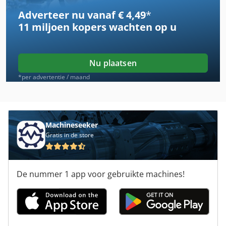
Adverteer nu vanaf € 4,49
*
Elektra Beckum Spa 2000
11 miljoen kopers
wachten op u
France Transfo
Hbm 480
Nu plaatsen
Metba Mb 1
*per advertentie / maand
Omag
Paul
Machineseeker
Gratis in de store
Pbr Italia
Prebena Orkan 200
De nummer 1 app voor gebruikte machines!
Precisie Boor
Tripet Mar 200
Turbo Pomp