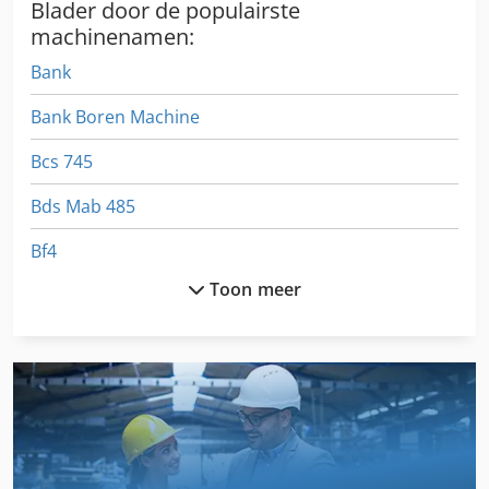
Blader door de populairste
machinenamen:
Bank
Bank Boren Machine
Bcs 745
Bds Mab 485
Bf4
Toon meer
Bilz
Blohm 204
Boog
Elektra Beckum Spa 1000
Elektra Beckum Spa 1100