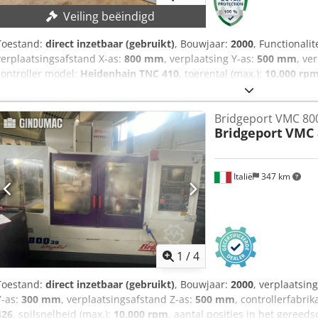
Veiling beëindigd
Toestand:
direct inzetbaar (gebruikt)
, Bouwjaar:
2000
, Functionalit
verplaatsingsafstand X-as:
800 mm
, verplaatsing Y-as:
500 mm
, ve
controller model:
Heidenhain TNC 410
, toerental (max.):
10.000 rp
gegarandeerde verkoop tegen het hoogste bod! TECHNISCHE GEGEV
Verplaatsing Y-as: 500 mm Verplaatsing Z-as: 500 mm Toerentalbe
Bridgeport VMC 80
Toerentalregeling: traploos Gereedschapopname: SK 40 Aantal posit
Bridgeport
VMC 
MACHINEGEGEVENS Besturing: Heidenhain TNC 410 Opspanvlak: 1.
draaitafel Chedpfxozmryyo Akaea Verticaal gereedschapwisselsyst
schuifdeuren en binnenverlichting Diverse gereedschapopnames S
Italië
347 km
Koelvloeistofvoorziening met krachtigere pomp Koelvloeistofdruk: 
Bedieningshandleiding
1
/
4
Toestand:
direct inzetbaar (gebruikt)
, Bouwjaar:
2000
, verplaatsin
Y-as:
300 mm
, verplaatsingsafstand Z-as:
500 mm
, controllerfabrik
426
, spilsnelheid (max.):
10.000 rpm
, aantal posities in het geree