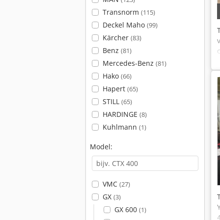
Transnorm
(115)
Deckel Maho
(99)
Kärcher
(83)
Benz
(81)
Mercedes-Benz
(81)
Hako
(66)
Hapert
(65)
STILL
(65)
HARDINGE
(8)
Kuhlmann
(1)
Model:
VMC
(27)
GX
(3)
GX 600
(1)