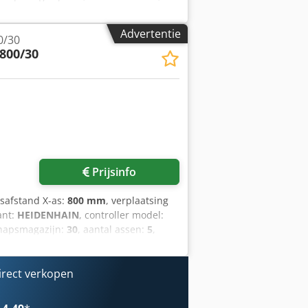
machine heeft een X-asverplaatsing
sing van 500 mm. De machine is
Advertentie
0/30
ereedschapsposities, evenals een
800/30
smogelijkheden, overweeg dan het
op aanbieden. Neem contact met ons op
tafel van Jones & Shipman (alleen
chnical Specification Taper Size BT 40
Prijsinfo
gsafstand X-as:
800 mm
, verplaatsing
ant:
HEIDENHAIN
, controller model:
schapsmagazijn:
30
, aantal assen:
5
,
machine heeft een X-asverplaatsing
sing van 500 mm. De machine is
ntal van 6000 RPM, evenals 30
irect verkopen
erkingsmogelijkheden, overweeg dan
e koop aanbieden. Neem contact met