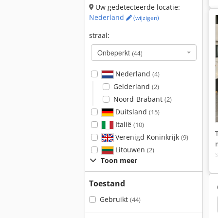
Uw gedetecteerde locatie:
Nederland
(wijzigen)
straal:
Onbeperkt
(44)
Nederland
(4)
Gelderland
(2)
Noord-Brabant
(2)
Duitsland
(15)
Italië
(10)
Verenigd Koninkrijk
(9)
Litouwen
(2)
Toon meer
Toestand
Gebruikt
(44)
el Maho Fp3
Deckel Maho Heidenhain
Maho