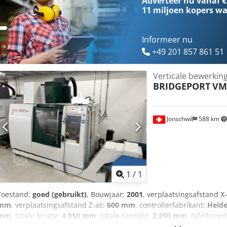
Adverteer nu vanaf €
ons op voor meer informatie. Cedozf I Udepfx Akaoha • Interface voo
11 miljoen kopers
wa
van Jones & Shipman Technical Specification Taper Size BT 40
Informeer nu
+49 201 857 861 51
Verticale bewerki
BRIDGEPORT
VM
Jonschwil
588 km
Vraag meer
1
/
1
Toestand:
goed (gebruikt)
, Bouwjaar:
2001
, verplaatsingsafstand X
mm
, verplaatsingsafstand Z-as:
600 mm
, controllerfabrikant:
Heide
mm
, totale lengte:
4.050 mm
, totale breedte:
2.250 mm
, tafelbree
tafelbelasting:
750 kg
, totaalgewicht:
4.200 kg
, spindelsnelheid (mi