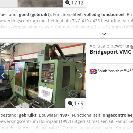
1
/
12
Toestand:
goed (gebruikt)
, Functionaliteit:
volledig functioneel
, Br
bewerkingscentrum met heidenhain TNC 410 / 426 besturing -Verp
Akasa -Verplaatsing Y - as 410mm -Verplaatsing Z - as 520mm -Tafel
40 ISO/BT -Vermogen aan spil: 8,5kW -Toeren / Range: 40 t/m 6000
Aantal gestuurde assen: 3 -Bouwjaar: 2000 -Lengte 2800 mm -Bre
Verticale bewerki
Gewicht CA. 2500 kg
Bridgeport
VMC 
South Yorkshire
46
1
/
9
Toestand:
gebruikt
, Bouwjaar:
1997
, Functionaliteit:
ongecontrolee
bewerkingscentrum Bouwjaar (1997) uitgerust met een GE Fanuc Se
gereedschapswisselaarposities, Cromar spaanafvoerband. Cjdpfjz