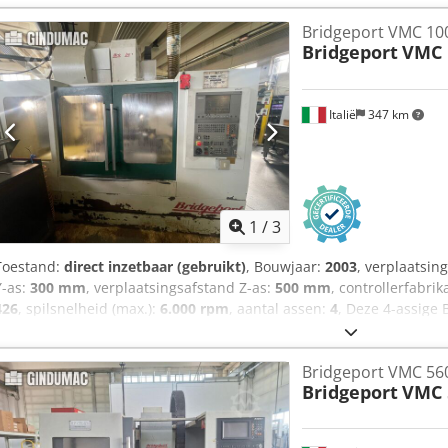
2830x2340x2690mm (LxBxH)
Bridgeport VMC 10
Bridgeport
VMC 
Italië
347 km
1
/
3
Toestand:
direct inzetbaar (gebruikt)
, Bouwjaar:
2003
, verplaatsin
Y-as:
300 mm
, verplaatsingsafstand Z-as:
500 mm
, controllerfabrik
426
, spilsnelheid (max.):
6.000 rpm
, aantal assen:
4
, Deze 4-assige 
geproduceerd. De machine heeft een X-asverplaatsing van 1000 m
een Z-asverplaatsing van 500 mm. De machine is uitgerust met ee
Bridgeport VMC 56
een BT40-spilhouder, wat een efficiënte werking garandeert. Als u
Bridgeport
VMC 
bewerkingsmogelijkheden, overweeg dan het verticale bewerkings
wij te koop aanbieden. Neem contact met ons op voor meer inform
Chedpfx Akszkh I Ujaoa • Aantal gereedschapsvakken: 30 • Spaan