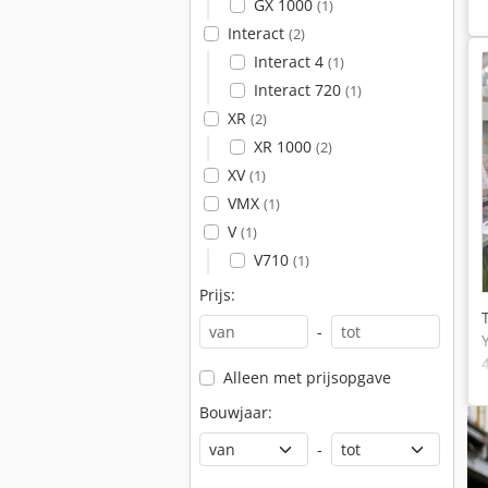
GX 1000
(1)
Interact
(2)
Interact 4
(1)
Interact 720
(1)
XR
(2)
XR 1000
(2)
XV
(1)
VMX
(1)
V
(1)
V710
(1)
Prijs:
-
Alleen met prijsopgave
Bouwjaar:
-