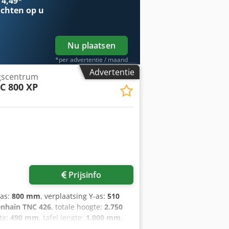
 4,49
*
r de 4e en 5e as voor de draaitafel
chten op u
Nu plaatsen
*per advertentie / maand
Advertentie
ngscentrum
C 800 XP
 foto's aan
Prijsinfo
-as:
800 mm
, verplaatsing Y-as:
510
nhain TNC 426
, totale hoogte:
2.750
dte:
490 mm
, tafel lengte:
1.000 mm
,
n.):
5 rpm
, spilsnelheid (max.):
12.000