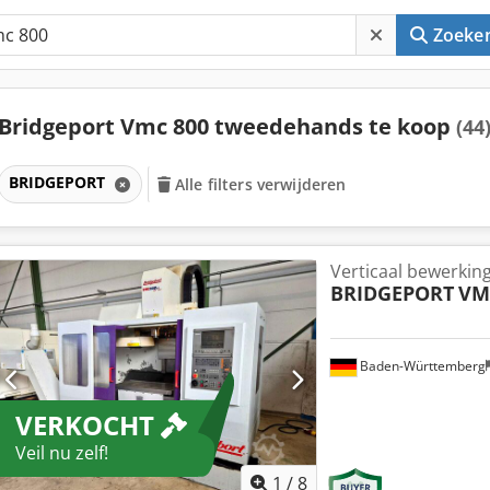
Zoeke
Bridgeport Vmc 800 tweedehands te koop
(44
BRIDGEPORT
Alle filters verwijderen
Verticaal bewerki
BRIDGEPORT
VM
Baden-Württemberg
VERKOCHT
Veil nu zelf!
1
/
8