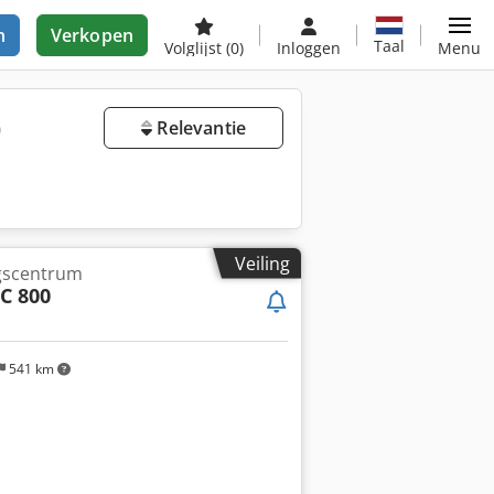
n
Verkopen
Taal
Volglijst
(0)
Inloggen
Menu
)
Relevantie
Veiling
ngscentrum
C 800
541 km