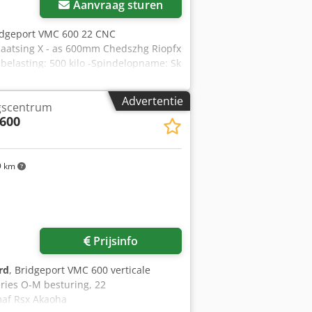
Aanvraag sturen
idgeport VMC 600 22 CNC
laatsing X - as 600mm Chedszhg Riopfx
belasting: 500 kilo -Spindelopname: Sk
 Rpm -Gereedschapswisselaar 22 -
edte 2050 mm -Hoogte 2300 mm -
Advertentie
ngscentrum
600
9 km
Prijsinfo
rd
, Bridgeport VMC 600 verticale
ries O-M besturing, 22
maf Rsx Akaoha