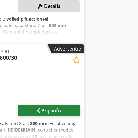
Details
eit:
volledig functioneel
,
rplaatsingsafstand Z-as:
500 mm
,
m
, Geen minimumbiedprijs –
ENS Verplaatsing X-as: 800 mm
reik: 0–10.000 omw/min
Advertentie
0/30
ies in het magazijn: 20
800/30
000 × 500 mm UITRUSTING Vaste
eem Volledige beschermingscabine met
K 40 Elektronische handwiel
20 bar Spaanafvoer
Prijsinfo
gsafstand X-as:
800 mm
, verplaatsing
ant:
HEIDENHAIN
, controller model:
dschapsmagazijn:
30
, aantal assen:
5
,