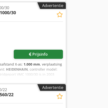
Advertentie
00/30
1000/30
Prijsinfo
gsafstand X-as:
1.000 mm
, verplaatsing
ant:
HEIDENHAIN
, controller model:
Bridgeport VMC 1000/30 is in 2003
m, een Y-asverplaatsing van 300 mm en
n magazijn voor 30 gereedschappen en
Advertentie
0/22
 op zoek bent naar hoogwaardige
560/22
centrum Bridgeport VMC 1000/30 dat
atie. • Gereedschapskonus: BT40
band: Compleet met spaanband