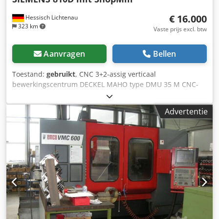
€ 16.000
Hessisch Lichtenau
323 km
Vaste prijs excl. btw
Aanvragen
Bellen
Toestand:
gebruikt
, CNC 3+2-assig verticaal
bewerkingscentrum DECKEL MAHO type DMU 35 M CNC-
besturing SIEMENS 810D met ShopMill Merknr.
11065353554 Bouwjaar 2001 Rijwegen: X: 350 mm, Y: 240
Advertentie
mm, Z: 340 mm Tafelbewegingen: C-as: 360° Draaibereik:
+105° / -15° Universele draaitafel: 400 x 290 mm,
middengat 30H6 Tafelbelasting: max. 100 kg Afstand
spilneus - tafel: min. 145 mm tot max. 485 mm
Doorvoersnelheid: 5.000 mm/min Snelle verplaatsing (X / Y
/ Z): 5 m/min Invoerfijnheid: 0,01 mm Totaal benodigd
vermogen: 15 kVA Toerentalbereik hoofdspil: 20 - 6.300
min/-1 Aandrijfvermogen - hoofdspil: 6,3 / 10 kW (100% /
40% ED) Koppel: max. 55 / 80 Nm Gereedschapshouder: SK
40 DIN 69871 Trekbouten: DIN 69872 of ISO 7388/2 type B
Interface: Seriële RS232C, LAN (RJ45) Netaansluiting: 400