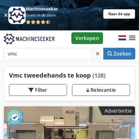
Machineseeker
Naar de app
Gratis in de store
Verkopen
Zoeken
Vmc tweedehands te koop
(128)
Filter
Relevantie
Advertentie