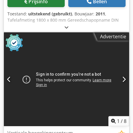
Prijsinfo
Bellen
infrarood werkstukvoeler • Heidenhain TT 160
gereedschapstaster • Olie-nevelafscheider (Mistresa,
Toestand:
uitstekend (gebruikt)
, Bouwjaar:
2011
,
Japan) • Gereedschapskoeling met perslucht, 5 bar •
Tafelafmeting 1800 x 800 mm Gereedschapopname DIN
Koelvloeistof-oliescheider Technical Specification Taper
69871 ISO 40 Verplaatsingen X-as 1615 mm Y-as 815 mm Z-
Size ISO 40
as 725 mm Tafeldraagvermogen 2000 kg Toerentalbereik 0
Advertentie
- 10.000 toeren/min. Voeding tot 10 m/min Snelle
verplaatsing 24 m/min Benodigde ruimte B x D x H ca. 5400
x 4550 x 3120 mm Aandrijvingsvermogen 15 / 18,5 kW
Gewicht 10.000 kg Accessoires / bijzondere kenmerken: •
CNC-besturing FAGOR 8055 i/PLUS MS • Interne koeling via
de spindel, 20 bar Crjdpfx Aeyy Npnjbkof • 24-voudige
gereedschapswisselaar • Scharnierende spaanafvoer •
Koelmiddelsysteem • CE-conform Siegfried Volz
Werkzeugmaschinen Rüschebrinkstr. 151-153 DE - 44143
Dortmund - Wambel / Duitsland
1
/
8