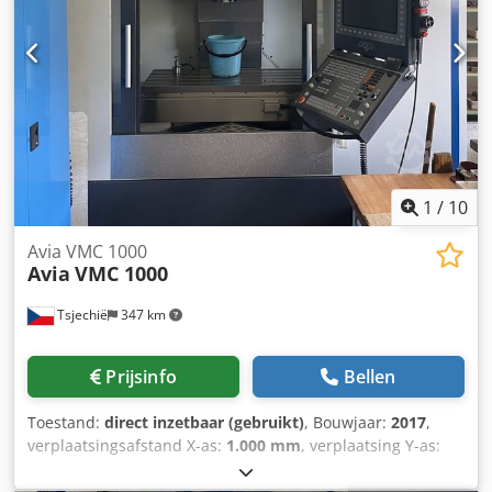
1
/
10
Avia VMC 1000
Avia
VMC 1000
Tsjechië
347 km
Prijsinfo
Bellen
Toestand:
direct inzetbaar (gebruikt)
, Bouwjaar:
2017
,
verplaatsingsafstand X-as:
1.000 mm
, verplaatsing Y-as:
540 mm
, verplaatsingsafstand Z-as:
620 mm
,
controllerfabrikant:
HEIDENHAIN
, controller model: