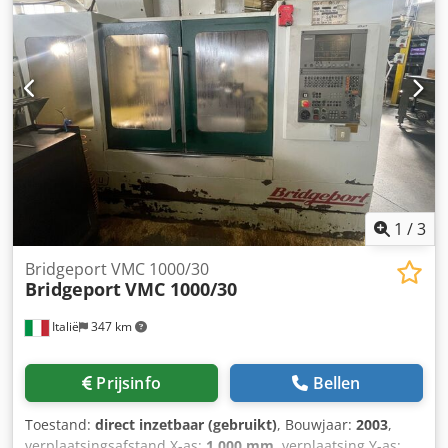
800 mm Verplaatsing Y-as: 500 mm Verplaatsing Z-as: 500
mm Toerentalbereik: 0–10.000 omw/min Toerentalregeling:
traploos Gereedschapopname: SK 40 Aantal posities in het
magazijn: 20 Codezmryyepfx Abkjrf MACHINEGEGEVENS
Besturing: Heidenhain TNC 410 Opspanvlak: 1.000 × 500
mm UITRUSTING Vaste draaitafel Verticaal
gereedschapwisselsysteem Volledige beschermingscabine
met schuifdeuren en binnenverlichting Diverse
gereedschapopnames SK 40 Elektronische handwiel
Koelvloeistofvoorziening met krachtigere pomp
Koelvloeistofdruk: 20 bar Spaanafvoer
1
/
3
Bedieningshandleiding
Bridgeport VMC 1000/30
Bridgeport
VMC 1000/30
Italië
347 km
Prijsinfo
Bellen
Toestand:
direct inzetbaar (gebruikt)
, Bouwjaar:
2003
,
verplaatsingsafstand X-as:
1.000 mm
, verplaatsing Y-as: