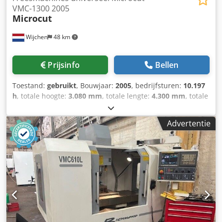
VMC-1300 2005
Microcut
Wijchen
48 km
Prijsinfo
Bellen
Toestand:
gebruikt
, Bouwjaar:
2005
, bedrijfsturen:
10.197
h
, totale hoogte:
3.080 mm
, totale lengte:
4.300 mm
, totale
breedte:
3.250 mm
, Kleur: Wit Ledig gewicht: 7.000 kg
Prijs: Op aanvraag Crjdpfxjzcmufj Abkof - Bouwjaar: 2005 -
Advertentie
Documentatie aanwezig: Nee - CE markering aanwezig: Ja -
CE certificaat aanwezig: Nee - Serienummer: - Draaiuren:
10197 - Aansturing: CNC - Horizontaal/verticaal:
Horizontaal - Merk aansturing: Fanuc - Type aansturing:
18i-MB - Vermogen [kW]: 38.4 - Aantal assen [st.]: 4 - X-as
verplaatsing [mm]: 1300 - Y-as verplaatsing [mm]: 710 - Z-
as verplaatsing [mm]: 710 - B-as rotatie [°]: 360 -
Tafellengte [mm]: 1500 - Tafelbreedte [mm]: 660 -
Gereedschapsopname: ISO40 - Max. spindelsnelheid
[rpm]: 10000 - Opties: Externe koeling,