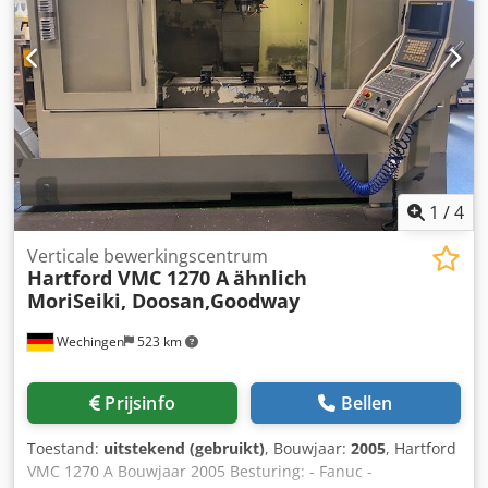
1
/
4
Verticale bewerkingscentrum
Hartford VMC 1270 A
ähnlich
MoriSeiki, Doosan,Goodway
Wechingen
523 km
Prijsinfo
Bellen
Toestand:
uitstekend (gebruikt)
, Bouwjaar:
2005
, Hartford
VMC 1270 A Bouwjaar 2005 Besturing: - Fanuc -