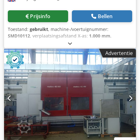
Prijsinfo
Bellen
Toestand:
gebruikt
, machine-/voertuignummer:
SMD10112
, verplaatsingsafstand X-as:
1.000 mm
,
verplaatsing Y-as:
500 mm
, verplaatsingsafstand Z-as:
500
mm
, tafel lengte:
500 mm
, tafelhoogte:
1.060 mm
, XYZ
Advertentie
1000LR VMC, Siemens 828D besturing Siemens 828D CNC-
besturing X-as bereik 1000 mm Y-as bereik 500 mm Z-as
bereik 500 mm Tafelafmetingen 1060 x 500 mm Afstand
spindel tot middelpunt kolom 110 – 610 mm XYZ snelle
verplaatsingssnelheden 20 m/min Max. tafellast 800 kg
Spindeltoerental 8000 tpm Spindelmotor 15 kW
Spindelconus BT40 20-stations carrousel
gereedschapswisselaar Afmetingen 2865 x 2390 x 2680
mm De machine wordt geleverd met: Rebihsaw
gereedschapstestapparaat Spanenafvoerband
Gereedschap zoals op de foto Spanenbak Te koop bij Jet
Machinery Ltd Artikelnummer Jet Machinery: 79247
Serienummer machine: SMD10112 £24.950,00 + BTW