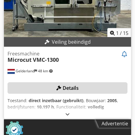
560/22 dat wij te koop aanbieden. Neem contact met ons
op voor meer informatie. Gereedschapskonus:
BT40Snelverplaatsing: X/Y: 20 m/min; Z: 16 m/min •
Buitenlengte: ca. 840 mm • Buitenbreedte: 360 mm •
Tafelbelasting: 500 kg Crjdpfozizi Aox Abksf • Aantal
1
/
15
gereedschapssleuven: 22 • Gereedschapstaper: BT40 •
Veiling beëindigd
Max. gereedschapslengte: 250 mm • Maximale
gereedschapsdiameter (aangrenzende opname leeg): 130
Freesmachine
mm • Maximaal gereedschapsgewicht: 6 kg
Microcut
VMC-1300
Gelderland
48 km
Details
Toestand:
direct inzetbaar (gebruikt)
, Bouwjaar:
2005
,
bedrijfsturen:
10.197 h
, Functionaliteit:
volledig
functioneel
, verplaatsingsafstand X-as:
1.300 mm
,
verplaatsing Y-as:
710 mm
, verplaatsingsafstand Z-as:
710
Advertentie
mm
, controller model:
Fanuc 18i-MB
, spilsnelheid (max.):
10.000 rpm
, TECHNISCHE DETAILS Aantal assen: 4 X-as