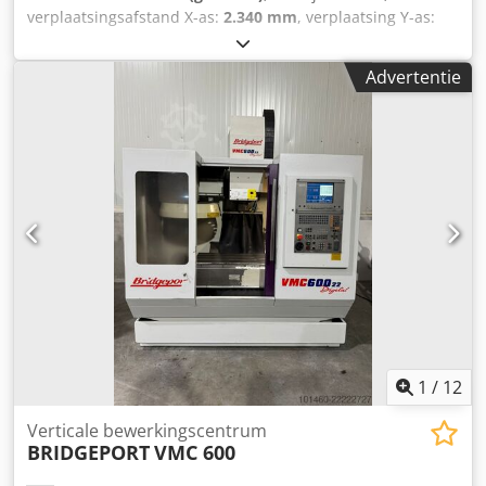
verplaatsingsafstand X-as:
2.340 mm
, verplaatsing Y-as:
800 mm
, verplaatsingsafstand Z-as:
600 mm
, tafelbreedte:
750 mm
, tafel lengte:
2.900 mm
, tafelbelasting:
2.800 kg
, 3
Advertentie
Assige bewerkingscentrum Hedelius - C80/2300/8 Codpfsx
Sxx Nox Abkjrf
1
/
12
Verticale bewerkingscentrum
BRIDGEPORT
VMC 600