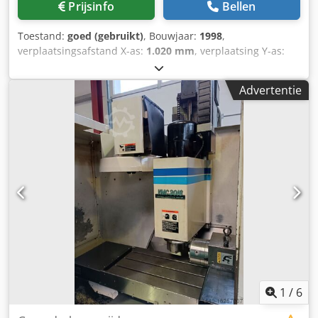
Prijsinfo
Bellen
spindellager: Ø60 mm • Type lager: hoekcontactkogellager
• Gereedschapskonus: SK40 (DIN 69871 / ISO 7388-I) •
Toestand:
goed (gebruikt)
, Bouwjaar:
1998
,
Trekbout: M16 (DIN 69872 / ISO 7388-II) • Automatische
verplaatsingsafstand X-as:
1.020 mm
, verplaatsing Y-as:
gereedschapsklem • Gereedschapsklemkracht: 6.000 N •
550 mm
, verplaatsingsafstand Z-as:
510 mm
, totale lengte:
Spiluitloop: 330 mm • Vermogen spindelmotor: 9 / 11 kW
1.150 mm
, totale breedte:
510 mm
, Verplaatsing X - as:
(100% / 60% inschakelduur) • Optioneel spindeltotaal: 0 –
Advertentie
1020mm Verplaatsing Y - as:550mm Verplaatsing Z -
8.000 tpm • Maximaal koppel: 100 Nm (5.000 tpm) / 78 Nm
as:510mm Tafellengte: 1150mm Tafelbreedte: 510mm
(optie 8.000 tpm) • Geluidsniveau: 72 dB(A) bij 5.000 tpm •
Crsdswvhvfopfx Abkof Voeding X-as: 15000mm/min.
Freescapaciteit in staal (16MnCr5 – 790 N/mm²): 220
Voeding Y-as: 15000mm/min. Voeding Z-as: 15000mm/min.
cm³/min • Maximale boorcapaciteit in staal: Ø25 mm •
Spindelopname: 40ISO/Bt/Mk Vermogen aan spil: 30kW
Maximale tapcapaciteit in staal: M20 • AC-
Toeren - Range: 15000Rpm Gereedschapswisselaar:30
servoaandrijvingen met kogelomloopspindels •
Spanentransporteur: yes Lengte: 2800mm Breedte:
Aanvoersnelheid (X/Y/Z): 0,01 – 12.000 mm/min •
2500mm Hoogte: 2800mm Gewicht: 6800kg
Snelverplaatsing (X/Y/Z): 12 m/min • Aandrijfkracht X/Y:
6.000 N • Aandrijfkracht Z: 8.800 N • Resolutie: 0,001 mm •
Gereedschapshouder: trommeltype met richtingslogica •
Automatische gereedschapswisselaar • Maximaal totaal
gereedschapsgewicht in magazijn: 36 kg • Maximale
gereedschapsdiameter: 100 mm • Maximale
1
/
6
gereedschapslengte: 220 mm • Gereedschapswisseltijd: T1:
5,8 s / T2: 3,9 s / T3: 3,9 s • Chip-to-chip-tijd (VDI 2852): T1: