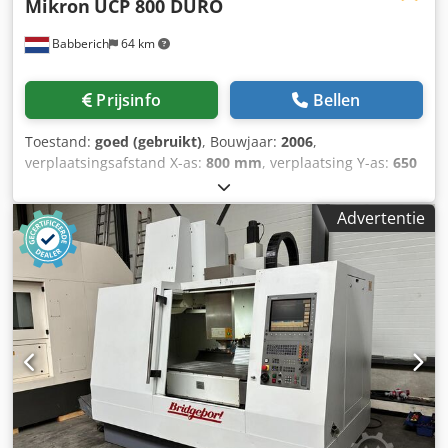
Mikron
UCP 800 DURO
Babberich
64 km
Prijsinfo
Bellen
Toestand:
goed (gebruikt)
, Bouwjaar:
2006
,
verplaatsingsafstand X-as:
800 mm
, verplaatsing Y-as:
650
mm
, verplaatsingsafstand Z-as:
500 mm
, aanvoersnelheid
X-as:
30.000 m/min
, voeringssnelheid Y-as:
30.000 m/min
,
Advertentie
voedingssnelheid Z-as:
30.000 m/min
, controllerfabrikant:
HeidenHain iTNC530
, totale hoogte:
3.200 mm
, totale
lengte:
3.200 mm
, totale breedte:
2.400 mm
, tafelbreedte:
600 mm
, tafel lengte:
600 mm
, tafelbelasting:
500 kg
,
totaalgewicht:
10.000 kg
, spilsnelheid (max.):
20.000 rpm
,
spil-motorvermogen:
18.000 W
, 5 assige
bewerkingscentrum MIKRON - UCP 800 DURO Crodpfszkry
Isx Abkef