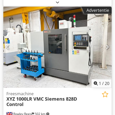
Elektronische handwiel Hoofdspil: - Spiltoerental max.
8000 tpm - Gereedschaphouder BT40 Verplaatsingen: - X -
Advertentie
1270, Y - 600, Z - 725 mm Gereedschapswisselaar: - 25
magazijnposities Crodpfsznbn Ajx Abkof Tafel: - Oppervlak
voor het vastklemmen van werkstukken 1370 x 600 mm
Koeling: - Interne koelvloeistoftoevoer 20 bar -
Spanentransporteur Levertijd: - Direct leverbaar
1
/
20
Freesmachine
XYZ 1000LR VMC Siemens 828D
Control
Rowley Regis
502 km