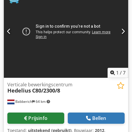
verplaatsing: 1.300 mm Y-as verplaatsing: 710 mm Z-as
verplaatsing: 710 mm B-as rotatie: 360° Tafellengte: 1.500
mm Tafelbreedte: 660 mm Gereedschapopname: ISO40
Max. spindelsnelheid: 10.000 tpm MACHINEGEGEVENS
Besturing: Fanuc 18i-MB Vermogen: 38,4 kW Afmetingen &
Gewicht Afmetingen (L x B x H): 4.300 x 3.250 x 3.080 mm
Cjdpjzdfgpefx Abkjrf Transportgewicht: 7.000 kg
Transportpakketten: 4 Bedrijfsuren: 10.197 u UITRUSTING
Externe koeling Spaanafvoer Gereedschapsmagazijn met
32 posities CE-markering
1
/
7
Verticale bewerkingscentrum
Hedelius
C80/2300/8
Babberich
64 km
Prijsinfo
Bellen
Toestand:
uitstekend (gebruikt)
, Bouwjaar:
2012
,