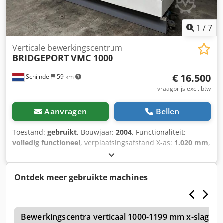
1
/
7
Verticale bewerkingscentrum
BRIDGEPORT
VMC 1000
€ 16.500
Schijndel
59 km
vraagprijs excl. btw
Aanvragen
Bellen
Toestand:
gebruikt
, Bouwjaar:
2004
, Functionaliteit:
volledig functioneel
, verplaatsingsafstand X-as:
1.020 mm
,
verplaatsing Y-as:
610 mm
, verplaatsingsafstand Z-as:
610
mm
, snelle verplaatsing X-as:
30 m/min
, snelle
verplaatsing Y-as:
30 m/min
, snelle verplaatsing Z-as:
30
Ontdek meer gebruikte machines
m/min
, controllerfabrikant:
Heidenhain
, controller model:
iTNC530
, totale hoogte:
2.690 mm
, totale lengte:
2.830
mm
, totale breedte:
2.340 mm
, tafelbreedte:
1.150 mm
,
o
tafel lengte:
Bewerkingscentra verticaal 1000-1199 mm x-slag
580 mm
, tafelbelasting:
900 kg
, totaalgewicht: