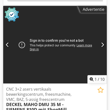
4.100 kg
, spilsnelheid (max.):
8.000 rpm
, spilneus:
BT40
,
aantal spindels:
1
, aantal posities in het
Advertentie
gereedschapsmagazijn:
30
, Uitrusting:
documentatie /
handleiding, toerental traploos regelbaar
, Aanvullende
opties & accessoires: Credpfxozi Spye Abkef - 30-voudig
gereedschapsmagazijn (standaard 22 stuks) - Interne
koeling door de spil. - Originele documentatie van
Bridgeport en Heidenhain. Gewicht & afmetingen: ca.
4.100 kg ca. 2830x2340x2690mm (LxBxH)
1
/
10
CNC 3+2 asers vertikaals
bewerkingscentrum, freesmachine,
VMC, BAZ, 5-assig freescentrum
DECKEL MAHO
DMU 35 M -
SIEMENS 810D mit ShopMill