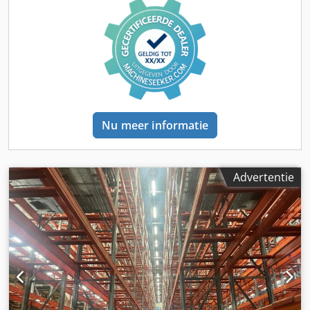
perslucht gescheiden en wordt voorkomen dat het
straalmiddel gaat klonteren door te veel vocht. Om een
veilige werking van de zandstraler te garanderen, is onze
veiligheidsstop ingeschakeld. Hiermee start en stopt u het
straalproces door de hendel te bedienen die op de
straalslang is gemonteerd. Bij de levering is inbegrepen:
SAPI drukstraalapparaat "Mammut 200 L" Drukregelaar 1
1/4", vast gemonteerd Waterafscheider 1 1/4", vast
gemonteerd Veiligheidsstop SAPI Technische gegevens
Nu meer informatie
drukstraalapparaat: Nauwkeurig instelbaar van 0,1 - 12
bar TÜV-getest met certificaat Cedswc Rk Eepfx Agvsrf
Vaste leiding 1 1/4" binnen en buiten Rubberen metalen
kegel met rubberen afdichting Ruime handgat Chassis met
Advertentie
rubberen wielen Doseerventiel voor straalmiddelen
(geschikt voor alle gangbare straalmiddelen) Inhoud: 200 l
Totale hoogte: 1.420 mm Keteldiameter: 600 mm Totale
diameter: 1.000 mm Gewicht: ca. 140 kg VOORDELEN VAN
DE SAPI DRUKSTRAALUNIT met veiligheidsstop Snelste
afsluit- en opstarttijden conform de regelgeving van de
beroepsverenigingen (VBG 48) De drukinstelling kan vóór
het straalproces nauwkeurig worden afgesteld – 0,1 – 12,0
bar traploos instelbaar Lager straalmiddelverbruik, omdat