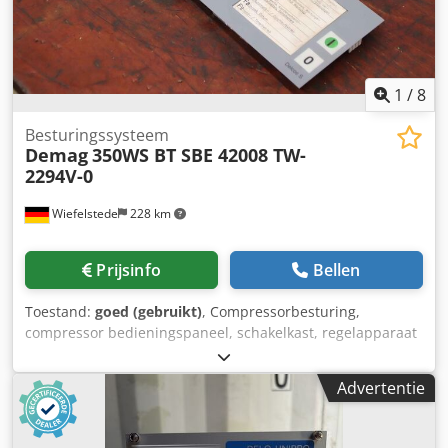
1
/
8
Besturingssysteem
Demag
350WS BT SBE 42008 TW-
2294V-0
Wiefelstede
228 km
Prijsinfo
Bellen
Toestand:
goed (gebruikt)
, Compressorbesturing,
compressor bedieningspaneel, schakelkast, regelapparaat
- Fabrikant: Demag, compressorbesturing uit
schroefcompressor type 350WS - Module: BT SBE 42008
Advertentie
TW-2294V-0 - Losse componenten: zie foto's - Afmetingen:
395/105/H25 mm - Gewicht: 0,3 kg Csdpowxaqtofx Agverf