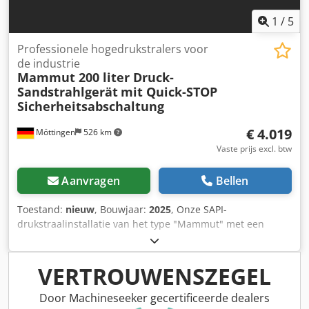
1
/
5
Professionele hogedrukstralers voor
de industrie
Mammut 200 liter Druck-
Sandstrahlgerät
mit Quick-STOP
Sicherheitsabschaltung
€ 4.019
Möttingen
526 km
Vaste prijs excl. btw
Aanvragen
Bellen
Toestand:
nieuw
, Bouwjaar:
2025
, Onze SAPI-
drukstraalinstallatie van het type "Mammut" met een
ketelinhoud van 200 liter is geschikt voor alle gangbare
straalmiddelen. Met de vast ingebouwde drukregelaar
kunt u de straaldruk traploos instellen van 0,1 - 12 bar. Er
VERTROUWENSZEGEL
is ook een waterafscheider permanent aan de
straalmachine bevestigd. Hierdoor wordt het vocht uit de
Door Machineseeker gecertificeerde dealers