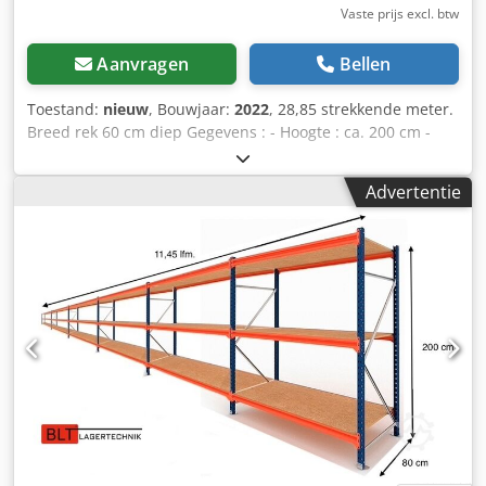
van uw projecten, van planning en bestelling tot
Vaste prijs excl. btw
installatie.
Aanvragen
Bellen
Toestand:
nieuw
, Bouwjaar:
2022
, 28,85 strekkende meter.
Breed rek 60 cm diep Gegevens : - Hoogte : ca. 200 cm -
Diepte : ca. 60 cm - Lengte : ca. 28,85 strekkende meter
Plankenaanbod bestaande uit: - 16 x frame ca. 200 x 60
Advertentie
cm, gedemonteerd. - 90 x traverse ca. 185 cm. - 45 x
steunplank ca. 184,5 x 59,5 cm. - Incl. veiligheidspennen -
Model : BLT , Type WR20/60 - Belasting: 400 kg
legbordbelasting, met gelijkmatig verdeelde belasting.
Cedszrvu Sspfx Agverf - Etages: 3 x opbergniveaus. -
Spaanplaat, naturel. - Standaard blauw. - Nieuw uit
voorraad. - andere hoeveelheden beschikbaar! We kunnen
de frames voormonteren voor een kleine toeslag van
6€/net per stuk. Levering op aanvraag door ons tegen een
gunstige prijs. -- DIRECT MEERDERE KEREN LEVERBAAR.
Prijs : 2360,00 € netto plus wettelijk geldende BTW. U
ontvangt een factuur met btw-vermelding. Transport :
Levering wordt op verzoek uitgevoerd door onze partner