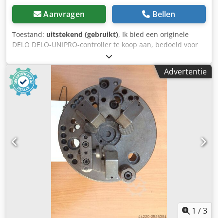
Aanvragen
Bellen
Toestand:
uitstekend (gebruikt)
, Ik bied een originele
DELO DELO-UNIPRO-controller te koop aan, bedoeld voor
industriële doseer- en uithardingssystemen voor lijmen.
Het apparaat is volledig functioneel: het start correct op,
Advertentie
het display werkt en het menu is duidelijk en volledig
operationeel (zie foto's). De visuele staat is zeer goed, met
slechts lichte sporen van normaal gebruik. Technische
specificaties: • Fabrikant: DELO • Model: DELO-UNIPRO •
Catalogusnummer: 95 200 01 • Serienummer: 1501 UNI 648
• Voeding: 100–240 V AC • Frequentie: 50–60 Hz Crodpfx
Agozrv Hzjvef • Stroomverbruik: 40 W • Interfaces: RS232,
CAN, USB, Ethernet, Input/Output, voetschakelaar en 4
kanalen (CH1–CH4) Inbegrepen: • DELO DELO-UNIPRO-
controller Het aangeboden product is precies het product
dat op de foto's te zien is.
1
/
3