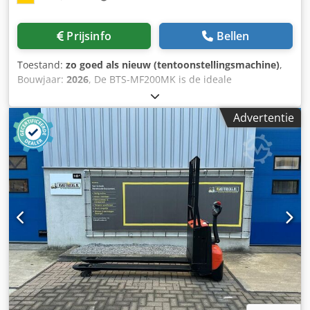
Hupsvjrf Grote tassen Kleding Lichtgewicht recyclebaar
materiaal Extra opties Jaarlijks onderhoud met UVV-keuring
Prijsinfo
Bellen
Machinekleur volgens RAL PLC-besturing met
automatische perscyclus, weergave baal gereed en
Toestand:
zo goed als nieuw (tentoonstellingsmachine)
,
noodstop met sleutel Extra perskamer (tot 6 stuks in totaal)
Bouwjaar:
2026
, De BTS-MF200MK is de ideale
omsnoering Voeding 380 - 400 V (3 fasen) Balenpers met
meerkamerpers om uw losse karton- en folieafval tot een
dubbele kamer, balenpers, papierpers, oudpapierpers,
baal van maximaal 200 kg te persen. In twee of meer naast
kartonpers, kartonpers, foliepers, papierbalenpers,
Advertentie
elkaar opgestelde perskamers kunnen verschillende
afvalpers, afvalpers, recycleerbare pers, afvalpers,
materialen worden verzameld en zodra één kamer gevuld
afvalpers, restafvalpers
is, wordt de oprolbare perskop eroverheen bewogen en
wordt het materiaal geperst. Door deze afval/recyclebare
materialen te verdichten, realiseert u een volumereductie
tot 90%, bespaart u aanzienlijk op uw verwijderingskosten
en brengt u het materiaal op de juiste manier terug in de
recyclingcyclus. Perskracht: 16 ton Baalgewicht: tot 200 kg
(afhankelijk van materiaal) Baalgrootte: 1000 H (var.) x 1100
B x 800 D mm Machineafmetingen: 2506 H x 3260 B x 1269
D mm Machinegewicht: 1400 kg Transporthoogte: 2506
mm Vulopening: 1100 B x 800 H mm Codpfx Agovugz Eevsrf
Perstijd: 34 seconden Motor: 2,2 kW 16 Amp Voeding: 220 -