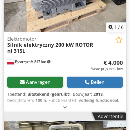
1
/
6
Elektromotor
Silnik elektryczny 200 kW ROTOR
nl
315L
€ 4.000
Bystrzyca
847 km
Vaste prijs excl. btw
Aanvragen
Bellen
Toestand:
uitstekend (gebruikt)
, Bouwjaar:
2018
,
bedrijfsturen:
100 h
, Functionaliteit:
volledig functioneel
,
toerental (min.):
1.490 rpm
, ingangsspanning:
400 V
,
ingangsfrequentie:
50 Hz
, Elektrische motor 200 kW Csdpfx
Advertentie
Aen Tntqjgvorf IE4 Bouwjaar: 2024 Garantie: 6 maanden
400 V 1490 tpm 315 l