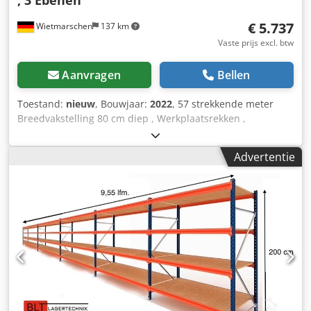
wat u nodig hebt... Wij helpen u graag bij het realiseren
€ 5.737
Wietmarschen
137 km
van uw projecten, van planning en bestelling tot
installatie.
Vaste prijs excl. btw
Aanvragen
Bellen
Toestand:
nieuw
, Bouwjaar:
2022
, 57 strekkende meter
Breedvakstelling 80 cm diep , Werkplaatsrekken ,
Opslagrekken , Grote stellingen , Handmatige opslag ,
Stellingen , Kleine onderdelenopslag Gegevens : - Hoogte :
Advertentie
ca. 200 cm - Diepte : ca. 80 cm - Lengte : ongeveer 57
strekkende meter Plankenaanbod bestaande uit: - 031 x
frame ca. 200 x 80 cm, gedemonteerd. - 180 x traverse ca.
185 cm. - 090 x draaglegbord ca. 184,5 x 79,5 cm. - 180 x
draagbalk / lastverdeler. - Incl. veiligheidspennen - Model :
BLT , Type WR20/80 - Belasting: 400 kg legbordbelasting,
met gelijkmatig verdeelde belasting. - Niveaus: 3 x
opbergniveaus. - Spaanplaat, naturel. - Staanders blauw. -
Gegalvaniseerde balk - Nieuw uit voorraad. - Andere
hoeveelheden beschikbaar! We kunnen de frames
voormonteren voor een kleine meerprijs van €6/net per