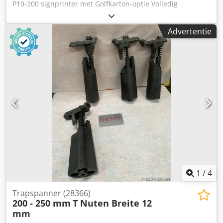
P10-200 signprinter met Golfkarton-optie Volledig
geautomatiseerde invoer en stapelaar Resolutie 10 pl –
1000 dpi Kleuren 6C + (optioneel wit) Zeer weinig
Advertentie
bedrijfsuren Cjdpfxey Amcko Agvsrf Snelheid tot 2025
m2/u Volautomatische belader (invoer) Volautomatische
ontlader (stapelaar) INKT: Geschikt voor papier en karton
met zeer geringe geur Opties: Golfkarton-optie met 2
schachten voor materiaaldoorvoer Antistatische
golfkartonstang voor verschillende materiaaldiktes
Golfkartonsoftware voor mediabeheer en dikteregeling -
Onderstatistiekbalk en automatische media stop voor
botsingspreventie - Caldera Rip-software
1
/
4
Trapspanner (28366)
200 - 250 mm
T Nuten Breite 12
mm