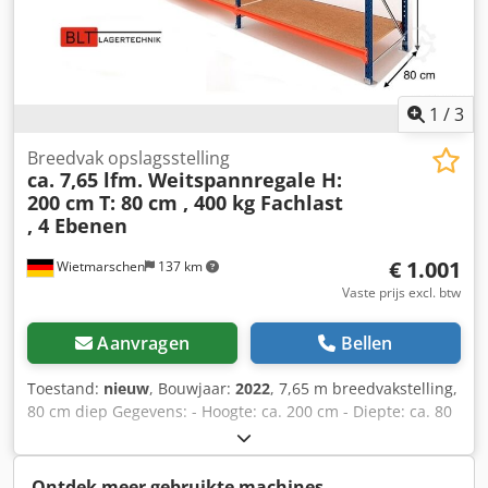
(mm): 2350 Eigen gewicht (kg): 1507 Banden voor:
Polyurethaan Banden achter: Polyurethaan Bouwjaar
batterij: 2021 Batterijcapaciteit (Ah): 465 Batterijspanning
(V): 24
1
/
3
Breedvak opslagsstelling
ca. 7,65 lfm. Weitspannregale H:
200 cm
T: 80 cm , 400 kg Fachlast
, 4 Ebenen
€ 1.001
Wietmarschen
137 km
Vaste prijs excl. btw
Aanvragen
Bellen
Toestand:
nieuw
, Bouwjaar:
2022
, 7,65 m breedvakstelling,
80 cm diep Gegevens: - Hoogte: ca. 200 cm - Diepte: ca. 80
cm - Lengte: ca. 9,56 meter (lopende meter)
Stellingsaanbieding bestaande uit: - 05 x staanders ca. 200
x 60 cm, gedemonteerd - 32 x liggers ca. 185 cm - 16 x
Ontdek meer gebruikte machines