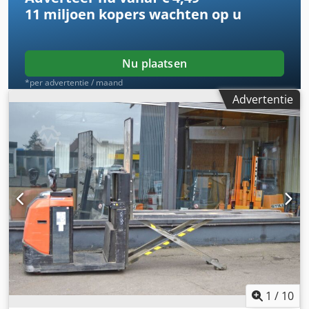
11 miljoen kopers
wachten op u
Nu plaatsen
*per advertentie / maand
Advertentie
1
/
10