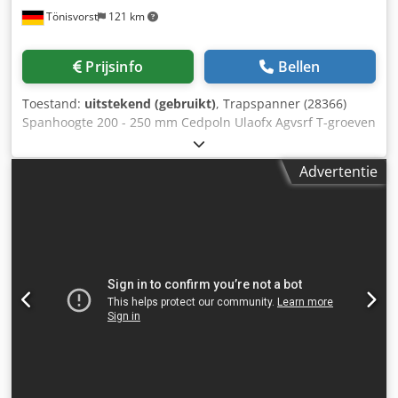
Tönisvorst
121 km
Prijsinfo
Bellen
Toestand:
uitstekend (gebruikt)
, Trapspanner (28366)
Spanhoogte 200 - 250 mm Cedpoln Ulaofx Agvsrf T-groeven
breedte 12 mm Klemschroef M 10 4 stuks beschikbaar
Gewicht 8,5 kg
Advertentie