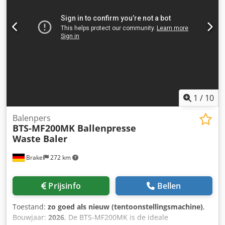
1
/
10
Balenpers
BTS-MF200MK Ballenpresse
Waste Baler
Brakel
272 km
Prijsinfo
Bellen
Toestand:
zo goed als nieuw (tentoonstellingsmachine)
,
Bouwjaar:
2026
, De BTS-MF200MK is de ideale