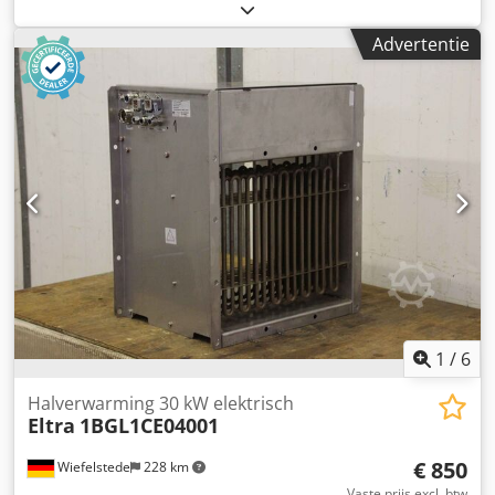
hydronisch systeem, hydraulisch station voor
hogedrukreiniger, hogedrukpomp - Temperatuurregelaars
Advertentie
voor: water - Elektrische verwarming voor:
hogedrukreinigers, hogedrukpompen - Fabrikant: Frigotrol
- Type: S-TT 50/108-D Dsdpfoqw D Dpsx Alrjck - Vermogen:
110 kW - Aansluiting: - Toegestane bedrijfs-overdruk: 6 bar
- Afmetingen: 1548/890/H1630 mm - Gewicht: 380 kg
1
/
6
Halverwarming 30 kW elektrisch
Eltra
1BGL1CE04001
€ 850
Wiefelstede
228 km
Vaste prijs excl. btw