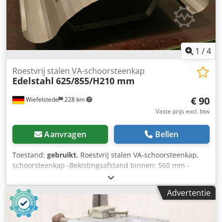
1
/
4
Roestvrij stalen VA-schoorsteenkap
Edelstahl
625/855/H210 mm
€ 90
Wiefelstede
228 km
Vaste prijs excl. btw
Aanvragen
Bellen
Toestand:
gebruikt
, Roestvrij stalen VA-schoorsteenkap,
schoorsteenkap -Bekistingsafstand binnen: 560 mm -
Maten: 625/855/H210 mm Dodpfxjb Uhmzo Alrock -
gewicht: 6,3 kg
Advertentie