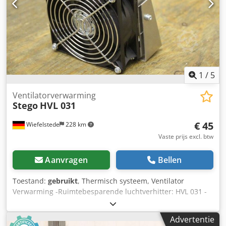
1
/
5
Ventilatorverwarming
Stego
HVL 031
€ 45
Wiefelstede
228 km
Vaste prijs excl. btw
Aanvragen
Bellen
Toestand:
gebruikt
, Thermisch systeem, Ventilator
Verwarming -Ruimtebesparende luchtverhitter: HVL 031 -
Vermogen: 225 W -Prijs: per stuk -Aantal: 2 stuks -
Afmetingen: 90/130/H160 mm Dcedpfsff Nmfox Alrjk -
Advertentie
Gewicht: 0,9 kg/stuk