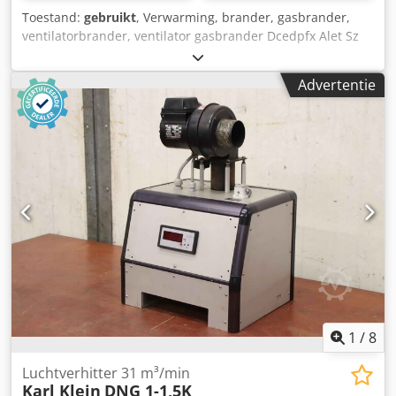
Toestand:
gebruikt
, Verwarming, brander, gasbrander,
ventilatorbrander, ventilator gasbrander Dcedpfx Alet Sz
Hyorsk Fabrikant: Dreizler, ventilatorbrander type GE
200/300 AR 2 -Nominaal verwarmingsvermogen: 355 kW -
Advertentie
Gastype: Aardgas -Gasaansluiting: 20 mbar -
Ventilatormotor: 0,37 kW -Afmetingen: 760/510/H535 mm -
Gewicht: 33 kg
1
/
8
Luchtverhitter 31 m³/min
Karl Klein
DNG 1-1,5K