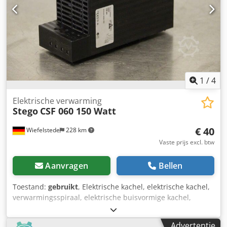
1
/
4
Elektrische verwarming
Stego
CSF 060 150 Watt
€ 40
Wiefelstede
228 km
Vaste prijs excl. btw
Aanvragen
Bellen
Toestand:
gebruikt
, Elektrische kachel, elektrische kachel,
verwarmingsspiraal, elektrische buisvormige kachel,
aanraakbare halfgeleiderverwarmer,
schakelkastverwarmer -Fabrikant: Stego, schakelkast
Advertentie