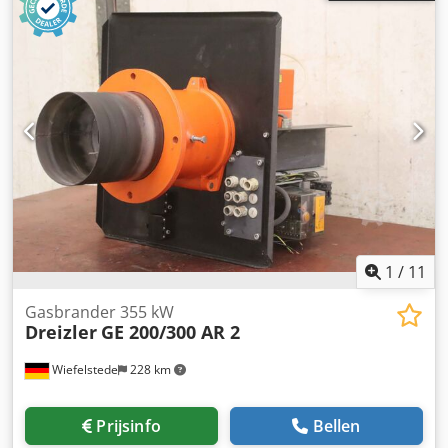
1
/
11
Gasbrander 355 kW
Dreizler
GE 200/300 AR 2
Wiefelstede
228 km
Prijsinfo
Bellen