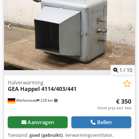
1
/
10
Halverwarming
GEA Happel
4114/403/441
€ 350
Wiefelstede
228 km
Vaste prijs excl. btw
Aanvragen
Bellen
Toestand:
goed (gebruikt)
, Verwarmingsventilator,