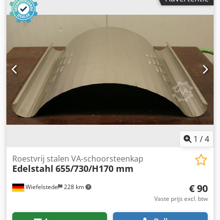
verwarming -Type: CSF 060 Dodpfx Aef Rluqolrsck -Power:
150 watt -Voltage: 120-240 V -Afmetingen: 150/60/H90 mm -
Gewicht: 0.4 kg
1
/
4
Roestvrij stalen VA-schoorsteenkap
Edelstahl
655/730/H170 mm
€ 90
Wiefelstede
228 km
Vaste prijs excl. btw