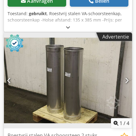
Aanvragen
Bellen
Toestand:
gebruikt
, Roestvrij stalen VA-schoorsteenkap,
schoorsteenkap -Holse afstand: 135 x 385 mm -Prijs: per
stuk -Aantal: 2x beschikbaar -Maten: 655/730/H170 mm -
gewicht: 4,7 kg Dedpfx Aljb Uhm Aerock
Advertentie
1
/
4
Roestvrij stalen VA schoorsteen 2 stuks