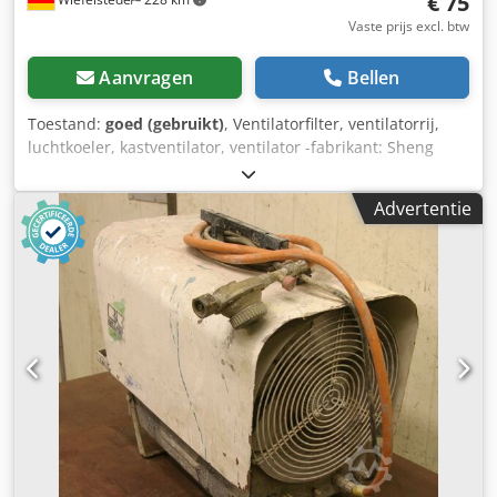
€ 75
Vaste prijs excl. btw
Aanvragen
Bellen
Toestand:
goed (gebruikt)
, Ventilatorfilter, ventilatorrij,
luchtkoeler, kastventilator, ventilator -fabrikant: Sheng
Kwei, ventilator ventilator -Motor: Type SK205AP-11-1
Dcsdekahkkepfx Alrek -Afmetingen: 205/80/H205 mm -
Advertentie
Gewicht: 1,4 kg