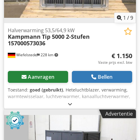
1
/
9
Halverwarming 53,5/64,9 kW
Kampmann
Tip 5000 2-Stufen
157000573036
€ 1.150
Wiefelstede
228 km
Vaste prijs excl. btw
Aanvragen
Bellen
Toestand:
goed (gebruikt)
, Heteluchtblazer, verwarming,
warmtewisselaar, luchtverwarmer, kanaalluchtverwarmer,
verwarmingsregister -Fabrikant: Kampmann,
luchtverwarmer warmtewisselaar -Type: Tip 5000 2-traps
Advertentie
157000573036 -Vermogen: 53,5/64,9 kW -Ventilator: Ziehl-
Abegg -Bedrijfsdruk: max. 16 bar -Aantal: 1 stuks
beschikbaar -Afmetingen: 800/390/H880 mm Dedpou N
Sibofx Alrock -Gewicht: 49 kg