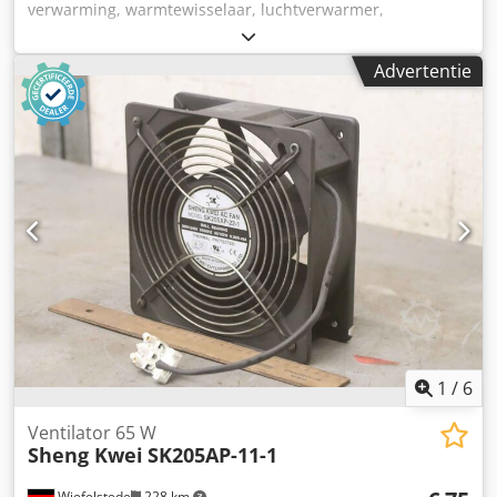
verwarming, warmtewisselaar, luchtverwarmer,
luchtheater, kanaalluchtverwarmer, kanaal-
luchtverwarmer, verwarmingsregister -Fabrikant: GEA
Advertentie
Happel, luchtverwarmer en warmtewisselaar -Type:
4114/403/441 -Ventilator: Ziehl-Abegg -Bedrijfsdruk: max.
13,4 bar -Aantal: 2x luchtverwarmer beschikbaar -Prijs: per
stuk -Afmetingen: 710/550/H495 mm -Gewicht: 60 kg/st.
Dcsdsu Tytaepfx Alrjk
1
/
6
Ventilator 65 W
Sheng Kwei
SK205AP-11-1
Wiefelstede
228 km