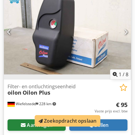
1
/
8
Filter- en ontluchtingseenheid
oilon
Oilon Plus
€ 95
Wiefelstede
228 km
Vaste prijs excl. btw
Zoekopdracht opslaan
Aanvragen
Bellen