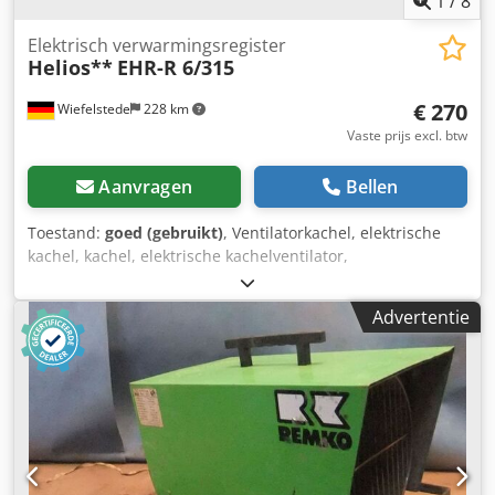
1
/
8
Elektrisch verwarmingsregister
Helios**
EHR-R 6/315
€ 270
Wiefelstede
228 km
Vaste prijs excl. btw
Aanvragen
Bellen
Toestand:
goed (gebruikt)
, Ventilatorkachel, elektrische
kachel, kachel, elektrische kachelventilator,
warmtewisselaar, luchtverwarmer, luchtverwarmer,
buisluchtverwarmer, buisluchtverwarmer -Helios: EHR-R
Advertentie
6/315 elektrische kachel batterij -met: EHS-regeling -Power:
6.0 kW -Voltage: 400 V -Fan: Ø 315 mm Dsdpefgmixsfx
Alreck -Afmetingen: 380/315/H415 mm -Gewicht: 5 kg