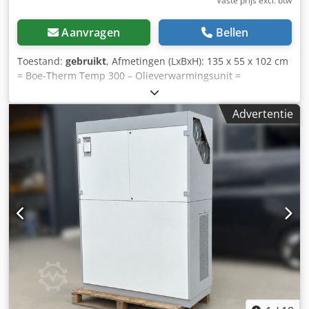
Vaste prijs excl. btw
Aanvragen
Bellen
Toestand:
gebruikt
, Afmetingen (LxBxH): 135 x 55 x 102 cm
= Boe-Therm Temp 300 – Olieverwarmingsunit =
Djdpfxsxpva As Alrsck Serienummer: 83054 Type: Temp
300-36-4 VE Algemene gegevens - Medium: Thermische
Advertentie
olie - Inhoud olie: 98 liter - Max. temperatuur: 300 °C -
Verwarmingsvermogen (kW): 36 kW - Spanning: 3 x 400 V /
24 V - Frequentie: 50 Hz - Stroomverbruik: ca. 54,8 A -
Besturing: Elektronisch paneel met digitale uitlezing en
regelknoppen - Beveiligingen: Overtemperatuur,
olieniveau en drukbewaking Toepassingen -
Temperatuurregeling bij kunststofindustrie
(spuitgietmatrijzen, extrusie) - Metaalbewerking
(warmhoudsystemen, vormpersen) - Houtbewerking
(fineerpersen, lamineerpersen) - Andere processen waar
stabiele en hoge temperaturen nodig zijn Functie De unit
verwarmt thermische olie en circuleert die door externe
circuits (zoals matrijzen, persplaten of installaties). Dit
garandeert een constante temperatuur tot 300 °C, met