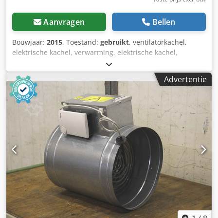
Aanvragen
Bellen
Bouwjaar:
2015
, Toestand:
gebruikt
, ventilatorkachel,
elektrische kachel, verwarming, elektrische kachel,
elektrische ventilatorkachel, warmtewisselaar,
luchtverwarmer, luchtverwarmer, kanaalluchtverwarmer,
Advertentie
kanaalluchtverwarmer -Eltra.: 1BGL1CE04001 -Vermogen:
30 kW -Spanning: 467 VAC Dodpfx Aefixa Hslrjck -
Afmetingen: 460/350/H535 mm -Gewicht: 23 kg