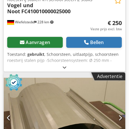
Vogel und
Noot
FC410010000025000
€ 250
Wiefelstede
228 km
Vaste prijs excl. btw
Aanvragen
Bellen
Toestand:
gebruikt
, Schoorsteen, uitlaatpijp, schoorsteen
roestvrij stalen pijp -Schoorsteensysteem: Ø 250 mm -
Aantal: 2 stuks van elk 1 m -Prijs: compleet -Afmetingen:
250/250/H1000 mm Dcedpfxod N Ddts Alrok -Gewicht: 3,1
Advertentie
kg/stuk