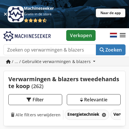
Machineseeker
Naar de app
Gratis in de store
Verkopen
Zoeken
/ ... / Gebruikte verwarmingen & blazers
Verwarmingen & blazers tweedehands
te koop
(262)
Filter
Relevantie
Energietechniek
Verwar
Alle filters verwijderen