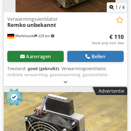
1
/
4
Verwarmingsventilator
Remko
unbekannt
€ 110
Wiefelstede
228 km
Vaste prijs excl. btw
Aanvragen
Bellen
Toestand:
goed (gebruikt)
, Verwarmingsventilator,
mobiele verwarming, gasverwarming, gasventilator -
Vermogen: ca. 30 kW - Afmetingen: 620/340/H540 mm
Djdpob A Hyujfx Alrjck - Gewicht: 20 kg
Advertentie