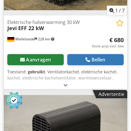
1
/
7
Elektrische halverwarming 30 kW
Jevi
EFF 22 kW
€ 680
Wiefelstede
228 km
Vaste prijs excl. btw
Aanvragen
Bellen
Toestand:
gebruikt
, Ventilatorkachel, elektrische kachel,
kachel, elektrische kachelventilator, warmtewisselaar,
luchtverwarmer, luchtverwarmer, buisluchtverwarmer,
buisluchtverwarmer -JEVi .: 21022588 -Type: EFF -zonder:
Advertentie
complete behuizing, zie foto's Dodjfixa Ijpfx Alreck -Mogen:
22 kW -Voltage: 3 x 400 V -Afmetingen: 440/300/H400 mm -
Gewicht: 18 kg