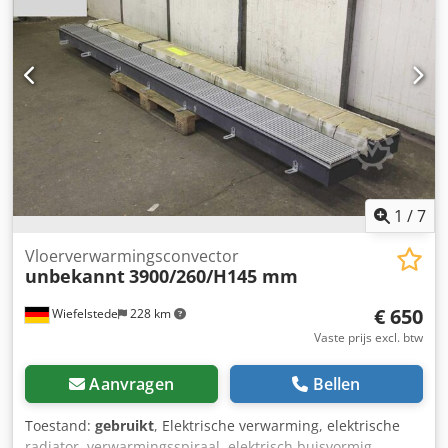
Afmetingen: 115/120/H170 mm -Gewicht: 1.3 kg
1
/
7
Vloerverwarmingsconvector
unbekannt
3900/260/H145 mm
€ 650
Wiefelstede
228 km
Vaste prijs excl. btw
Aanvragen
Bellen
Toestand:
gebruikt
, Elektrische verwarming, elektrische
radiator, verwarmingsspiraal, elektrisch buisvormig