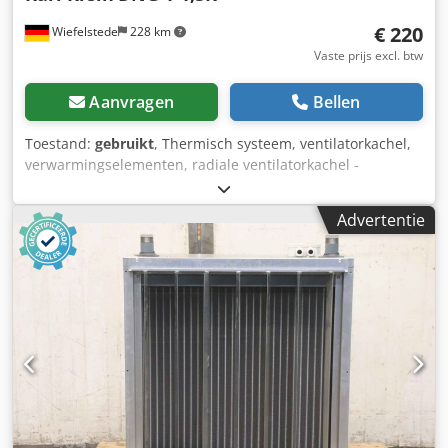
€ 220
Wiefelstede
228 km
Vaste prijs excl. btw
Aanvragen
Bellen
Toestand:
gebruikt
, Thermisch systeem, ventilatorkachel,
verwarmingselementen, radiale ventilatorkachel -
Overhandiging: in goede staat zoals geïnspecteerd -
Controller/aan/uit-schakelaar: ontbreekt -Ventilatorkachel:
Advertentie
met temperatuurweergave -Verwarmingscapaciteit: helaas
geen specificatie -Blazer: Karl Klein type DNG 1-1,5K -
Vermogen ventilator: 0,45 kW / 31 m³/min -Uitlaat: Ø 60
mm -Aantal: 3x blower beschikbaar Dodpfx Ajub D R
Eslreck -Prijs: per stuk -Afmetingen: 320/265/H475 mm -
Gewicht: 10,2 kg/stuk