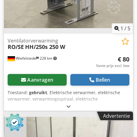
leveringsomvang weer. Betalingsvoorwaarden: Prijzen
exclusief wettelijke btw, betaling voor afhalen of
verzending. Leveringsvoorwaarden: af locatie.
1
/
5
Ventilatorverwarming
RO/SE
HH/250s 250 W
€ 80
Wiefelstede
228 km
Vaste prijs excl. btw
Aanvragen
Bellen
Toestand:
gebruikt
, Elektrische verwarmer, elektrische
verwarmer, verwarmingsspiraal, elektrische
buisverwarming, aanraakbare halfgeleiderverwarming,
schakelkastverwarming, ventilatorkachel,
Advertentie
ventilatorverwarming, schakelkastventilator -Fabrikant:
RO/SE luchtverhitter/schakelkastverwarmer -Type: HH/250s
Dcsdjf Sxbujpfx Alrjk -Power: 250 watt -Voltage: 220-240 V -