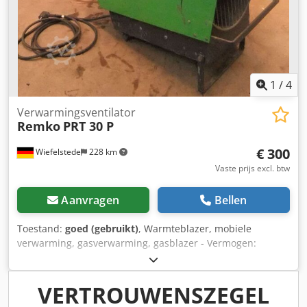
1
/
4
Verwarmingsventilator
Remko
PRT 30 P
€ 300
Wiefelstede
228 km
Vaste prijs excl. btw
Aanvragen
Bellen
Toestand:
goed (gebruikt)
, Warmteblazer, mobiele
verwarming, gasverwarming, gasblazer - Vermogen:
regelbaar 30 kW - Verbruik: 2,3 kg/u - Aansluitdruk: 0,35–
1,5 bar - Luchtverplaatsing: 1000 m³/u Dsdpfeb A S Dbsx
Alreck - Gewicht: 21 kg
VERTROUWENSZEGEL