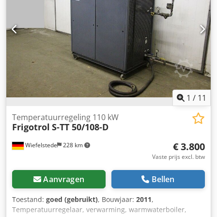
1
/
11
Temperatuurregeling 110 kW
Frigotrol
S-TT 50/108-D
€ 3.800
Wiefelstede
228 km
Vaste prijs excl. btw
Aanvragen
Bellen
Toestand:
goed (gebruikt)
, Bouwjaar:
2011
,
Temperatuurregelaar, verwarming, warmwaterboiler,