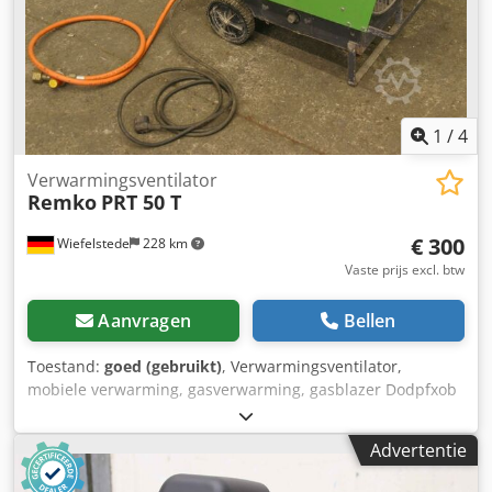
1
/
4
Verwarmingsventilator
Remko
PRT 50 T
€ 300
Wiefelstede
228 km
Vaste prijs excl. btw
Aanvragen
Bellen
Toestand:
goed (gebruikt)
, Verwarmingsventilator,
mobiele verwarming, gasverwarming, gasblazer Dodpfxob
A Iwaj Alrock -Vermogen: regelbaar 50 kW -Aansluitdruk:
0,35-1,5 bar -Luchtverplaatsing: 1000 m³/h -Gewicht: 20 kg
Advertentie