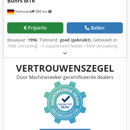
Buhrs
MTR
Helmstedt
389 km
Prijsinfo
Bellen
Bouwjaar:
1996
, Toestand:
goed (gebruikt)
, Gebouwd in:
1996 Uitrusting: • 5 supplement feeder • folie verpakking
station • levering riem Djdpsdympkefx Amtekr
VERTROUWENSZEGEL
Door Machineseeker gecertificeerde dealers