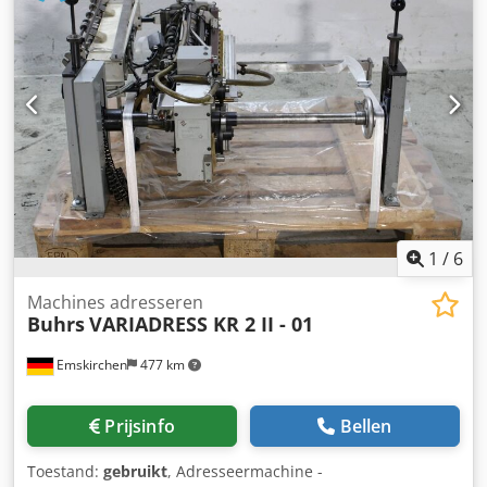
Apparatebau kanalen voor losse vellen voor het
invoeren/lezen/verzamelen/vallen van A4-documenten
(transactiekanaal) - Mueller Apparatebau snijmachines
voor continue papierverwerking per snijvel voor het
invoeren/lezen/verzamelen/vallen van A4-documenten
(transactiekanaal) Dkjdpfet Akt Dsx Amtor - Buhrs ITM
omkeerbandmodules - Buhrs ITM uitlijntafelmodules -
Buhrs ITM posttafelmodules - Buhrs ITM invoer - roterend
- frictie- en duwinvoer Breid uit en krijg meer
productiemogelijkheden op uw Buhrs ITM BB300, BB600 of
BB700..... Ja, het is mogelijk!
1
/
6
Machines adresseren
Buhrs
VARIADRESS KR 2 II - 01
Emskirchen
477 km
Prijsinfo
Bellen
Toestand:
gebruikt
, Adresseermachine -