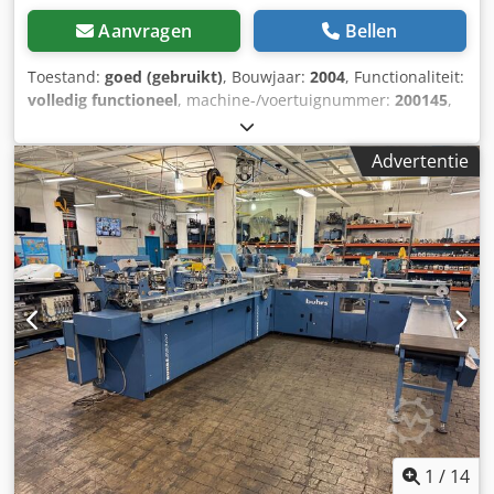
Aanvragen
Bellen
Toestand:
goed (gebruikt)
, Bouwjaar:
2004
, Functionaliteit:
volledig functioneel
, machine-/voertuignummer:
200145
,
2004 Buhrs BB300 Couvertineermachine (met Intelmail VAF
front-end) Sr Nr: 200145 8 stationsmodel, momenteel
Advertentie
operationeel met 6 AT25 roterende toevoerapparaten, met
een MTS Sure-feed SE1200 PS/PC op de positie van de
laatste 2 hoppers. Reserve AT25 rotatietoevoerder & AS25
Shuttle feeder inbegrepen. Intelmail VAF front-end volledig
geïntegreerd door Intelmail bij levering in 2004. Buhrs
specificatie: Couverttype: Standaard enveloppen met
venster min. C6 - 114 x 162 mm (No.10) DL - 110 x 220 mm
max. B4 - 250 x 353 mm Kleplengte: max. 55 mm, min. 20
mm Papierkwaliteit (envelop): min. 75 g/m², max. 110 g/m²
Dikte bijlage: max. 9 mm Aanvoerband: min. 150 mm, max.
330 mm Dkodpoyfwgdjfx Amtsr Papierkwaliteit (bijlage):
min. 70 g/m² VAF specificatie: Voedingsvereisten Spanning:
110 - 240 V wisselstroom Frequentie: 50 - 60 Hz Fase: enkel
Vermogen: 200 Watt Thermisch: 170 Joule/s Fysieke
1
/
14
afmetingen (ca.) - Lengte: 1650 mm - Breedte: 530 mm -