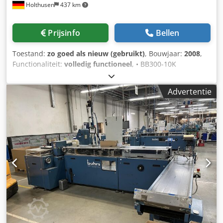
Holthusen
437 km
Prijsinfo
Bellen
Toestand:
zo goed als nieuw (gebruikt)
, Bouwjaar:
2008
,
Functionaliteit:
volledig functioneel
, • BB300-10K
couverteermodule "rechts" bedieninterface BSC 2.0
Dsdpozh Er Eefx Amtekr • Invoerunit met 6 aanvoerposities
Advertentie
"rechts" • 4x rotatieaanvoer AT25 (op pos. 1–4) • 1x
hybridaanvoer HF3 (op pos. 6) • 1x vrije aanvoerpositie met
veiligheidsschild • Lange kettingomloop • 15"
bedieningspaneel • Keiper aflegband 1,5 m • Voorbereid
voor lezing op max. 6 posities • Vacuümsluittraject met
geïntegreerde uitsorteervak • 1x keerband • 1x
couvertautoloader • D/V druk-/vacuümpomp met
geluidsisolatie - Met Müller-kanaal - bestaande uit: •
Module 6798 autoloader • Module 6686 vellenaanvoer
26.000 vel/uur • Module 6896/6815 overdrachteenheid met
stopfunctie • Module 6826/6822 tweetaschige vouwunit 2x
boven met stopfunctie • Module 6786 standaard
verzamelvak tot 12" • Module 6730 transportmodule •