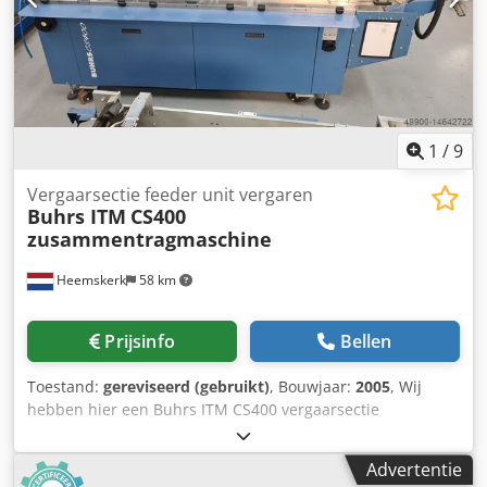
reserveonderdelen worden indien nodig vervangen. Wil je
een offerte aanvragen? Laat het ons weten, bedankt!
1
/
9
Vergaarsectie feeder unit vergaren
Buhrs ITM
CS400
zusammentragmaschine
Heemskerk
58 km
Prijsinfo
Bellen
Toestand:
gereviseerd (gebruikt)
, Bouwjaar:
2005
, Wij
hebben hier een Buhrs ITM CS400 vergaarsectie
beschikbaar. Is uw huidige machine te kort, met deze
sectie heeft u binnen no time 6 stations extra. Dsdpfx
Advertentie
Amoq T Nvcotokr Deze CS400 is van bouwjaar 2005 maar is