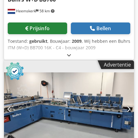
Heemskerk
58 km
Prijsinfo
Bellen
Toestand:
gebruikt
, Bouwjaar:
2009
, Wij hebben een Buhrs
ITM (W+D) BB700 16K - C4 - bouwjaar 2009
couverteersysteem beschikbaar. BSC3.0 software! Systeem
heeft compleet onderhoud gehad en staat gereed in de
Advertentie
UMS showroom voor een demo. Machine: - BB700 14K -
kan van C6 t/m B4 enveloppen verwerken met een
mechanische snelheid van 16.000 stuks per uur.
Configuratie: - 8 stations basis - 5 zuiglucht rotatiefeeders -
1 vacuum frictiefeeder - Uitstuurvak - Autoloader envelope
station - Draaimodule incl. uitrichttafel - Uitvoerband Meer
feeders optioneel mogelijk! Envelop formaten: - min. 105 ×
162 mm C6/DL - max. 250 × 353 mm B4 Product formaten: -
min. 80 × 105 mm A6 - max. 229 × 324 mm C4 Product
thickness: - 3 mm for rotary feeder - 10 mm for shuttle
feeder - 15 mm for vacuum/friction feeder - 80 gsm