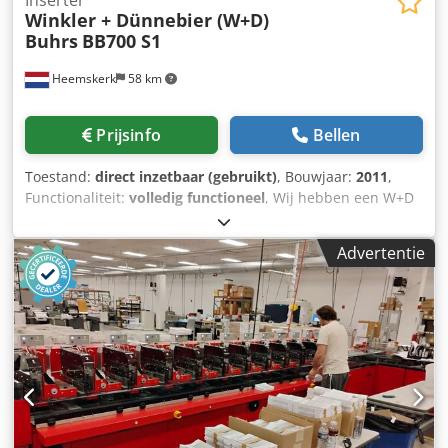
Winkler + Dünnebier (W+D)
Buhrs
BB700 S1
Heemskerk
58 km
Prijsinfo
Bellen
Toestand:
direct inzetbaar (gebruikt)
, Bouwjaar:
2011
,
Functionaliteit:
volledig functioneel
, Wij hebben een W+D
(Buhrs ITM) BB700 16K S1 enveloppeermachine, bouwjaar
2011, aangedreven door servomotoren, beschikbaar! De
Advertentie
staat van deze machine is zeer goed, omdat deze altijd het
noodzakelijke onderhoud heeft gekregen en slechts 21
miljoen omslagen heeft verwerkt. De machine is volledig
voorbereid op een Mueller Apparatebau of KERN
transactioneel systeemkanaal voor het
invoeren/lezen/verzamelen/vouwen van A4-documenten.
In deze configuratie kunnen wij desgewenst ook een
gebruikte Mueller-kanaal aanbieden, zelfs uitgerust voor
eindloze verwerking, compleet met afwikkelaar, snijder en