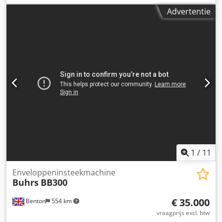
Systeem heeft compleet onderhoud gehad en staat gereed
Advertentie
in de UMS showroom voor een demo. Machine: - BB700
14K - kan van C6 t/m B4 enveloppen verwerken met een
mechanische snelheid van 14.000 stuks per uur.
Configuratie: - 6 stations basis - 4 zuiglucht rotatiefeeders -
1 vacuum frictiefeeder Dkedpfx Aoq Eg Iaomter -
Uitstuurvak - Autoloader envelope station - Uitvoerband
Meer feeders optioneel mogelijk! Envelop formaten: - min.
105 × 162 mm C6/DL - max. 250 × 353 mm B4 Product
formaten: - min. 80 × 105 mm A6 - max. 229 × 324 mm C4
Product thickness: - 3 mm for rotary feeder - 10 mm for
shuttle feeder - 15 mm for vacuum/friction feeder - 80 gsm
14,000 cycles per hour
1
/
11
Enveloppeninsteekmachine
Buhrs
BB300
€ 35.000
Benton
554 km
vraagprijs excl. btw