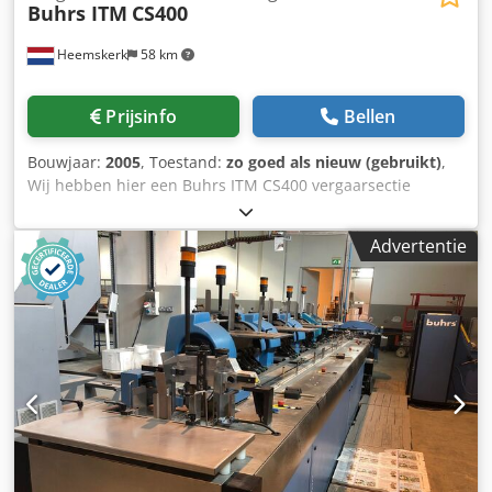
Buhrs ITM
CS400
Heemskerk
58 km
Prijsinfo
Bellen
Bouwjaar:
2005
, Toestand:
zo goed als nieuw (gebruikt)
,
Wij hebben hier een Buhrs ITM CS400 vergaarsectie
beschikbaar. Is uw huidige machine te kort, met deze
sectie heeft u binnen no time 6 stations extra.
Advertentie
Dkodpfomuzuasx Amtor Deze CS400 is van bouwjaar 2005
maar is niet veel gebruikt. Desalniettemin verkopen wij dit
systeem na compleet onderhoud en kunt u tot 6 feeders
plaatsen, dit kan een mix zijn tussen rotatie en frictie
feeders.