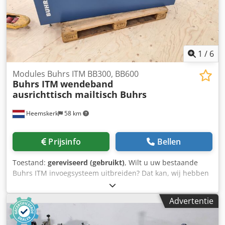
1
/
6
Modules Buhrs ITM BB300, BB600
Buhrs ITM
wendeband
ausrichttisch mailtisch Buhrs
Heemskerk
58 km
Prijsinfo
Bellen
Toestand:
gereviseerd (gebruikt)
, Wilt u uw bestaande
Buhrs ITM invoegsysteem uitbreiden? Dat kan, wij hebben
alle modules! We hebben hier alle mogelijke originele
modules beschikbaar die aan het begin, op machinebasis
Advertentie
of aan het einde van een Buhrs ITM (W+D) invoegsysteem
kunnen worden geïnstalleerd. Evenals: - Mueller