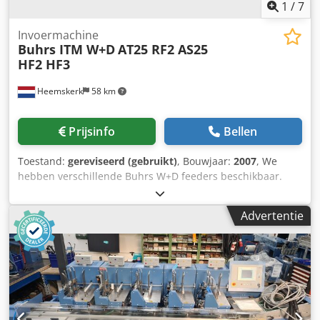
1
/
7
Invoermachine
Buhrs ITM W+D
AT25 RF2 AS25
HF2 HF3
Heemskerk
58 km
Prijsinfo
Bellen
Toestand:
gereviseerd (gebruikt)
, Bouwjaar:
2007
, We
hebben verschillende Buhrs W+D feeders beschikbaar.
Allemaal volledig gereviseerd en klaar voor gebruik! Type
feeders: AT25 vacuümrotatievoeder (BB300) AS25
Advertentie
schuiffoer (BB300) HF3 vacuüm frictievoeder (BB300) RF2
Servo vacuümrotatievoeder (BB600 en BB700) AS2
schuiffeeder (BB600 en BB700) HF2 vacuüm-wrijvingsinvoer
(BB600 en BB700) Dkodjq Ec Rgepfx Amtor Kan worden
geïnstalleerd op een Buhrs W+D BB300 10K, BB600 14K en
een Buhrs ITM BB700 14 en 16K machine. Alle feeders die
we verkopen worden volledig gecontroleerd en alle