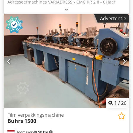
Adresseermachines VARIADRESS - CMC KR 2 II - 01Jaar
1992 - Serienr. CMC KR 2 II -01 Djdsh Ax Skspfx Amtskr
Online-Video-Inspectie via Skype-Video Wij verheugen ons
Advertentie
op uw bezoek - meer machines op voorraad Onmiddellijk
beschikbaar - Kan bezichtigd worden Op voorraad
Emskirchen / Neurenberg - Kan getest worden
1
/
26
Film verpakkingsmachine
Buhrs
1500
Heemskerk
58 km