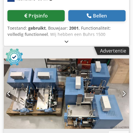
Prijsinfo
Bellen
Toestand:
gebruikt
, Bouwjaar:
2001
, Functionaliteit:
volledig functioneel
, Wij hebben een Buhrs 1500
folieverpakkingssysteem beschikbaar. Bouwjaar 2001. Deze
machine is de afgelopen jaren bij de klant nauwelijks
Advertentie
gebruikt. Wordt compleet geleverd met vacuümpomp en
alle toebehoren. Dkjdpox Agk Sjfx Amtjr
SYSTEEMINFORMATIE Systeem: Buhrs Machinetype: Buhrs
1500 folieverpakkingssysteem (max. 13.000 st/uur)
Bouwjaar: 2001 CONFIGURATIE 1 Buhrs 1500 hoofd-
aanvoer, type schuifaanvoer 1 Buhrs 1500 master
basismodule 4 Buhrs 1500 roterende aanvoer 1 Buhrs
1500 module voor folieverpakking Afvoerband De machine
kan volledig productievaardig worden gedemonstreerd.