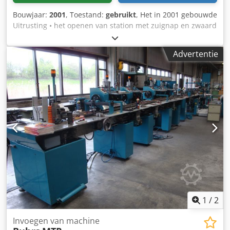
Bouwjaar:
2001
, Toestand:
gebruikt
, Het in 2001 gebouwde
Uitrusting • het openen van station met zuignap en zwaard
• hoofdproduct feeder Dkodpsc Ndt Eefx Amtor •Leg 10
feeders • stream levering • 2 Druk vacuümpomp
Advertentie
1
/
2
Invoegen van machine