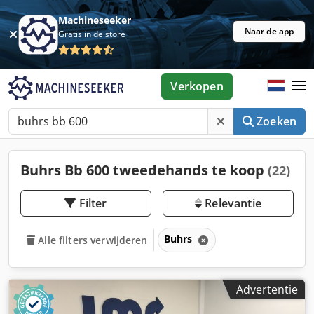
Machineseeker
Naar de app
Gratis in de store
Verkopen
Zoeken
Buhrs Bb 600 tweedehands te koop
(22)
Filter
Relevantie
Buhrs
Alle filters verwijderen
Advertentie