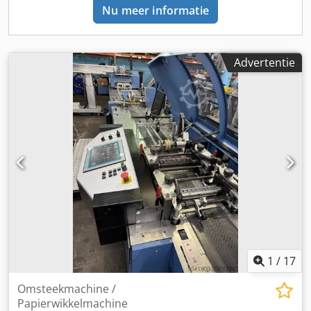
Nu meer informatie
Advertentie
1
/
17
Omsteekmachine /
Papierwikkelmachine