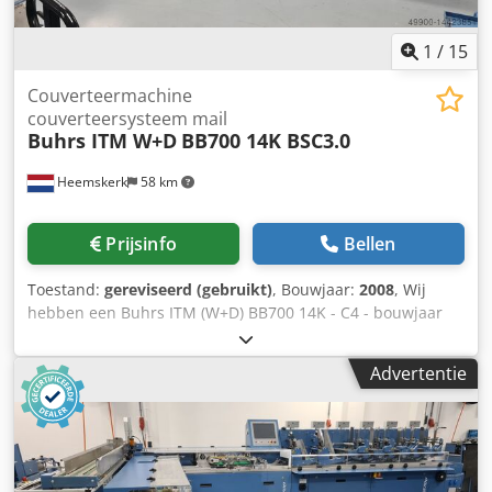
Dkjdpfjwmmh Isx Amter 16,000 cycles per hour
1
/
15
Couverteermachine
couverteersysteem mail
Buhrs ITM W+D
BB700 14K BSC3.0
Heemskerk
58 km
Prijsinfo
Bellen
Toestand:
gereviseerd (gebruikt)
, Bouwjaar:
2008
, Wij
hebben een Buhrs ITM (W+D) BB700 14K - C4 - bouwjaar
2008 couverteersysteem beschikbaar. BSC3.0 software!
Systeem heeft compleet onderhoud gehad en staat gereed
Advertentie
in de UMS showroom voor een demo. Machine: - BB700
14K - kan van C6 t/m B4 enveloppen verwerken met een
mechanische snelheid van 14.000 stuks per uur.
Configuratie: - 6 stations basis - 4 zuiglucht rotatiefeeders -
1 vacuum frictiefeeder - Uitstuurvak - Autoloader envelope