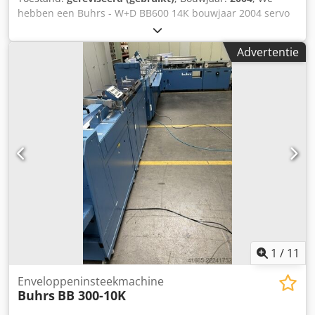
hebben een Buhrs - W+D BB600 14K bouwjaar 2004 servo
inserter beschikbaar. De machine is in zeer goede staat en
alle onderdelen die vervangen moeten worden, worden
Advertentie
door ons nieuw gemonteerd. Deze BB600 is nu uitgerust
met 5 rotatie feeders maar dat kunnen we veranderen!
Andere feeders en camera's optioneel mogelijk! Bouwjaar:
2004 Configuratie: - 6 stations basis - 5x RF2 roterende
invoer - opvangbak - transportband Djdpfoq Ec Efsx Amtskr
Wil je deze machine zien? Geen probleem, kom gerust een
kijkje nemen!
1
/
11
Enveloppeninsteekmachine
Buhrs
BB 300-10K