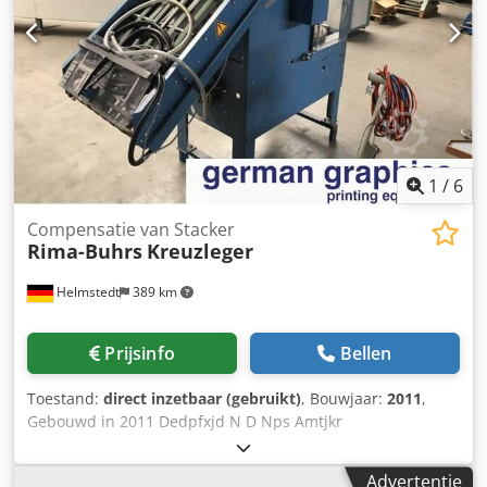
module for filmpackaging with double action sealbar, max
13.000
1
/
6
Compensatie van Stacker
Rima-Buhrs
Kreuzleger
Helmstedt
389 km
Prijsinfo
Bellen
Toestand:
direct inzetbaar (gebruikt)
, Bouwjaar:
2011
,
Gebouwd in 2011 Dedpfxjd N D Nps Amtjkr
Advertentie