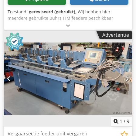
Toestand:
gereviseerd (gebruikt)
, Wij hebben hier
meerdere gebruikte Buhrs ITM feeders beschikbaar
Dksdpfx Astuk Rbemtsr AS25 booklet shuttle feeders
geschikt voor op een Buhrs ITM BB300 8K en 10K AT25
Advertentie
rotatie feeders geschikt voor op een Buhrs ITM BB300 8K
en 10K Laat ons weten wat u zoekt en wij hebben de
oplossing
1
/
9
Vergaarsectie feeder unit vergaren