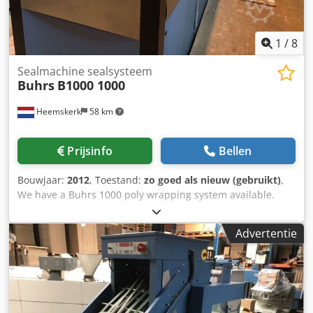
1
/
8
Sealmachine sealsysteem
Buhrs
B1000 1000
Heemskerk
58 km
Prijsinfo
Bellen
Bouwjaar:
2012
, Toestand:
zo goed als nieuw (gebruikt)
,
We have a Buhrs 1000 poly wrapping system available.
Year 2013. You could modify this system to paper
wrapping if you like. This machine is later on completed
Advertentie
with a extra base and two extra rotary feeders SYSTEM
INFORMATION System brand: Buhrs Machine type: Buhrs
1000 Poly Wrapping System (max.13.000 c/h) Year: 2013
CONFIGURATION 1 Buhrs 1000 main product feeder, type
shuttle feeder Dedjhid Adopfx Amtskr 1 Buhrs 1000 master
base station 4 Buhrs 1000 rotary feeder 1 Buhrs 1000