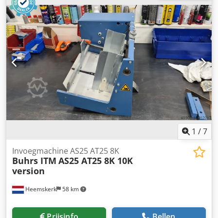
niet veel gebruikt. Desalniettemin verkopen wij dit systeem
na compleet onderhoud en kunt u tot 6 feeders plaatsen,
dit kan een mix zijn tussen rotatie en frictie feeders.
1
/
7
Invoegmachine AS25 AT25 8K
Buhrs ITM
AS25 AT25 8K 10K
version
Heemskerk
58 km
Prijsinfo
Bellen