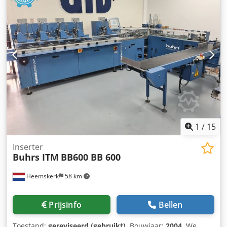
1
/
15
Inserter
Buhrs ITM
BB600 BB 600
Heemskerk
58 km
Prijsinfo
Bellen
Toestand:
gereviseerd (gebruikt)
, Bouwjaar:
2004
, We