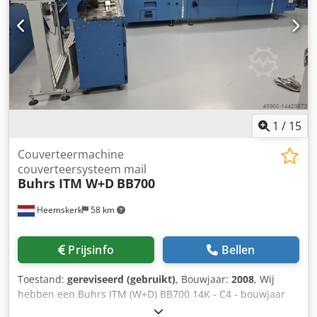
station - Uitvoerband Meer feeders optioneel mogelijk!
Envelop formaten: - min. 105 × 162 mm C6/DL - max. 250 ×
353 mm B4 Product formaten: - min. 80 × 105 mm A6 -
max. 229 × 324 mm C4 Product thickness: - 3 mm for rotary
feeder - 10 mm for shuttle feeder - 15 mm for
vacuum/friction feeder - 80 gsm Dsdpfxsq Eg Hne Amtskr
14,000 cycles per hour
1
/
15
Couverteermachine
couverteersysteem mail
Buhrs ITM W+D
BB700
Heemskerk
58 km
Prijsinfo
Bellen
Toestand:
gereviseerd (gebruikt)
, Bouwjaar:
2008
, Wij
hebben een Buhrs ITM (W+D) BB700 14K - C4 - bouwjaar
2008 couverteersysteem beschikbaar. BSC3.0 software!