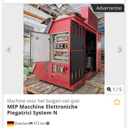
gewicht van de machine ca. 1,15 t afmetingen van de
Advertentie
machine ca. 2,55 x 0,65 x 1,1 mm Dedpofv H A Aefx Aixock -
Elektrisch verstelbare achterste rol - Elektrisch verstelbare
onderrol (materiaalklemming) - Digitale uitlezing voor
achterste rolbeweging - Digitale uitlezing voor de onderste
rolbeweging (materiaalklemming) - Geharde rollen -
Kegelvormig walsen - Zwenkbare bovenwals - Remmotor -
Noodstop - Documentatie - 400V
1
/
5
Machine voor het buigen van ijzer
MEP Macchine Elettroniche
Piegatrici
System N
Duitsland
372 km