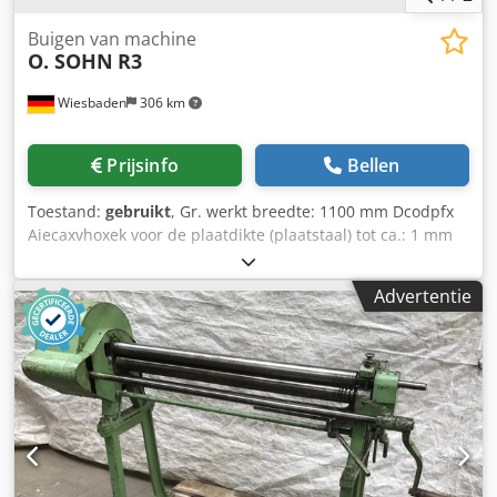
Buigen van machine
O. SOHN
R3
Wiesbaden
306 km
Prijsinfo
Bellen
Toestand:
gebruikt
, Gr. werkt breedte: 1100 mm Dcodpfx
Aiecaxvhoxek voor de plaatdikte (plaatstaal) tot ca.: 1 mm
Elektr. Aandrijving: 380 V, 0,75 kW Ruimte eisen: 2330 x 600
x 1140 mm Gewicht: 357
Advertentie