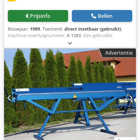
Prijsinfo
Bellen
Bouwjaar:
1989
, Toestand:
direct inzetbaar (gebruikt)
,
machine-/voertuignummer:
K 1283
, Een gebruikte
buigende machine van de fabrikant HMK. De dringende
power tot 500 t Bouwjaar: 1989 Machine nummer: 1283
Advertentie
Djdpfx Aisd Eg R Toxjck