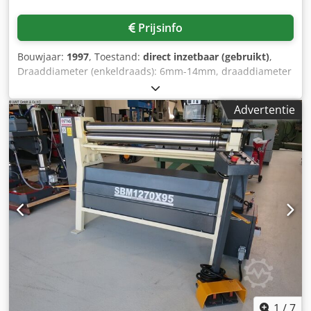
Prijsinfo
Bouwjaar:
1997
, Toestand:
direct inzetbaar (gebruikt)
,
Draaddiameter (enkeldraads): 6mm-14mm, draaddiameter
(dubbeldraads): 6mm-10mm, max. buighoek: 180°,
motorvermogen: 22kW, aanvoersnelheid: 1,5m/s,
Advertentie
buigsnelheid: 1000°/s, kniptijd: 0,4s, inhoud hydraulische
tank: 300l. Machineafmetingen X/Y/Z: ca.
4900mm/1640mm/2200mm, gewicht: ca. 3300kg. Besturing
defect. Documentatie beschikbaar. Inspectie ter plaatse is
mogelijk. Dodpfx Aisuwrv Djxjck
1
/
7