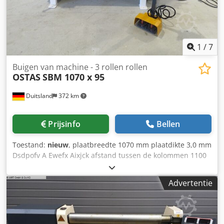
1
/
7
Buigen van machine - 3 rollen rollen
OSTAS
SBM 1070 x 95
Duitsland
372 km
Prijsinfo
Bellen
Toestand:
nieuw
, plaatbreedte 1070 mm plaatdikte 3,0 mm
Dsdpofv A Ewefx Aixjck afstand tussen de kolommen 1100
mm diameter van de bovenste rollen 95 mm buisdiameter
140 mm totaal benodigd vermogen 1,1 KW gewicht van de
Advertentie
machine ca. 0,37 t afmetingen van de machine ca. 1,35 x
0,76 x 1,25 mm