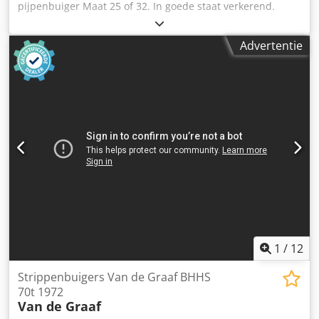
pijpenbuiger Maat 25 of 32. In goede staat verkerend.
Altijd zelf mee gewerkt, nu overbodig geworden. Inclusief
diverse maten. Dcodpfx Aijzq Amlsxek
Advertentie
1
/
12
Strippenbuigers Van de Graaf BHHS
70t 1972
Van de Graaf