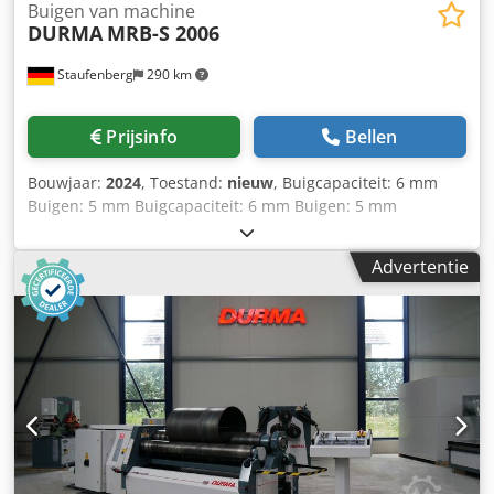
Buigen van machine
DURMA
MRB-S 2006
Staufenberg
290 km
Prijsinfo
Bellen
Bouwjaar:
2024
, Toestand:
nieuw
, Buigcapaciteit: 6 mm
Buigen: 5 mm Buigcapaciteit: 6 mm Buigen: 5 mm
Buiglengte: 2.030 mm Roldiameter: 170 mm
Motorvermogen: 4 kW Lengte: 3.600 mm Breedte: 1.020
Advertentie
mm Hoogte: 1.120 mm Dedeftdh Ijpfx Aixock Gewicht:
2.400 kg De machine kan te allen tijde op afspraak worden
bekeken en gedemonstreerd in ons demonstratiecentrum
in Staufenberg. Verdere machines staan klaar om te
worden gedemonstreerd in ons pand in Staufenberg. Op
verzoek geven wij u graag meer informatie.