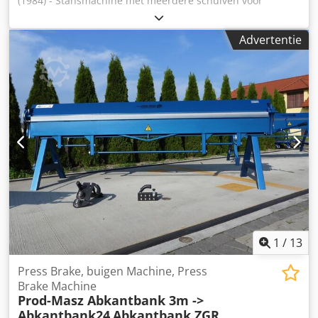
(1984) - Stansmachine met meerdere schuiven voor
stansen en buigen. Dcsdpfxeh T Ulyo Aixek De machine is
afgebeeld met 5 schuiven, maar een 6e is beschikbaar.
Advertentie
Verschillende omslagen voor band of draad zijn
beschikbaar. Machine met 8-tons pers en 5 of 6 geleiders -
hydraulische klemming voor draad of band. Een machine
indien uitgerust met een extra aanvoersysteem vanaf de
achterzijde van de machine, door het middengat.
1
/
13
Press Brake, buigen Machine, Press
Brake Machine
Prod-Masz Abkantbank 3m ->
Abkantbank24
Abkantbank ZGR