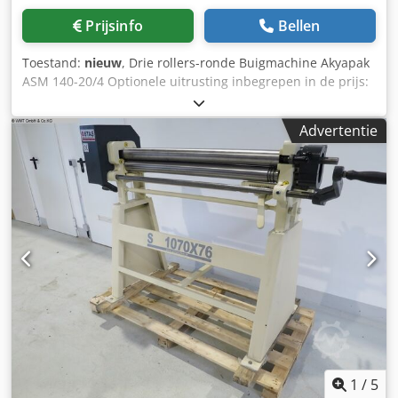
Prijsinfo
Bellen
Toestand:
nieuw
, Drie rollers-ronde Buigmachine Akyapak
ASM 140-20/4 Optionele uitrusting inbegrepen in de prijs:
geharde rollers gemotoriseerde achterste rolafstelling
Digitale Blad breedte 2050 mm Plaatdikte 4,5 mm Max.
Advertentie
Buig de plaatdikte 4,0 mm Rollengte 2050 mm kleinste
diameter 210 mm Diameter van de roller-Top 140 mm
Gewicht 1530 kg Afmetingen L-W-H 3220 x 1200 x 900 mm
Voorzieningen: Elektr van bovenste en onderste rollen.
Gedreven Bovenste roller kan worden zwenkt Conische
buig inrichting asymetrische roller arrangement Zelfrem-
hoofdmotor sep. bedienings-en bedieningspaneel
Veiligheidslijn Voetschakelaar Gebruikershandleiding in
het Engels Dcjdpfjd R Iqxsx Aixok CE-
markering/conformiteitsverklaring
1
/
5