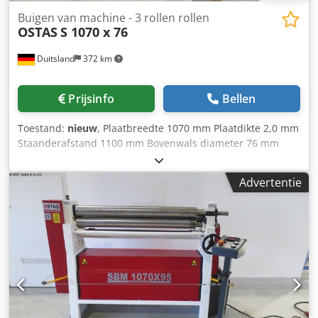
Buigen van machine - 3 rollen rollen
OSTAS
S 1070 x 76
Duitsland
372 km
Prijsinfo
Bellen
Toestand:
nieuw
, Plaatbreedte 1070 mm Plaatdikte 2,0 mm
Staanderafstand 1100 mm Bovenwals diameter 76 mm
Totale vermogensbehoefte Handbediend Machinegewicht
ca. 0,22 t Benodigde ruimte ca. 1,8 x 0,8 x 1,3 m
Advertentie
Plaatwalsmachine met: - Capaciteit 1050 x 2 mm Dodpsfv A
Epjfx Aixock - Hoogwaardige, gesmede rollen met SAE 1050
certificaat. - Conisch walsen - Zwenkbare bovenrol - CE-
markering