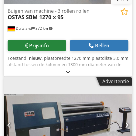
Buigen van machine - 3 rollen rollen
OSTAS
SBM 1270 x 95
Duitsland
372 km
Prijsinfo
Bellen
Toestand:
nieuw
, plaatbreedte 1270 mm plaatdikte 3,0 mm
afstand tussen de kolommen 1300 mm diameter van de
bovenste rollen 95 mm totaal benodigd vermogen 1,1 KW
Dcodpfxefv A Eze Aixjk gewicht van de machine ca. 0,37 t
Advertentie
afmetingen van de machine ca. 1,35 x 0,76 x 1,25 mm