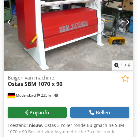
1
/
6
Buigen van machine
Ostas
SBM 1070 x 90
Mudersbach
235 km
Prijsinfo
Bellen
Toestand:
nieuw
, Ostas 3-roller ronde Buigmachine SBM
1070 x 90 Beschrijving Asymmetrische 3-roller ronde