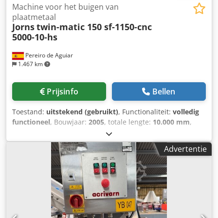
Machine voor het buigen van
plaatmetaal
Jorns
twin-matic 150 sf-1150-cnc
5000-10-hs
Pereiro de Aguiar
1.467 km
Prijsinfo
Bellen
Toestand:
uitstekend (gebruikt)
, Functionaliteit:
volledig
functioneel
, Bouwjaar:
2005
, totale lengte:
10.000 mm
,
CNC 5000-besturing met 17-inch TFT-kleurentouchscreen. -
automatisch snijden door rotalme - Dubbele hydraulische
Advertentie
klemset voor het klemmen van plaatwerk (kort en lang)
Bovenbalk met watervouwgroef, olievulling, bevestigings-
en nivelleringsmateriaal, noodstoprail over de gehele
lengte van de machine, noodstop-aandrijving geïntegreerd
in het pedaal voor de bovenbalk en de klapbalk, 2e pedaal
voor bediening door 2 personen, veiligheidsvoorziening op
de bovenbalk, 2 vingers voor het vasthouden van korte