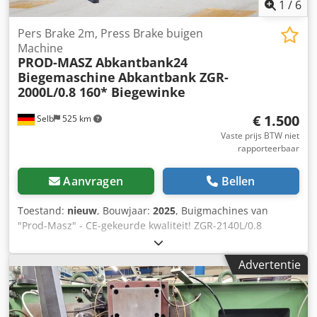
1
/
6
Pers Brake 2m, Press Brake buigen
Machine
PROD-MASZ Abkantbank24
Biegemaschine
Abkantbank ZGR-
2000L/0.8 160* Biegewinke
€ 1.500
Selb
525 km
Vaste prijs BTW niet
rapporteerbaar
Aanvragen
Bellen
Toestand:
nieuw
, Bouwjaar:
2025
, Buigmachines van
"Prod-Masz" - CE-gekeurde kwaliteit! ZGR-2140L/0.8
Buighoek: 160 graden Technische gegevens: - maximale
werkbreedte: 2140 mm - Buigvermogen: tot 0,8 mm
Advertentie
(plaatstaal) - Titanium-zinkplaat 0,8 mm, aluminiumplaat
1,2 mm koperplaat 1,25 mm - Buighoek: max. 160 graden -
Dikte buigbalk: 15 mm - de snede met de rollenschaar over
de gehele werkbreedte - het optillen van de bovenbalk in