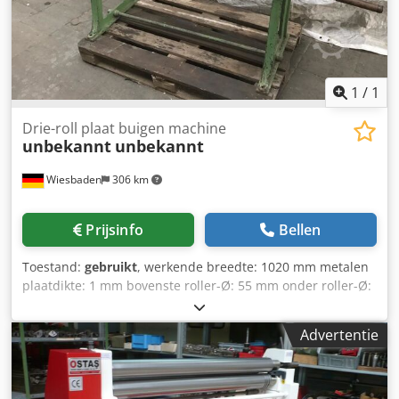
1
/
1
Drie-roll plaat buigen machine
unbekannt
unbekannt
Wiesbaden
306 km
Prijsinfo
Bellen
Toestand:
gebruikt
, werkende breedte: 1020 mm metalen
plaatdikte: 1 mm bovenste roller-Ø: 55 mm onder roller-Ø:
55 mm ruimte nodig: 1370 x 570 x 1100 mm Dedsda I Itspfx
Aixeck
Advertentie