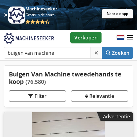
Machineseeker
Naar de app
Gratis in de store
Verkopen
Zoeken
Buigen Van Machine tweedehands te
koop
(76.580)
Filter
Relevantie
Advertentie