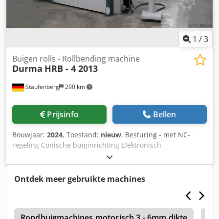
1
/
3
Buigen rolls - Rollbending machine
Durma
HRB - 4 2013
Staufenberg
290 km
Prijsinfo
Bellen
Bouwjaar:
2024
, Toestand:
nieuw
, Besturing - met NC-
regeling Conische buiginrichting Elektronisch
gesynchroniseerde PLC-veiligheidsmechanisme voor het
lassen (lasmogelijkheid) op de machine Machinehuis van
spanningsarm gegloeid staal met 4-walsenaandrijving -
Ontdek meer gebruikte machines
boven, en onderste rol met hydraulische motoraandrijving
gesynchroniseerd via planetaire tandwieloverbrenging (ᐳ
430 mm) Elektrische en hydraulische bescherming tegen
k
overbelasting Hydraulisch instelbare onderste walsdruk
Rondbuigmachines motorisch 3 - 6mm dikte
Ro