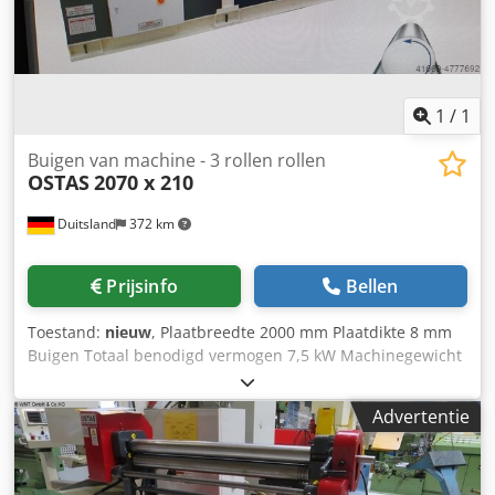
1
/
1
Buigen van machine - 3 rollen rollen
OSTAS
2070 x 210
Duitsland
372 km
Prijsinfo
Bellen
Toestand:
nieuw
, Plaatbreedte 2000 mm Plaatdikte 8 mm
Buigen Totaal benodigd vermogen 7,5 kW Machinegewicht
ca. 3,6 t Dodpsfv H A Rjfx Aixjck Benodigde ruimte ca.
3600x1250x1350 m
Advertentie