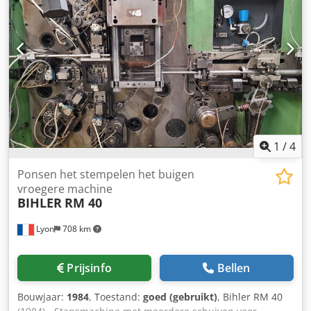
drie posities Dcodpfx Aob Hxzyjixek - Slag bovenbalk: 80
mm - Hoekweergave - Gewicht: ca. 180 kg - De machine
voldoet aan de CE-richtlijnen en heeft 12 maanden
garantie. - Rollenschaar – max. snijvermogen 0,8 mm
(plaatstaal) plus 350 euro Prijs: € 1.500,00 Bezorgkosten: €
180,00 Contant bij bezorging! Levering: elke week Facturen
worden opgemaakt met 0% BTW als intracommunautaire
levering of met 19% BTW. Wij horen graag van u!
1
/
4
Ponsen het stempelen het buigen
vroegere machine
BIHLER
RM 40
Lyon
708 km
Prijsinfo
Bellen
Bouwjaar:
1984
, Toestand:
goed (gebruikt)
, Bihler RM 40