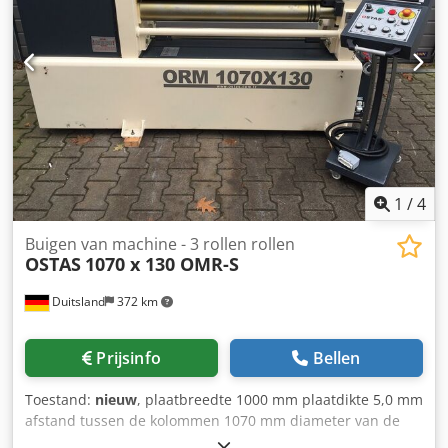
1
/
4
Buigen van machine - 3 rollen rollen
OSTAS
1070 x 130 OMR-S
Duitsland
372 km
Prijsinfo
Bellen
Toestand:
nieuw
, plaatbreedte 1000 mm plaatdikte 5,0 mm
afstand tussen de kolommen 1070 mm diameter van de
bovenste rollen 130 mm totaal benodigd vermogen 4,0 KW