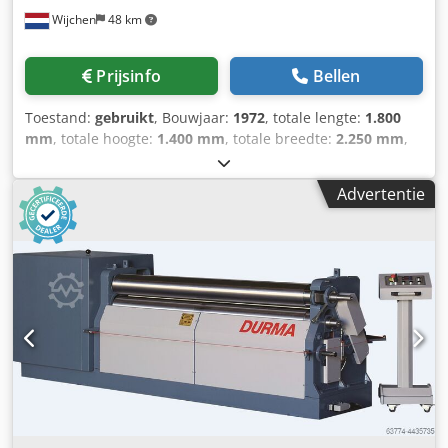
Wijchen
48 km
Prijsinfo
Bellen
Toestand:
gebruikt
, Bouwjaar:
1972
, totale lengte:
1.800
mm
, totale hoogte:
1.400 mm
, totale breedte:
2.250 mm
,
Kleur: Groen Ledig gewicht: 2.000 kg Prijs: Op aanvraag
Dodpfezm N Rijx Aixjck - Bouwjaar: 1972 - Documentatie
Advertentie
aanwezig: Nee - CE certificaat aanwezig: Nee - Besturing:
Conventioneel - Transportafmetingen: 1800mm x 2250mm
x 1400mm (l x b x h) - Transportgewicht [kg]: 2000kg -
Transportcolli [st.]: 1 Financiële informatie BTW: De
getoonde prijs is exclusief BTW BTW/marge: BTW
verrekenbaar voor ondernemers Levering en inruil altijd
mogelijk van alles in de industriële sectoren Lukas van
Rossum