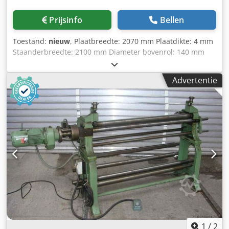
Prijsinfo
Bellen
Toestand:
nieuw
, Plaatbreedte: 2070 mm Plaatdikte: 4 mm
Staanderbreedte: 2100 mm Diameter bovenrol: 140 mm
Machinegewicht ca. 0,37 t Plaatbuigmachine met: -
Capaciteit 2070 x 4 mm - Elektrisch instelbaar: achterste
Advertentie
rol en klem - Digitale uitlezing voor achterste rol en klem -
Gehardde rollen - Conisch buigen - Uitzwenkbare bovenrol
- Noodstopkoord als veiligheidsvoorziening Djdpfx Aiofv H
A Ujxeck - Documentatie
1
/
2