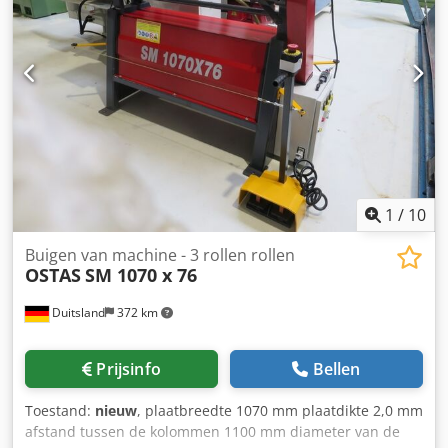
1
/
10
Buigen van machine - 3 rollen rollen
OSTAS
SM 1070 x 76
Duitsland
372 km
Prijsinfo
Bellen
Toestand:
nieuw
, plaatbreedte 1070 mm plaatdikte 2,0 mm
afstand tussen de kolommen 1100 mm diameter van de