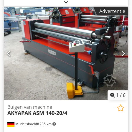
Buigmachine met gemotoriseerde aandrijving geharde
rollers Dodpod Rw Rcjfx Aixsck Bovenste roller kan worden
Advertentie
zwenkt Conische buig inrichting Voetschakelaar
Technische Details Breedte vel: 1070 mm Plaatdikte: 2,5
mm Rollengte: 1070 mm Diameter van de Wals: 90,0 mm
kleinste buig diameter: 135,0 mm Motorvermogen: 1,1 kW
Afmetingen L-W-H: 1350 x 760 x 1250 mm Gewicht: 350 kg
1
/
6
Buigen van machine
AKYAPAK
ASM 140-20/4
Mudersbach
235 km