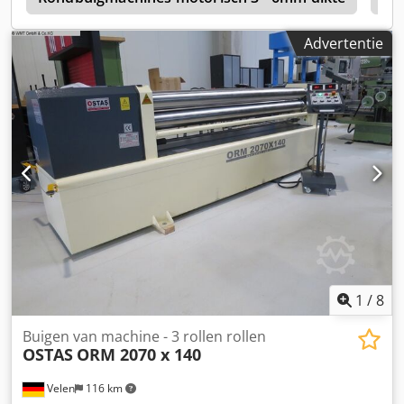
Hydraulische rolrem, voorkomt dat de plaat uit het
bovenste rollager glijdt Hydraulisch wegschuiven van de
Advertentie
plaat Hydraulisch wegschuiven van het bovenste rollager,
voor het eenvoudig verwijderen van de gevormde plaat.
Variabele snelheid Buiglengte: 2050 mm Buigcapaciteit: 13
mm (d x 5) Buigcapaciteit: 10 mm (d x 1,5) Buigcapaciteit:
10 mm (d x 1,5) Bovenste rol: 230 mm Onderste rol: 210
mm Maximale rolbreedte: 30 mm Lengte: 3830 mm
Breedte: 1160 mm Hoogte: 1200 mm Motorvermogen: 11
kW Gewicht: 4700 kg Djdpfx Aiedzzyfsxsck
1
/
8
Buigen van machine - 3 rollen rollen
OSTAS
ORM 2070 x 140
Velen
116 km