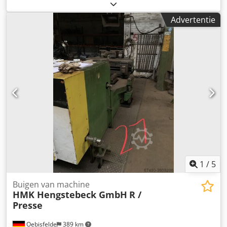
bovenste rollen 76 mm totaal benodigd vermogen 1,1 KW
gewicht van de machine ca. 0,37 t afmetingen van de
Advertentie
machine ca. 1,8 x 0,8 x 1,3 mm Bladbuigmachine met: -
Capaciteit 1050 x 2 mm - Hoogwaardige smeedijzeren
rollen met SAE 1050 certificaat. - Boven- en onderwals
aangedreven, invoerwals zonder aandrijving -
Voetschakelaar - kegelvormige buiging Dodpfxjfv A Etj
Aixjck - Zwenkbare bovenwals - Veiligheidsapparaat
noodlijn - Documentatie - 400 volt - CE-certificaat
1
/
5
Buigen van machine
HMK Hengstebeck GmbH
R /
Presse
Oebisfelde
389 km