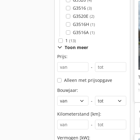
(4)
G3516
(3)
G3520E
(2)
G3516H
(1)
G3516A
(1)
1
(13)
Toon meer
Prijs:
-
Alleen met prijsopgave
Bouwjaar:
-
Kilometerstand [km]:
Aggregaat
Cummins
Cummins Dieselmotor
-
Vermogen [kW]: