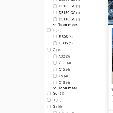
DE165 GC
(1)
DE150 GC
(1)
DE110 GC
(1)
Toon meer
E
(38)
E 308
(4)
E 305
(1)
C
(34)
C32
(5)
C1.1
(4)
C15
(4)
C9
(4)
C18
(4)
Toon meer
GC
(21)
0
(16)
G
(16)
G3520