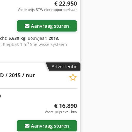
onze partnerwerkplaatsen. Ons aanbod
€ 22.950
 bedrijfsvoertuig is tegen meerprijs
Vaste prijs BTW niet rapporteerbaar
 internet, prijsetiketten en
 gegarandeerde eigenschappen. De
 gegevensoverdrachtsfouten.
Aanvraag sturen
rden. Fouten en tussentijdse verkoop
icht:
5.630 kg
, Bouwjaar:
2013
,
g
, Kiepbak 1 m³ Snelwisselsysteem
Advertentie
D / 2015 / nur
€ 16.890
Vaste prijs excl. btw
Aanvraag sturen