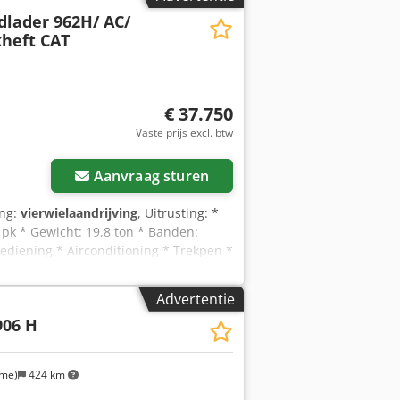
dlader 962H/ AC/
kheft CAT
€ 37.750
Vaste prijs excl. btw
Aanvraag sturen
ing:
vierwielaandrijving
, Uitrusting: *
 pk * Gewicht: 19,8 ton * Banden:
ediening * Airconditioning * Trekpen *
orbereiding Overig: * 1 vorige
aatste onderhoudsbeurt bij 9.003 uur *
Advertentie
ndom auto’s/bedrijfswagens in 28832
906 H
ermanent ca. 200 voertuigen op
hines! Wij bieden u continu
condities. Op aanvraag maken wij graag
lme)
424 km
achine is gewenst. Indien gewenst