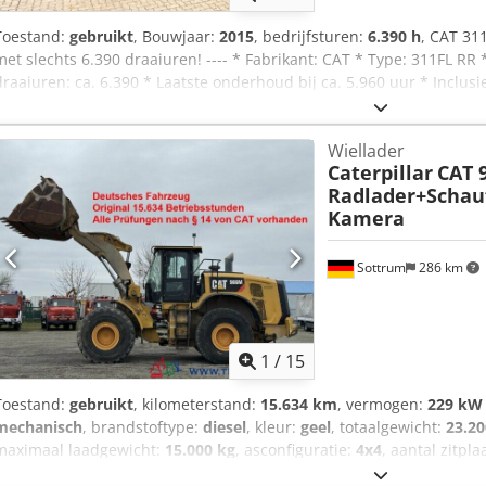
Toestand:
gebruikt
, Bouwjaar:
2015
, bedrijfsturen:
6.390 h
, CAT 31
met slechts 6.390 draaiuren! ---- * Fabrikant: CAT * Type: 311FL RR
draaiuren: ca. 6.390 * Laatste onderhoud bij ca. 5.960 uur * Inclusi
CW20 * Inclusief hydraulische grijperbak * Duitse machine * Eers
Dozerblad * Airconditioning * Achteruitrijcamera * Leidingwerk * Go
Wiellader
Onderstel: ca. 40-50% * Meer foto's en video op aanvraag (via WhatsA
Caterpillar
CAT 
19% BTW. ---- Voor verdere vragen kunt u bellen: Erik Kortum: Wha
Radlader+Schauf
voorbehoud en er kunnen geen rechten aan worden ontleend. Fou
Kamera
Sottrum
286 km
1
/
15
Toestand:
gebruikt
, kilometerstand:
15.634 km
, vermogen:
229 kW 
mechanisch
, brandstoftype:
diesel
, kleur:
geel
, totaalgewicht:
23.20
maximaal laadgewicht:
15.000 kg
, asconfiguratie:
4x4
, aantal zitpl
remmen:
motorrem
, Bouwjaar:
2016
, bedrijfsturen:
15.634 h
, best