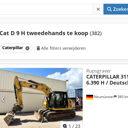
Zoeke
Cat D 9 H tweedehands te koop
(382)
Caterpillar
Alle filters verwijderen
Rupsgraver
CATERPILLAR
311
6.390 H / Deuts
Neumünster
380 k
1
/
23