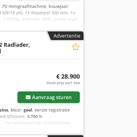
1.7D minigraafmachine, bouwjaar:
,4 kW/18 pk], 1x dieplepel 300 mm, 1x
: 1.977 kg, kettingen 80%, goede staat,
cieringsvoorstel voor u. De heer Mihm
site. Fouten en voorafgaande verkoop
Advertentie
jfsuren: slechts 1.912 uur!, MS01
2 Radlader,
greppelbak 1.000 mm, 2x extra
l
 direct inzetbaar!, Op aanvraag kunnen
el. ) staat u graag te woord. Meer
 en voorafgaande verkoop! = Meer
rups Neem contact op met Tobias Ebert
€ 28.900
Vaste prijs excl. btw
Aanvraag sturen
zine
, kleur:
geel
, eerste registratie:
bedrijfsturen:
3.700 h
,
... Occasionvoertuig, inclusief btw.