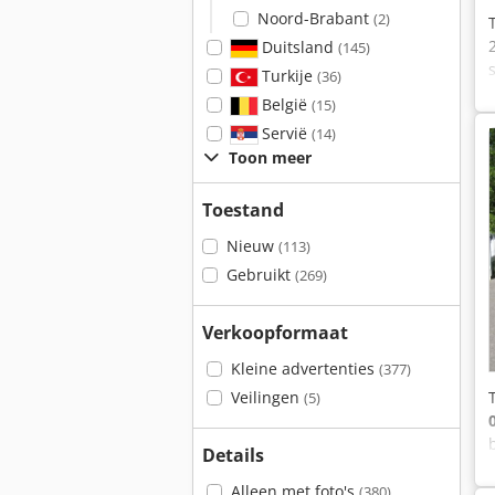
Noord-Brabant
(2)
Duitsland
(145)
Turkije
(36)
België
(15)
Servië
(14)
Toon meer
Toestand
Nieuw
(113)
Gebruikt
(269)
Verkoopformaat
Kleine advertenties
(377)
Veilingen
(5)
Details
Alleen met foto's
(380)