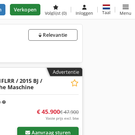
n
Verkopen
Taal
Volglijst
(0)
Inloggen
Menu
Relevantie
Advertentie
FLRR / 2015 BJ /
che Maschine
m
€ 45.900
€ 47.900
Vaste prijs excl. btw
Aanvraag sturen