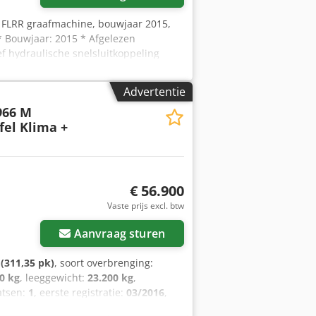
1FLRR graafmachine, bouwjaar 2015,
 * Bouwjaar: 2015 * Afgelezen
ef hydraulische snelsluitkoppeling
te eigenaar * Rubberen rupsen *
ede staat! Csdpfey Sdlzjx Agyjrf *
Advertentie
pp Erik) * Prijs: 45.900 euro, netto +
966 M
tsApp ?Alle gegevens zijn onder
el Klima +
ten en tussenverkoop voorbehouden.?
€ 56.900
Vaste prijs excl. btw
Aanvraag sturen
(311,35 pk)
, soort overbrenging:
0 kg
, leeggewicht:
23.200 kg
,
aatsen:
1
, eerste registratie:
03/2016
,
uurderscabine:
dagcabine
, Uitrusting: