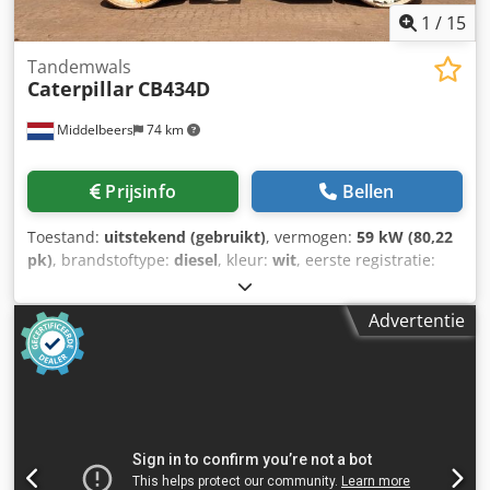
1
/
15
Tandemwals
Caterpillar
CB434D
Middelbeers
74 km
Prijsinfo
Bellen
Toestand:
uitstekend (gebruikt)
, vermogen:
59 kW (80,22
pk)
, brandstoftype:
diesel
, kleur:
wit
, eerste registratie:
04/2005
, Bouwjaar:
2005
, bedrijfsturen:
3.310 h
, Algemene
informatie Bouwjaar: 2005 Serienummer:
Advertentie
CATCB434LCNH00390 Technische informatie Aantal
cilinders: 4 Motorinhoud: 4.400 cc Aandrijving: Wiel
Leeggewicht: 7.500 kg Functioneel Werkbreedte: 150 cm
Staat Technische staat: zeer goed Optische staat: zeer
goed Schade: geen Financiële informatie Prijs: Op
aanvraag Overige informatie Neem contact op met Ernst
van Hek voor meer informatie. Dkodsyzz E Rspfx Aqror