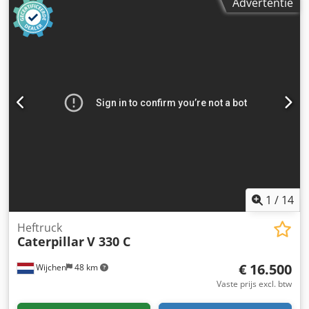
Advertentie
1
/
14
Heftruck
Caterpillar
V 330 C
€ 16.500
Wijchen
48 km
Vaste prijs excl. btw