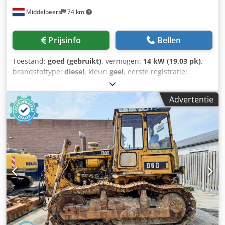
Middelbeers
74 km
Prijsinfo
Bellen
Toestand:
goed (gebruikt)
, vermogen:
14 kW (19,03 pk)
,
brandstoftype:
diesel
, kleur:
geel
, eerste registratie:
03/2006
, Bouwjaar:
2006
, bedrijfsturen:
5.484 h
, Bouwjaar:
2006 Aandrijving: Rups Aantal cilinders: 3 Leeggewicht:
Advertentie
1.720 kg Technische staat: goed Optische staat: goed Prijs:
Op aanvraag Serienummer: JBB00645 Neem contact op
met Ernst van Hek voor meer informatie. Dodpfxjw Hpqro
Aqrekr