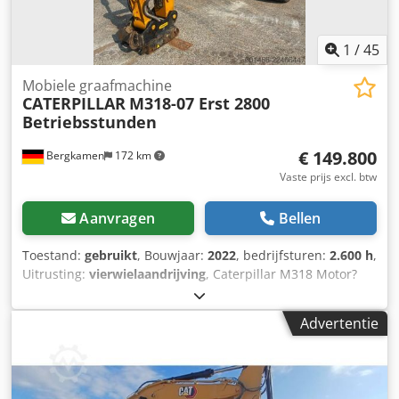
1
/
45
Mobiele graafmachine
CATERPILLAR
M318-07 Erst 2800
Betriebsstunden
€ 149.800
Bergkamen
172 km
Vaste prijs excl. btw
Aanvragen
Bellen
Toestand:
gebruikt
, Bouwjaar:
2022
, bedrijfsturen:
2.600 h
,
Uitrusting:
vierwielaandrijving
, Caterpillar M318 Motor?
Motor: Cat C4.4 Vermogen (ISO 14396): 129 kW / ca. 176 pk
Cilinderinhoud: 4,4 l Cilinders: 4 Emissie: EU Stage V
Advertentie
Rijprestaties Topsnelheid: tot ca. 35 km/u * Aandrijving:
hydrostatische aandrijving * Stuurinrichting:
vierwielbesturing met pendelas Tank & hydrauliek
Dieseltank: ca. 350 liter Djdpszqx Rtefx Aqrekr *