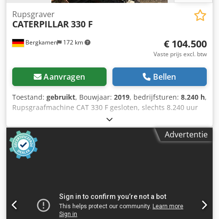
Rupsgraver
CATERPILLAR
330 F
€ 104.500
Bergkamen
172 km
Vaste prijs excl. btw
Aanvragen
Bellen
Toestand:
gebruikt
, Bouwjaar:
2019
, bedrijfsturen:
8.240 h
,
Rupsgraafmachine CAT 330 F gesloten, slechts 8.240 uur
uitstekende staat Motor Cat C7.1, vermogen ca. 195 kW /
261 pk, bedrijfsgewicht ca. 30.900 kg Rijsnelheid ca. 5,3
Advertentie
km/u Graafdiepte tot 7,24 m Bereik ca. 10,8 m Bakinhoud
ca. 1,7 m³ Dkedpfozrrnnex Aqror Transportlengte ca. 10,4
m Transporthoogte ca. 3,4 m Breedte (met 800 mm
rupsbanden) ca. 3,2 m