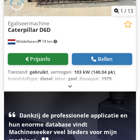
1
/
13
Egaliseermachine
Caterpillar
D6D
Middelbeers
74 km
Prijsinfo
Bellen
Toestand:
gebruikt
, vermogen:
103 kW (140,04 pk)
,
brandstoftype:
diesel
, kleur:
geel
, Bouwjaar:
1979
,
Algemene informatie Bouwjaar: 1979 Modeljaar: 1979
Serienummer: 20X1733 Djdpfx Asun Rlqoqrskr Technische
informatie Aantal cilinders: 6 Aandrijving: rups
Leeggewicht: 14.000 kg Staat Algemene staat: gemiddeld
Technische staat: goed Optische staat: slecht Financiële
Dankzij de professionele applicatie en
informatie Prijs: op aanvraag Meer informatie Neem
hun enorme database vindt
contact op met Ernst van Hek voor meer informatie.
Machineseeker veel bieders voor mijn