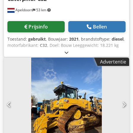
Apeldoorn
53 km
Prijsinfo
Bellen
Toestand:
gebruikt
, Bouwjaar:
2021
, brandstoftype:
diesel
,
motorfabrikant:
C32
, Doel: Bouw Leeggewicht: 18.221 kg
Generatorvermogen: 1.100 kVA Transportafmetingen (L x B
x H): 20 ft HC-container Voor meer informatie kunt u
Advertentie
contact opnemen met de afdeling Verkoop. Dksdpovyn A
Usfx Aqrsr Meer dan 85 jaar verkoopervaring in
Nederland. Een team van experts dat op zoek is naar
individuele oplossingen voor uw behoeften. 1000 uur of 1
jaar garantie: optimale veiligheid. 24 uur per dag, zeven
dagen per week beschikbaar. Snelle service. Grote
voorraad, direct leverbaar.