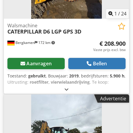
1
/
24
Walsmachine
CATERPILLAR
D6 LGP GPS 3D
€ 208.900
Bergkamen
172 km
Vaste prijs excl. btw
Aanvragen
Bellen
Toestand:
gebruikt
, Bouwjaar:
2019
, bedrijfsturen:
5.900 h
,
Uitrusting:
roetfilter, vierwielaandrijving
, Te koop:
Caterpillar D6 LGP rupsdozer met 3D GPS Ik bied hierbij
een betrouwbare en robuuste Caterpillar D6 LGP te koop
Advertentie
aan. De machine verkeert in zeer goede technische en
optische staat en is direct inzetbaar. Technische gegevens:
* Model: Caterpillar D6 LGP * Bedrijfsuren: ca. 5900 *
Onderstel: goed onderhouden, inzetklaar Dkjdpfjzr Tq Dsx
Aqrer * Vermogen: krachtig en efficiënt * Gewicht: ca. 20
ton (afhankelijk van uitrusting) Uitrusting: * Brede LGP-