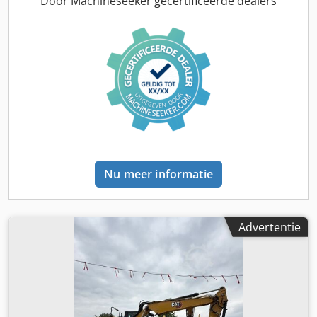
Door Machineseeker gecertificeerde dealers
Eerste eigenaar * Rubberen rupsen * Dozerblad *
Airconditioning * Achteruitrijcamera * Leidingwerk *
Goede staat! * Onderstel: ca. 40-50% * Meer foto's en
video op aanvraag (via WhatsApp Erik) * Prijs: 45.900 euro,
netto + 19% BTW. ---- Voor verdere vragen kunt u bellen:
Erik Kortum: WhatsApp ?Alle gegevens zijn onder
voorbehoud en er kunnen geen rechten aan worden
ontleend. Fouten en tussenverkoop voorbehouden.?
Nu meer informatie
Advertentie