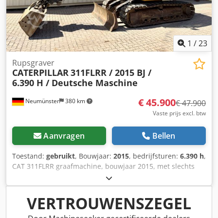
1
/
23
Rupsgraver
CATERPILLAR
311FLRR / 2015 BJ /
6.390 H / Deutsche Maschine
€ 45.900
Neumünster
380 km
€ 47.900
Vaste prijs excl. btw
Aanvragen
Bellen
Toestand:
gebruikt
, Bouwjaar:
2015
, bedrijfsturen:
6.390 h
,
CAT 311FLRR graafmachine, bouwjaar 2015, met slechts
6.390 draaiuren! ---- * Fabrikant: CAT * Type: 311FL RR *
Bouwjaar: 2015 * Afgelezen draaiuren: ca. 6.390 * Laatste
onderhoud bij ca. 5.960 uur * Inclusief hydraulische
VERTROUWENSZEGEL
snelsluitkoppeling CW20 * Inclusief hydraulische
grijperbak * Duitse machine Dodpfx Aey Sdlzoqrekr *