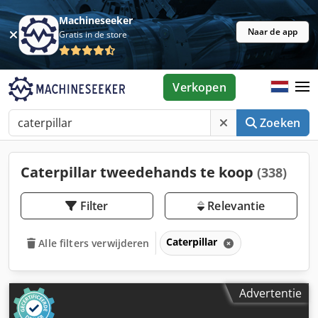
Machineseeker
Naar de app
Gratis in de store
Verkopen
Zoeken
Caterpillar tweedehands te koop
(338)
Filter
Relevantie
Caterpillar
Alle filters verwijderen
Advertentie