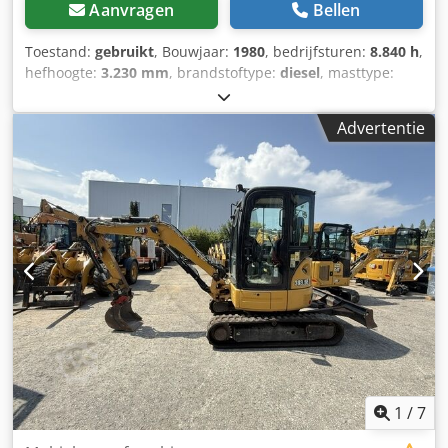
Aanvragen
Bellen
Toestand:
gebruikt
, Bouwjaar:
1980
, bedrijfsturen:
8.840 h
,
hefhoogte:
3.230 mm
, brandstoftype:
diesel
, masttype:
duplex
, vorklengte:
2.190 mm
, vorkbreedte:
2.280 mm
,
totale hoogte:
3.560 mm
, totale lengte:
5.070 mm
, totale
Advertentie
breedte:
2.560 mm
, kleur:
blauw
, Ledig gewicht: 17.000 kg
Hefcapaciteit: 15.000 kg - Bouwjaar: 1980 - Documentatie
aanwezig: Ja - CE certificaat aanwezig: Nee - Serienummer:
B6Y 01146 - Draaiuren: 8840 Dkedpey N Ubuefx Aqrjr -
Hefvermogen: 15000kg - Hefhoogte: 3230mm -
Doorrijhoogte: 3560mm - Vrije-heffing: 0mm - Vorklengte:
2190mm - Maximale vorkbreedte: 2280mm - Minimale
vorkbreedte: 440mm - Aantal wielen: 6 Wielen -
Aanbouwdeel: Side-shift - Opties: Werklampen, Half cabine
- Mast: Duplex - Aandrijving: Diesel - Merk motor: 3208 CAT
- Transportafmetingen: 5070mm x 2560mm x 3560mm (l x
b x h) - Transportgewicht [kg]: 17000kg - Transportcolli
[st.]: 1 Financiële informatie BTW: De getoonde prijs is
exclusief BTW BTW/marge: BTW verrekenbaar voor
1
/
7
ondernemers Levering en inruil altijd mogelijk van alles in