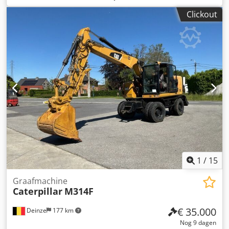
Aqozr Tqworokr * Bouwjaar: 2022 * Bedrijfsgewicht: 9.520
Clickout
kg * Uitstekende staat
1
/
15
Graafmachine
Caterpillar
M314F
€ 35.000
Deinze
177 km
Nog 9 dagen