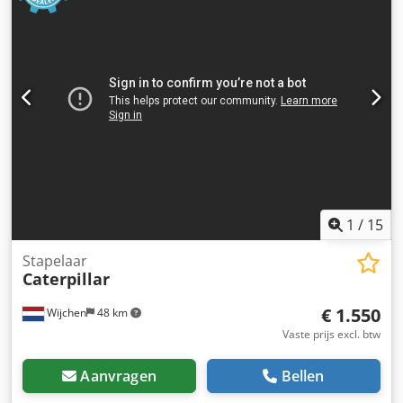
1
/
15
Stapelaar
Caterpillar
€ 1.550
Wijchen
48 km
Vaste prijs excl. btw
Aanvragen
Bellen