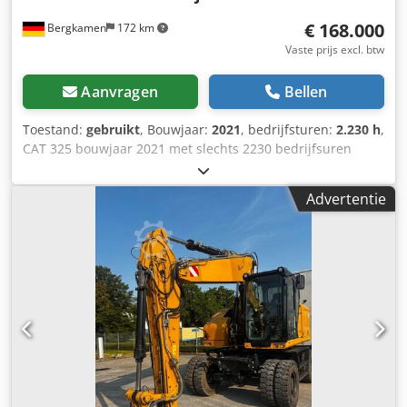
€ 168.000
Bergkamen
172 km
Vaste prijs excl. btw
Aanvragen
Bellen
Toestand:
gebruikt
, Bouwjaar:
2021
, bedrijfsturen:
2.230 h
,
CAT 325 bouwjaar 2021 met slechts 2230 bedrijfsuren
Topconditie Bedrijfsgewicht ca. 28.500 kg Motor: Cat C4.4
turbodieselmotor, motorvermogen 128,5 kW (172 pk)
Advertentie
Cilinderinhoud 4,4 liter, emissienorm EU Stage V,
brandstoftank ca. 313 liter Hydraulisch systeem ca. 230
liter Max. graafdiepte 6,70 m max. Dkjdpfx Aszg S Aboqrjr
Airconditioning CE-certificering