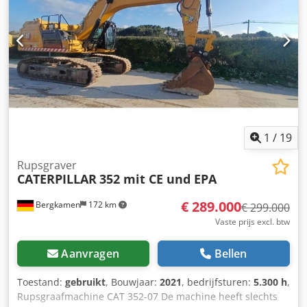
Hydraulisch systeem: load-sensing hydrauliek met
meerdere extra circuits voor aanbouwdelen
Airconditioning Slechts 2600 bedrijfsuren en in zeer goede
staat
1
/
19
Rupsgraver
CATERPILLAR
352 mit CE und EPA
€ 289.000
Bergkamen
172 km
€ 299.000
Vaste prijs excl. btw
Aanvragen
Bellen
Toestand:
gebruikt
, Bouwjaar:
2021
, bedrijfsturen:
5.300 h
,
Rupsgraafmachine CAT 352-07 De machine heeft slechts