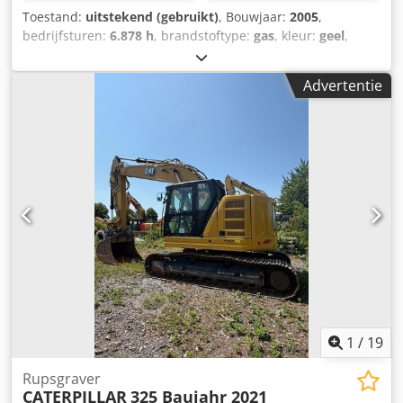
Toestand:
uitstekend (gebruikt)
, Bouwjaar:
2005
,
bedrijfsturen:
6.878 h
, brandstoftype:
gas
, kleur:
geel
,
Bouwjaar: 2005 Dedpfx Aezqvxbsqrekr Technische staat:
zeer goed Optische staat: zeer goed Neem contact op met
Advertentie
Thierry Leemans voor meer informatie.
1
/
19
Rupsgraver
CATERPILLAR
325 Baujahr 2021