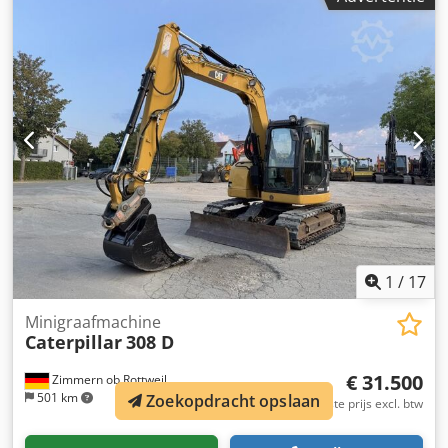
mobiele graafmachine in zeer goede en direct inzetbare
staat. Uitrusting: Dkodpfezmpxmsx Aqrsr * Bouwjaar: 2021
* Draaiuren: 2.617 * Airconditioning * Hydraulische
snelwisselsysteem * Centrale smeerinstallatie * Banden in
goede staat * Krachtige en zuinige CAT-dieselmotor De
machine is regelmatig onderhouden en verkeert zowel
technisch als optisch in zeer goede staat. Hij is direct
inzetbaar en ideaal geschikt voor grond-, weg- en
kanaalbouw, evenals voor algemene
grondwerkzaamheden. Bezichtiging en een proefrit zijn op
afspraak mogelijk. Transport kan op verzoek worden
georganiseerd.
1
/
17
Minigraafmachine
Caterpillar
308 D
€ 31.500
Zimmern ob Rottweil
501 km
Zoekopdracht opslaan
Vaste prijs excl. btw