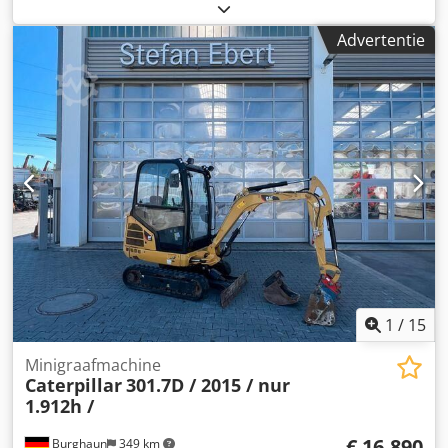
5.300 bedrijfuren en verkeert in goede staat Dedpfx Asyy
Hvxjqrokr Bedrijfsgewicht ca. 52.800 kg
Advertentie
1
/
15
Minigraafmachine
Caterpillar
301.7D / 2015 / nur
1.912h /
€ 16.890
Burghaun
349 km