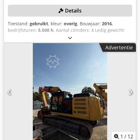
Details
Toestand:
gebruikt
, kleur:
overig
, Bouwjaar:
2016
,
bedrijfsturen:
5.500 h
, Aantal cilinders: 4 Ledig gewicht:
15.320 kg Breedte: 255 cm Snelwisselsysteem: ja
Serienummer: CF4A00262 Kentekenbewijs deel 1 en 2
Advertentie
aanwezig: ja Datum eerste toelating: 03.03.2025
Bedrijfstijden: 5500 uur Motor: Caterpillar C4,4 Aantal
cilinders: 4 Vermogen: 110 kW Bakinhoud: 0,53 m³
Graafdiepte: 5,03 m Maximale reikwijdte: 8,28 m
Breekkracht: 103 kN Rijsnelheid: tot 37 km/u Banden:
10.00-20 CE-conform: ja EPA-gekeurd Driedelig hefboom
Extra hydraulische leidingen Hydraulische snelkoppeling
Inclusief graafbak Hydraulische grijper Plaat egaliseerblad
aanwezig: ja Centrale smering aanwezig Afmetingen:
Lengte: 8250 Dkodpfxjzrv Urs Aqrsr Breedte: 2550 Hoogte:
3280 Gewicht: 15320 kg Staat: Gebruikssporen, handrem
defect, olielekkage aan de onderkant van de cabine.
1
/
12