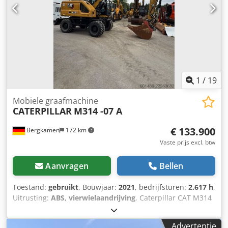
1
/
19
Mobiele graafmachine
CATERPILLAR
M314 -07 A
€ 133.900
Bergkamen
172 km
Vaste prijs excl. btw
Aanvragen
Bellen
Toestand:
gebruikt
, Bouwjaar:
2021
, bedrijfsturen:
2.617 h
,
Uitrusting:
ABS, vierwielaandrijving
, Caterpillar CAT M314
mobiele graafmachine – bouwjaar 2021 – slechts 2.617
draaiuren. Te koop aangeboden: een Caterpillar M314
Advertentie