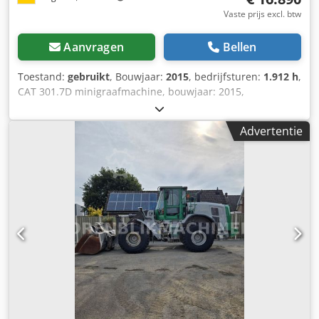
Vaste prijs excl. btw
Aanvragen
Bellen
Toestand:
gebruikt
, Bouwjaar:
2015
, bedrijfsturen:
1.912 h
,
CAT 301.7D minigraafmachine, bouwjaar: 2015,
bedrijfsuren: slechts 1.912 uur!, MS01 snelwissel, motor:
[13,4 kW/18 pk], 1x dieplepel 300 mm, 1x starre greppelbak
Advertentie
1.000 mm, 2x extra hydraulische circuits, gewicht: 1.977 kg,
kettingen 80%, goede staat, direct inzetbaar!, Op aanvraag
maken we graag een lease- of financieringsvoorstel voor u.
De heer Mihm (tel. ) staat u graag te woord. Meer
informatie vindt u op onze website. Fouten en
voorafgaande verkoop voorbehouden! Dkedpfxezaigxj
Aqrer CAT 301.7D minigraafmachine, bouwjaar: 2015,
bedrijfsuren: slechts 1.912 uur!, MS01 snelwissel, motor:
[13,4 kW/18 pk], 1x graafbak 300 mm, 1x starre greppelbak
1.000 mm, 2x extra hydraulische circuits, gewicht: 1.977 kg,
rupsen 80%, goede staat, direct inzetbaar!, Op aanvraag
kunnen we u een lease- of financieringsvoorstel
aanbieden. De heer Mihm (tel. ) staat u graag te woord.