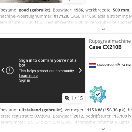
Toestand:
goed (gebruikt)
, Bouwjaar:
1986
, werkbreedte:
500 mm
,
machine-/voertuignummer:
017128
, CASE IH 1660 axiale stroming 
Bedrijfsuren: 3.300 uur Sectiebreedte: 5,00 m Verschillende soorte
stroverspreider Csdpfovr Dxpjx Aqqjrf
Rupsgraafmachine
Case
CX210B
Middelbeers
74 km
1
/
15
Toestand:
uitstekend (gebruikt)
, vermogen:
115 kW (156,36 pk)
, b
eerste registratie:
07/2013
, Bouwjaar:
2012
, bedrijfsturen:
15.109 h
Serienummer: DCH210R5NCEAH2500 Technische informatie Aantal ci
Functioneel Werkbreedte: 300 cm CE-markering: ja Staat Technische 