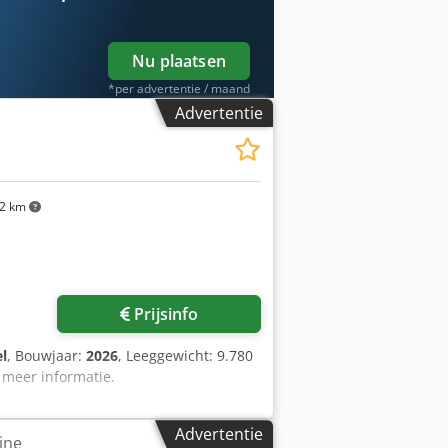
erhoek voor meer informatie.
Nu plaatsen
*per advertentie / maand
Advertentie
2 km
Prijsinfo
el
, Bouwjaar:
2026
, Leeggewicht: 9.780
 meer informatie.
Advertentie
ine