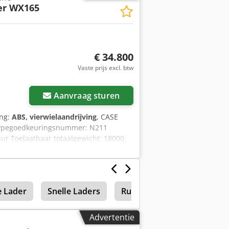
er WX165
€ 34.800
Vaste prijs excl. btw
Aanvraag sturen
ing:
ABS, vierwielaandrijving
, CASE
 Typegoedkeuringsnummer: N211
ur Toelaatbaar totaalgewicht: 18000
csqqjrf Transporthoogte: 2,89 m Kleur:
eunen u graag ook op het gebied van
gevens onder voorbehoud. Fouten en
 Lader
Snelle Laders
Rupsgraafmachines
Advertentie