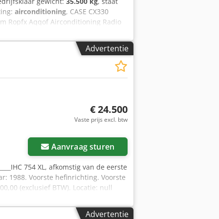
edrijfsklaar gewicht:
35.500 kg
, staat
ting:
airconditioning
, CASE CX330
Rm Ropfx Aqqof Airconditioning Radio
e leidingen (voor hamer, grijper,
 functioneert, maar heeft reparatie
Advertentie
mm breed Isuzu motor met 202 kW CE-
5 ton.
€ 24.500
Vaste prijs excl. btw
Aanvraag sturen
_____IHC 754 XL, afkomstig van de eerste
ar: 1988. Voorste hefinrichting. Voorste
0,00 (exclusief BTW). Locatie: null
Advertentie