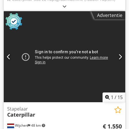
met blad Credpey I Ibfefx Aaisf ? Bedrijfsuren: ca. 12.489
uur ? Serienummer: CAT0308EATMX01275 Uitrusting: ?
Advertentie
Rubber rupsen ? Planieblad ? Snelwisselsysteem ?
Powertilt ? 4 bakken inbegrepen ? Bouwjaar: 2013 Gewicht:
? Bedrijfsgewicht: ca. 8.300 kg Netto* Alle informatie
zonder garantie Tel.: bellen (Contact · Telefoon · GSM ·
WhatsApp)
1
/
15
Stapelaar
Caterpillar
€ 1.550
Wijchen
48 km