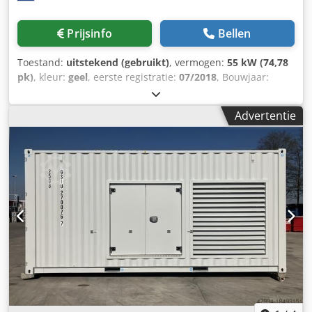
Prijsinfo
Bellen
Toestand:
uitstekend (gebruikt)
, vermogen:
55 kW (74,78
pk)
, kleur:
geel
, eerste registratie:
07/2018
, Bouwjaar:
2018
, bedrijfsturen:
5.014 h
, Uitrusting:
boordcomputer,
cabine
, Bouwjaar: 2018 Aantal cilinders: 3 Leeggewicht:
Advertentie
6.460 kg Aantal kleppen: 3 CE-markering: ja Technische
staat: zeer goed Optische staat: zeer goed Prijs: op
aanvraag Cedsy A Tn Hepfx Aaiorf Serienummer:
CAT0908MAH8803391 = Verdere opties en toebehoren = -
3e ventiel - Gesloten cabine - Centrale smering