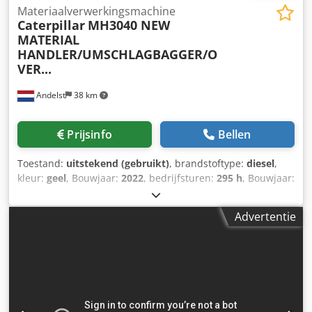
Materiaalverwerkingsmachine
Caterpillar
MH3040 NEW
MATERIAL
HANDLER/UMSCHLAGBAGGER/O
VER...
Andelst
38 km
Prijsinfo
Bellen
Toestand:
uitstekend (gebruikt)
, brandstoftype:
diesel
,
kleur:
geel
, Bouwjaar:
2022
, bedrijfsturen:
295 h
, Bouwjaar:
2022 Aandrijving: Wiel Leeggewicht: 38.500 kg CE-
markering: ja Technische staat: zeer goed Optische staat:
Advertentie
zeer goed Prijs: op aanvraag NIEUW/DEMO CATERPILLAR
MH3040 OVERSLAGKRAAN BOUWJAAR 2022 SLECHTS 295
DEMO UREN!!! MAXIMAAL BEREIK 15.490 mm GIEK MH 9,3
M (30'6") STICK 7,1 M (23'3") MAXIMALE HOOGTE 17.510
mm MAXIMALE OPSLAGHOOGTE 5.445 mm MAXIMALE
DIEPTE 5.265 mm JIB STANGHOOGTE 12.195 mm 4X
STEMPPEL ASSEN VOOR ZWARE LASTEN HYDROSTATISCHE