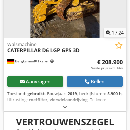
1
/
24
Walsmachine
CATERPILLAR
D6 LGP GPS 3D
€ 208.900
Bergkamen
172 km
Vaste prijs excl. btw
Aanvragen
Bellen
Toestand:
gebruikt
, Bouwjaar:
2019
, bedrijfsturen:
5.900 h
,
Uitrusting:
roetfilter, vierwielaandrijving
, Te koop:
Caterpillar D6 LGP rupsdozer met 3D GPS Ik bied hierbij
een betrouwbare en robuuste Caterpillar D6 LGP te koop
aan. De machine verkeert in zeer goede technische en
VERTROUWENSZEGEL
optische staat en is direct inzetbaar. Technische gegevens: