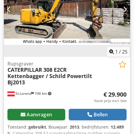
1
/
25
Rupsgraver
CATERPILLAR
308 E2CR
Kettenbagger / Schild Powertilt
Bj2013
€ 29.900
St.Lorenz
746 km
Vaste prijs excl. btw
Aanvragen
Bellen
Toestand:
gebruikt
, Bouwjaar:
2013
, bedrijfsturen:
12.489
h
, Caterpillar 308 E2 rupsgraafmachine (rubber rupsen)