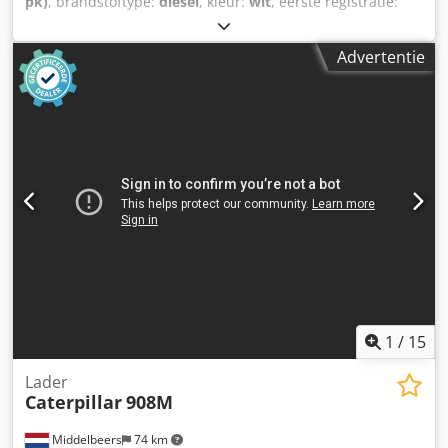
pk)
, brandstoftype:
diesel
, kleur:
wit
, eerste registratie:
04/2005
, Bouwjaar:
2005
, bedrijfsturen:
3.310 h
, Algemene
informatie Bouwjaar: 2005 Serienummer:
Advertentie
CATCB434LCNH00390 Crodpfx Aoyzz E Rjaijf Technische
informatie Aantal cilinders: 4 Motorinhoud: 4.400 cc
Aandrijving: Wiel Leeggewicht: 7.500 kg Functioneel
Werkbreedte: 150 cm Staat Technische staat: zeer goed
Optische staat: zeer goed Schade: geen Financiële
informatie Prijs: Op aanvraag Overige informatie Neem
contact op met Ernst van Hek voor meer informatie.
1
/
15
Lader
Caterpillar
908M
Middelbeers
74 km