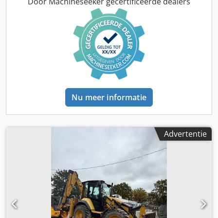
* Model: Caterpillar D6 LGP * Bedrijfsuren: ca. 5900 *
Door Machineseeker gecertificeerde dealers
Onderstel: goed onderhouden, inzetklaar * Vermogen:
krachtig en efficiënt * Gewicht: ca. 20 ton (afhankelijk van
uitrusting) Codpfxozr Tq Do Aaierf Uitrusting: * Brede LGP-
onderstellen voor lage bodemdruk * Comfortabele cabine
met verwarming en airconditioning * Joystickbesturing
voor nauwkeurig werken * Hydraulisch systeem volledig
functioneel * Regelmatig onderhouden Staat: De machine
werkt perfect en is altijd zorgvuldig behandeld. Geen
bekende technische gebreken. Ideaal geschikt voor
Nu meer informatie
grondwerk, dijkbouw, terreinprofilering en diverse andere
toepassingen. Bezichtiging & Transport: * Locatie:
Bergkamen * Bezichtiging mogelijk op afspraak *
Transport kan worden verzorgd
Advertentie