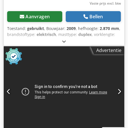
Vaste prijs excl. btw
Aanvragen
Bellen
Toestand:
gebruikt
, Bouwjaar:
2009
, hefhoogte:
2.870 mm
,
brandstoftype:
elektrisch
, masttype:
duplex
, vorklengte:
1.140 mm
, totale hoogte:
1.950 mm
, totale lengte:
1.960
mm
, totale breedte:
850 mm
, kleur:
zwart
, Ledig gewicht:
Advertentie
1.270 kg Hefcapaciteit: 1.200 kg - Bouwjaar: 2009 Cedpfx
Aaszrmglsisrf - Documentatie aanwezig: Ja - └ Type
documentatie: Gebruikershandleiding - CE markering
aanwezig: Ja - CE certificaat aanwezig: Nee - Serienummer:
7XL00043 - Type: Sta stapelaar - Hefvermogen: 1200kg -
Hefhoogte: 2870mm - Doorrijhoogte: 1950mm - Vorklengte:
1140mm - Vorkbreedte: 560mm - Mast: Duplex -
Aandrijving: Elektrisch - Batterij/accu informatie: - └
Merk/Type: PZS 345 - └ Bouwjaar batterij: 2009 - └
Capaciteit: 345Ah - └ Accu spanning: 24V - └ Trog lengte
[mm]: 790 - └ Trog breedte [mm]: 210 - └ Trog hoogte
[mm]: 640 - Transportafmetingen: 1960mm x 850mm x
1950mm (l x b x h) - Transportgewicht [kg]: 1270kg -