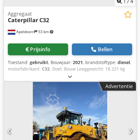
1
/
4
Aggregaat
Caterpillar
C32
Apeldoorn
53 km
Prijsinfo
Bellen
Toestand:
gebruikt
, Bouwjaar:
2021
, brandstoftype:
diesel
,
motorfabrikant:
C32
, Doel: Bouw Leeggewicht: 18.221 kg
Generatorvermogen: 1.100 kVA Transportafmetingen (L x B
x H): 20 ft HC-container Voor meer informatie kunt u
Advertentie
contact opnemen met de afdeling Verkoop. Meer dan 85
jaar verkoopervaring in Nederland. Een team van experts
dat op zoek is naar individuele oplossingen voor uw
behoeften. 1000 uur of 1 jaar garantie: optimale veiligheid.
24 uur per dag, zeven dagen per week beschikbaar.
Crodsvyn A Uopfx Aaief Snelle service. Grote voorraad,
direct leverbaar.