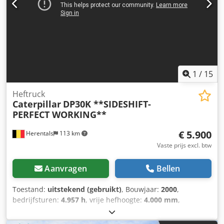
TRANSMISSIE CAT C7.1 MOTOR BANDEN 16.00-25
HYDRAULISCH VERHOGEDE CABINE CABINE BESCHERMING
AUTOMATISCHE AIRCONDITIONING LCD TOUCHSCREEN
MONITOR GEHARD P5A VOORRUIT CAMERA CE-
CERTIFICAAT VOLG ONS OP INSTAGRAM: GEURTSTRUCKS
WIJ SPREKEN DUITS HABLAMOS ESPAÑOL WE SPEAK
ENGLISH Credpjuxr Ngsfx Aaijf
1
/
15
Heftruck
Caterpillar
DP30K **SIDESHIFT-
PERFECT WORKING**
€ 5.900
Herentals
113 km
Vaste prijs excl. btw
Aanvragen
Bellen
Toestand:
uitstekend (gebruikt)
, Bouwjaar:
2000
,
bedrijfsturen:
4.957 h
, vrije hefhoogte:
4.000 mm
,
brandstoftype:
diesel
, soort overbrenging:
automatisch
,
kleur:
geel
, Bouwjaar: 2000 Leeggewicht: 4.610 kg