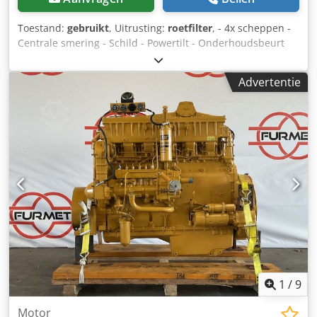
Toestand:
gebruikt
, Uitrusting:
roetfilter
, - 4x scheppen -
Centrale smering - Schild - Powertilt - Onderhoudsbeurt
uitgevoerd Crjdpfx Aasyqlfxeisf Ophanging: Hydraulisch
Advertentie
1
/
9
Motor