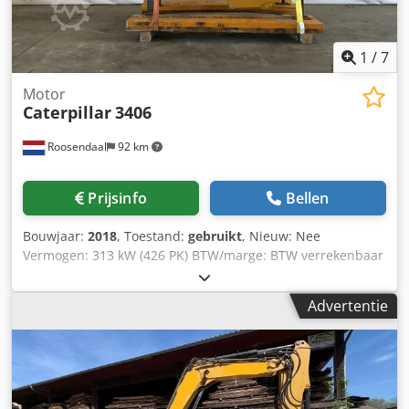
1
/
7
Motor
Caterpillar
3406
Roosendaal
92 km
Prijsinfo
Bellen
Bouwjaar:
2018
, Toestand:
gebruikt
, Nieuw: Nee
Vermogen: 313 kW (426 PK) BTW/marge: BTW verrekenbaar
voor ondernemers Arrn Number: 3817364 Approx. weight
in kg: 800 KG Dimensions LxBxH: 172 x 110 x 110 cm
Advertentie
Credpfjy Am Ugsx Aaijf conditie: Dyno tested, good running