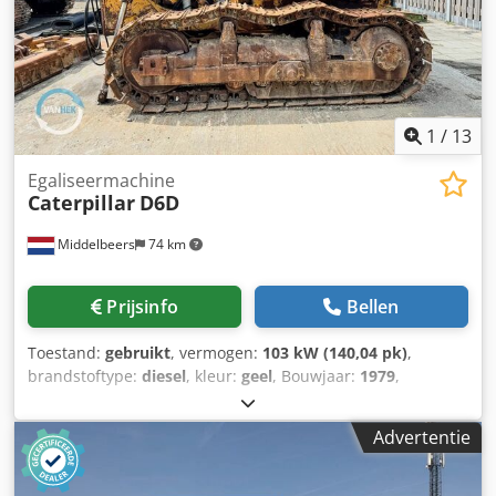
1
/
13
Egaliseermachine
Caterpillar
D6D
Middelbeers
74 km
Prijsinfo
Bellen
Toestand:
gebruikt
, vermogen:
103 kW (140,04 pk)
,
brandstoftype:
diesel
, kleur:
geel
, Bouwjaar:
1979
,
Algemene informatie Bouwjaar: 1979 Modeljaar: 1979
Serienummer: 20X1733 Technische informatie Aantal
Advertentie
cilinders: 6 Aandrijving: rups Leeggewicht: 14.000 kg Staat
Algemene staat: gemiddeld Technische staat: goed
Optische staat: slecht Crjdpoun Rlqjfx Aaijf Financiële