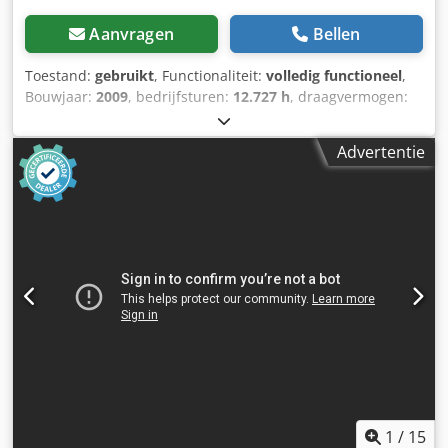
Aanvragen
Bellen
Toestand:
gebruikt
, Functionaliteit:
volledig functioneel
,
Bouwjaar:
2009
, bedrijfsturen:
12.727 h
, draagvermogen:
2.500 kg
, hefhoogte:
5.600 mm
, brandstoftype:
diesel
,
masttype:
triplex
, bouwhoogte:
2.370 mm
, vermogen:
38
Advertentie
kW (51,67 pk)
, aandrijftype:
Diesel
, Dieselheftruck
Masttype: Triplex Staat: Direct inzetbaar en volledig
functioneel Technische staat: goed Voorbanden type:
Volrubber Voorbanden staat: 20 - 40% Achterbanden type:
Volrubber Achterbanden staat: 80 - 100% Beschrijving:
Dieselheftruck CATERPILLAR CAT DP25N — Hefvermogen
2,5 ton — Bouwjaar 2009 — Sideshift — Triplex vrijehef
mast — Bouwhoogte 2,37 m — Hefhoogte 5,60 m — 12.727
bedrijfsuren volgens teller — Volrubberen voorbanden ca.
40%, achter ca. 80% — 4-cilinder Mitsubishi dieselmotor
51 pk — Inclusief vorken — Nieuwe gloeibougies
gemonteerd — LED-verlichting — Zeer wendbare
voorheftruck — In goede staat!! Codpozlvq Tsfx Aaijrf
Sideshift, 3e ventiel, werkverlichting achter,
1
/
15