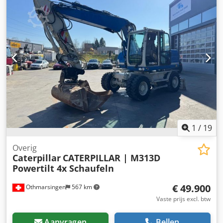
113 x 181 cm CE-markering: ja Watertankinhoud: 349 l
Productieland: CN Crsdpjwqkn Tjfx Aaiof Neem contact op
met het DPX-team voor meer informatie. = Verdere opties
en accessoires = - Accu - Bedieningspaneel - Stalen dak -
Tankwagen
1
/
19
Overig
Caterpillar
CATERPILLAR | M313D
Powertilt 4x Schaufeln
€ 49.900
Othmarsingen
567 km
Vaste prijs excl. btw
Aanvragen
Bellen