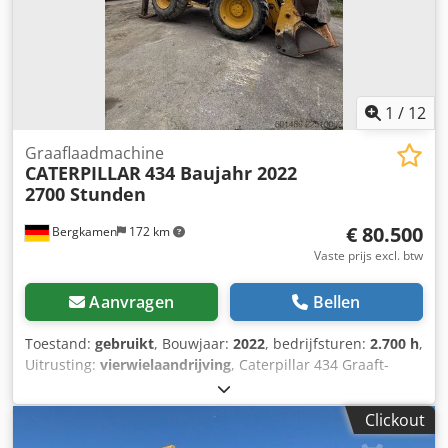
1
/
12
Graaflaadmachine
CATERPILLAR
434 Baujahr 2022
2700 Stunden
€ 80.500
Bergkamen
172 km
Vaste prijs excl. btw
Aanvragen
Bellen
Toestand:
gebruikt
, Bouwjaar:
2022
, bedrijfsturen:
2.700 h
,
Uitrusting:
vierwielaandrijving
, Caterpillar 434 Graaft-
laadcombinatie 2700 uur * Modelnummer: 434 Crodpfjzr
Tqwox Aaijf * Bouwjaar: 2022 * Bedrijfsgewicht: 9.520 kg *
Clickout
Uitstekende staat