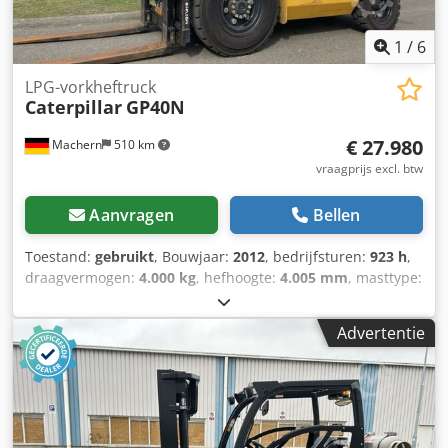
1
/
6
LPG-vorkheftruck
Caterpillar
GP40N
€ 27.980
Machern
510 km
vraagprijs excl. btw
Aanvragen
Bellen
Toestand:
gebruikt
, Bouwjaar:
2012
, bedrijfsturen:
923 h
,
draagvermogen:
4.000 kg
, hefhoogte:
4.005 mm
, masttype:
Simplex
, bouwhoogte:
2.700 mm
, vermogen:
50 kW (67,98
pk)
, vorklengte:
1.200 mm
, leeggewicht:
6.095 kg
, totale
Advertentie
lengte:
3.000 mm
, aandrijftype:
Treibgas
, bouwbreedte:
1.415 mm
, LPG vorkheftruck Zwaartepunt last: 500
Vorkbreedte: 125 mm Vorkdikte: 50 mm Type mast:
Standaard Technische staat: Zeer goed Type voorbanden:
Lucht Conditie voorbanden: 60 - 80% Achterbanden Type:
Lucht Achterbanden Toestand: 60 - 80% Omschrijving: