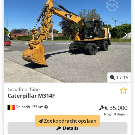
1
/
15
Graafmachine
Caterpillar
M314F
€ 35.000
Deinze
177 km
Nog 10 dagen
Zoekopdracht opslaan
Details