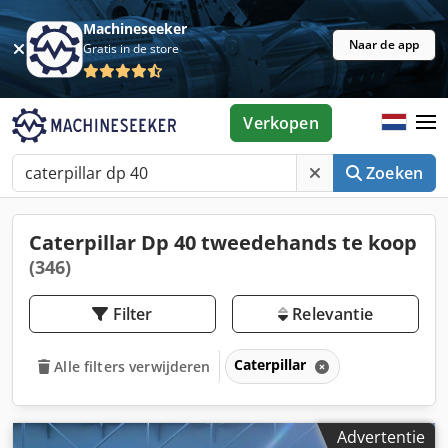
Machineseeker
Naar de app
Gratis in de store
Verkopen
Zoeken
Caterpillar Dp 40 tweedehands te koop
(346)
Filter
Relevantie
Caterpillar
Alle filters verwijderen
Advertentie