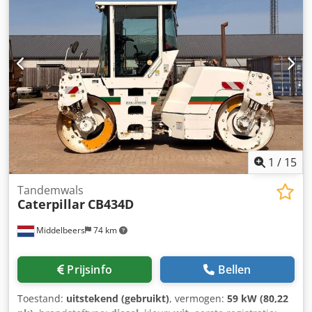
informatie Prijs: op aanvraag Meer informatie Neem
contact op met Ernst van Hek voor meer informatie.
1
/
15
Tandemwals
Caterpillar
CB434D
Middelbeers
74 km
Prijsinfo
Bellen
Toestand:
uitstekend (gebruikt)
, vermogen:
59 kW (80,22