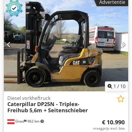
Advertentie
Hefvermogen: 3.000 kg Technische staat: zeer goed
Optische staat: zeer goed Crsdpfx Aozd E S Doaijf Neem
contact op met Thierry Leemans voor meer informatie.
1
/
10
Diesel vorkheftruck
Caterpillar
DP25N - Triplex-
Freihub 5,6m + Seitenschieber
€ 10.990
Gnas
962 km
vraagprijs excl. btw