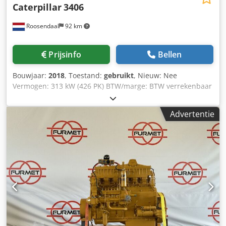
Caterpillar
3406
Roosendaal
92 km
Prijsinfo
Bellen
Bouwjaar:
2018
, Toestand:
gebruikt
, Nieuw: Nee
Vermogen: 313 kW (426 PK) BTW/marge: BTW verrekenbaar
voor ondernemers Cedpfjy Anadox Aaiorf Arrn Number:
3817364 Approx. weight in kg: 800 KG Dimensions LxBxH:
Advertentie
172 x 110 x 110 cm conditie: Dyno tested, good running