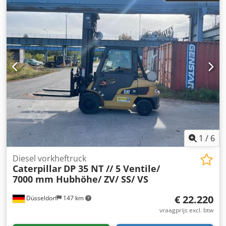
1
/
6
Diesel vorkheftruck
Caterpillar
DP 35 NT // 5 Ventile/
7000 mm Hubhöhe/ ZV/ SS/ VS
€ 22.220
Düsseldorf
147 km
vraagprijs excl. btw