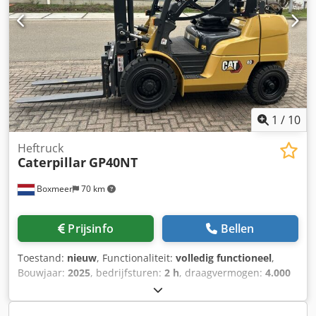
Gebruikte machine in goede staat. Onderhoud en UVV-
inspectie vernieuwd. Gebruikte machine met 3 maanden
garantie. Sideshift, vorkversteller, 3e ventiel, 4e ventiel,
werklampen achter, werklampen voor, verwarming,
volledige cabine, Crsdpol Hbmpjfx Aaief
1
/
10
Heftruck
Caterpillar
GP40NT
Boxmeer
70 km
Prijsinfo
Bellen
Toestand:
nieuw
, Functionaliteit:
volledig functioneel
,
Bouwjaar:
2025
, bedrijfsturen:
2 h
, draagvermogen:
4.000
kg
, hefhoogte:
3.300 mm
, brandstoftype:
gas
, masttype:
duplex
, motorfabrikant:
Mitsubsihi
, vorklengte:
1.200 mm
,