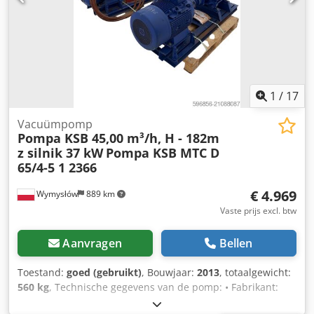
voor het omhoog/omlaag bewegen van de zuiger -
Handpomp voor precisiewerk - Met digitaal display Deze
hydraulische pers van 200 ton is uitgerust met een
beweegbare cilinder (links-rechts) rechts), een in hoogte
verstelbare werktafel, drukregeling, 2 snelheden, een
joystick en een handpomp voor precisiepersen. snelheden,
een joystick en een handpomp voor precisiepersen.
1
/
17
uitgerust.
Vacuümpomp
Pompa KSB 45,00 m³/h, H - 182m
z silnik 37 kW
Pompa KSB MTC D
65/4-5 1 2366
€ 4.969
Wymysłów
889 km
Vaste prijs excl. btw
Aanvragen
Bellen
Toestand:
goed (gebruikt)
, Bouwjaar:
2013
, totaalgewicht:
560 kg
, Technische gegevens van de pomp: • Fabrikant:
KSB • Type: ETIC D 65 / 45-1 • Capaciteit: Q = 45 m³/u •