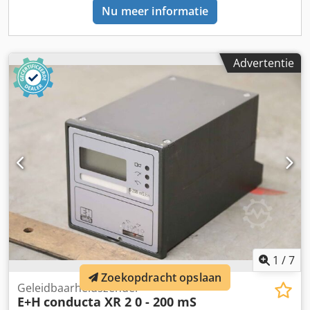
Nu meer informatie
Advertentie
1
/
7
Zoekopdracht opslaan
Geleidbaarheidszender
E+H
conducta XR 2 0 - 200 mS