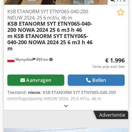
KSB ETANORM SYT ETNY065-040-200
NIEUW 2024, 25 6 m3/u, 46 m
KSB ETANORM SYT ETNY065-040-
200 NOWA 2024 25 6 m3 h 46
m
KSB ETANORM SYT ETNY065-
040-200 NOWA 2024 25 6 m3 h 46
m
€ 1.996
Wymysłów
889 km
Vaste prijs excl. btw
Aanvragen
Bellen
Toestand:
nieuw
, KSB ETANORM SYT ETNY065-040-200
centrifugaalpomp NIEUW 2024, 25,6 m³/u, 46 m
opvoerhoogte Te koop: hoogwaardige centrifugaalpomp
van het gerenommeerde Duitse merk KSB, model
Advertentie
ETANORM SYT ETNY065-040-200. Nieuw apparaat,
magazijnopslag, in originele KSB-verpakking. Ideaal voor
industriële toepassingen, waterinstallaties en