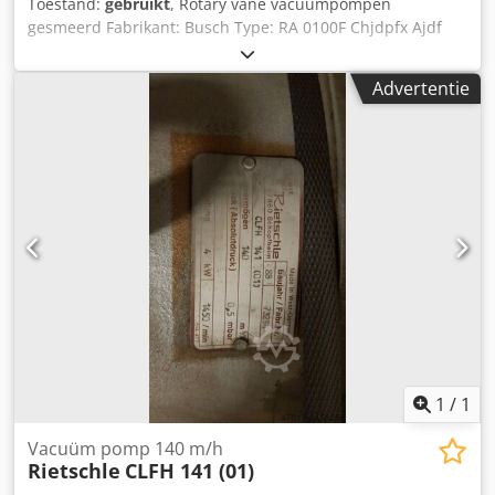
Toestand:
gebruikt
, Rotary vane vacuümpompen
gesmeerd Fabrikant: Busch Type: RA 0100F Chjdpfx Ajdf
Imvjm Rja Status: Demo Garantie: 12 maanden Levertijd:
Gelieve te informeren
Advertentie
1
/
1
Vacuüm pomp 140 m/h
Rietschle
CLFH 141 (01)