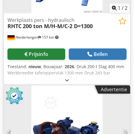
1
/
2
Werkplaats pers - hydraulisch
RHTC
200 ton M/H-M/C-2 D=1300
Niederlangen
157 km
Prijsinfo
Bellen
Toestand:
nieuw
, Bouwjaar:
2026
, Druk 200 t Slag 400 mm
Werkbreedte tafeloppervlak 1300 mm Druk 243 bar
Oliecapaciteit 64 dm³ Invoersnelheid 5,73 mm/sec
Werksnelheid 1,84 mm/sec Codpfx Aet I D Thjm Rjha
Advertentie
Terugloopsnelheid 7,08 mm/sec Totaal benodigd
vermogen 3,0 kW Machinegewicht ca. 1690 kg
Binnendiameter van de cilinder [mm]: 320 Zuigerstang
diameter [mm]: 140 Diameter zuigerkop [mm]: 175 -
Verstelbare cilinder (links-rechts) - Geïntegreerde
manometer - Drukregelaar - Hydraulisch aggregaat met
twee snelheden - In hoogte verstelbare werktafel - Joystick