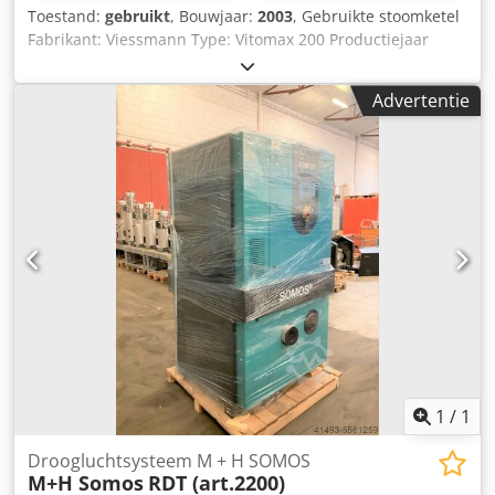
Toestand:
gebruikt
, Bouwjaar:
2003
, Gebruikte stoomketel
Fabrikant: Viessmann Type: Vitomax 200 Productiejaar
2003 Nominale warmteafgifte: 375kw Capaciteit ketelwater:
1400l Bedrijfsoverdruk: 8 bar Gasbrander Weishaupt G/1E
Advertentie
-Versie ZMD-LN Vermogen 80-550KW: bouwjaar: 2003
Aansluitdruk 15-500mbar. Met bestaande armaturen
Dungs DN40 Мы говорим по русски! Csdpsfm E Ifjfx Am
Rjha Bezoeken a.u.b. alleen na telefonische afspraak!
Voorkeurverkoop aan dealers, handelaars of export. Alle
informatie zonder garantie, fouten en voorafgaande
verkoop voorbehouden. De verkoper is niet aansprakelijk
voor type- en gegevenstransmissiefouten. Graag nemen
wij uw gebruikte ketel of brander mee in de aankoop!
Uiteraard nemen wij ook alle formaliteiten voor onze
rekening Laden mogelijk
1
/
1
Droogluchtsysteem M + H SOMOS
M+H Somos
RDT (art.2200)