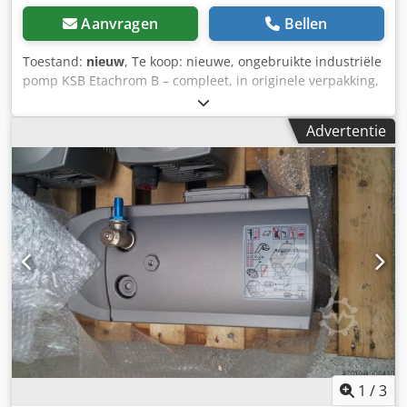
Aanvragen
Bellen
Toestand:
nieuw
, Te koop: nieuwe, ongebruikte industriële
pomp KSB Etachrom B – compleet, in originele verpakking,
met fabrieksdocumentatie. De pomp is bedoeld voor
industriële en procesmatige toepassingen – hoogwaardige
Advertentie
uitvoering, geproduceerd in Duitsland. Technische
gegevens (volgens typeplaatje): Fabrikant: KSB Serie/type:
Etachrom B Capaciteit (Q): 18,0 m³/u Opvoerhoogte (H):
45,0 m Waaierdiameter: Ø 181 mm Toerental: 2904 tpm
Chsdpfx Amsyhhqxo Roa Werkdruk: PN10 Medium
viscositeit: 1,0 mm²/s Bouwjaar: 2023 Productie: Made in
Germany Certificeringen: CE, EAC, UKCA Staat: Nieuw –
magazijnstaat Nooit in gebruik geweest Originele
kartonnen verpakking Gebruiks- en montagehandleiding
inbegrepen Staat zoals afgebeeld Toepassingen:
industriële installaties procestechnische systemen
koelinstallaties, proceswater ingenieurs- en productie-
installaties
1
/
3