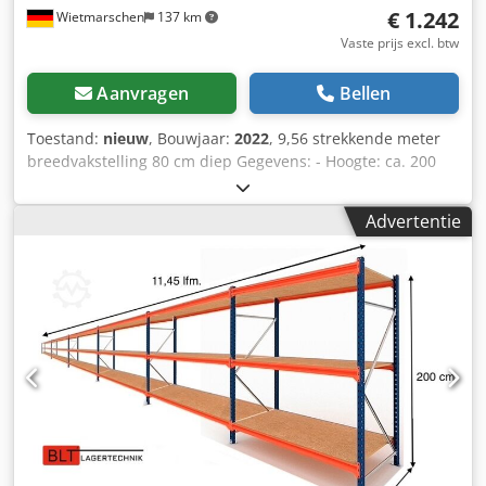
€ 1.242
Wietmarschen
137 km
wat u nodig hebt... Wij helpen u graag bij het realiseren
van uw projecten, van planning en bestelling tot
Vaste prijs excl. btw
installatie.
Aanvragen
Bellen
Toestand:
nieuw
, Bouwjaar:
2022
, 9,56 strekkende meter
breedvakstelling 80 cm diep Gegevens: - Hoogte: ca. 200
cm - Diepte: ca. 80 cm - Lengte: ca. 9,56 strekkende meter
Chodpfx Aozruk Eem Rsa Stellingaanbod bestaande uit: -
Advertentie
06 x staanders ca. 200 x 60 cm, gedemonteerd - 40 x
liggers ca. 185 cm - 20 x legborden ca. 184,5 x 79,5 cm - 40
x draagbalken (ca. 80 cm, verzinkt) - Inclusief borgpennen -
Model: BLT, Type WR20/80 - Draagvermogen: 400 kg per
niveau bij gelijkmatig verdeelde last - Niveaus: 4
opslagniveaus - Spaanplaat, naturel - Staanders blauw -
Nieuwe voorraad, direct leverbaar - Andere aantallen
mogelijk! Voorgemonteerde staanders kunnen tegen een
kleine meerprijs van €6,-/netto per stuk door ons worden
verzorgd. Levering op aanvraag voordelig mogelijk via ons.
-- DIRECT MEERVOUDIG LEVERBAAR -- Prijs: €1242,00 netto
Excl. BTW volgens de geldende wetgeving U ontvangt een