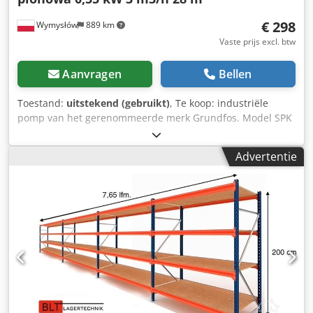
€ 298
Wymysłów
889 km
Vaste prijs excl. btw
Aanvragen
Bellen
Toestand:
uitstekend (gebruikt)
, Te koop: industriële
pomp van het gerenommeerde merk Grundfos. Model SPK
4-8 – verticale meertrapspomp ontworpen voor schone
vloeistoffen, koelvloeistof, industriële installaties en CNC-
Advertentie
machines. Technische gegevens: Fabrikant: Grundfos
Model: SPK 4-8 A-A-A Vermogen: 0,55 kW Toerental: 2850
tpm Capaciteit: ca. 3 m³/u Opvoerhoogte: tot 28 m
Mediumtemperatuur: max. 90°C Land van productie:
Denemarken Staat: Gebruikt, functioneert goed.
Codpfoywpahox Am Reha Zichtbare gebruikssporen
(krassen, lichte sporen van corrosie – zie foto's). Scheur
zichtbaar op de behuizing bij de aansluiting – beïnvloedt
de werking niet (te controleren door de koper).