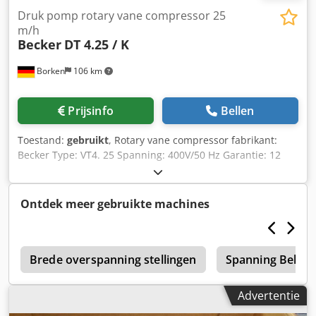
Druk pomp rotary vane compressor 25
m/h
Becker
DT 4.25 / K
Borken
106 km
Prijsinfo
Bellen
Toestand:
gebruikt
, Rotary vane compressor fabrikant:
Becker Type: VT4. 25 Spanning: 400V/50 Hz Garantie: 12
maanden Statuut: Herbouwd en nieuw geschilderd Druk
capaciteit: 25 m ³/h Chsdpeb Ii Arofx Am Roa Kwijting druk:
Max + 1 bar (rel) Accessoires: handleiding
Ontdek meer gebruikte machines
p
Brede overspanning stellingen
Spanning Belast
Advertentie