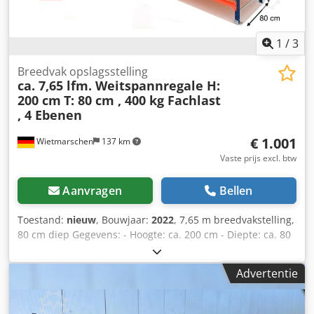
1
/
3
Breedvak opslagsstelling
ca. 7,65 lfm. Weitspannregale H:
200 cm
T: 80 cm , 400 kg Fachlast
, 4 Ebenen
€ 1.001
Wietmarschen
137 km
Vaste prijs excl. btw
Aanvragen
Bellen
Toestand:
nieuw
, Bouwjaar:
2022
, 7,65 m breedvakstelling,
80 cm diep Gegevens: - Hoogte: ca. 200 cm - Diepte: ca. 80
cm - Lengte: ca. 9,56 meter (lopende meter)
Stellingsaanbieding bestaande uit: - 05 x staanders ca. 200
Advertentie
x 60 cm, gedemonteerd - 32 x liggers ca. 185 cm - 16 x
legborden ca. 184,5 x 79,5 cm - 32 x dwarsverbindingen
(ca. 80 cm, verzinkt) - Inclusief borgpennen - Model: BLT,