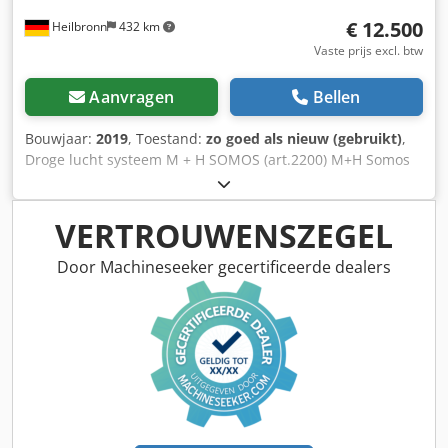
€ 12.500
Heilbronn
432 km
Vaste prijs excl. btw
Aanvragen
Bellen
Bouwjaar:
2019
, Toestand:
zo goed als nieuw (gebruikt)
,
Droge lucht systeem M + H SOMOS (art.2200) M+H Somos
RDT 250 droge lucht droger, in perfecte staat Jaar 2019
Prijs: 12.500 € Cedegl A Snepfx Am Roha Contactpersoon:
Mr Rainer Eckerle
VERTROUWENSZEGEL
Door Machineseeker gecertificeerde dealers