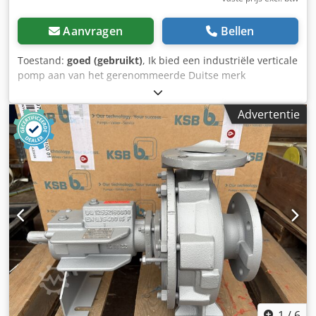
Aanvragen
Bellen
Toestand:
goed (gebruikt)
, Ik bied een industriële verticale
pomp aan van het gerenommeerde Duitse merk
ALLWEILER GmbH – model NLT 50-200. De pomp is
ontworpen voor continu gebruik in industriële, water- en
Advertentie
procestechnische installaties. De set is volledig compleet
met elektromotor. Gebruikte staat – zichtbare sporen van
opslag en lichte oppervlakteroest. ⚙️ Technische gegevens
Fabrikant: ALLWEILER (Duitsland) Type: NLT 50-200
Bouwjaar: 2014 Chodsyxtfwjpfx Am Rja Capaciteit: 75 m³/u
Opvoerhoogte: 48 m Toerental: 2900 tpm Motorvermogen:
11,6 kW Voeding: 400V (50 Hz) 460V (60 Hz)
Aansluitdiameter: ca. 65 mm Uitvoering: verticaal inline
pomp ✅ Technische staat Pomp compleet met motor Geen
zichtbare mechanische beschadigingen Draait soepel
Visuele staat zoals op de foto's (opslagsporen,
roestvorming)
1
/
6