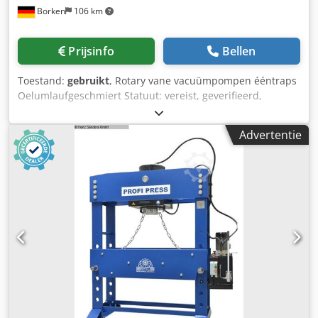
Borken
106 km
Prijsinfo
Bellen
Toestand:
gebruikt
, Rotary vane vacuümpompen ééntraps
Oelumlaufgeschmiert Statuut: vereist, geverifieerd,
functionele Fabrikant: Rietschle Type: CLFH 141 (01) Motor:
400V Bronnen: minerale olie Nominale: 140 m ³/h
Advertentie
Chjdpscnpnvjfx Am Roa Druk het verlenen van kwijting: <
0,5 mbar (ABS). Omvat: Gebruikershandleiding Olie
(aardolie) levering: af fabriek