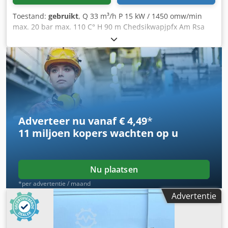
Toestand:
gebruikt
, Q 33 m³/h P 15 kW / 1450 omw/min
max. 20 bar max. 110 C° H 90 m Chedsikwapjpfx Am Rsa
Nr. 4932869340 Gewicht 232 kg
Adverteer nu vanaf € 4,49
*
11 miljoen kopers
wachten op u
Nu plaatsen
*per advertentie / maand
Advertentie