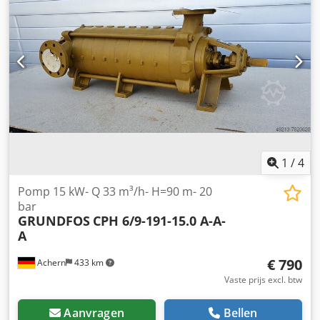
verwarmings- en koelsystemen. TECHNISCHE GEGEVENS
Fabrikant: KSB Model: ETANORM SYT ETNY065-040-200
Capaciteit (Q): 25,6 m³/u Opvoerhoogte (H): 46 m Toerental:
2.950 tpm Waaiersdiameter: 187 mm Pomphuismateriaal:
EN GJS 400-15 Bouwjaar: 2024 Aansluitingen:
flensverbindingen STAAT Nieuw, ongebruikt,
magazijnrestant. Mogelijke minimale sporen van opslag.
Originele KSB-verpakking. TOEPASSINGEN Chodpfx Aeywu
Uqom Roa Industriële installaties Watercirculatiepompen
HVAC-systemen Verwarmings- en koelsystemen
Pomphuizen
1
/
4
Pomp 15 kW- Q 33 m³/h- H=90 m- 20
bar
GRUNDFOS
CPH 6/9-191-15.0 A-A-
A
€ 790
Achern
433 km
Vaste prijs excl. btw
Aanvragen
Bellen