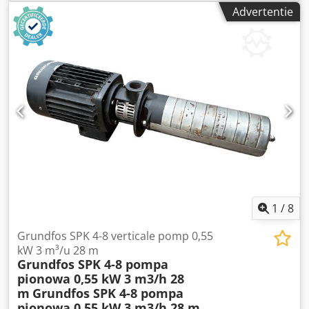
Opvoerhoogte: H = 182,19 m • Bouwjaar: 2013 •
Advertentie
Flensaansluitingen (visueel DN150 – zie foto’s) • Robuuste,
industriële constructie • Pomp gedemonteerd uit
industriële installatie Elektromotor: • Fabrikant: Siemens
Cedsydv I Dopfx Am Rjha • Vermogen: 37 kW • Voeding: 3-
fasen • Toerental: ca. 2950 tpm (50 Hz) • Industriële
uitvoering, koeling IC411 • Montage: IM B3 • Motor
gemonteerd op frame samen met de pomp Staat: •
Technische staat: gebruikt • Visueel normale
gebruikssporen, geen scheuren of beschadigingen aan de
behuizing • Assen en flenzen compleet (zichtbaar op de
foto’s) • Wordt verkocht als set: pomp + motor + frame
Aanvullende informatie: • Ideaal voor industriële
toepassingen: procesinstallaties, energie, chemie,
proceswater • Prijs geldt per stuk.
1
/
8
Grundfos SPK 4-8 verticale pomp 0,55
kW 3 m³/u 28 m
Grundfos SPK 4-8 pompa
pionowa 0,55 kW 3 m3/h 28
m
Grundfos SPK 4-8 pompa
pionowa 0,55 kW 3 m3/h 28 m