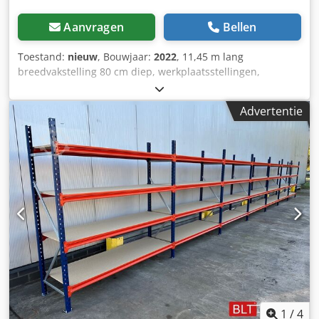
Aanvragen
Bellen
Toestand:
nieuw
, Bouwjaar:
2022
, 11,45 m lang
breedvakstelling 80 cm diep, werkplaatsstellingen,
magazijnstellingen, grootvakstellingen, handmagazijn,
legbordstellingen, opslag voor kleine onderdelen
Advertentie
Gegevens: - Hoogte: ca. 200 cm - Diepte: ca. 80 cm - Lengte:
ca. 11,45 meter (lopende meter) Stelling-aanbieding
bestaat uit: Chodjzrvu Eopfx Am Roa - 7 x staander ca. 200
x 80 cm, gedemonteerd - 36 x ligger ca. 185 cm - 18 x
legbord ca. 184,5 x 79,5 cm - 36 x dwarsverbinding /
lastverdelers - Incl. borgpennen - Model: BLT, type
WR20/80 - Draagvermogen: 400 kg per vak, bij gelijkmatige
verdeling van de last - Niveau’s: 3 opslagniveaus -
Spaanplaat, naturel - Staanders blauw - Dwarsverbinding
verzinkt - Nieuwe goederen uit voorraad leverbaar -
Andere hoeveelheden beschikbaar! Voor-montage van de
staanders kan door ons verzorgd worden voor een kleine
meerprijs van €6 (excl. btw) per stuk. -- DIRECT
MEERMAALS BESCHIKBAAR -- Prijs: €1175,00 excl. btw
1
/
4