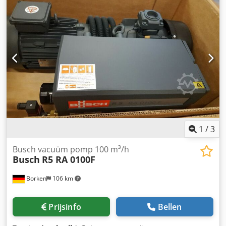
1
/
3
Busch vacuüm pomp 100 m³/h
Busch
R5 RA 0100F
Borken
106 km
Prijsinfo
Bellen