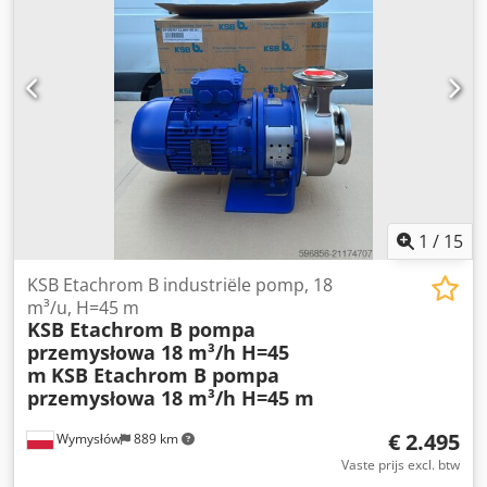
1
/
15
KSB Etachrom B industriële pomp, 18
m³/u, H=45 m
KSB Etachrom B pompa
przemysłowa 18 m³/h H=45
m
KSB Etachrom B pompa
przemysłowa 18 m³/h H=45 m
€ 2.495
Wymysłów
889 km
Vaste prijs excl. btw