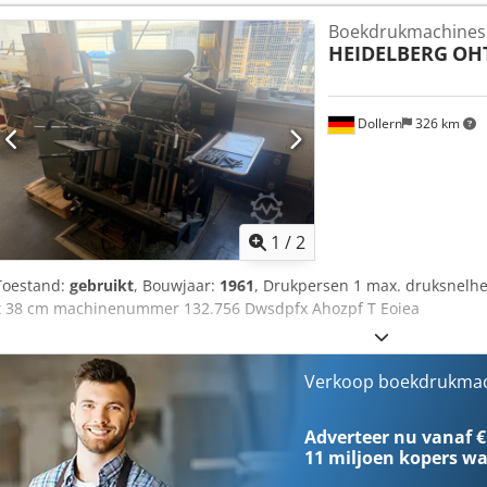
Boekdrukmachines
HEIDELBERG
OH
Dollern
326 km
1
/
2
Toestand:
gebruikt
, Bouwjaar:
1961
, Drukpersen 1 max. druksnelhe
x 38 cm machinenummer 132.756 Dwsdpfx Ahozpf T Eoiea
Verkoop boekdrukmac
Adverteer nu vanaf €
11 miljoen kopers
wa