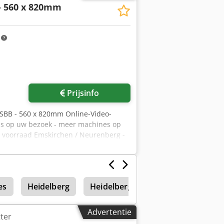
- 560 x 820mm
m
Prijsinfo
rgSBB - 560 x 820mm Online-Video-
ns op uw bezoek - meer machines op
 voorraad Emskirchen / Neurenberg -
es
Heidelberg
Heidelberg Sors
Heidelberg T
Advertentie
tter