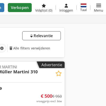
n
Verkopen
Taal
Volglijst
(0)
Inloggen
Menu
Relevantie
Alle filters verwijderen
Advertentie
R MARTINI
üller Martini 310
€ 500
€ 950
vraagprijs excl. btw