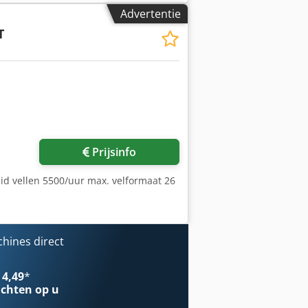
Advertentie
T
Vraag meer foto's aan
Prijsinfo
id vellen 5500/uur max. velformaat 26
hines direct
 4,49
*
chten op u