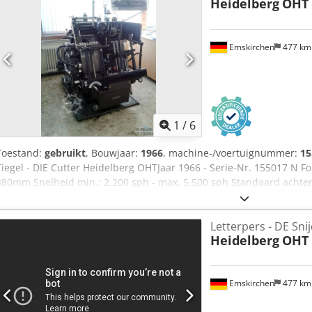
Heidelberg
OHT
Emskirchen
477 k
1
/
6
Toestand:
gebruikt
, Bouwjaar:
1966
, machine-/voertuignummer:
15
Tiegel - DIE Cutter Heidelberg OHTJaar 1966 - Serie-Nr. 155017 N F
380mm Snelheid min.: 2.200 sph - max. 5.500 sph Standaard achte
Ahijwa Skeletachtervolging: 260 x 350mmKomplett mit Zubehör un
gereedschap en accessoires inclusief frame Online-video-inspectie
Letterpers - DE Sni
uw bezoek - meer machines op voorraad Onmiddellijk beschikbaar
Heidelberg
OHT
voorraad Emskirchen / Neurenberg - Kan getest worden
Emskirchen
477 k