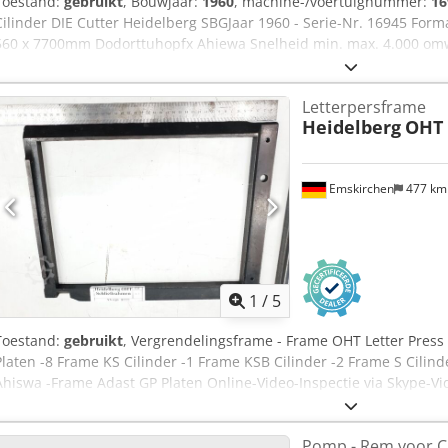
Toestand:
gebruikt
, Bouwjaar:
1960
, machine-/voertuignummer:
16
Cilinder DIE Cutter Heidelberg SBGJaar 1960 - Serie-Nr. 16945 For
560 x 7700mm Dodorttuhopfx Ahiewa Snelheid min. max. 4.000 omw
5.0800kg3Komplett mit Zubehör und Schließrahmen / Compleet met 
frame Online-video-inspectie via Skype-video Wij verheugen ons o
Letterpersframe
voorraad Onmiddellijk beschikbaar - Kan geïnspecteerd worden Op
Heidelberg
OHT
Kan getest worden
Emskirchen
477 k
1
/
5
Toestand:
gebruikt
, Vergrendelingsframe - Frame OHT Letter Pres
Platen -8 Frame KS Cilinder -1 Frame KSB Cilinder -2 Frame S Cilin
Ahiswa -Frame Adast GP Platen Online-Video-Inspectie via Skype-Vi
bezoek - meer machines op voorraad Onmiddellijk beschikbaar - 
Emskirchen / Neurenberg - Kan getest worden
Pomp - Rem voor Ci