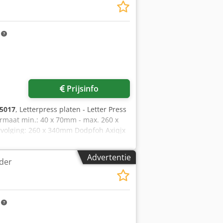
m
Prijsinfo
5017
, Letterpress platen - Letter Press
ormaat min.: 40 x 70mm - max. 260 x
rvolging: 260 x 340mm Dodpfoh Axiqjx
d Schließrahmen / Compleet met
 via Skype-video Wij verheugen ons op
Advertentie
jder
 - Kan geïnspecteerd worden Op
m