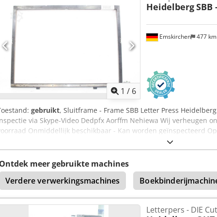
Heidelberg
SBB 
Emskirchen
477 k
1
/
6
Toestand:
gebruikt
, Sluitframe - Frame SBB Letter Press Heidelbe
Inspectie via Skype-Video Dedpfx Aorffm Nehiewa Wij verheugen o
voorraad Onmiddellijk beschikbaar - Kan worden geïnspecteerd Op
Kan getest worden
Ontdek meer gebruikte machines
Verdere verwerkingsmachines
Boekbinderijmachin
Letterpers - DIE Cu