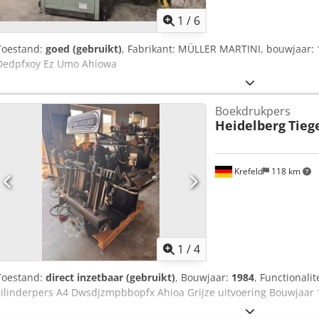
1
/
6
Toestand:
goed (gebruikt)
, Fabrikant: MÜLLER MARTINI, bouwjaar:
Dedpfxoy Ez Umo Ahiowa
Boekdrukpers
Heidelberg
Tieg
Krefeld
118 km
1
/
4
Toestand:
direct inzetbaar (gebruikt)
, Bouwjaar:
1984
, Functionalit
cilinderpers A4 Dwsdjzmpbbopfx Ahioa Grijze uitvoering Bouwjaar 