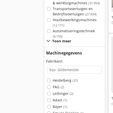
& werktuigmachines
(31.954)
Transportvoertuigen en
Bedrijfsvoertuigen
(27.834)
Houtbewerkingsmachines
(12.171)
Automatiseringstechniek
(9.155)
Toon meer
Machinegegevens
Fabrikant:
Heidelberg
(37)
FAG
(2)
Leibinger
(2)
Adast
(1)
Bayer
(1)