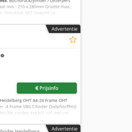
945
, Buchdruckzylinder / Letterpers
maat min.: 210 x 280mm Grootte max.:
. Ponsdruk: 60T Gewicht ca.
gereedschap en accessoires inclusief
p uw bezoek - meer machines op
Advertentie
 voorraad Emskirchen / Neurenberg -
m
Prijsinfo
s Heidelberg OHT A4-24 Frame OHT
der -4 Frame SBG Cilinder Dodpfxsrffmzj
deo We zouden erg blij zijn met uw
Kan worden geïnspecteerd Op voorraad
Advertentie
linder Heidelberg