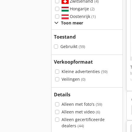
Zwitserland
(4)
Hongarije
(2)
Oostenrijk
(1)
Toon meer
Toestand
Gebruikt
(59)
Verkoopformaat
Kleine advertenties
(59)
Veilingen
(0)
Details
Alleen met foto's
(59)
lberg Sord
Heidelberg Movp
Heidelberg Mov
Alleen met video
(6)
Alleen gecertificeerde
dealers
(44)