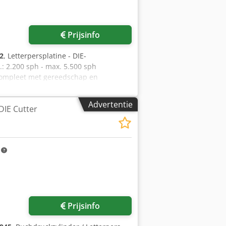
Prijsinfo
2
, Letterpersplatine - DIE-
: 2.200 sph - max. 5.500 sph
Compleet met gereedschap en
o We zouden erg blij zijn met uw bezoek
jk beschikbaar - Kan worden
Advertentie
 DIE Cutter
 worden
m
Prijsinfo