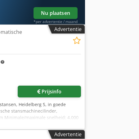
Nu plaatsen
*per advertentie / maand
Advertentie
tomatische
m
Prijsinfo
t stansen, Heidelberg S, in goede
ische stansmachinecilinder,
m Minimale/maximale snelheid: 4.000
ef drukwerk / met inktunit Compleet met
S Zoom of Telegram Direct beschikbaar
Advertentie