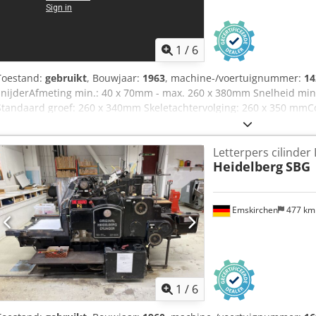
1
/
6
Toestand:
gebruikt
, Bouwjaar:
1963
, machine-/voertuignummer:
14
snijderAfmeting min.: 40 x 70mm - max. 260 x 380mm Snelheid min.
Standaard groef: 260 x 340mm Skeletachtervolging: 260 x 350 mm
accessoires, inclusief frame Online-video-inspectie via Skype-vide
- meer machines op voorraad Dedpfxomi U Nme Ahiewa Onmiddelli
Letterpers cilinder
geïnspecteerd Op voorraad Emskirchen / Neurenberg - Kan getest
Heidelberg
SBG
Emskirchen
477 k
1
/
6