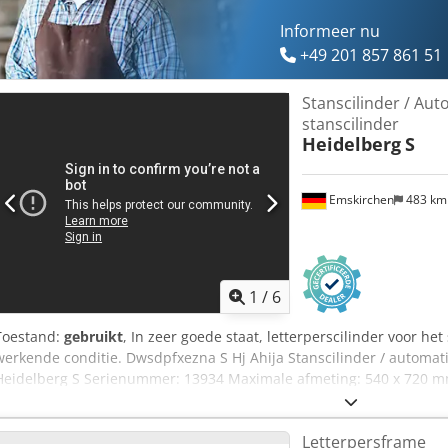
Informeer nu
+49 201 857 861 51
Stanscilinder / Au
stanscilinder
Heidelberg
S
Emskirchen
483 k
1
/
6
Toestand:
gebruikt
, In zeer goede staat, letterperscilinder voor he
werkende conditie. Dwsdpfxezna S Hj Ahija Stanscilinder / automat
Heidelberg S Serienummer: 13934 Maximale afmeting: 540 x 720 m
afdrukken per uur Stanstdruk: 60 ton Gewicht: ca. 5.000 kg Inclusi
toebehoren en stansframe Online video-inspectie via WhatsApp, M
Letterpersframe
in Emskirchen/Neurenberg - direct leverbaar - kan worden getest.