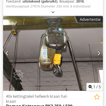
Toestand:
uitstekend (gebruikt)
, Bouwjaar:
2010
,
Vierklauwplaat 27974 Diameter 250 mm 4 individueel
verstelbare bekken Opname: lange kegel diameter 80 mm
met buitendraad 125 x 3 mm Csdpfx Aefimg Hsb Uoha
Advertentie
Spiebaan 10 mm bijv. met flens en bekken 193 mm
Gewicht 29kg De leeftijd werd geschat
1
/
5
40x kettingtakel hefwerk kraan hal-
kraan