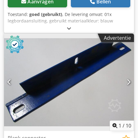
Aanvragen
Bellen
Toestand:
goed (gebruikt)
, De levering omvat: 01x
legbordaansluiting, gebruikt materiaalkleur: blauw
Fabrikant: Vogelsang Type: NS Geschikt voor
frameprofielbreedte: ca. 70 mm voor plankafstand: ca. 250
Advertentie
mm afm. kopplaten: 130 x 60 mm profielafmeting: U 62 x
45 mm Cjdpsi Hpkxofx Ab Uoha Gewicht: ca. 1.660 kg | st.
Algemene informatie over het artikel: Dit artikel wordt
uitsluitend ter afhaling aangeboden. Aan eventueel extra
transport of verzending van dit artikel zijn extra kosten
verbonden, die afhankelijk van de leveringsplaats of
leveringsomvang apart bij ons kunnen worden
aangevraagd.
1
/
10