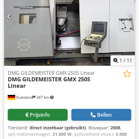
1
/
11
DMG GILDEMEISTER GMX 250S Linear
DMG
GILDEMEISTER GMX 250S
Linear
Duitsland
347 km
Prijsinfo
Bellen
Toestand:
direct inzetbaar (gebruikt)
, Bouwjaar:
2008
,
spil-motorvermogen:
21.000 W
, spilsnelheid (max.):
5.000