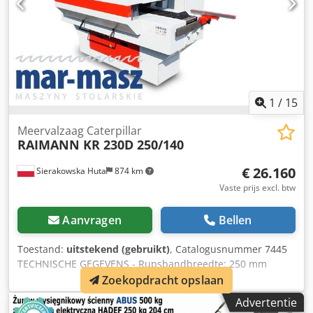
1
/
15
Meervalzaag Caterpillar
RAIMANN KR 230D 250/140
€ 26.160
Sierakowska Huta
874 km
Vaste prijs excl. btw
Aanvragen
Bellen
Toestand:
uitstekend (gebruikt)
, Catalogusnummer 7445
TECHNISCHE GEGEVENS - Rupsbandbreedte: 250 mm
Cedpfx Aeza D Rreb Ueha - Asbreedte: 400 mm - Maximale
Zoekopdracht opslaan
diameter zaagblad: 400 mm - Diameter zaagasgat: 80 mm -
Advertentie
Maximale zaaghoogte: 140 mm - Tafelbreedte met