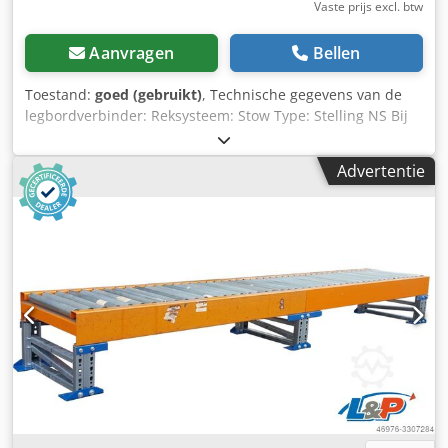
Vaste prijs excl. btw
Aanvragen
Bellen
Toestand:
goed (gebruikt)
, Technische gegevens van de
legbordverbinder: Reksysteem: Stow Type: Stelling NS Bij
de levering inbegrepen zijn: Chodpfxomqk Sve Ab Usa 01x
legbordverbinder, gebruikt voor legbordafstand: 250 mm
Advertentie
Totale lengte: 250 mm Doorsnede: U 35x25 mm Materiaal
dikte: ca. 2,00 mm Kleur materiaal: sendzimir verzinkt
Diameter boorgat: 11 mm Gewicht: 0,330 kg | st. 02x
schroeven M10 x 35 mm 02x moeren M10 Algemene
informatie over het artikel: Dit artikel wordt alleen
aangeboden om af te halen. Extra transport of verzending
van dit artikel brengt extra kosten met zich mee, die
afzonderlijk bij ons kunnen worden aangevraagd,
afhankelijk van de leveringslocatie of leveringsomvang.