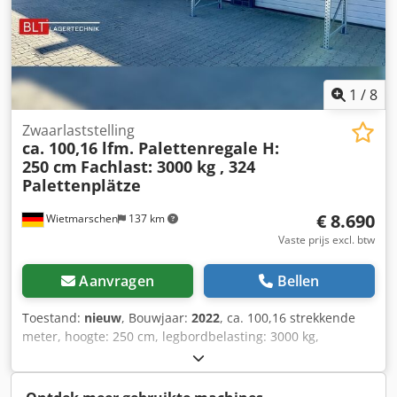
1
/
8
Zwaarlaststelling
ca. 100,16 lfm. Palettenregale H:
250 cm
Fachlast: 3000 kg , 324
Palettenplätze
€ 8.690
Wietmarschen
137 km
Vaste prijs excl. btw
Aanvragen
Bellen
Toestand:
nieuw
, Bouwjaar:
2022
, ca. 100,16 strekkende
meter, hoogte: 250 cm, legbordbelasting: 3000 kg,
palletstellingen, zware stellingen, hoge stellingen,
industriële stellingen, stellingen direct uit voorraad
leverbaar Gegevens : - Hoogte : ca. 250 cm - D : ca. 110 cm