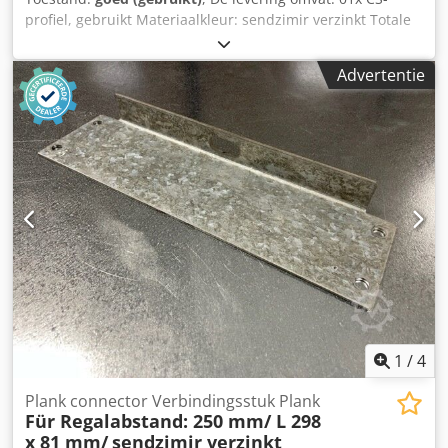
profiel, gebruikt Materiaalkleur: sendzimir verzinkt Totale
lengte: 5.550 mm Profielafmeting: CS 250 x 50 x 40 mm
Chsdpfxjx R Ambo Ab Uja Gewicht / stuk: ca. 45,00 kg
Advertentie
Materiaaldikte: ca. 2,5 mm Uw contactpersonen binnen
ons bedrijf: De heer: Andre Evering De heer: Mario Klöver
De heer: Falk Deutsch Algemene informatie over het
artikel: Dit artikel wordt uitsluitend aangeboden voor
afhalen. Eventueel gewenste transport of verzending van
dit artikel brengt extra kosten met zich mee, welke
afzonderlijk kunnen worden opgevraagd afhankelijk van
leveringslocatie en -omvang.
1
/
4
Plank connector Verbindingsstuk Plank
Für Regalabstand: 250 mm/ L 298
x 81 mm/
sendzimir verzinkt