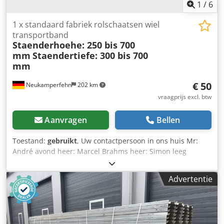
1
/
6
1 x standaard fabriek rolschaatsen wiel
transportband
Staenderhoehe: 250 bis 700
mm
Staendertiefe: 300 bis 700
mm
€ 50
Neukamperfehn
202 km
vraagprijs excl. btw
Aanvragen
Bellen
Toestand:
gebruikt
, Uw contactpersoon in ons huis Mr:
André avond heer: Marcel Brahms heer: Simon leeg
Chjdpjdf S Eyjfx Ab Uea Wij bieden u hier een gebruikte
hengsten voor roller transportbanden te koop. Bij de
Advertentie
bestelling de vereiste stand hoogte & diepte gelieve te
staan! Inbegrepen bij de levering: 01 x gebruikt hengsten,
Materiaal kleur: volledig gegalvaniseerd Stand hoogte: 250
mm tot 700 mm (vrij selecteerbaar beurtelings) Staan