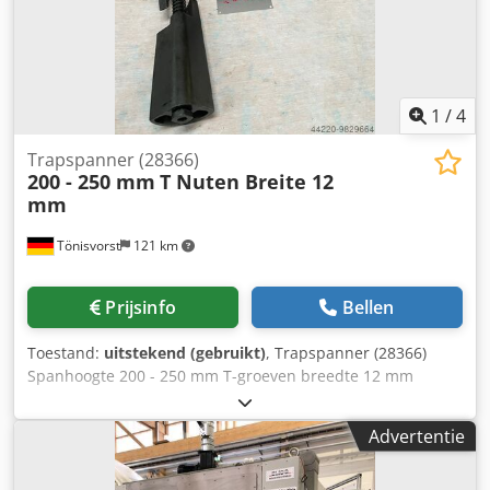
1
/
4
Trapspanner (28366)
200 - 250 mm
T Nuten Breite 12
mm
Tönisvorst
121 km
Prijsinfo
Bellen
Toestand:
uitstekend (gebruikt)
, Trapspanner (28366)
Spanhoogte 200 - 250 mm T-groeven breedte 12 mm
Klemschroef M 10 4 stuks beschikbaar Chedpfxsln Ulao Ab
Uja Gewicht 8,5 kg
Advertentie