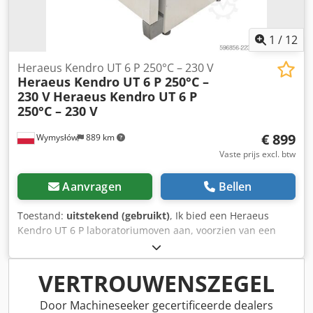
1
/
12
Heraeus Kendro UT 6 P 250°C – 230 V
Heraeus Kendro UT 6 P 250°C –
230 V
Heraeus Kendro UT 6 P
250°C – 230 V
€ 899
Wymysłów
889 km
Vaste prijs excl. btw
Aanvragen
Bellen
Toestand:
uitstekend (gebruikt)
, Ik bied een Heraeus
Kendro UT 6 P laboratoriumoven aan, voorzien van een
digitale Function Line-controller. Het apparaat is bedoeld
voor het drogen, verhitten, steriliseren en thermisch
behandelen van monsters in laboratoria,
VERTROUWENSZEGEL
onderzoeksinstituten en industriële bedrijven. Chjdpfx
Abozmamuo Uja De oven is technisch in perfecte staat. De
Door Machineseeker gecertificeerde dealers