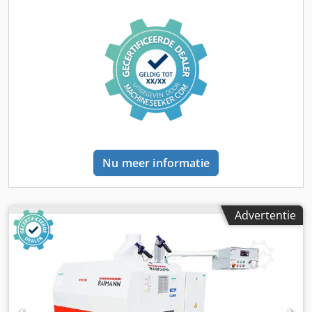
kamer is gemaakt van roestvrij staal en is schoon en in
goede staat. De oven is voorzien van een rooster en
geleiders waarmee de hoogte van het rek kan worden
aangepast. Technische gegevens: Fabrikant: Heraeus /
Kendro Laboratory Products Model: UT 6 P Maximale
temperatuur: 250°C Voeding: 230 V / 50–60 Hz Vermogen:
1,27 kW Nominale stroom: 5,5 A Beschermingsklasse: IP20
Bediening: digitaal Function Line-paneel Kamer van
roestvrij staal Geforceerde luchtcirculatie voor een
gelijkmatige temperatuurverdeling Staat: gebruikt, in
goede staat
Nu meer informatie
Advertentie