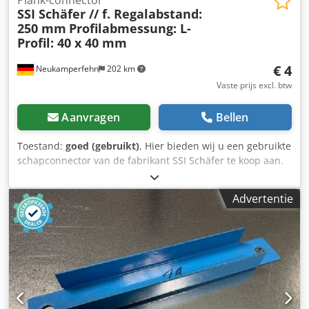
Plank-connector
SSI Schäfer // f. Regalabstand:
250 mm
Profilabmessung: L-
Profil: 40 x 40 mm
€ 4
Neukamperfehn
202 km
Vaste prijs excl. btw
Aanvragen
Bellen
Toestand:
goed (gebruikt)
, Hier bieden wij u een gebruikte
schapconnector van de fabrikant SSI Schäfer te koop aan.
Technische gegevens voor de schapconnector: Fabrikant:
SSI Schäfer Inbegrepen in de levering zijn:01xShelf-
Advertentie
connectorenMateriaalkleur: blauwShelfafstand: ca. 250
mmL profiel: ca. 40 x 40 mmGewicht/stuk: ca. 0,536 kg /pc.
02xBuitenzeskantschroeven, M8 x 20
8.8.02xBuitenzeskantmoer, M802x Schijven, M8 Csdpfx Aed
Ttz Rsb Ujha