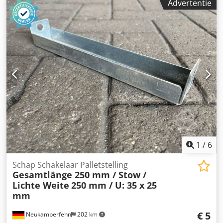
Advertentie
Kleur materiaal: blauw Gewicht: 0,46 kg | st.
1
/
6
Schap Schakelaar Palletstelling
Gesamtlänge 250 mm / Stow /
Lichte Weite
250 mm / U: 35 x 25
mm
€ 5
Neukamperfehn
202 km