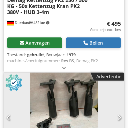
Demag Kettenzug PK2 250 / 500
KG - 50x
Kettenzug Kran PK2
380V - HUB 3-4m
€ 495
Duitsland
482 km
Vaste prijs excl. btw
Aanvragen
Bellen
Toestand:
gebruikt
, Bouwjaar:
1979
,
machine-/voertuignummer:
Res BS
, Demag PK2
kettingtakel kraan hefinrichting 250Kg / 500Kg Ca. 40 stuks
beschikbaar!!! 250KG / 0,25t draagvermogen /
Advertentie
hefvermogen – enkelvoudige ketting – €500. 500Kg / 0,5t
draagvermogen / hefvermogen – dubbele ketting – €600.
Met 2 hijssnelheden, hijshoogte ca. 3-4 m. Compleet met
bedieningspendel en lasthaak. Totaal gewicht ca. 40 kg,
aansluiting op 380V 50Hz. Top conditie, volledig
functioneel. Geen versleten of gebruikte apparaten!
Codpovzkylefx Ab Uoha Aansluiten en direct klaar voor
gebruik. Komt uit lopende bedrijfsvoering. Locatie artikel:
75053 Gondelsheim Zie foto's