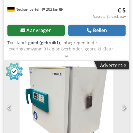
€ 5
Neukamperfehn
202 km
Vaste prijs excl. btw
Aanvragen
Bellen
Toestand:
goed (gebruikt)
, Inbegrepen in de
leveringsomvang: 01x plankverbinder, gebruikt Kleur
materiaal: sendzimir verzinkt Chedpfx Aji Dtcnjb Uja
Afmetingen L-profiel: (zie onder) 298 x 81 mm (4 ronde
Advertentie
gaten Ø 9 mm) 250 x 30 mm (één langwerpig gat)
Middelpunt rond gat: 278 | 50 mm Schapafstand: ca. 250
mm Gewicht: ca. 0,600 kg / pc. 04x zeskantschroeven, M8 x
20 8.8. 04x zeskantmoer, M8 04x sluitringen, M8 Algemene
informatie over het artikel: Dit artikel wordt alleen ter
afhaling aangeboden. Aan eventueel extra transport of
verzending van dit artikel zijn extra kosten verbonden, die
afhankelijk van de leveringsplaats of leveringsomvang
apart bij ons kunnen worden aangevraagd.