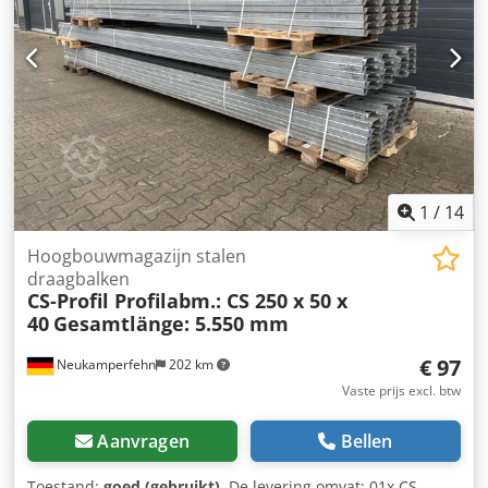
diepte: 300 tot 700 mm (vrij selecteerbaar beurtelings)
Meer treble & bass kan op verzoek worden aangepast.
Onze diensten in één oogopslag: (Prijzen op aanvraag) -
Installatie, bouw onze algemene voorwaarden van erectie
zijn in acht moeten worden genomen -Shelf testen Plank
inspectie volgens DIN EN 15635 uitgevoerd om te voldoen
aan de BGR 234 visuele inspectie van alle plank systemen -
Levering met onze eigen vloot van voertuigen (zonder
kwijting) Gratis verzending op aanvraag!
1
/
14
Hoogbouwmagazijn stalen
draagbalken
CS-Profil Profilabm.: CS 250 x 50 x
40
Gesamtlänge: 5.550 mm
€ 97
Neukamperfehn
202 km
Vaste prijs excl. btw
Aanvragen
Bellen
Toestand:
goed (gebruikt)
, De levering omvat: 01x CS-