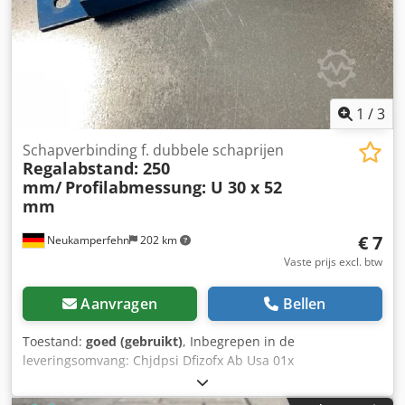
1
/
3
Schapverbinding f. dubbele schaprijen
Regalabstand: 250
mm/
Profilabmessung: U 30 x 52
mm
€ 7
Neukamperfehn
202 km
Vaste prijs excl. btw
Aanvragen
Bellen
Toestand:
goed (gebruikt)
, Inbegrepen in de
leveringsomvang: Chjdpsi Dfizofx Ab Usa 01x
legbordaansluiting, gebruikt voor legbordafstand: ca. 250
mm Totale lengte: ca. 330 mm Doorsnede: U 30 x 52 mm