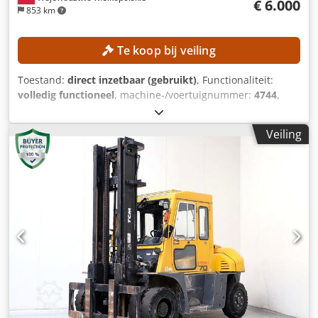
€ 6.000
853 km
Te koop bij veiling
Toestand:
direct inzetbaar (gebruikt)
, Functionaliteit:
volledig functioneel
, machine-/voertuignummer:
4744
,
Bouwjaar:
1998
, bedrijfsturen:
16.291 h
, draagvermogen:
5.000 kg
, hefhoogte:
4.530 mm
, brandstoftype:
diesel
,
Veiling
masttype:
Simplex
, bouwhoogte:
3.100 mm
, Geen
minimumprijs – gegarandeerde verkoop tegen het hoogste
bod! Djdpfxezrgaxe Al Dsck TECHNISCHE GEGEVENS
Draagvermogen: 5.000 kg Hefhoogte: 4.530 mm
MACHINEGEGEVENS Brandstoftype: Diesel Masttype:
Simplex ISO-klasse: 3 (2.500–4.999 kg) Bouwhoogte: 3.100
mm UITRUSTING Volledige cabine Externe referentie:
SLO036