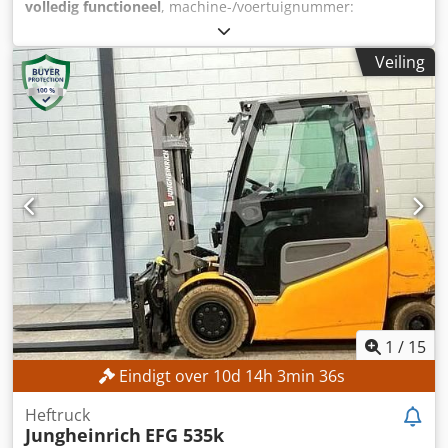
volledig functioneel
, machine-/voertuignummer:
B875B22172J
, Bouwjaar:
2011
, bedrijfsturen:
6.337 h
,
draagvermogen:
3.500 kg
, hefhoogte:
4.570 mm
, vrije
Veiling
hefhoogte:
1.560 mm
, brandstoftype:
gas
, masttype:
triplex
, TECHNISCHE GEGEVENS Dcjdpfxozrmmfe Al Dok
Hefhoogte: 4.570 mm Vrije hefhoogte: 1.560 mm
Draagvermogen: 3.500 kg Lengte vorken: 1.180 mm
Maximale vorkbreedte: 2.280 mm Minimale vorkbreedte:
610 mm MACHINEGEGEVENS Brandstoftype: LPG Masttype:
Triplex Aantal wielen: 4 Doorrijhoogte: 2.160 mm
Afmetingen & Gewicht Afmetingen (L x B x H): 2.850 x 1.630
x 2.170 mm Ledig gewicht: 5.000 kg Operationele uren:
6.337 uur UITRUSTING Zijdelings verschuiven
Vorkverstelling Half cabine Werklamp
Gebruikershandleiding CE-markering
1
/
15
Eindigt over
10
d
14
h
3
min
33
s
Heftruck
Jungheinrich
EFG 535k