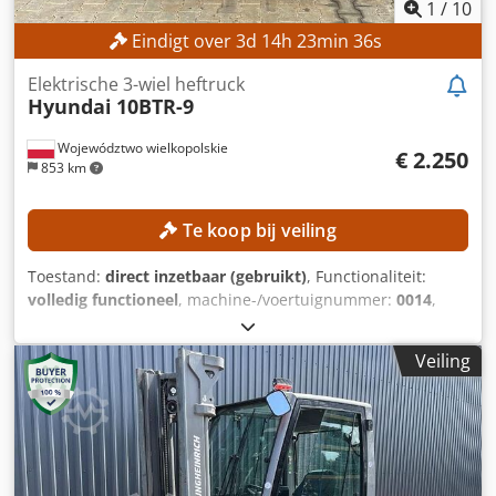
1
/
10
Eindigt over
3
d
14
h
23
min
33
s
Elektrische 3-wiel heftruck
Hyundai
10BTR-9
Województwo wielkopolskie
€ 2.250
853 km
Te koop bij veiling
Toestand:
direct inzetbaar (gebruikt)
, Functionaliteit:
volledig functioneel
, machine-/voertuignummer:
0014
,
Bouwjaar:
2013
, bedrijfsturen:
8.786 h
, draagvermogen:
1.000 kg
, hefhoogte:
4.735 mm
, vrije hefhoogte:
1.614 mm
,
Veiling
brandstoftype:
elektrisch
, masttype:
triplex
, Geen
minimale prijs – gegarandeerde verkoop tegen het hoogste
bod! TECHNISCHE SPECIFICATIES Draagvermogen: 1.000 kg
Heelhoogte: 4.735 mm Vrije hefhoogte: 1.614 mm
Bouwhoogte: 2.120 mm MACHINE-DETAILS Masttype:
Triplex Dcedpfozrgc Tjx Al Dek Brandstoftype: Elektrisch