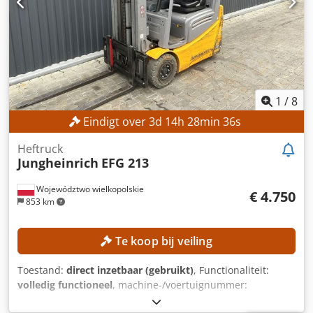
Aszrlwiel Dsk UITRUSTING Cabine Batterij Lader Zijschuiver
Externe referentie: SL11370SP
1
/
8
Eindigt over
3
d
14
h
28
min
33
s
Heftruck
Jungheinrich
EFG 213
Województwo wielkopolskie
€ 4.750
853 km
Te koop bij veiling
Toestand:
direct inzetbaar (gebruikt)
, Functionaliteit:
volledig functioneel
, machine-/voertuignummer:
FN651047
, Bouwjaar:
2021
, bedrijfsturen:
17.268 h
,