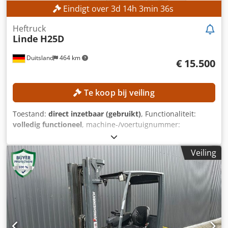
Eindigt over
3
d
14
h
3
min
33
s
Heftruck
Linde
H25D
Duitsland
464 km
€ 15.500
Te koop bij veiling
Toestand:
direct inzetbaar (gebruikt)
, Functionaliteit:
volledig functioneel
, machine-/voertuignummer:
H21202X02692
, Bouwjaar:
2020
, bedrijfsturen:
5.061 h
,
draagvermogen:
2.500 kg
, hefhoogte:
4.610 mm
, vrije
Veiling
hefhoogte:
1.394 mm
, brandstoftype:
diesel
, masttype:
triplex
, bouwhoogte:
2.134 mm
, Geen minimum prijs –
gegarandeerde verkoop tegen het hoogste bod!
TECHNISCHE DETAILS Draagvermogen: 2.500 kg
Lastzwaartepunt: 500 mm Hefhoogte: 4.610 mm Vrije
hefhoogte: 1.394 mm Masttype: Triplex Bouwhoogte: 2.134
mm Type voorband: Superelastische band, zwart Type