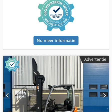
MACHINEGEGEVENS Mast: Duplex Batterijtype: 6PzS930
Bouwjaar batterij: 2023 Batterijcapaciteit: 930 Ah
Batterijspanning: 80 V Afmetingen en gewicht
Transportafmetingen (L × B × H): 3.000 × 1.450 × 2.800 mm
Leeggewicht: 7.922 kg Aantal wielen: 4 Bedrijfstijden:
12.730 uur UITRUSTING Zijdelingse verschuiving 4-voudige
vorkspreider Niet-markerende banden Werkverlichting CE-
markering
Nu meer informatie
Advertentie