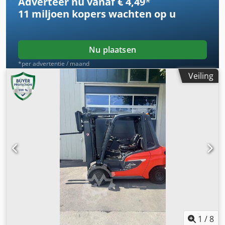
Adverteer nu vanaf € 4,49
*
11 miljoen kopers
wachten op u
Nu plaatsen
*per advertentie / maand
Veiling
1
/
8