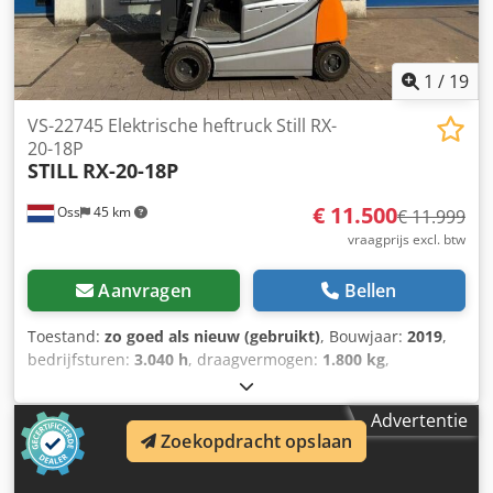
1
/
19
VS-22745 Elektrische heftruck Still RX-
20-18P
STILL
RX-20-18P
€ 11.500
Oss
45 km
€ 11.999
vraagprijs excl. btw
Aanvragen
Bellen
Toestand:
zo goed als nieuw (gebruikt)
, Bouwjaar:
2019
,
bedrijfsturen:
3.040 h
, draagvermogen:
1.800 kg
,
hefhoogte:
5.470 mm
, brandstoftype:
elektrisch
, masttype:
triplex
, bouwhoogte:
2.460 mm
, leeggewicht:
3.500 kg
,
Advertentie
kilometerstand:
3.040 km
, In zeer nette conditie
Zoekopdracht opslaan
Dodpfsywanisx Al Deck Elektrische triplex heftruckMerk:
Still (Duistland)Bouwjaar 2019Uren 3.040 Capaciteit 1.800