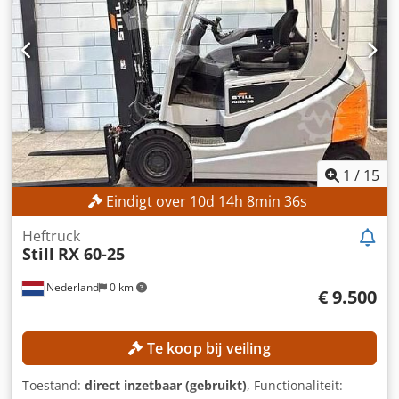
vorkbreedte: 290 mm Maximale vorkbreedte: 1.140 mm
MACHINEGEGEVENS Masttype: Duplex Brandstoftype:
Diesel Motorfabrikant: JCB Bedrijfstijden: 5.745 uur
Afmetingen en gewicht Afmetingen (L x B x H): 4.400 x
2.030 x 2.820 mm Doorrijhoogte: 2.850 mm Leeggewicht:
6.800 kg UITRUSTING Vrije hefhoogte Werkverlichting
Volledige cabine Documentatie CE-markering
1
/
15
Eindigt over
10
d
14
h
8
min
33
s
Heftruck
Still
RX 60-25
Nederland
0 km
€ 9.500
Te koop bij veiling
Toestand:
direct inzetbaar (gebruikt)
, Functionaliteit: