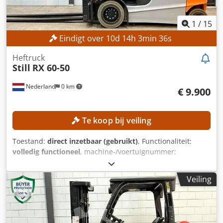
Werklamp Niet-markerende banden CE-markering
Documentatie
1
/
15
Eindigt over
10
d
14
h
3
min
33
s
Heftruck
Still
RX 60-50
Nederland
0 km
€ 9.900
Te koop bij veiling
Toestand:
direct inzetbaar (gebruikt)
, Functionaliteit:
volledig functioneel
, machine-/voertuignummer:
516329V00563
, Bouwjaar:
2019
, bedrijfsturen:
10.333 h
,
draagvermogen:
5.000 kg
, hefhoogte:
3.700 mm
,
Veiling
brandstoftype:
elektrisch
, masttype:
duplex
, vorklengte:
2.390 mm
, TECHNISCHE GEGEVENS Draagvermogen: 5.000
kg Hefhoogte: 3.700 mm Doorrijhoogte: 2.580 mm Lengte
vorken: 2.390 mm Minimale vorkbreedte: 410 mm