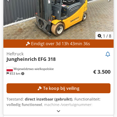
achterband: Superelastische band, zwart Dcsdjzpyibspfx
Al Dek Staat van de banden: 70% MACHINE DETAILS
Aandrijf type: Diesel Bedrijfstijden: 5.061,0 uur
Motorvermogen: 45 kW Eigen gewicht: 4.648 kg
UITRUSTING - Verlichting - Zijverschuiving - Bediening met
één pedaal - 3 LED-werklampen
1
/
8
Eindigt over
3
d
13
h
43
min
33
s
Heftruck
Jungheinrich
EFG 318
Województwo wielkopolskie
€ 3.500
853 km
Te koop bij veiling
Toestand:
direct inzetbaar (gebruikt)
, Functionaliteit:
volledig functioneel
, machine-/voertuignummer:
FN498167
, Bouwjaar:
2015
, bedrijfsturen:
15.254 h
,
hefhoogte:
4.700 mm
, vrije hefhoogte:
1.490 mm
,