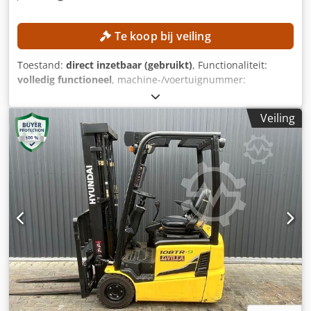
Te koop bij veiling
Toestand:
direct inzetbaar (gebruikt)
, Functionaliteit:
volledig functioneel
, machine-/voertuignummer:
FN552603
, Bouwjaar:
2017
, bedrijfsturen:
1.398 h
,
hefhoogte:
3.540 mm
, masttype:
duplex
, bouwhoogte:
Veiling
2.520 mm
, Uitrusting:
zijverschuiving
, Geen minimumprijs
– gegarandeerde verkoop tegen het hoogste bod!
TECHNISCHE GEGEVENS Hefhoogte: 3.540 mm Bouwhoogte:
2.520 mm MACHINEGEGEVENS Masttype: Duplex met vrije
hefhoogte Batterijspanning: 80 V Batterijcapaciteit: 930 Ah
Bouwjaar batterij: 2017 Hydraulische ventielen: 3e/4e
ventiel Bedrijfstijden: 1.398 uur UITRUSTING Zijdelings
verschuifbare vorken Djdpfjzrlvfox Al Dsck Vorkpositieerder
Lader inbegrepen Externe referentie: SL13606SP