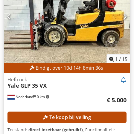
Maximale vorkbreedte: 1.300 mm MACHINEGEGEVENS
Aantal wielen: 4 Masttype: Duplex Aandrijving: Elektrisch
Bedrijfstijden: 10.333 uur Afmetingen en gewicht
Afmetingen (l x b x h): 2.896 x 1.399 x 2.570 mm Ledig
gewicht: 7.025 kg Batterijtype: 6 PZS 930 Bouwjaar batterij:
2019 Batterijcapaciteit: 930 Ah Batterijspanning: 80 V
Bedrijfstijden: 10.333 uur UITRUSTING Zijdelingse
verplaatsing Vorkverstelling Niet-markerende banden
Volledige cabine Dcedpfx Alszrmmls Dek Werkverlichting
Verwarming Gebruikershandleiding CE-markering
1
/
15
Eindigt over
10
d
14
h
8
min
33
s
Heftruck
Yale
GLP 35 VX
Nederland
0 km
€ 5.000
Te koop bij veiling
Toestand:
direct inzetbaar (gebruikt)
, Functionaliteit: