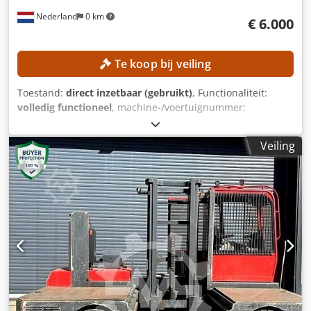
Nederland
0 km
€ 6.000
Te koop bij veiling
Toestand:
direct inzetbaar (gebruikt)
, Functionaliteit:
volledig functioneel
, machine-/voertuignummer:
516231V00661
, Bouwjaar:
2019
, bedrijfsturen:
10.214 h
,
draagvermogen:
2.000 kg
, hefhoogte:
7.960 mm
, vrije
Veiling
hefhoogte:
2.710 mm
, brandstoftype:
elektrisch
, masttype:
triplex
, vorklengte:
1.200 mm
, TECHNISCHE SPECIFICATIES
Draagvermogen: 2.000 kg Maximale hefhoogte: 7.960 mm
Vrije hefhoogte: 2.710 mm Dsdpfx Alezrmtxe Deck Lengte
vorken: 1.200 mm Maximale vorkbreedte: 940 mm
Minimale vorkbreedte: 240 mm MACHINE DETAILS Type
mast: Triplex Accu Aandrijving: Elektrisch Accutype:
6PzS750 Bouwjaar accu: 2019 Accucapaciteit: 750 Ah
Accuspanning: 48 V Afmetingen accubak (L x B x H): 825 x
735 x 630 mm Draaiuren: 10.214 uur Afmetingen en
gewicht Afmetingen (L x B x H): 2.150 x 1.140 x 3.210 mm