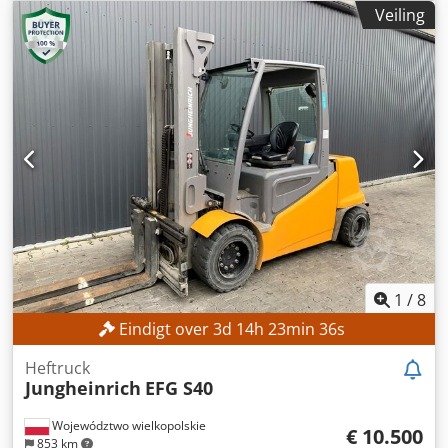
hefhoogte:
4.700 mm
, vrije hefhoogte:
1.535 mm
,
Veiling
masttype:
triplex
, bouwhoogte:
2.125 mm
, Uitrusting:
zijverschuiving
, Geen minimumprijs – gegarandeerde
verkoop tegen het hoogste bod! TECHNISCHE
SPECIFICATIES Heelhoogte: 4.700 mm Bouwhoogte: 2.125
mm Vrije hefhoogte: 1.535 mm MACHINEGEGEVENS
Masttype: Triplexmast met vrije hefhoogte Dsdpfx Alozrlv
Eo Dsck Batterijspanning: 48 V Batterijcapaciteit: 500 Ah
Bedrijfsuren: 17.268 uur UITVOERING Zijdelingse
verschuiving Batterij Lader Externe referentie: SL12191SP
1
/
8
Eindigt over
3
d
14
h
23
min
33
s
Heftruck
Jungheinrich
EFG S40
Województwo wielkopolskie
€ 10.500
853 km