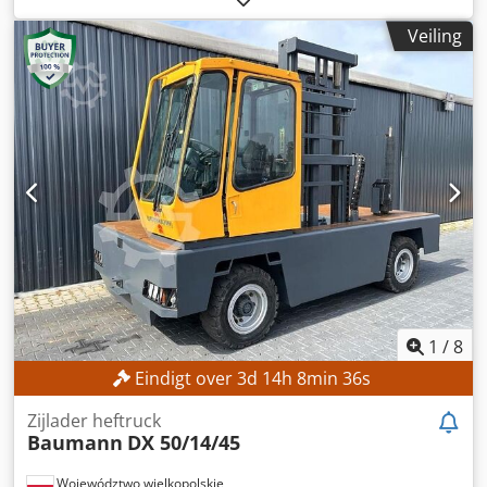
draagvermogen:
3.000 kg
, hefhoogte:
3.500 mm
, masttype:
Veiling
Simplex
, Uitrusting:
zijverschuiving
, Geen minimumprijs –
gegarandeerde verkoop tegen het hoogste bod!
TECHNISCHE GEGEVENS Draagvermogen: 3.000 kg
Heelhoogte: 3.500 mm Bouwhoogte: 2.422 mm Afstand
zwaartepunt last: 600 mm MACHINEGEGEVENS Dcedpfx
Alezrgb Nj Dek Masttype: Simplex Brandstoftype: Elektrisch
Nominaal vermogen: 12 kW ISO-klasse: 3 (2.500–4.999 kg)
Batterijspanning: 80 V Gebruiksuren: 14.745 uur
UITVOERING Zijdelingse verschuiving 3e ventiel 4e ventiel
Verwarming Volledige cabine Externe referentie: SL14251
1
/
8
Eindigt over
3
d
14
h
8
min
33
s
Zijlader heftruck
Baumann
DX 50/14/45
Województwo wielkopolskie