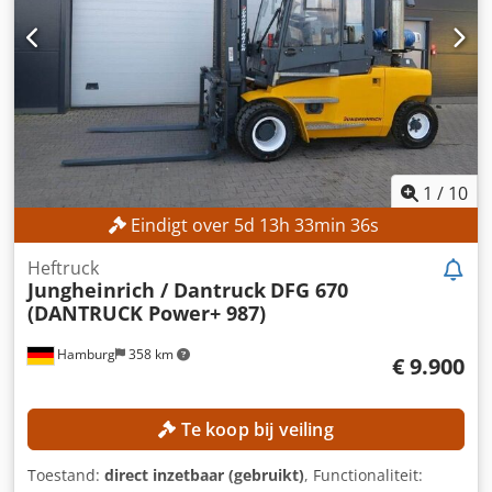
Afmetingen (L x B x H): 3.550 x 1.980 x 3.300 mm Eigen
gewicht: 10.410 kg Versnellingsbak: Automatisch
Voorbanden: Superelastisch Achterbanden: Superelastisch
Bedrijfsuren: 8.506 uur Dcedpfjzmwmlox Al Dok
UITRUSTING 3e ventiel 4e ventiel Volledige cabine
Cabineverwarming Voorbereiding voor leidingen
1
/
10
Eindigt over
5
d
13
h
33
min
33
s
Heftruck
Jungheinrich / Dantruck
DFG 670
(DANTRUCK Power+ 987)
Hamburg
358 km
€ 9.900
Te koop bij veiling
Toestand:
direct inzetbaar (gebruikt)
, Functionaliteit: