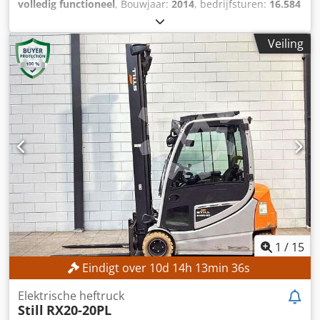
volledig functioneel
, Bouwjaar:
2014
, bedrijfsturen:
16.584
h
, draagvermogen:
6.590 kg
, hefhoogte:
4.010 mm
,
bouwhoogte:
2.910 mm
, vorkenbordbreedte:
2.000 mm
,
Veiling
vorklengte:
1.800 mm
, TECHNISCHE GEGEVENS
Draagvermogen: 6.590 kg Lastzwaartepunt: 600 mm
Hefhoogte: 4.010 mm Bouwhoogte: 2.910 mm Vorklengte:
1.800 mm Vorkbreedte: 150 mm Vorkdikte: 70 mm
Vorkdragerbreedte: 2.000 mm MACHINEGEGEVENS
Aandrijftype: Verbrandingsmotor Masttype: Standaard
Afmetingen en gewicht Afmetingen (L x B x H): 3.550 x
2.000 x 2.910 mm Eigen gewicht: 12.270 kg Voorbanden:
Superelastisch, 8,25-15 Dsdpjzrgh Aefx Al Dock
Achterbanden: Superelastisch, 8,25-15 Bedrijfsuren:
16.584 uur
1
/
15
Eindigt over
10
d
14
h
13
min
33
s
Elektrische heftruck
Still
RX20-20PL