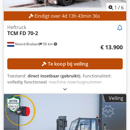
1
/
6
Eindigt over
4
d
13
h
43
min
33
s
Heftruck
TCM
FD 70-2
Noord-Brabant
56 km
€ 13.900
Te koop bij veiling
Toestand:
direct inzetbaar (gebruikt)
, Functionaliteit:
volledig functioneel
, machine-/voertuignummer:
30S00738
, Bouwjaar:
2013
, bedrijfsturen:
8.506 h
,
draagvermogen:
7.000 kg
, hefhoogte:
4.450 mm
,
Veiling
bouwhoogte:
3.300 mm
, vorklengte:
1.200 mm
,
leeggewicht:
10.410 kg
, TECHNISCHE SPECIFICATIES
Draagvermogen: 7.000 kg Hefhoogte: 4.450 mm
Bouwhoogte: 3.300 mm Vorke lengte: 1.200 mm MACHINE-
DETAILS Masttype: Standaard Afmetingen en gewicht