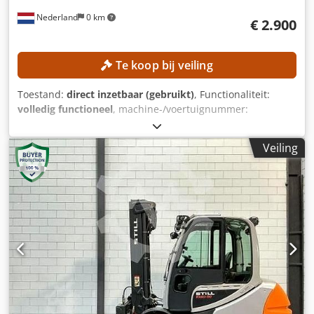
Nederland
0 km
€ 2.900
Te koop bij veiling
Toestand:
direct inzetbaar (gebruikt)
, Functionaliteit:
volledig functioneel
, machine-/voertuignummer:
515063F00071
, Bouwjaar:
2015
, bedrijfsturen:
10.041 h
,
draagvermogen:
1.250 kg
, hefhoogte:
5.250 mm
, vrije
Veiling
hefhoogte:
1.850 mm
, brandstoftype:
elektrisch
, masttype:
triplex
, TECHNISCHE GEGEVENS Hefhoogte: 5.250 mm Vrije
hefhoogte: 1.850 mm Hefcapaciteit: 1.250 kg Lengte
vorken: 1.100 mm Maximale vorkbreedte: 900 mm
Minimale vorkbreedte: 170 mm MACHINEGEGEVENS
Masttype: Triplex Brandstoftype: Elektrisch Afmetingen en
gewicht Afmetingen (l x b x h): 1.721 x 990 x 2.270 mm
Ledig gewicht: 2.331 kg Doorrijhoogte: 2.270 mm Aantal
wielen: 3 Accucapaciteit: 875 Ah Accuspanning: 24 V
Bedrijfstijden: 10.041 uur Djdpfx Alozrmmrj Dock
UITRUSTING Zijdelingse verschuiving Half cabine