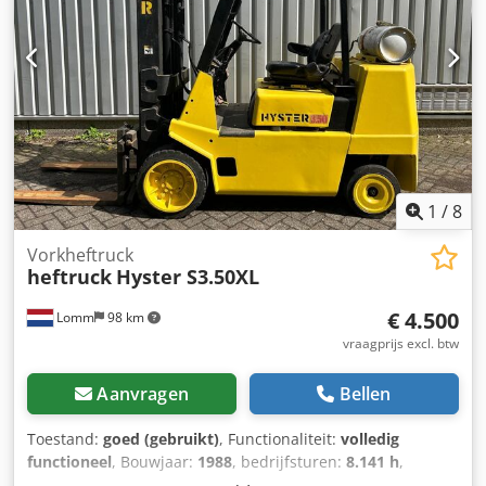
1
/
8
Vorkheftruck
heftruck
Hyster S3.50XL
€ 4.500
Lomm
98 km
vraagprijs excl. btw
Aanvragen
Bellen
Toestand:
goed (gebruikt)
, Functionaliteit:
volledig
functioneel
, Bouwjaar:
1988
, bedrijfsturen:
8.141 h
,
draagvermogen:
3.500 kg
, hefhoogte:
3.700 mm
,