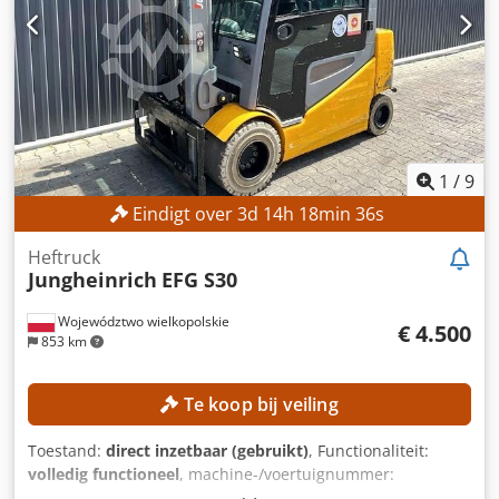
ISO-klasse: 2 (1.000–2.500 kg) Batterijspanning: 24 V
Bedrijfstijden: 8.786 uur UITRUSTING Zijschuiver Externe
referentie: SL14355SP
1
/
9
Eindigt over
3
d
14
h
18
min
33
s
Heftruck
Jungheinrich
EFG S30
Województwo wielkopolskie
€ 4.500
853 km
Te koop bij veiling
Toestand:
direct inzetbaar (gebruikt)
, Functionaliteit:
volledig functioneel
, machine-/voertuignummer:
FN578418
, Bouwjaar:
2018
, bedrijfsturen:
14.745 h
,