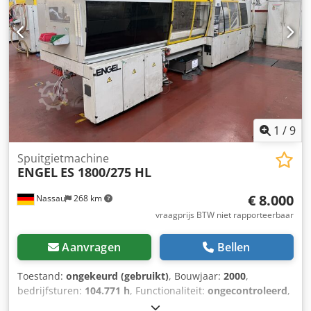
1
/
9
Spuitgietmachine
ENGEL
ES 1800/275 HL
€ 8.000
Nassau
268 km
vraagprijs BTW niet rapporteerbaar
Aanvragen
Bellen
Toestand:
ongekeurd (gebruikt)
, Bouwjaar:
2000
,
bedrijfsturen:
104.771 h
, Functionaliteit:
ongecontroleerd
,
machine-/voertuignummer:
42221
, totale lengte:
8.000