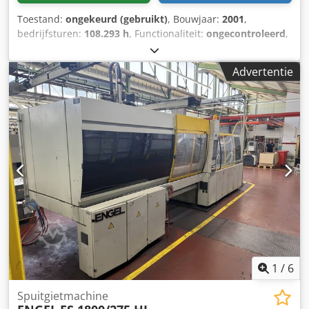
Toestand:
ongekeurd (gebruikt)
, Bouwjaar:
2001
,
bedrijfsturen:
108.293 h
, Functionaliteit:
ongecontroleerd
,
machine-/voertuignummer:
45069
, totale lengte:
9.000
mm
, totale breedte:
2.300 mm
, totale hoogte:
2.500 mm
,
Advertentie
totaalgewicht:
33.500 kg
, Afhandeling is inbegrepen in de
prijs. Automatisering is niet inbegrepen in de installatie. Er
wordt een gebruikte machine verkocht, afkomstig uit een
vestiging die wordt gesloten. Csdezrd Tpopfx Am Aorf
Verkoop onder uitsluiting van elke aansprakelijkheid voor
materiële gebreken. De machine is niet gecontroleerd,
maar was tot het einde toe operationeel.
1
/
6
Spuitgietmachine