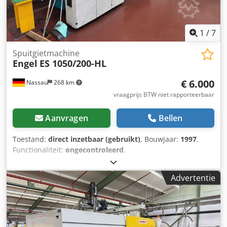
1
/
7
Spuitgietmachine
Engel
ES 1050/200-HL
€ 6.000
Nassau
268 km
vraagprijs BTW niet rapporteerbaar
Aanvragen
Bellen
Toestand:
direct inzetbaar (gebruikt)
, Bouwjaar:
1997
,
Functionaliteit:
ongecontroleerd
,
machine-/voertuignummer:
39951
, totaalgewicht:
13.400
kg
, Inclusief lineaire robot en randapparatuur. Te koop:
Advertentie
een gebruikte machine, afkomstig uit een bedrijf dat haar
locatie heeft gesloten. Crodpfxszrd Ruo Am Asf Verkoop
onder uitsluiting van elke aansprakelijkheid voor materiële
gebreken. De machine is niet getest, maar was tot het
einde operationeel.