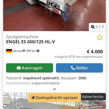
1
/
7
Spuitgietmachine
ENGEL
ES 650/125 HL-V
€ 4.000
Nassau
268 km
vraagprijs BTW niet rapporteerbaar
Aanvragen
Bellen
Toestand:
ongekeurd (gebruikt)
, Bouwjaar:
2000
,
Functionaliteit:
ongecontroleerd
,
machine-/voertuignummer:
43227
, totale lengte:
6.000
mm
, totale breedte:
2.000 mm
, totale hoogte:
2.000 mm
,
Advertentie
Zoekopdracht opslaan
Gewicht circa 9000 kg. Te koop: een gebruikte machine,
afkomstig uit een opheffingspartij. Verkoop onder
uitsluiting van elke aansprakelijkheid voor materiële