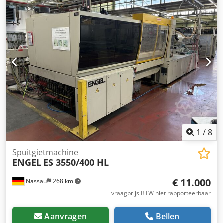
inclusief lineaire robot. Automatisering is niet inbegrepen,
maar kan op verzoek worden aangeschaft. Csdpszrd Ugofx
Am Aerf Automatisering is geïntegreerd,
programmeerwerkzaamheden kunnen nodig zijn. Wordt
verkocht: een gebruikte machine die afkomstig is uit een
bedrijf dat zijn locatie heeft gesloten. Verkoop onder
uitsluiting van alle aansprakelijkheid voor materiële
gebreken. De machine is niet getest, maar was tot het
einde toe operationeel.
1
/
8
Spuitgietmachine
ENGEL
ES 3550/400 HL
€ 11.000
Nassau
268 km
vraagprijs BTW niet rapporteerbaar
Aanvragen
Bellen