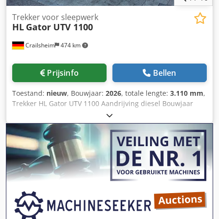
Trekker voor sleepwerk
HL
Gator UTV 1100
Crailsheim
474 km
Prijsinfo
Bellen
Toestand:
nieuw
, Bouwjaar:
2026
, totale lengte:
3.110 mm
,
Trekker HL Gator UTV 1100 Aandrijving diesel Bouwjaar
2026 Cjdpfx Amszh Ra Us Ajrf