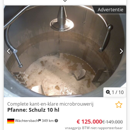
Aorf -Prijs: per stuk -Aantal: 1x beschikbaar -Maten:
Advertentie
300/240/H180 mm -gewicht: 19,8 kg
1
/
10
Complete kant-en-klare microbrouwerij
Pfanne: Schulz 10 hl
€ 125.000
Wächtersbach
349 km
€ 149.000
vraagprijs BTW niet rapporteerbaar