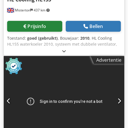
Misterton
437 km
Prijsinfo
Bellen
Toestand:
goed (gebruikt)
, Bouwjaar:
2010
, HL Cooling
HL155 waterkoeler 2010, systeem met dubbele ventilator,
instelbare temperatuurregeling, zie het typeplaatje voor
alle specificaties, 3-fase. Crodpfowxlmaox Am Aof
Advertentie