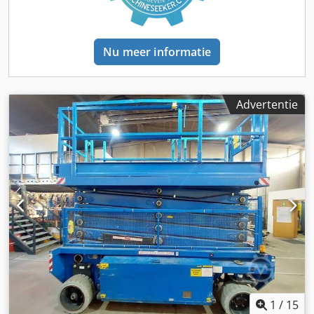
Nu meer informatie
Advertentie
1
/
15