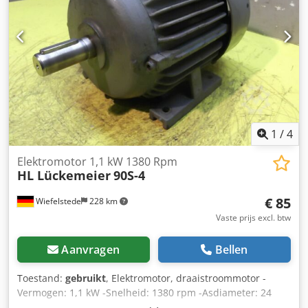
1
/
4
Elektromotor 1,1 kW 1380 Rpm
HL Lückemeier
90S-4
€ 85
Wiefelstede
228 km
Vaste prijs excl. btw
Aanvragen
Bellen
Toestand:
gebruikt
, Elektromotor, draaistroommotor -
Vermogen: 1,1 kW -Snelheid: 1380 rpm -Asdiameter: 24
mm -Bouw: B3 -Beschermingsklasse: - Codpfx Aodkdk Som