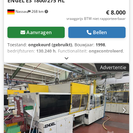
ENGEL
ES 1800/275 HL
€ 8.000
Nassau
268 km
vraagprijs BTW niet rapporteerbaar
Aanvragen
Bellen
Toestand:
ongekeurd (gebruikt)
, Bouwjaar:
1998
,
bedrijfsturen:
130.240 h
, Functionaliteit:
ongecontroleerd
,
machine-/voertuignummer:
34477
, totale lengte:
8.000
mm
, totale breedte:
2.200 mm
, totale hoogte:
2.500 mm
,
Advertentie
totaalgewicht:
21.000 kg
, inclusief handling-lineaire robot
Crsdpfxszrd Aqo Am Ajf Te koop: een gebruikte machine,
afkomstig uit een bedrijf dat zijn locatie heeft gesloten.
Verkoop onder uitsluiting van enige aansprakelijkheid voor
materiële gebreken. De machine is niet getest, maar was
tot het einde toe operationeel.