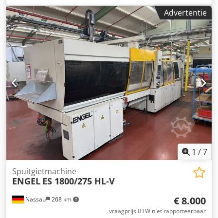
mm
, totale breedte:
2.200 mm
, totale hoogte:
2.500 mm
,
Advertentie
totaalgewicht:
21.000 kg
, inclusief lineaire robot Wordt
verkocht: een gebruikte machine, afkomstig uit een
vestiging die gesloten is. Cedpfx Amozrdl So Ajrf Verkoop
onder uitsluiting van enige aansprakelijkheid voor
materiële gebreken. De machine is niet getest, maar was
tot het einde toe operationeel.
1
/
7
Spuitgietmachine
ENGEL
ES 1800/275 HL-V
€ 8.000
Nassau
268 km
vraagprijs BTW niet rapporteerbaar