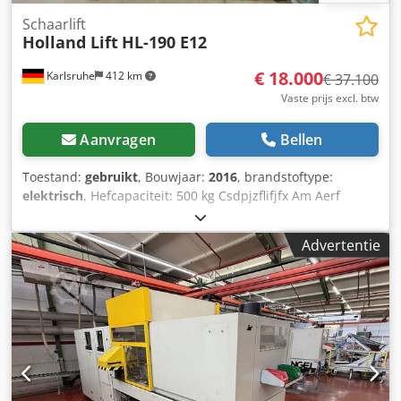
Schaarlift
Holland Lift
HL-190 E12
€ 18.000
Karlsruhe
412 km
€ 37.100
Vaste prijs excl. btw
Aanvragen
Bellen
Toestand:
gebruikt
, Bouwjaar:
2016
, brandstoftype:
elektrisch
, Hefcapaciteit: 500 kg Csdpjzflifjfx Am Aerf
Neem contact op met het gebruikte apparatuurcentrum
voor meer informatie.
Advertentie