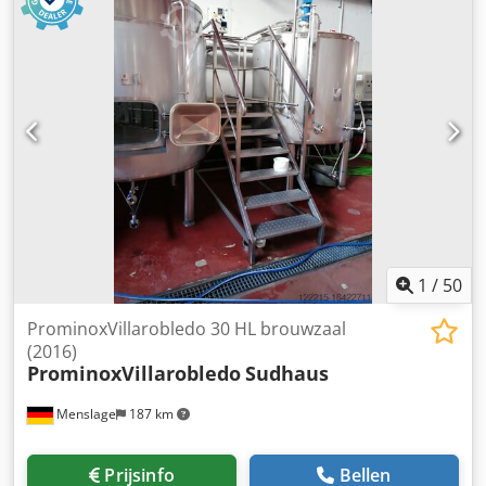
ABS (Anti Blokkeer Systeem), ASR (Anti Slip Regeling), PTO,
PTO soort: 1, Start accu, Centrale vergrendeling,
Zitplaatsen: 2, Stoelopstelling: 1+1, Stoelbekleding: stof,
Stoel verstelling: Handmatig, HL,ADR
EXIII,FL,Durabright,standklima = Meer informatie =
Transmissie Transmissie: SCA, 12 versnellingen, Automaat
Asconfiguratie Bandenmaat: 315/70R22,5 Remmen:
schijfremmen As 1: Meesturend; Bandenprofiel links: 13
mm; Bandenprofiel rechts: 14 mm; Vering: bladvering As 2:
Dubbellucht; Bandenprofiel linksbinnen: 5 mm;
Bandenprofiel linksbuiten: 7 mm; Bandenprofiel
rechtsbinnen: 5 mm; Bandenprofiel rechtsbuiten: 6 mm;
Vering: luchtvering Gewichten Ledig gewicht: 7.804 kg
1
/
50
Laadvermogen: 11.196 kg GVW: 19.000 kg Interieur Aantal
zitplaatsen: 2 Staat Technische staat: goed Optische staat:
ProminoxVillarobledo 30 HL brouwzaal
goed Schade: schadevrij Aantal sleutels: 2 Financiële
(2016)
informatie Leaseprijs: € 990 p/m (default, 60 maanden);
ProminoxVillarobledo
Sudhaus
informeer naar de mogelijkheden en voorwaarden Cedpfx
Ajyzmpzsm Aerf Identificatie Kenteken: BD-059-R =
Menslage
187 km
Bedrijfsinformatie = Waarom u bij KLEYN koopt? Die keus is
simpel: 1200 Gebruikte vrachtwagens, trekkers, opleggers
Prijsinfo
Bellen
en aanhangers op 1 locatie met alle merken. Op onze