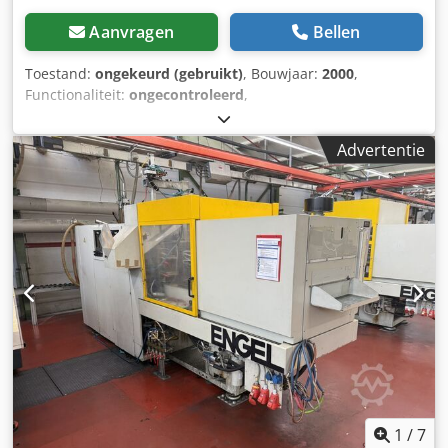
Aanvragen
Bellen
Toestand:
ongekeurd (gebruikt)
, Bouwjaar:
2000
,
Functionaliteit:
ongecontroleerd
,
machine-/voertuignummer:
43222
, totale hoogte:
2.500
mm
, totaalgewicht:
20.000 kg
, Te koop: een gebruikte
Advertentie
machine, afkomstig uit een bedrijf dat zijn locatie heeft
gesloten. Cedpfx Ajzrdhysm Aorf Verkoop onder uitsluiting
van elke aansprakelijkheid voor materiële gebreken. De
machine is niet getest, maar was tot het einde toe
operationeel.
1
/
7