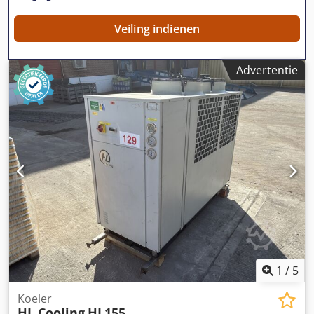
Veiling indienen
Advertentie
1
/
5
Koeler
HL Cooling
HL155