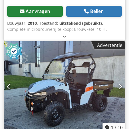
Aanvragen
Bellen
Bouwjaar:
2010
, Toestand:
uitstekend (gebruikt)
,
Complete microbrouwerij te koop: Brouwketel 10 HL:
Hoogwaardige Schulz brouwketel, dubbelwandig met
chocoladeproces, lauter tun en whirlpool, compleet
Advertentie
leidingwerk, slangen. Automatisch maischsysteem met
schakelkasten, regeling voor warmwaterverwarming,
moutmolen, kleine apparatuur. Gistingskelder: Wortkoeler,
ijswatertank, 5 open gisttanks 10 HL, 5 opslagtanks 20 HL, 3
serveertanks 10 HL. Wortpomp, slangen,
temperatuurregeling. Voorzetfilter, gistpan. Vatenkelder:
Hoogwaardige KEG-reiniger Siemens SPS, stoomgenerator.
Crjdsf Ni Rvepfx Am Aof Flessenkelder: Volautomatische
inline-vuller, 8-cijferig, zacht wiel, ronde flessenwasser
Veel accessoires, kleine onderdelen, slangen etc. Zonder
demontage, kranen en takels beschikbaar
1
/
10