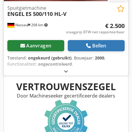
Spuitgietmachine
ENGEL
ES 500/110 HL-V
€ 2.500
Nassau
268 km
vraagprijs BTW niet rapporteerbaar
Aanvragen
Bellen
Toestand:
ongekeurd (gebruikt)
, Bouwjaar:
2000
,
Functionaliteit:
ongecontroleerd
,
machine-/voertuignummer:
43225
, totale lengte:
5.500
mm
, totale breedte:
2.000 mm
, totaalgewicht:
6.000 kg
,
kleine bedieningshandeling in de machine geïntegreerd Te
VERTROUWENSZEGEL
koop aangeboden: een gebruikte machine uit een locatie-
ontmanteling. Credpfx Amezrb Spj Aef Verkoop onder
Door Machineseeker gecertificeerde dealers
uitsluiting van alle aansprakelijkheid voor eventuele
materiële gebreken. De machine is niet getest, maar was
tot het einde toe operationeel.