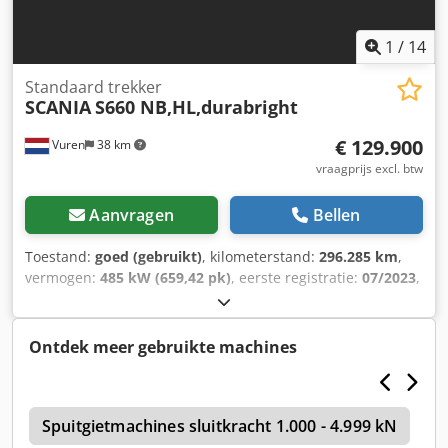
1
/
14
Standaard trekker
SCANIA
S660 NB,HL,durabright
€ 129.900
Vuren
38 km
vraagprijs excl. btw
Aanvragen
Bellen
Toestand:
goed (gebruikt)
, kilometerstand:
296.285 km
,
vermogen:
485 kW (659,42 pk)
, eerste registratie:
07/2023
,
brandstoftype:
diesel
, bandenmaten:
385/65R22,5
,
asconfiguratie:
4x2
, wielbasis:
3.750 mm
, brandstof:
diesel
, remmen:
retarder
, kleur:
blauw
,
Ontdek meer gebruikte machines
bestuurderscabine:
dagcabine
, soort overbrenging:
automatisch
, aantal versnellingen:
12
, emissieklasse:
Euro
6
, ophanging:
lucht
, totale lengte:
6.110 mm
, totale
f
breedte:
Spuitgietmachines sluitkracht 1.000 - 4.999 kN
2.550 mm
, totale hoogte:
4.040 mm
, Bouwjaar:
E
2023
, Uitrusting:
ABS, Bluetooth, airconditioning, centrale