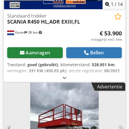
vrachtwagens, trekkers, opleggers en aanhangers op 1
1
/
14
locatie met alle merken. Op onze trucks tot 700.000
kilometer en 7 jaar is tot 1 jaar garantie mogelijk inclusief
Standaard trekker
afleverbeurt. In ons adviesgesprek zoeken we samen de
SCANIA
R450 HL,ADR EXIII,FL
best passende financiering. • Scherpe prijzen • Goede
service • Ruime, snel wisselende voorraad • Gekende
€ 53.900
Vuren
38 km
kwaliteit • 100+ Jaar fatsoenlijk koopmanschap • APK en
vraagprijs excl. btw
tachograaf ijken • Transport tot aan de deur mogelijk •
Vakkundige technische dienstverlening Bezoek onze
Aanvragen
Bellen
website en bekijk ons complete aanbod Lease mogelijk
Toestand:
goed (gebruikt)
, kilometerstand:
528.851 km
,
vermogen:
331 kW (450,03 pk)
, eerste registratie:
08/2021
,
brandstoftype:
diesel
, bandenmaten:
315/70R22,5
,
asconfiguratie:
4x2
, wielbasis:
3.750 mm
, brandstof:
Advertentie
diesel
, remmen:
retarder
, kleur:
wit
, bestuurderscabine:
dagcabine
, soort overbrenging:
automatisch
, aantal
versnellingen:
12
, emissieklasse:
Euro 6
, ophanging:
staal-
lucht
, totale lengte:
6.100 mm
, totale breedte:
2.550 mm
,
totale hoogte:
3.950 mm
, Bouwjaar:
2021
, Uitrusting:
ABS,
Bluetooth, airconditioning, centrale vergrendeling, cruise
control, elektrisch verstelbare spiegel, elektrische