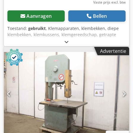
Vaste prijs excl. btw
Aanvragen
Bellen
Toestand:
gebruikt
, Klemapparaten, klembekken, diepe
klembekken, klemkussens, klemgereedschap, getrapte
klauwen, klemmen, klemmen, getrapt blok -Fabrikant: AMF,
universele opspanpadset in houten doos -
Advertentie
Ontwerp/afmetingen: zie foto's -Aantal: 3x set beschikbaar
-Prijs: per set -Afmetingen kist: 280/160/H40 mm -Totaal
gewicht: 7,0 kg/pc. Cjdju Npgqopfx Aqqoha