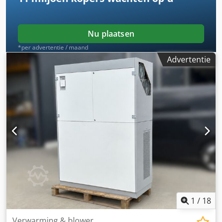
Nu plaatsen
*per advertentie / maand
Advertentie
1
/
18
Verwarming & blower