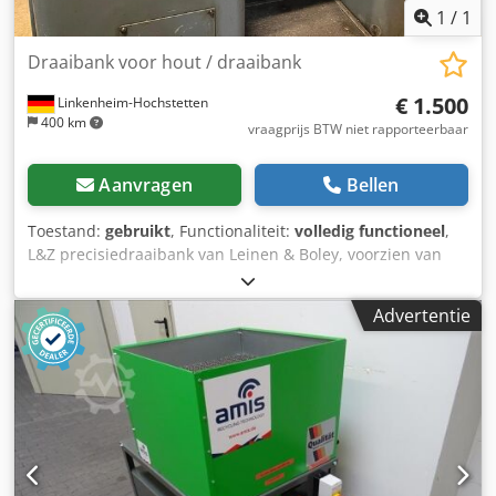
1
/
1
Draaibank voor hout / draaibank
€ 1.500
Linkenheim-Hochstetten
400 km
vraagprijs BTW niet rapporteerbaar
Aanvragen
Bellen
Toestand:
gebruikt
, Functionaliteit:
volledig functioneel
,
L&Z precisiedraaibank van Leinen & Boley, voorzien van
verlichting, snelwisselhoudersysteem Multifix, losse
center, koelvloeistofpomp, draaibeuk van 125 mm (165 mm
Advertentie
is ook mogelijk), draailengte van 500 mm, diverse
bijbehorende onderdelen, inclusief een 50 liter
compressor. Prijs: € 1500,00. Chodszpd T Dopfx Aqqoa