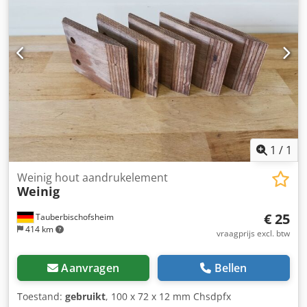
1
/
1
Weinig hout aandrukelement
Weinig
€ 25
Tauberbischofsheim
414 km
vraagprijs excl. btw
Aanvragen
Bellen
Toestand:
gebruikt
, 100 x 72 x 12 mm Chsdpfx