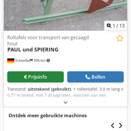
overgangsregeling voor bestaande voorraden. De
verplichting om achteraf digitale contactgegevens van de
fabrikant te registreren en weer te geven (zoals
bijvoorbeeld specifieke e-mailadressen) of moderne online
1
/
13
veiligheidswaarschuwingen in de advertentie, vervalt voor
dit artikel.
Roltafels voor transport van gezaagd
hout
PAUL und SPIERING
Scheeßel
306 km
Prijsinfo
Bellen
Toestand:
uitstekend (gebruikt)
, 1 rollentafel, 3,0 m lang x
0,77 m breed, met 7 draagrollen, voorzien van een
pneumatisch hef-uitlijnketting met wormwieloverbrenging
en balgcilinder, met een houten overdraagslede met
rubber draaiplateau voor eenpersoons-houtaanvoer, met 2
Ontdek meer gebruikte machines
opklapbare aanslagrollen voor plankhout afkomstig van de
bandsaw dat reeds aan één zijde is gekantrecht. 1