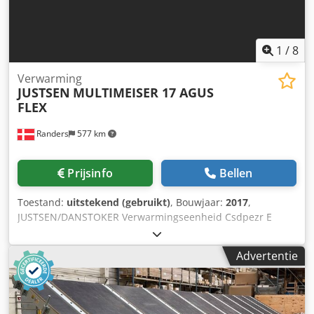
1
/
8
Verwarming
JUSTSEN
MULTIMEISER 17 AGUS
FLEX
Randers
577 km
Prijsinfo
Bellen
Toestand:
uitstekend (gebruikt)
, Bouwjaar:
2017
,
JUSTSEN/DANSTOKER Verwarmingseenheid Csdpezr E
Hqefx Aqqeha Maximaal verwarmingsvermogen: 1 MW
Toelaatbare druk: 4,0 bar Toelaatbare temperatuur: 110
Advertentie
graden Celsius Testdruk: 6,0 bar Inhoud: 2200 liter
Watergekoelde fundering Geschikt voor: houtsnippers,
houtafval, houtpellets, etc. Elektrische kast met PLC-
aanraakscherm Complete eenheid, nog aangesloten op het