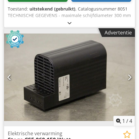
Toestand:
uitstekend (gebruikt)
, Catalogusnummer 8051
TECHNISCHE GEGEVENS - maximale schijfdiameter 300 mm
- spindeldiameter 30 mm - 2 beschermkappen voor de
schijf - pneumatische zaagbeweging (schijf beweegt
Advertentie
omhoog/omlaag) - zaagkoppen verstelbaar in een hoek van
45° - handmatige instelling van de afstand tussen de
zaagkoppen - minimale zaaglengte bij 90° 280 mm -
maximale zaaglengte bij 90° 3020 mm - zaaghoogte bij 90
graden 90 mm - 2 pneumatische spanblokken -
bedieningspedaal - materiaalsteun - hoofdmotor 2 x 2 kW -
diameter afzuigstuk 2 x 60 mm - afmetingen l/b/h 3520 x
900 x 1450 mm - gewicht circa 500 kg VOORDELEN – niet
geverfd – kantelbare zaagkoppen – DTR-documentatie
Netto prijs: 15.900 PLN Netto prijs: 3.790 EUR, afhankelijk
van de wisselkoers van 4,20 EUR (Prijzen kunnen variëren
bij grotere schommelingen) Chsdezrwrfspfx Aqqoa –
gebruikte zaag, zeer goede staat
1
/
4
Elektrische verwarming