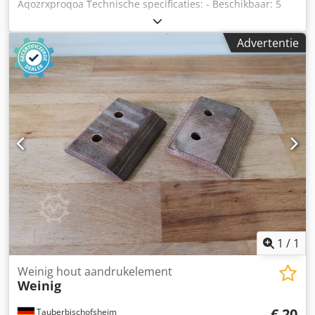
Aqozrxproqoa Technische specificaties: - Beschikbaar: 5
Advertentie
1
/
1
Weinig hout aandrukelement
Weinig
€ 20
Tauberbischofsheim