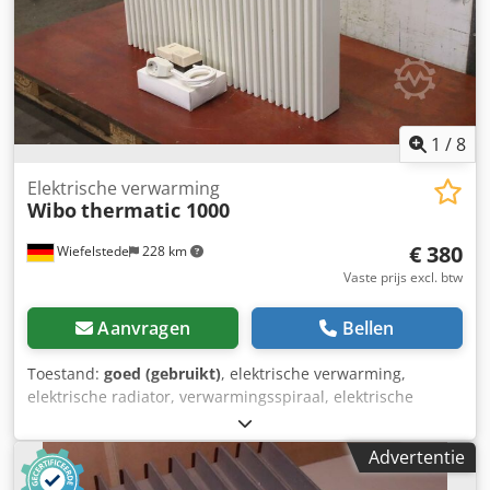
1
/
8
Elektrische verwarming
Wibo
thermatic 1000
€ 380
Wiefelstede
228 km
Vaste prijs excl. btw
Aanvragen
Bellen
Toestand:
goed (gebruikt)
, elektrische verwarming,
elektrische radiator, verwarmingsspiraal, elektrische
verwarming, oppervlakteopslagverwarming,
oppervlakteverwarming -Fabrikant: Wibo,
Advertentie
paneelverwarming type thermatic 1000 met thermostaat -
Vermogen: 1000 Watt Chodpfx Aqeudqcysqja -Spanning: