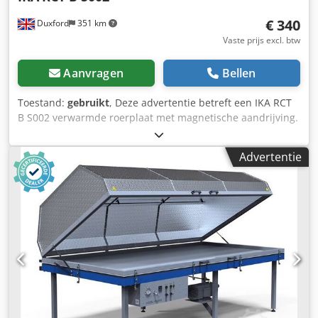
€ 340
Duxford
351 km
Vaste prijs excl. btw
Aanvragen
Bellen
Toestand:
gebruikt
, Deze advertentie betreft een IKA RCT
B S002 verwarmde roerplaat met magnetische aandrijving.
Het apparaat is volledig functioneel en direct inzetbaar. De
IKA RCT Basic roerplaat met magnetische aandrijving is
Advertentie
een veelzijdig en betrouwbaar laboratoriumapparaat dat
nauwkeurig roeren combineert met geïntegreerde
verwarmingsmogelijkheden. Het is ontworpen voor diverse
laboratoriumtoepassingen en garandeert consistente
prestaties, veiligheid en gebruiksgemak. Belangrijkste
kenmerken: Breed snelheids- en temperatuurbereik:
Dankzij een krachtige motor kan het apparaat een breed
scala aan roersnelheden aan en werkt het met instelbare
temperaturen van de verwarmingsplaat tussen 50°C en
310°C. Digitaal display voor nauwkeurigheid: Maakt een
exacte instelling van temperatuur en snelheid mogelijk,