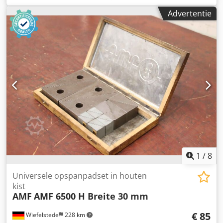
bottenbandschuurmachine, slagerszaag -Fabrikant: Reich,
Advertentie
bandzaag/tafelzaag met onderstel -Motor: Dietz 0,8 kW -
Zaagbreedte: max. 200 mm -Zaaghoogte: max. 275 mm
Chedpoyvrd Tefx Aqqja -Zaagband: lengte 2200 mm -
Afmetingen: 830/720/H1715 mm -Gewicht: 114 kg
1
/
8
Universele opspanpadset in houten
kist
AMF
AMF 6500 H Breite 30 mm
€ 85
Wiefelstede
228 km