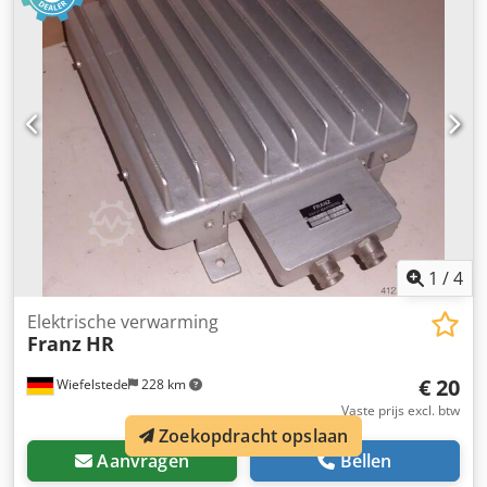
220 V -Aantal: 2x verwarming beschikbaar -Prijs: per stuk -
Afmetingen: 800/110/H620 mm -Gewicht: 20 kg/stuk
1
/
4
Elektrische verwarming
Franz
HR
€ 20
Wiefelstede
228 km
Vaste prijs excl. btw
Zoekopdracht opslaan
Aanvragen
Bellen