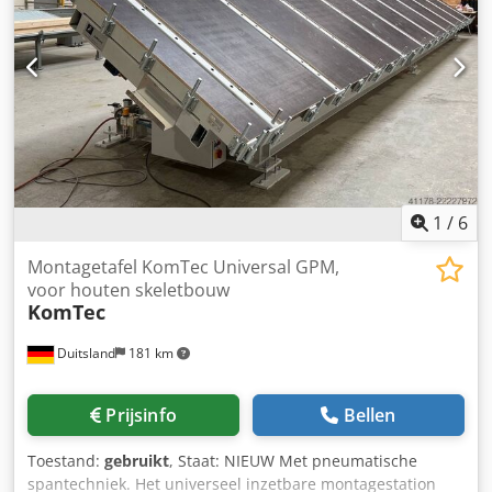
elektriciteitsnet. Op aanvraag kan de werking van het
apparaat worden gecontroleerd.
1
/
6
Montagetafel KomTec Universal GPM,
voor houten skeletbouw
KomTec
Duitsland
181 km
Prijsinfo
Bellen
Toestand:
gebruikt
, Staat: NIEUW Met pneumatische
spantechniek. Het universeel inzetbare montagestation