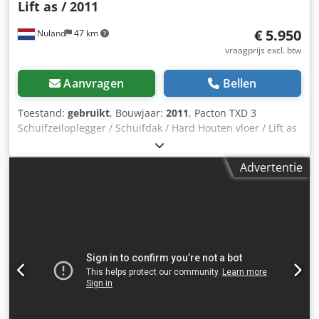
Lift as / 2011
€ 5.950
Nuland
47 km
vraagprijs excl. btw
Aanvragen
Bellen
Toestand:
gebruikt
, Bouwjaar:
2011
, Pacton TXD 3
Schuifzeiloplegger / Schuifdak / Hard Houten vloer / Lift as
/ 2011 RVS Kist, Sliding roof Hard Wood Floor Lift Axle Video
kan gestuurd worden via Whatsapp. Doorlopende
Advertentie
voorraad, zie website. Prijzen zijn af Nuland. Van de Wert
Trading B.V. heeft een wisselende voorraad van machines,
truck, trailers en aanbouwdelen. Al onze leveringen zijn
tegen handelsprijzen in AS-IS condities zonder garanties.
(zie onze algemene voorwaarden) Voor een bezichtiging
en/of proefrit kunt u vrijblijvend een afspraak maken. Bel
even vooraf wij zijn niet constant aanwezig. Chodpozki
Agefx Aqqsa Van de Wert Trading B.V. Bedrijfsstraat 3 5391
LR Nuland