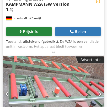
KAMPMANN
WZA (SW Version
1.1)
Brunsbek
372 km
Prijsinfo
Bellen
Toestand:
uitstekend (gebruikt)
, De WZA is een ventilatie-
unit in kastvorm. Het apparaat biedt toevoer- en
afvoermogelijkheden, met geïntegreerde warmte- en
vochtafwisseling. De toevoer van buitenlucht geschiedt via
Advertentie
een aansluiting op de gevel. Chodpfszr Rflox Aqqsa De
apparaten zijn in 2023 in gebruik genomen, maar slechts
ongeveer 1 tot 1,5 jaar gebruikt. In totaal zijn er 6 stuks
beschikbaar. Een gezamenlijke verkoop wordt de voorkeur
gegeven, maar een individuele verkoop is ook mogelijk.
Juridische opmerking betreffende de productveiligheid
(GPSR): Dit product is aantoonbaar vóór 13 december 2024
op legale wijze in de Europese Unie op de markt gebracht.
Daarom valt het, op grond van artikel 54 van de EU-
verordening 2023/988 (GPSR), onder de wettelijke