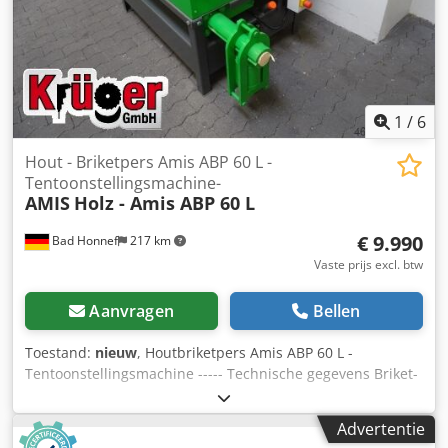
1
/
6
Hout - Briketpers Amis ABP 60 L -
Tentoonstellingsmachine-
AMIS
Holz - Amis ABP 60 L
€ 9.990
Bad Honnef
217 km
Vaste prijs excl. btw
Aanvragen
Bellen
Toestand:
nieuw
, Houtbriketpers Amis ABP 60 L -
Tentoonstellingsmachine ----- Technische gegevens Briket-
Ø: 60 mm, Hydraulisch aggregaat 3 kW: 140 bar, Spanning:
400 V, frequentie: 50 Hz, Zekering: 16 A, Capaciteit ca.: 20-
Advertentie
35 kg/u, Gewicht ca.: 300 kg - Eenvoudige bediening -