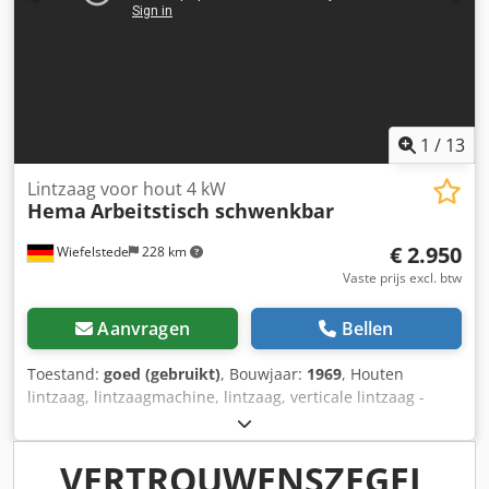
1
/
13
Lintzaag voor hout 4 kW
Hema
Arbeitstisch schwenkbar
€ 2.950
Wiefelstede
228 km
Vaste prijs excl. btw
Aanvragen
Bellen
Toestand:
goed (gebruikt)
, Bouwjaar:
1969
, Houten
lintzaag, lintzaagmachine, lintzaag, verticale lintzaag -
Fabrikant: Hema Paul en Gotthilf Heermann, verticale
lintzaag -Type: helaas zonder typeaanduiding -Aandrijving:
4 kW - Snijbreedte: max. 785 mm -Maaihoogte: max.475
VERTROUWENSZEGEL
mm Cjdpjh N Thwsfx Aqqjha -Zaagband: lengte 5600 mm -