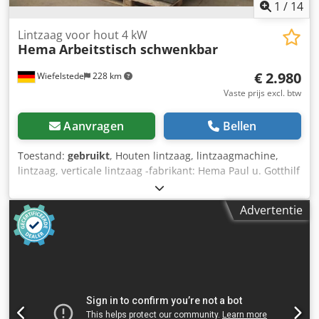
1
/
14
Lintzaag voor hout 4 kW
Hema
Arbeitstisch schwenkbar
€ 2.980
Wiefelstede
228 km
Vaste prijs excl. btw
Aanvragen
Bellen
Toestand:
gebruikt
, Houten lintzaag, lintzaagmachine,
lintzaag, verticale lintzaag -fabrikant: Hema Paul u. Gotthilf
Heermann, verticale lintzaag Chsdjkia T Ujpfx Aqqsa -type:
helaas zonder typeaanduiding -aandrijving: 4 kW -
Advertentie
zaagbreedte: max.770 mm -zaaghoogte: max.400 mm -
Zaagband: lengte 5330 mm -Werktafel: zwenkbaar -
afmetingen: 1470/935/H2390 mm -Gewicht totaal: 743 kg