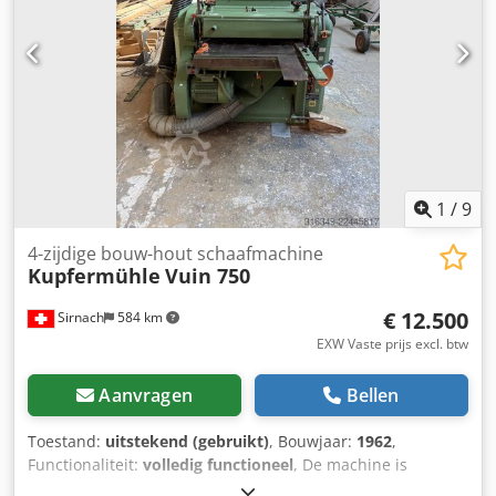
foutcodes voor een eenvoudige probleemoplossing.
uitgerust met temperatuurregeling Rubber membraan 2.5
mm Tafelblad is gemaakt van kunststof 12 mm Olie-vrij
Becker vacuümpomp 25 m3/h Het controlesysteem van de
vacuüm / Tankinhalr 15 l Werkvlak: 3000x1500mm
Verwarming systeemtemperatuur: Max 60 graden C
Chsdpfsdvltysx Aqqsa Verwarmingssysteem: KW 4,5
Uitvoer pomp: 0,75 KW Vacuüm pomp capaciteit: 25 m3/h
Rubber membraan Afmetingen buitenkant: 3100 x 1650 x
1600 mm Gewicht: 450 kg Locatie: Korting op de plank
1
/
9
54634 Bitburg -Vrije lading-
4-zijdige bouw-hout schaafmachine
Kupfermühle
Vuin 750
€ 12.500
Sirnach
584 km
EXW Vaste prijs excl. btw
Aanvragen
Bellen
Toestand:
uitstekend (gebruikt)
, Bouwjaar:
1962
,
Functionaliteit:
volledig functioneel
, De machine is
operationeel en uitgerust met verstelbare afwerk- en