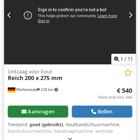
1
/
11
Lintzaag voor hout
Reich
200 x 275 mm
€ 540
Wiefelstede
228 km
Vaste prijs excl. btw
Aanvragen
Bellen
Toestand:
goed (gebruikt)
, Houtbandschuurmachine,
bandschuurmachine, bandzaagmachine, verticale
bandzaag, bottenzaag, tafelzaag,