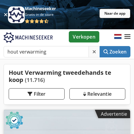
Machineseeker
Naar de app
Gratis in de store
Verkopen
Zoeken
Hout Verwarming tweedehands te
koop
(11.716)
Filter
Relevantie
Advertentie