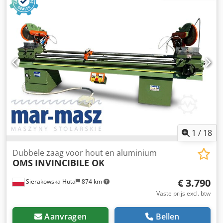
Hydraulische bediening - Briketdiameter 60 mm -
Briketlengte naar wens instelbaar (max. 60 mm) - Motor
uitgerust met motorbeveiligingsschakelaar en noodstop -
Geen elektronische componenten zoals regelaars,
sensoren en sensoren of ingewikkelde regelingen - Grote
opslagcontainer - Gehard brikettang - Vervangbare
persstang - Persen zonder toevoeging van additieven -
Dankzij de voorcompressor kunnen ook Csdpfxju R Sxxe
Aqqoha ook volumineuze spanen verwerkt worden - Geen
instelwerk of drukcontrole van de druk nodig - Nieuwe
tentoonstellingsmachine -
1
/
18
Dubbele zaag voor hout en aluminium
OMS
INVINCIBILE OK
€ 3.790
Sierakowska Huta
874 km
Vaste prijs excl. btw
Aanvragen
Bellen