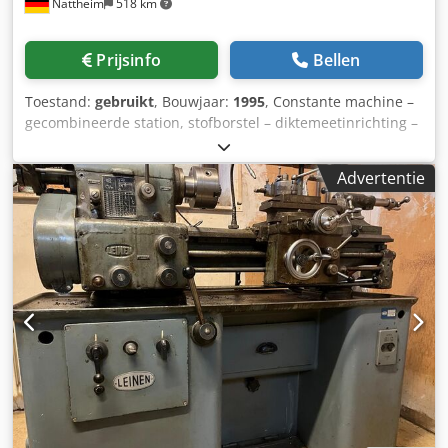
Nattheim
518 km
bediening van de functies gebeurt via een drukknopkast. -
Aan beide kopse kanten van het station is een
persluchtaansluiting en een stopcontact geïnstalleerd en
Prijsinfo
Bellen
aan de lange zijde van het station zijn telkens 2
stopcontacten en 2 persluchtaansluitingen voor het
Toestand:
gebruikt
, Bouwjaar:
1995
, Constante machine –
aansluiten van handgereedschappen aanwezig. - De
gecombineerde station, stofborstel – diktemeetinrichting –
stations zijn modulair opgebouwd, zodat ze direct of later
elektronische enkele segment schuurpad MCS-systeem
met een volgstation tot een complete kiepinstallatie
Weber 32 mm – gegroefde stalen kalibreerwals –
kunnen worden uitgebreid. Op afbeelding 3 ziet u een
Advertentie
bandafblaas – vacuümtapijt Schuurbreedte: 1100 mm
kiepstation. - Verdere opties: montagemesa zonder
Aandrijving: 15 kW Doorvoer ca. 1,1 kW Hoogteverstelling
kantelfunctie, geperforeerde platen, andere
0,25 kW Schuurbandafmetingen: 1150 x 2500 mm
werkafmetingen op aanvraag. Werkbereik: - Maximale
Maximale werkstukdikte: 150 mm Machinebreedte: 1700
elementgrootte (B x H): 12.000 x 3.800 mm - Minimale
mm Machinelengte: 2000 mm Machinehoogte: 2160 + 150
elementgrootte (B x H): 1.000 x 100 mm - Slag van de
mm Machinegewicht: 1900 kg Werkhoogte constant: 850
spancilinders: 320 mm - Aanslag-/insteekbouthoogte: 120
mm Aanzuigmond: band 180 mm / borstel 120 mm
mm - Werkhoogte: ca. 700 mm - Kleur: RAL 7035 lichtgrijs
Afzuigcapaciteit: 0,74 m³/s Aansluitwaarde: 23 kW
Csdszhnafepfx Aqqeha
Persluchtaansluiting: 7 bar Doorvoersnelheid: 3-15 m/min.
Bedrijfsuren: 7000 uur Opslaglocatie: Nattheim Cedpfjx
Twcpsx Aqqoha