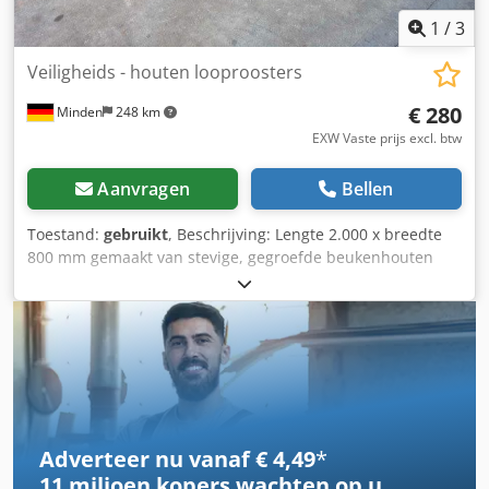
1
/
3
Veiligheids - houten looproosters
€ 280
Minden
248 km
EXW Vaste prijs excl. btw
Aanvragen
Bellen
Toestand:
gebruikt
, Beschrijving: Lengte 2.000 x breedte
800 mm gemaakt van stevige, gegroefde beukenhouten
latten voorzien van een drievoudig geleidingsprofiel
Chedpfxozrfn Us Aqqea hoogte 50 mm gewicht ca. 32 kg
Adverteer nu vanaf € 4,49
*
11 miljoen kopers
wachten op u