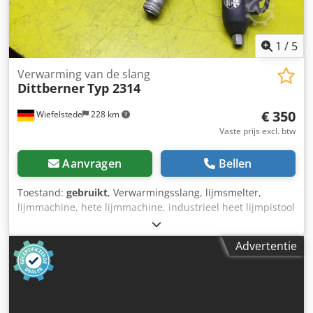
1
/
5
Verwarming van de slang
Dittberner
Typ 2314
€ 350
Wiefelstede
228 km
Vaste prijs excl. btw
Aanvragen
Bellen
Toestand:
gebruikt
, Verwarmingsslang, lijmsmelter,
lijmmachine, hete lijmmachine, industrieel heet lijmpistool
-Type: 2314 -Aansluiting: 220 V 210 W Chedpfx
Aockgiqjqqsa -Verwarmingsvermogen: -Totale lengte: 1500
Advertentie
mm -Prijs: per stuk -Aantal: 2x beschikbaar -gewicht: 2,2 kg