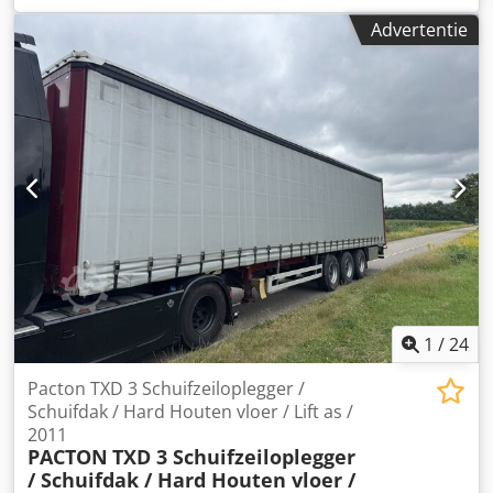
radiusmeetinstrumenten. Cedpfx Aqozp U D Heqsha
Advertentie
Technische gegevens: Fabrikant: Kupfermühle Type: VUIN
750 Bouwjaar: 1962 Machinenummer: 8170 Werkbreedte:
750 mm Werkhoogte: tot 200 mm Schaafkoppen: 140 × 200
mm Verstelbare afwerk- en radiusmeetinstrumenten
Aangedreven invoerrol Segmentvormige drukbal
Elektrische hoogteverstelling Afzuigbuizen inclusief
opvangcollector Staat: operationeel Zware, duurzame
machineconstructie voor gebruik in timmerwerkplaatsen,
zagerijen en bedrijven die bouwmaterialen bewerken.
Bezichtiging en proefdraai zijn na afspraak mogelijk.
1
/
24
Pacton TXD 3 Schuifzeiloplegger /
Schuifdak / Hard Houten vloer / Lift as /
2011
PACTON
TXD 3 Schuifzeiloplegger
/ Schuifdak / Hard Houten vloer /