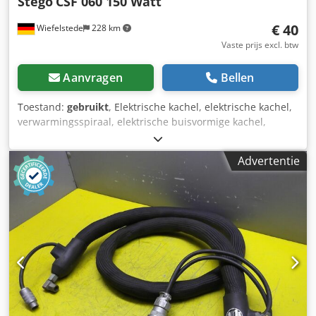
Stego
CSF 060 150 Watt
€ 40
Wiefelstede
228 km
Vaste prijs excl. btw
Aanvragen
Bellen
Toestand:
gebruikt
, Elektrische kachel, elektrische kachel,
verwarmingsspiraal, elektrische buisvormige kachel,
aanraakbare halfgeleiderverwarmer,
schakelkastverwarmer -Fabrikant: Stego, schakelkast
Advertentie
verwarming -Type: CSF 060 -Power: 150 watt Cedpsf
Rluqofx Aqqsha -Voltage: 120-240 V -Afmetingen:
150/60/H90 mm -Gewicht: 0.4 kg