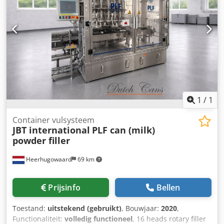
1
/
1
Container vulsysteem
JBT international
PLF can (milk)
powder filler
Heerhugowaard
69 km
Prijsinfo
Bellen
Toestand:
uitstekend (gebruikt)
, Bouwjaar:
2020
,
Functionaliteit:
volledig functioneel
, 16 heads rotary filler