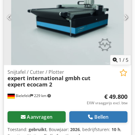
wijnflessen (75cl) - Afmetingen: L. 200 cm - B. 150 cm - H.
250 cm Dwjdpfx Acjwhk Dvsija Leveringsomvang -
Draadbeugel-aanbrenger - Bedieningsplatformen
1
/
5
Snijtafel / Cutter / Plotter
expert international gmbh
cut
expert ecocam 2
€ 49.800
Bielefeld
229 km
EXW vraagprijs excl. btw
Aanvragen
Bellen
Toestand:
gebruikt
, Bouwjaar:
2026
, bedrijfsturen:
10 h
,