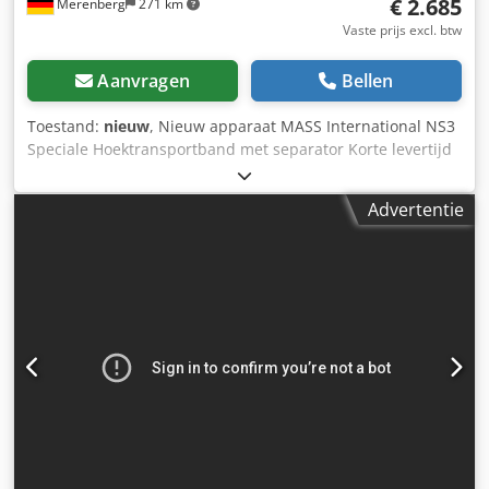
€ 2.685
Merenberg
271 km
Vaste prijs excl. btw
Aanvragen
Bellen
Toestand:
nieuw
, Nieuw apparaat MASS International NS3
Speciale Hoektransportband met separator Korte levertijd
mogelijk Voorbeeld zoals afgebeeld: L-transportband met
dubbele rollen-separator Instortdeel 600 mm Stijggedeelte
Advertentie
1300 mm Effectieve breedte 450 mm Buitenbreedte 505
mm (zonder motor) Verstelbare afgiftehoogte 750 - 1050
mm Instelbare hoek in het instortdeel en de helling PU
band zwart met meenemers Meenemerhoogte 20 mm
Afstand tussen meenemers 500 mm Bandsnelheid 3
m/min Verrijdbaar op zwenkbare geremde wielen
Zijdelingse opvangplaten in het instortdeel Dwsdod
Tidxspfx Acija Optioneel ook leverbaar als
hoektransportband met Supergrip band en separator (zie
laatste twee foto's) Dubbele rollen-separator met
afgedekte riemaandrijving Voorzien van Super Grip
Verstelbare uitvalgoot