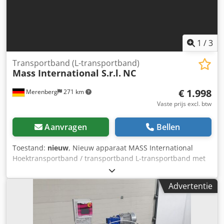
1
/
3
Transportband (L-transportband)
Mass International S.r.l.
NC
€ 1.998
Merenberg
271 km
Vaste prijs excl. btw
Aanvragen
Bellen
Toestand:
nieuw
, Nieuw apparaat MASS International
Hoektransportband / transportband L-transportband met
vaste hoek van 35° Op korte termijn leverbaar MASS
International Hoektransportband NC1 Transportband met
Advertentie
vaste hoek en opvangplaten in het invoergedeelte
Voorbeeld zoals afgebeeld: NC 1 Invoergedeelte 600 mm
Stijggedeelte 1300 mm Nuttige breedte 250 mm
Buitenbreedte 305 mm (zonder motor) Hoogte-uitvoer