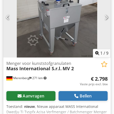
verstelbaar van 750 - 1050 mm Vaste hoek tussen invoer-
en stijggedeelte Hellingshoek variabel instelbaar Dwarslat
hoogte 30 mm Afstand tussen dwarslatten 500 mm
Bandsnelheid 3 m/min Mobiel op zwenkbare stopwielen
Dwodohm Axgepfx Acisa Optioneel: Andere afmetingen zie
standaard leverlijst Afmetingen op klantspecificatie FDA-
conforme band Aangepaste bandsnelheid etc.
1
/
9
Menger voor kunststofgranulaten
Mass International S.r.l.
MV 2
€ 2.798
Merenberg
271 km
Vaste prijs excl. btw
Aanvragen
Bellen
Toestand:
nieuw
, Nieuw apparaat MASS International
Dwedju Ti Tvspfx Acisa Verfmenger / Batchmenger Menger