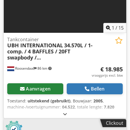
aanbiedingsprijs geldt voor de NS1. Andere
hoektransporteurs in verschillende afmetingen bestelbaar,
zie lijst op afbeelding 2. Afmetingen naar klantwens zijn
geen probleem.
1
/
15
Tankcontainer
UBH INTERNATIONAL
34.570L / 1-
comp. / 4 BAFFLES / 20FT
swapbody /...
€ 18.985
Roosendaal
86 km
vraagprijs excl. btw
Aanvragen
Bellen
Toestand:
uitstekend (gebruikt)
, Bouwjaar:
2005
,
machine-/voertuignummer:
04.522
, totale lengte:
7.820
mm
, totale breedte:
2.550 mm
, totale hoogte:
2.670 mm
,
2005 UBH INTERNATIONAL 20FT SWAP BODY tankcontainer
Clickout
34.570L / 1 compartiment / 4 schotten, 5 deksels UN