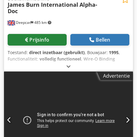
James Burn International
Alpha-
Doc
Deepcar
485 km
Prijsinfo
Bellen
Toestand:
direct inzetbaar (gebruikt)
, Bouwjaar:
1995
,
Functionaliteit:
volledig functioneel
, Wire-O Binding
automatische papierperforeermachine voor A4 & A5 vellen.
Maximaal velformaat 360mm x 330mm Minimaal
Advertentie
velformaat 138mm x 138mm Papiervoorraad 50gsm tot
350gsm Perforeren tot 30.000 - 40.000 vellen per uur
Velhefhoogte instelbaar van 0,5 mm tot 1 mm
Stroomvereisten 230v eenfase 50 Hz Andere beschikbare
stijlen: binden op rol - binden met kam - perforeren in vijl -
spiraalbinden. (POA) Dsdpfxotx Ux Rj Aciewa