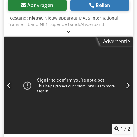
Aanvragen
Bellen
Toestand:
nieuw
, Nieuw apparaat MASS International
Transportband NI 1 Lopende band/Afvoerband
Hoekverstelbaar transportband met trechter in het
invoergedeelte Op korte termijn leverbaar Voorbeeld: NI 1
Advertentie
Lengte: 1500 mm Nuttige breedte: 250 mm Buitenbreedte:
305 mm (zonder motor) Hoogte verstelbaar, afgiftehoogte
600 - 1000 mm Variabel instelbare helling Dwarslat hoogte:
30 mm Afstand tussen dwarslatten: 500 mm Bandsnelheid:
3 m/min Mobiel op zwenkbare geremde rollen Optioneel:
Andere afmetingen zie standaard leverlijst Afmetingen op
klantwens FDA-conforme band Aangepaste bandsnelheid
etc. Dsdpsh Nyp Uofx Aciswa
1
/
2