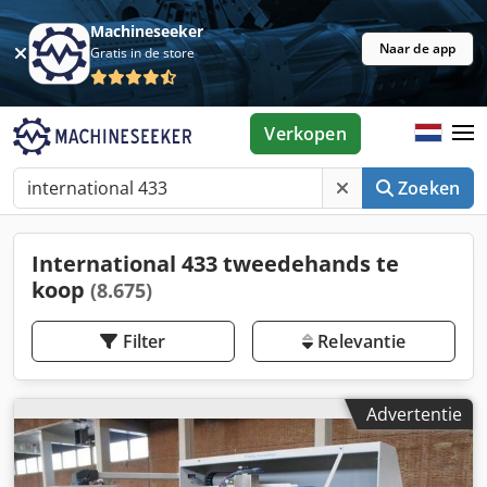
Machineseeker
Naar de app
Gratis in de store
Verkopen
Zoeken
International 433 tweedehands te
koop
(8.675)
Filter
Relevantie
Advertentie