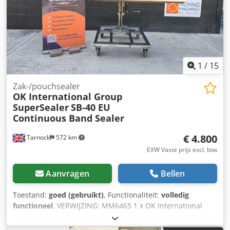
1
/
15
Zak-/pouchsealer
OK International Group
SuperSealer
SB-40 EU
Continuous Band Sealer
€ 4.800
Tarnock
572 km
EXW Vaste prijs excl. btw
Aanvragen
Bellen
Toestand:
goed (gebruikt)
, Functionaliteit:
volledig
functioneel
, VERWIJZING: MM6465 1 x OK International
Group SuperSealer, een bandsealmachine voor continue
werking, gemonteerd op een mobiel, in hoogte verstelbaar