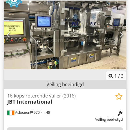
PORTABLE T11 EMKD stoomverwarming bodemlossing
17441 1.4401 geldig 5-jarig + CSC keuring tot 04-2028 =
Verdere informatie = Algemene informatie Bouwjaar: juli
2005 Modeljaar: 2005 Geschikt materiaal: Chemicaliën
Gewichten Leeggewicht: 4.475 kg Laadvermogen: 31.525 kg
GVW: 36.000 kg Functioneel Dwedpfxszdkyas Acija Inhoud
laadruimte: 25.000 l Opbouw merk: CIMC 2016, 20FT,
25.000L, L4BN, UN Portable, T11, stoomverwarming,
bodemlossing, 5Y: 10/2022 Aantal compartimenten: 1 Staat
Technische staat: zeer goed Optische staat: goed Verdere
informatie Neem contact op met Arne Honingh voor meer
informatie.
1
/
3
Veiling beëindigd
16-kops roterende vuller (2016)
JBT International
Askeaton
970 km
Veiling beëindigd