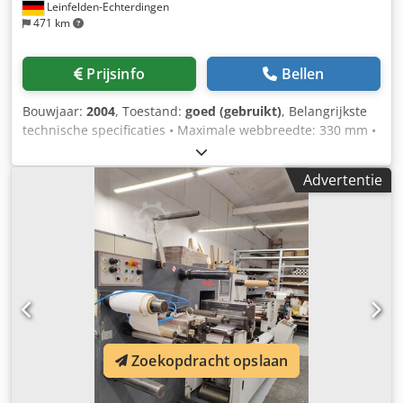
Leinfelden-Echterdingen
471 km
Prijsinfo
Bellen
Bouwjaar:
2004
, Toestand:
goed (gebruikt)
, Belangrijkste
technische specificaties • Maximale webbreedte: 330 mm •
Maximale bandsnelheid: 200 m/min • Maximale
inspectiesnelheid: 150 m/min (100% inspectie) • Maximale
Advertentie
diameter afrolrol: 700 mm • Maximale diameter oprolrol:
500 mm • Kokerdiameter: 76 mm (pneumatisch
expansieschachten) • Webspanningregeling: 0,5 – 10 kg,
traploos instelbaar • Elektronische webgelei (Fife met
ultrasoon sensor) Snijden & Afwerking • Scheermes snij-
inrichting • 3 boven- en ondermessen inbegrepen •
Fijnafstelling in stappen van 0,05 mm • Geïntegreerde
randafvoer • Pneumatische hechteenheid • Geïntegreerde
label- en meterenteller Inspectiesysteem fleyeVision
drukmachine (100% inspectie) • Matrixcamera (1380 x 1040
Zoekopdracht opslaan
pixels) • Flitsverlichting • Detectie van drukfouten zoals
ontbrekende bedrukking, registerafwijking, vlekken,