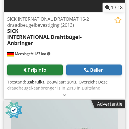
1
/
18
SICK INTERNATIONAL DRATOMAT 16-2
draadbeugelbevestiging (2013)
SICK
INTERNATIONAL
Drahtbügel-
Anbringer
Menslage
187 km
Prijsinfo
Bellen
Toestand:
gebruikt
, Bouwjaar:
2013
, Overzicht Deze
draadbeugel-aanbrenger is in 2013 in Duitsland
geproduceerd door SICK INTERNATIONAL. De machine is
per direct te koop omdat de productie in de fabriek in 2022
Advertentie
is stopgezet. Er worden bedieningsplatformen
meegeleverd. Technische gegevens - Capaciteit: 9.000
flessen/uur tot 12.000 flessen/uur - Formaten:
Kurksluitingen voor appelwijn- en mousserende