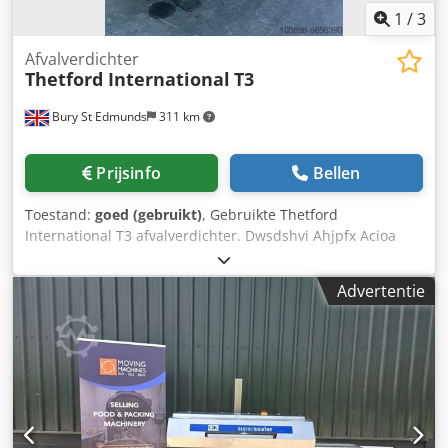
1
/
3
Afvalverdichter
Thetford International
T3
Bury St Edmunds
311 km
Prijsinfo
Bellen
Toestand:
goed (gebruikt)
, Gebruikte Thetford
International T3 afvalverdichter. Dwsdshvi Ahjpfx Acioa
Advertentie