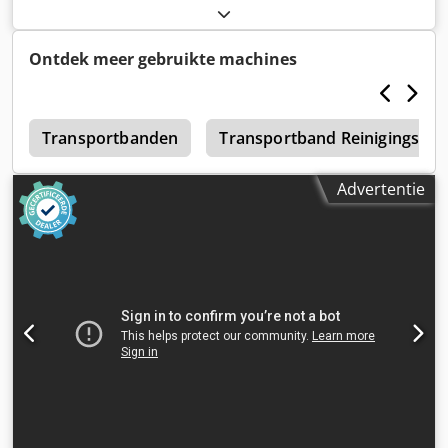
with 2 checkweighers year: 2020 Djdozlhy Hspfx Aciswa
Ontdek meer gebruikte machines
6
Transportbanden
Transportband Reinigingssy
Advertentie