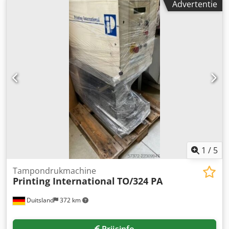
Advertentie
onderstel. Fabrikant: OK International Group. Model: SB-40
EU. Serienummer: 218-2527-22. Snelheid: variabel, tot 21,3
m/min. Dedeznux Ujpfx Aciowa Materiaal van de zak:
hittebestendige materialen tot 15 mils of 380 micron.
Richting: van rechts naar links. LET OP: Er zijn 2 machines
beschikbaar voor verkoop (4.800 euro per stuk).
1
/
5
Tampondrukmachine
Printing International
TO/324 PA
Duitsland
372 km
Prijsinfo