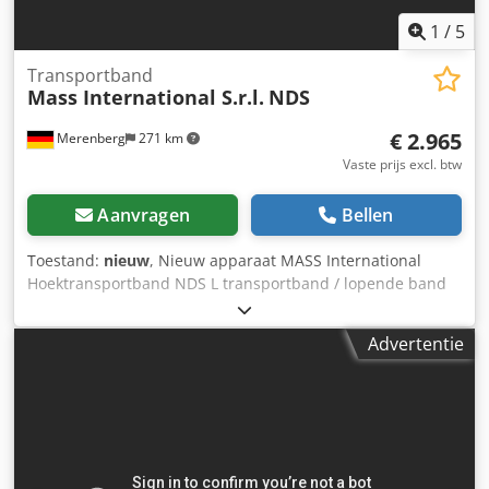
1
/
5
Transportband
Mass International S.r.l.
NDS
€ 2.965
Merenberg
271 km
Vaste prijs excl. btw
Aanvragen
Bellen
Toestand:
nieuw
, Nieuw apparaat MASS International
Hoektransportband NDS L transportband / lopende band
Snel leverbaar Hoektransportband met instelbare hoeken
Djdpfxer A D S Ee Aciswa Inclusief paddelscheider en
Advertentie
opvangplaten in het invoergedeelte Voorbeeld zoals
afgebeeld: Invoergedeelte 600 mm Stijggedeelte 1300 mm
Uitvoergedeelte 800 mm Nuttige breedte 350 mm
Buitenbreedte 405 mm (zonder motor) Hoogteverstelling
van de uitvoerhoogte 700 - 1000 mm Verstelbare hoeken
voor invoergedeelte en uitvoergedeelte Instelbare helling