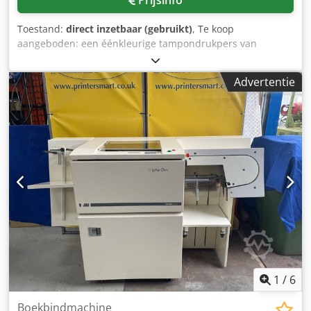
Toestand:
direct inzetbaar (gebruikt)
, Te koop
aangeboden: een éénkleurige tampondrukpers van
Printing International. Clichéformaat: 100 mm/100 mm,
maximaal werkstukformaat: ca. 130 mm/170 mm,
Advertentie
maximaal afdrukdiameter: ca. 60 mm, maximale
tamponslag: 100 mm, maximale cyclustijd: 1200 cycli/uur.
De machine wordt aangedreven door perslucht; het
druksysteem heeft open inktbakken. Bezichtiging is
mogelijk na overleg. Dodpszk Nb Nofx Aciewa
1
/
6
Boekbindmachine