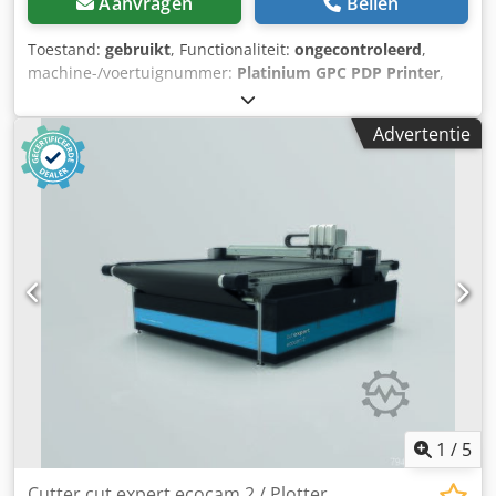
Aanvragen
Bellen
Toestand:
gebruikt
, Functionaliteit:
ongecontroleerd
,
machine-/voertuignummer:
Platinium GPC PDP Printer
,
Gebruikte IP Semi Automatische Tampondrukinstallatie /
Tamponprinter IP Printing International Semi Automatic
Advertentie
Pad Printing Machine "Used for Pad Printing of PIA on son-
tubes and on shaped products" Manufacturer: IP Printing
International Belgium Dwedpfxjw H Naao Aciea Model:
Slider 160 GPC+P 290 GPC Type: Platinium GPC PDP Printer
Controller: Siemens Simatic Tough Pannel Inclusief pallet
met gereedschap en extra onderdelen
1
/
5
Cutter cut expert ecocam 2 / Plotter