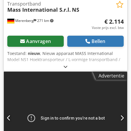
Transportband
Mass International S.r.l.
NS
€ 2.114
Merenberg
271 km
Vaste prijs excl. btw
Aanvragen
Bellen
Toestand:
nieuw
, Nieuw apparaat MASS International
Model NS1 Hoektransporteur / L-vormige transportband /
Lopende band Direct leverbaar Verstelbare
hoektransporteur NS1 met opvangplaten in het
Advertentie
invoergedeelte Djdpfxouip Ile Aciewa Voorbeeld zoals
afgebeeld: Invoergedeelte 600 mm Stijggedeelte 1300 mm
Werkbreedte 250 mm Buitenbreedte 305 mm (zonder
motor) Hoogte-instelbare afgiftehoogte 750 – 1050 mm
Instelbare hoek tussen invoer- en stijggedeelte Variabel
instelbare helling Meeneemhoogte 30 mm
Meeneemafstand 500 mm Bandsnelheid 3 m/min
Verrijdbaar op zwenkbare remwielen Drie-delige
trechterplaten voor het invoergedeelte De genoemde