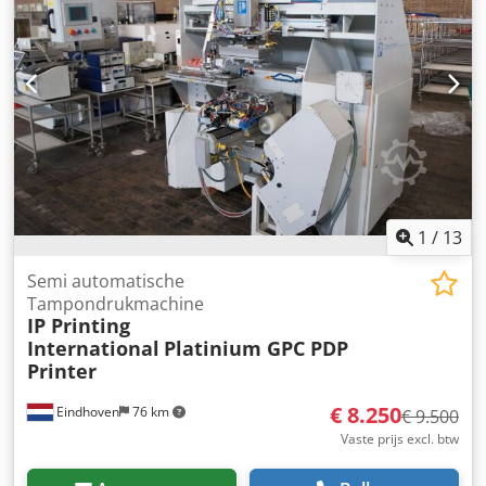
1
/
13
Semi automatische
Tampondrukmachine
IP Printing
International
Platinium GPC PDP
Printer
€ 8.250
Eindhoven
76 km
€ 9.500
Vaste prijs excl. btw