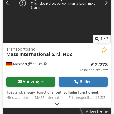
PU band Super Grip Bandsnelheid 3 m/min Verrijdbaar op
zwenkbare stopwielen Zij-opvangplaten in het
invoergedeelte Paddelscheider afzonderlijk bestuurbaar
en in hoogte verstelbaar
1
/
3
Transportband
Mass International S.r.l.
NDZ
€ 2.278
Merenberg
271 km
Vaste prijs excl. btw
Aanvragen
Bellen
Toestand:
nieuw
, Functionaliteit:
volledig functioneel
,
Nieuw apparaat MASS International Z-transportband NDZ
Hoektransportband / lopende band Korte levertijden
mogelijk Voorbeeld zoals afgebeeld: Hoogteverstelbaar
Advertentie
hoektransportband met verstelbare hoeken NDZ 1