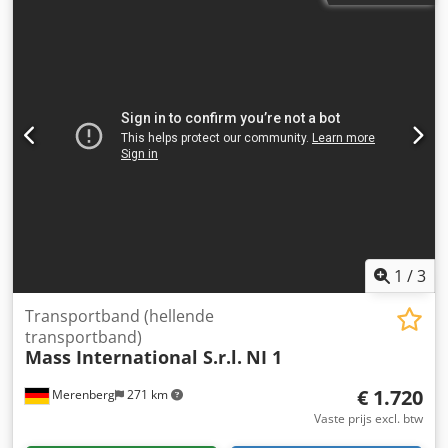
Aanvoertraject 600 mm Stijgtraject 1300 mm Uitvoertraject
500 mm Effectieve breedte 250 mm Dodpfeiz S Htjx Aciswa
Buitenbreedte 305 mm (zonder motor) Hoogte-uitvoer
verstelbaar van 700 - 1000 mm Verstelbare hoeken voor
aanvoer- en uitvoergedeelte Verstelbare helling PU-band
Kleur zwart L-balken Balkafstand 500 mm Balkhoogte 30
mm Bandsnelheid 3 m/min Standaardbesturing met
noodstop/stopknop Rijdbaar op zwenkbare steunen met
rem Driedelige trechterplaten voor het aanvoergedeelte De
vermelde aanbiedingsprijs geldt voor de NDZ1.
1
/
3
Transportband (hellende
transportband)
Mass International S.r.l.
NI 1
€ 1.720
Merenberg
271 km
Vaste prijs excl. btw