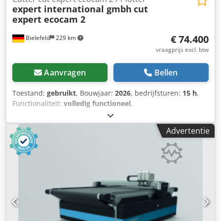
expert international gmbh
cut
expert ecocam 2
€ 74.400
Bielefeld
229 km
vraagprijs excl. btw
Aanvragen
Bellen
Toestand:
gebruikt
, Bouwjaar:
2026
, bedrijfsturen:
15 h
,
Functionaliteit:
volledig functioneel
,
machine-/voertuignummer:
204065
, totale breedte:
2.900
mm
, totale hoogte:
3.300 mm
, Gebruikte machine CNC-
Advertentie
cutter/plotter Snijvlak in X en Y: 2.500 x 2.100 mm
Multifunctioneel CAM-snijsysteem met CNC-mes-
technologie voor 2D-snijden van leer, textiel, technische
stoffen, schuim en andere vlakke, semi-flexibele of stijve,
niet-metalen materialen. Uitrusting van de gebruikte
machine: • 1 snijbrug en 1 multifunctionele
gereedschapskop De machine wordt geleverd met een
aangedreven rondmes, een elektrisch oscillerend mes en
een freeskop (inclusief afzuiginstallatie) • Multifunctionele